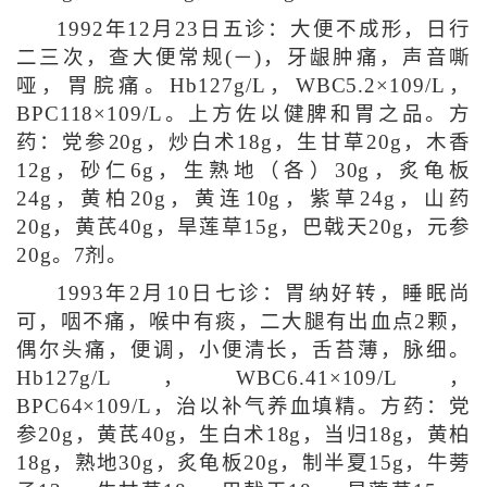
1992年12月23日五诊：大便不成形，日行
二三次，查大便常规(－)，牙龈肿痛，声音嘶
哑，胃脘痛。Hb127g/L，WBC5.2×109/L，
BPC118×109/L。上方佐以健脾和胃之品。方
药：党参20g，炒白术18g，生甘草20g，木香
12g，砂仁6g，生熟地（各）30g，炙龟板
24g，黄柏20g，黄连10g，紫草24g，山药
20g，黄芪40g，旱莲草15g，巴戟天20g，元参
20g。7剂。
1993年2月10日七诊：胃纳好转，睡眠尚
可，咽不痛，喉中有痰，二大腿有出血点2颗，
偶尔头痛，便调，小便清长，舌苔薄，脉细。
Hb127g/L，WBC6.41×109/L，
BPC64×109/L，治以补气养血填精。方药：党
参20g，黄芪40g，生白术18g，当归18g，黄柏
18g，熟地30g，炙龟板20g，制半夏15g，牛蒡