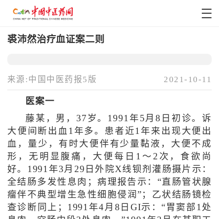
裘沛然治疗血证案二则
来源:中国中医药报5版
2021-10-11
医案一
藤某，男，37岁。1991年5月8日初诊。诉
大便间断出血1年多。患者近1年来出现大便出
血，量少，有时大便伴有少量黏液，大便不成
形，无明显腹痛，大便每日1～2次，食欲尚
好。1991年3月29日外院X线钡剂灌肠摄片示：
全结肠多发性息肉；病理报告示：“直肠管状腺
瘤伴不典型增生急性细胞侵润”；乙状结肠镜检
查诊断同上；1991年4月8日GI示：“胃窦部1处