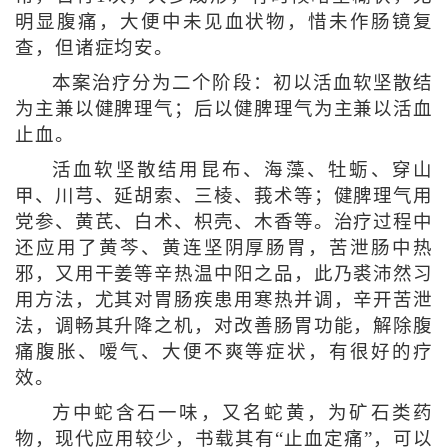
明显腹痛，大便中未见血状物，惜未作肠镜复
查，但诸症均安。
本案治疗分为二个阶段：初以活血软坚散结
为主兼以健脾理气；后以健脾理气为主兼以活血
止血。
活血软坚散结用昆布、海藻、牡蛎、穿山
甲、川芎、延胡索、三棱、莪术等；健脾理气用
党参、黄芪、白术、枳壳、木香等。治疗过程中
还应用了黄芩、黄连坚阴厚肠胃，苦泄肠中热
邪，又用干姜等辛热温中阳之品，此乃裘沛然习
用方法，尤其对胃肠疾患用寒热并调，辛开苦泄
法，调畅其升降之机，对改善肠胃功能，解除腹
痛腹胀、嗳气、大便不爽等症状，有很好的疗
效。
方中蛇含石一味，又名蛇黄，为矿石类药
物，现代应用较少，书载其有“止血定痛”，可以