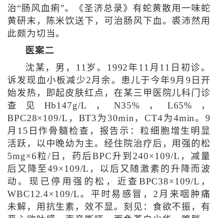
治“肠风血痢”。《圣济总录》有蛇黄散用一味蛇
黄研末，陈米饮送下，可治肠风下血。裘沛然用
此颇为切当。
医案二
沈某，男，11岁。1992年11月11日初诊。
诉发现血小板减少2月余。患儿于今年9月9日开
始发热，即起皮肤红点，在某三甲医院儿科门诊
查见Hb147g/L，N35%，L65%，
BPC28×109/L，BT3为30min，CT4为4min。9
月15日作骨髓检查，报告示：粒细胞增生明显
活跃，以中晚幼为主。经住院治疗后，用强的松
5mg×6粒/日，药后BPC升到240×109/L，减量
后又降至49×109/L，以后又随激素的升降而波
动。现已停用强的松，近查BPC38×109/L，
WBC12.4×109/L。平时易感冒，2月来咽肿痛
未解，用抗生素，效不显。刻见：食欲不振，有