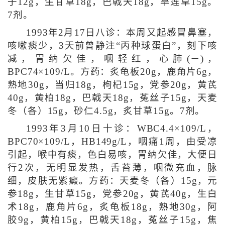
子12g，生甘草18g，巴戟天18g，旱莲草15g。
7剂。
1993年2月17日八诊：本周又起感冒鼻塞，
咳嗽痰少，3天前曾静注“丙种球蛋白”，刻下咳
减，胃纳欠佳，咽轻红，心肺(－)，
BPC74×109/L。方药：炙龟板20g，鹿角片6g，
熟地30g，当归18g，枸杞15g，党参20g，黄芪
40g，黄柏18g，巴戟天18g，菟丝子15g，天麦
冬（各）15g，砂仁4.5g，炙甘草15g。7剂。
1993年3月10日十诊：WBC4.4×109/L，
BPC70×109/L，HB149g/L，咽痛1周，由受凉
引起，喉中有痰，色白易咳，胃纳欠佳，大便日
行2次，无明显发热，舌苔薄，咽微充血，脉
细，皮肤无紫癜。方药：天麦冬（各）15g，元
参18g，生甘草15g，党参20g，黄芪40g，生白
术18g，鹿角片6g，炙龟板18g，熟地30g，阿
胶9g，黄柏15g，巴戟天18g，菟丝子15g，焦