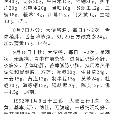
芪40g，党参20g，生白术15g，牡蛎30g，炙甲
片20g，炙鳖甲20g，当归18g，炙蠎虫12g，三
棱18g，莪术18g，川芎12g，制大黄9g，生地
30g。7剂。
8月7日八诊：大便略溏，每日1～2次，舌
体稍胖，舌苔薄脉弦。5月29日方改党参24g，
加炒蒲黄15g。14剂。
9月18日十诊：大便畅，每日1～2次，呈糊
状，无腹痛，胃中有嘈杂感，进食后仍感不舒，
夜寐安，舌体略胖，苔薄腻脉小弦。拟用寒热平
调法和胃健脾。方药：党参30g，生甘草24g，
干姜15g，黄连12g，制半夏15g，黄芩24g，牡
蛎30g，海螵蛸15g，延胡索20g，陈皮12g，佛
手4.5g。14剂。
1992年1月8日十三诊：大便日行1次，色
黄，基本成形，纳佳，无腹痛，一般情况均好，