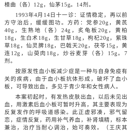
楂曲（各）12g，仙茅15g。14剂。
1993年4月14日十一诊：证情稳定，再以前
方守治后，缓缓图功。方药：党参20g，黄芪
40g，生熟地（各）24g，炙龟板20g，黄柏
18g，生白术18g，生甘草18g，枸杞20g，紫珠
草18g，仙灵脾18g，巴戟天20g，茯苓15g，黄
连12g，山萸肉18g，炒谷麦芽（各）15g。7
剂。
按原发性血小板减少症是一种与自身免疫有
关的疾病，由于血小板抗体形成，破坏了血小
板，可导致出血，多见于青少年和女性病人。
本案初起时，有发热皮肤出血，以后未见出
血，用激素后血小板可暂时升高，其主要表现为
反复发作的呼吸道感染。此正虚邪凑，邪气留
恋，症情反复，药用补气养血，补肾填精，标本
兼治，治疗当耐心调治，始可奏效。（王庆其