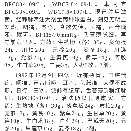
BPC80×109/L，WBC7.8×109/L。本周查
BPC38×109/L，WBC7.8×109/L。现已停用激
素，经静脉滴注大剂量丙种球蛋白。刻见无明显
发热，咽痛，恶心，食欲欠佳，头痛，声音嘶
哑，眠可。BP115/70mmHg，舌苔薄脉细。再
守前意出入。方药：生熟地（各）30g，炙龟板
24g，川柏20g，元参20g，麦冬18g，川连
12g，党参20g，生黄芪40g，紫草24g，阿胶
9g，生甘草20g，生姜3g，大枣5枚。7剂。
1992年12月9日四诊：近有感冒，口腔溃
疡，咽痛，声音嘶哑，耳鸣，头胀痛，大便不成
形，日行二三次。便前有腹痛，舌苔薄质稍红脉
细。BPC80×109/L，治法仍以兼顾虚实。方
药：生熟地（各）30g，炙龟板24g，黄柏20g，
党参18g，黄芪40g，紫草24g，生甘草20g，黄
连10g，生白术18g，白芍24g，巴戟天20g，元
参20g，旱莲草15g，麦冬18g。7剂。