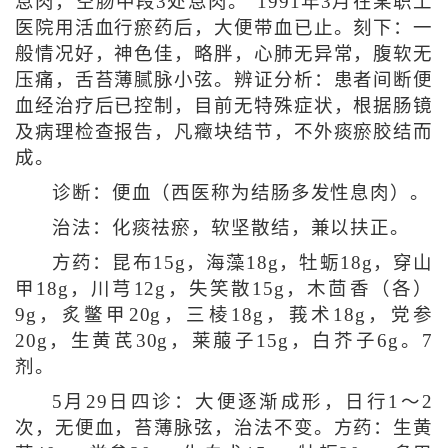
息肉，空肠中段3处息肉。”1991年3月在某职工
医院用活血行瘀药后，大便带血已止。刻下：一
般情况好，神色佳，略胖，心肺无异常，腹软无
压痛，舌苔薄腻脉小弦。辨证分析：患者间断便
血经治疗后已控制，目前无特殊症状，根据肠镜
及病理检查报告，凡癥块结节，不外痰瘀胶结而
成。
诊断：便血（西医称为结肠多发性息肉）。
治法：化痰祛瘀，软坚散结，兼以扶正。
方药：昆布15g，海藻18g，牡蛎18g，穿山
甲18g，川芎12g，失笑散15g，木茴香（各）
9g，炙鳖甲20g，三棱18g，莪术18g，党参
20g，生黄芪30g，莱菔子15g，白芥子6g。7
剂。
5月29日四诊：大便逐渐成形，日行1～2
次，无便血，苔薄脉弦，治法不变。方药：生黄