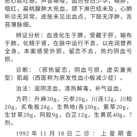
恶心欲吐感，声音嘶哑，面色苍白少华，略胖，
咽红，扁桃腺肿大充血，颌下淋巴结未及，心肺
听诊无异常，皮肤未见出血点，下肢无浮肿，舌
苔薄脉细。
辨证分析：血液化生于脾，受藏于肝，输布
于肺，化精于肾，在脉中运行不息，以充润营养
全身。本案感受外邪，留恋不去，热灼阴血亏
损。
诊断：（邪热留恋，阴血亏损，虚实兼夹
型）肌衄（西医称为原发性血小板减少症）。
治法：滋阴凉血，清热解毒，补气益血。
方药：升麻30g，元参20g，川连12g，川柏
20g，炙龟板24g，生熟地(各)30g，紫草20g，
生甘草20g，阿胶9g，白芷12g，生黄芪40g。7
剂。
1992年11月18日二诊：上星期查