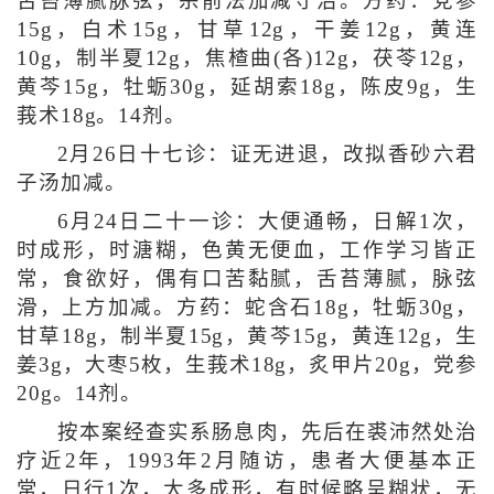
舌苔薄腻脉弦，宗前法加减守治。方药：党参
15g，白术15g，甘草12g，干姜12g，黄连
10g，制半夏12g，焦楂曲(各)12g，茯苓12g，
黄芩15g，牡蛎30g，延胡索18g，陈皮9g，生
莪术18g。14剂。
2月26日十七诊：证无进退，改拟香砂六君
子汤加减。
6月24日二十一诊：大便通畅，日解1次，
时成形，时溏糊，色黄无便血，工作学习皆正
常，食欲好，偶有口苦黏腻，舌苔薄腻，脉弦
滑，上方加减。方药：蛇含石18g，牡蛎30g，
甘草18g，制半夏15g，黄芩15g，黄连12g，生
姜3g，大枣5枚，生莪术18g，炙甲片20g，党参
20g。14剂。
按本案经查实系肠息肉，先后在裘沛然处治
疗近2年，1993年2月随访，患者大便基本正
常，日行1次，大多成形，有时候略呈糊状，无