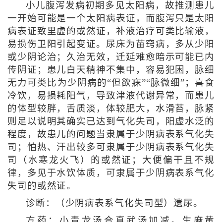
小儿腹泻发病初期多见太阳病，故推测患儿
一开始可能是一个太阳病表证，而腹泻只是太阳
病表证致里虚的或然证，补液治疗可类比输液，
易损伤卫阳引起变证。尿床为苗窍病，多从少阳
或少阴论治；久治无效，迁延难愈暗示可能已内
传阴证；患儿白天精神不集中，容易犯困，脉细
无力可类比为少阴病的“但欲寐”“脉微细”；喜食
冷饮，易损耗阳气，导致津液代谢异常，而患儿
的体型较胖，舌质淡，体较肥大，水滑苔，脉紧
则足以说明其确实已达到气化失司，阳虚水泛的
程度，故患儿的问题当隶属于少阴病表系气化失
司；怕热、汗出较多可隶属于少阴病表系气化失
司（水寒龙火飞）的或然证；大便偏干且不规
律，多见于水饮体质，可隶属于少阴病表系气化
失司的或然证。
诊断：（少阴病表系气化失司型）遗尿。
方药：小青龙汤合真武汤加减。生麻黄