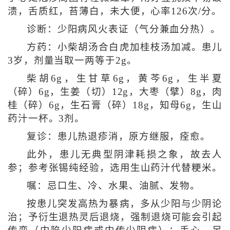
溃，舌质红，苔薄白，未大便，心率126次/分。
诊断：少阳病风火表证（气分兼血分热）。
方药：小柴胡汤合白虎加桂枝汤加减。患儿
3岁，剂量当取一两等于2g。
柴胡6g，生甘草6g，黄芩6g，生半夏
（碎）6g，生姜（切）12g，大枣（擘）8g，肉
桂（碎）6g，生石膏（碎）18g，知母6g，生山
药汁一杯。3剂。
复诊：患儿热退疹消，原方继服，痊愈。
此外，患儿无典型阴津耗损之象，故去人
参；参考张锡纯经验，选用生山药汁代替粳米。
嘱：忌口生、冷、水果、油腻、发物。
按患儿突发高热为暴病，多从少阳与少阴论
治；予衍生退热灵后退烧，强制退烧可能会引起