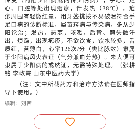
传变（内陷少阳病或内传少阴病）；手心、足
心、口腔等处出现疱疹，伴发热（38℃），疱
疹周围有轻微红晕，用牙签挑拨不易破溃符合手
足口病的诊断标准，属苗窍病与传染病，多从少
阳论治；发热，恶寒，咳嗽，后背、额头微汗
出，烦躁，出现疱疹，不欲饮食，饮水较多，舌
质红，苔薄白，心率126次/分（类比脉数）隶属
于少阳病风火表证（气分兼血分热）。未大便可
隶属于少阳病的或然证，无需特殊处理。（张耕
铭 李政霖 山东中医药大学）
（注：文中所载药方和治疗方法请在医师指
导下使用。）
编辑：刘茜