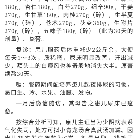
180g，杏仁180g，白芍270g，细辛90g，干姜
270g，生甘草180g，肉桂270g（碎），生半夏
270g（碎），苍术270g，茯苓360g，生附片
270g（碎），五味子180g（碎）（此为30天的
剂量）。熬膏。
复诊：患儿服药后体重减少2公斤余，大便
每天1～3次，质稀稠，尿床明显改善，汗出减
少，额头上的白癜风也神奇般地消失大半。原膏
续熬30天。
嘱：服药期间配培养患儿起夜排尿的习惯，
忌口生、冷、水果、油腻、发物。
一月后微信随访，其母告之患儿尿床已痊
愈。
按综合分析可知，患儿主证当为少阴病表系
气化失司，处方可拟小青龙汤合真武汤加减。因