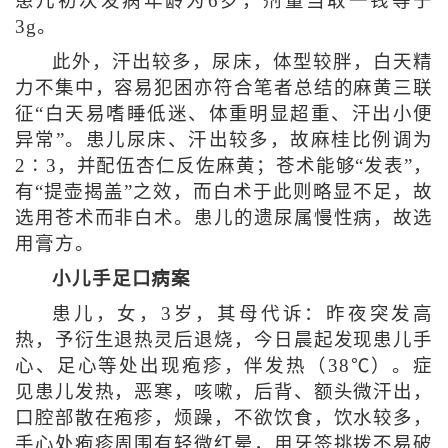
患儿初次发病年龄为6岁，剂量当取一钱等于
3g。
此外，汗出较多，尿床，体型较胖，白天精
力不集中，容易犯困亦符合笔者总结的麻黄三联
征“白天易嗜睡低迷、体重明显超重、汗出小便
异常”。患儿尿床、汗出较多，故麻桂比例调为
2∶3，并配伍杏仁反佐麻黄；苍术能够“发表”，
有“提壶揭盖”之效，而白术于此则略显不足，故
选用苍术而非白术。患儿的遗尿属慢性病，故选
用膏方。
小儿手足口病案
患儿，女，3岁，其母代诉：昨夜突发高
热，予衍生退热灵后退烧，今日晨起发现患儿手
心、足心等处出现疱疹，伴发热（38℃）。症
见患儿发热，恶寒，咳嗽，后背、额头微汗出，
口腔部散在疱疹，烦躁，不欲饮食，饮水较多，
手心处疱疹周围有轻微红晕，用牙签挑拨不易破