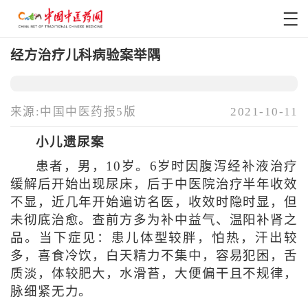
经方治疗儿科病验案举隅
来源:中国中医药报5版
2021-10-11
小儿遗尿案
患者，男，10岁。6岁时因腹泻经补液治疗
缓解后开始出现尿床，后于中医院治疗半年收效
不显，近几年开始遍访名医，收效时隐时显，但
未彻底治愈。查前方多为补中益气、温阳补肾之
品。当下症见：患儿体型较胖，怕热，汗出较
多，喜食冷饮，白天精力不集中，容易犯困，舌
质淡，体较肥大，水滑苔，大便偏干且不规律，
脉细紧无力。