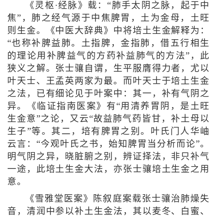
《灵枢·经脉》载：“肺手太阴之脉，起于中
焦”，肺之经气源于中焦脾胃，土为金母，土旺
则生金。《中医大辞典》中将培土生金解释为：
“也称补脾益肺。土指脾，金指肺，借五行相生
的理论用补脾益气的方药补益肺气的方法”，此
狭义之解。张士骧自谓，生平服膺得力者，尤以
叶天士、王孟英两家为最。而叶天士于培土生金
之法，已有细论见于叶案中：其一，补有气阴之
异。《临证指南医案》有“用清养胃阴，是土旺
生金意”之论，又云“故益肺气药皆甘，补土母以
生子”等。其二，培有脾胃之别。叶氏门人华岫
云言：“今观叶氏之书，始知脾胃当分析而论”。
明气阴之异，晓脏腑之别，辨证择法，非只补气
一途，此培土生金大法，亦张士骧培土生金之用
意。
《雪雅堂医案》陈叙庭案载张士骧治肺燥失
音，清润中参以补土生金法，其以麦冬、白蜜、