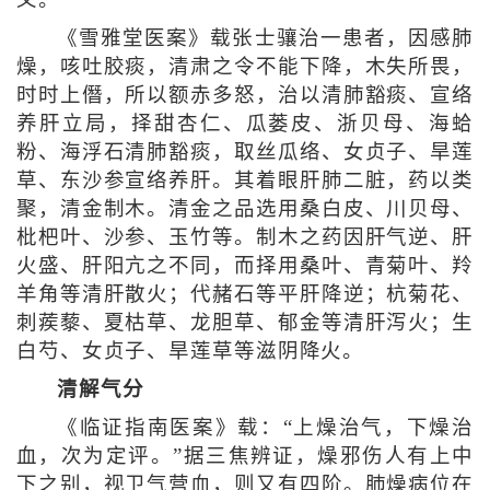
义。
《雪雅堂医案》载张士骧治一患者，因感肺
燥，咳吐胶痰，清肃之令不能下降，木失所畏，
时时上僭，所以额赤多怒，治以清肺豁痰、宣络
养肝立局，择甜杏仁、瓜蒌皮、浙贝母、海蛤
粉、海浮石清肺豁痰，取丝瓜络、女贞子、旱莲
草、东沙参宣络养肝。其着眼肝肺二脏，药以类
聚，清金制木。清金之品选用桑白皮、川贝母、
枇杷叶、沙参、玉竹等。制木之药因肝气逆、肝
火盛、肝阳亢之不同，而择用桑叶、青菊叶、羚
羊角等清肝散火；代赭石等平肝降逆；杭菊花、
刺蒺藜、夏枯草、龙胆草、郁金等清肝泻火；生
白芍、女贞子、旱莲草等滋阴降火。
清解气分
《临证指南医案》载：“上燥治气，下燥治
血，次为定评。”据三焦辨证，燥邪伤人有上中
下之别，视卫气营血，则又有四阶。肺燥病位在