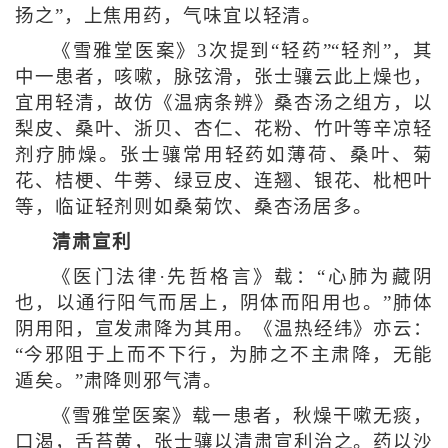
扬之”，上焦用药，气味宜以轻清。
《雪雅堂医案》3次提到“轻药”“轻剂”，其
中一患者，咳嗽，脉弦滑，张士骧云此上燥也，
宜用轻清，故仿《温病条辨》桑杏汤之组方，以
梨皮、桑叶、浙贝、杏仁、花粉、竹叶等辛凉轻
剂疗肺燥。张士骧常用轻药如薄荷、桑叶、菊
花、桔梗、牛蒡、绿豆皮、连翘、银花、枇杷叶
等，临证轻剂则如桑菊饮、桑杏汤居多。
清肃宣利
《医门法律·先哲格言》载：“心肺为藏阴
也，以通行阳气而居上，阴体而阳用也。”肺体
阴用阳，宣发肃降为其用。《温热经纬》亦云：
“今邪阻于上而不下行，为肺之不主肃降，无能
遁矣。”肃降则邪气清。
《雪雅堂医案》载一患者，秋燥干嗽无痰，
口渴，舌苔黄，张士骧以清肃宣利治之。药以沙