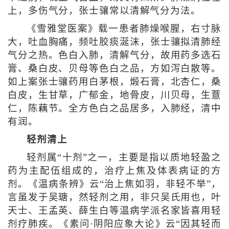
上，多伤气分，张士骧常以清解气分为法。
《雪雅堂医案》载一患者肺燥喉腥，右寸脉
大，吐血胸痛，频吐胶痰涎沫，张士骧拟清肺经
气分之热。色白入肺，清解气分，故用药多选石
膏、桑白皮、贝母等色白之品，方如泻白散等。
如上案张士骧药用白茅根，煅石膏，北杏仁，桑
白皮，生甘草，广郁金，地骨皮，川贝母，生薏
仁，陈藕节。全方色白之品居多，入肺经，清中
有润。
轻剂清上
轻剂属“十剂”之一，主要是指以质地轻盈之
药为主配伍组成的，治疗上焦及体表病证的方
剂。《温病条辨》云“治上焦如羽，非轻不举”，
言虽发于吴瑭，然轻剂之用，非只吴氏用也，叶
天士、王孟英、薛生白等温病学派名家皆喜用轻
剂疗肺疾。《素问·阴阳应象大论》云“因其轻而