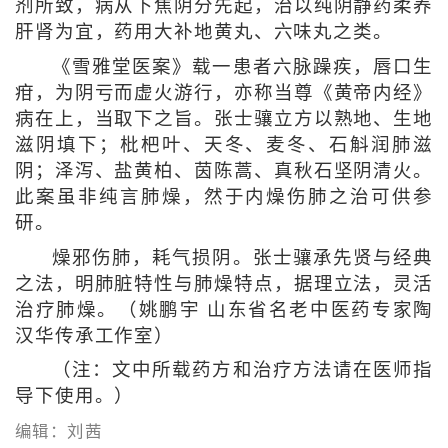
剂所致，病从下焦阴分先起，治以纯阴静药柔养
肝肾为宜，药用大补地黄丸、六味丸之类。
《雪雅堂医案》载一患者六脉躁疾，唇口生
疳，为阴亏而虚火游行，亦称当尊《黄帝内经》
病在上，当取下之旨。张士骧立方以熟地、生地
滋阴填下；枇杷叶、天冬、麦冬、石斛润肺滋
阴；泽泻、盐黄柏、茵陈蒿、真秋石坚阴清火。
此案虽非纯言肺燥，然于内燥伤肺之治可供参
研。
燥邪伤肺，耗气损阴。张士骧承先贤与经典
之法，明肺脏特性与肺燥特点，据理立法，灵活
治疗肺燥。（姚鹏宇 山东省名老中医药专家陶
汉华传承工作室）
（注：文中所载药方和治疗方法请在医师指
导下使用。）
编辑：刘茜