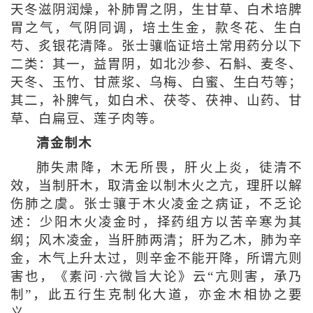
天冬滋阴润燥，补肺胃之阴，生甘草、白术培脾
胃之气，气阴同调，培土生金，款冬花、生白
芍、炙银花清降。张士骧临证培土常用药分以下
二类：其一，益胃阴，如北沙参、石斛、麦冬、
天冬、玉竹、甘蔗浆、乌梅、白蜜、生白芍等；
其二，补脾气，如白术、茯苓、茯神、山药、甘
草、白扁豆、莲子肉等。
清金制木
肺失肃降，木无所畏，肝火上炎，徒清不
效，当制肝木，取清金以制木火之亢，理肝以解
伤肺之虞。张士骧于木火凌金之病证，不乏论
述：少阳木火凌金时，择药组方以苦辛寒为其
纲；风木凌金，当肝肺两清；肝为乙木，肺为辛
金，木气上升太过，则辛金不能开降，所谓亢则
害也，《素问·六微旨大论》云“亢则害，承乃
制”，此五行生克制化大道，亦金木相协之要