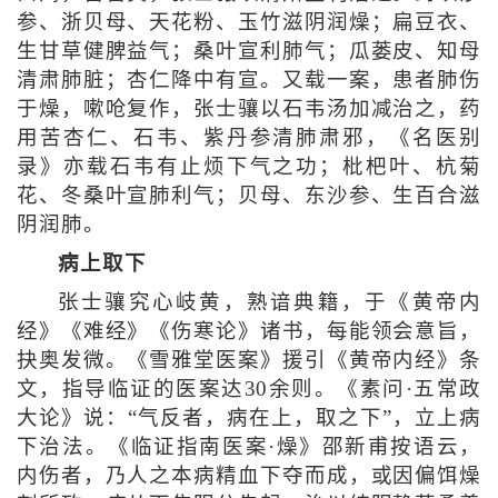
参、浙贝母、天花粉、玉竹滋阴润燥；扁豆衣、
生甘草健脾益气；桑叶宣利肺气；瓜蒌皮、知母
清肃肺脏；杏仁降中有宣。又载一案，患者肺伤
于燥，嗽呛复作，张士骧以石韦汤加减治之，药
用苦杏仁、石韦、紫丹参清肺肃邪，《名医别
录》亦载石韦有止烦下气之功；枇杷叶、杭菊
花、冬桑叶宣肺利气；贝母、东沙参、生百合滋
阴润肺。
病上取下
张士骧究心岐黄，熟谙典籍，于《黄帝内
经》《难经》《伤寒论》诸书，每能领会意旨，
抉奥发微。《雪雅堂医案》援引《黄帝内经》条
文，指导临证的医案达30余则。《素问·五常政
大论》说：“气反者，病在上，取之下”，立上病
下治法。《临证指南医案·燥》邵新甫按语云，
内伤者，乃人之本病精血下夺而成，或因偏饵燥