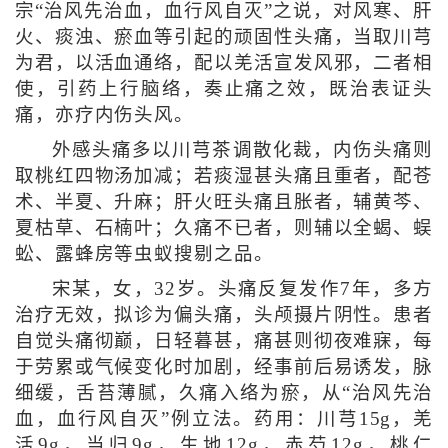
宗“治风先治血，血行风自灭”之说，对风寒、肝
火、痰浊、瘀血等引起的顽固性头痛，当取川芎
为君，以活血通络，配以羌活宣发风邪，二者相
使，引药上行脑络，奏止痛之效，既治表证头
痛，亦疗内伤头风。
外感头痛多以川芎茶调散化裁，内伤头痛则
取桃红四物汤加减；若痰湿甚头痛且重者，配苍
术、半夏、升麻；肝火旺头痛且胀者，辅黄芩、
夏枯草、石楠叶；久痛不已者，则辅以全蝎、蜈
蚣、露蜂房等虫蚁搜剔之品。
宋某，女，32岁。头痛反复发作7年，多方
治疗无效，拟诊为偏头痛，头颅摄片阴性。患者
自觉头痛彻巅，日轻暮甚，痛甚则彻夜难寐，每
于劳累或气候变化时加剧，经事前后易诱发，脉
细缓，舌苔薄腻，久痛入络为瘀，从“治风先治
血，血行风自灭”例立法。药用：川芎15g，羌
活9g，当归9g，生地12g，赤芍12g，桃仁