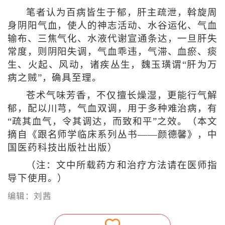
笔者认为百病皆生于郁，肝主疏泄，斡旋周
身阴阳气血，使人的神志活动、水谷运化、气血
输布、三焦气化、水液代谢宣通条达，一旦肝失
常度，则阴阳失调，气血乖违，气滞、血瘀、痰
生、火起、风动，诸疾丛生，魏玉璜谓“肝为万
病之贼”，确具至理。
苍术气味芳香，不仅擅长燥湿，更能行气解
郁，配以川芎，气血双调，用于多种难治病，有
“疏其血气，令其调达，而致和平”之效。
（本文
摘自《跟名师学临床系列丛书——颜德馨》，中
国医药科技出版社出版）
（注：文中所载药方和治疗方法请在医师指
导下使用。）
编辑：刘茜