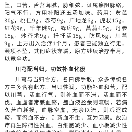
坠，口苦，舌苔薄腻，脉细弦。证属瘀阻脉络，
阳气不行，方用补阳还五汤加味。药用：黄芪
30g，桃仁9g，赤芍9g，广地龙6g，虎杖15g，
红花9g，千年健9g，蜂房9g，菖蒲4.5g，丹参
15g，炒苍术9g，扦扦活15g，防风6g，川芎
9g，上方出入治疗1个月，患者已能独立行走，
颈项不坠，其他症状亦减，原方继续治疗半月，
以竟全功。
川芎配当归，功效补血化瘀
川芎与当归合方，名曰佛手散，众多传统名
方中多含有此方。当归性润，功能补血和营，配
以川芎，活血行气，则补血而不滞，活血而不
伐。血虚者常兼血瘀，盖血液盈余则流畅，若病
久营血耗损，血脉空虚，无余以流，则艰涩成
瘀，而瘀血不去，则新血不生，互为因果。故治
疗再生障碍性贫血、白细胞减少、血小板减少性