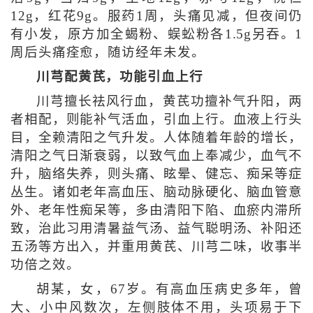
12g，红花9g。服药1周，头痛见减，但夜间仍
有小发，原方加全蝎粉、蜈蚣粉各1.5g另吞。1
周后头痛痊愈，随访经年未发。
川芎配黄芪，功能引血上行
川芎擅长祛风行血，黄芪功擅补气升阳，两
者相配，则能补气活血，引血上行。血液上行头
目，全赖清阳之气升发。人体随着年龄的增长，
清阳之气日渐衰弱，以致气血上奉减少，血气不
升，脑络失养，则头痛、眩晕、健忘、痴呆等症
丛生。诸如老年高血压、脑动脉硬化、脑血管意
外、老年性痴呆等，多由清阳下陷、血瘀内滞所
致，治此习用清暑益气汤、益气聪明汤、补阳还
五汤等方出入，并重用黄芪、川芎二味，收事半
功倍之效。
胡某，女，67岁。有高血压病史多年，曾
大、小中风数次，左侧肢体不用，头项易于下