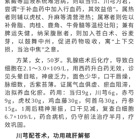
紫癜等血液系统难治病，则取当归、川芎为君，
尝谓“于补血药中加入行血药，其效益倍”。属热
者则辅以虎杖、升麻等清营泄热；属寒者则佐以
补骨脂、肉桂、鹿角、牛骨髓等温经壮阳；兼有
脾运失健，纳呆腹胀者，则加入苍白术、谷麦
芽，以鼓舞中州，促进药物吸收，寓“上下交
损，当治中焦”之意。
方某，女，50岁。乳腺癌术后化疗，导致白
细胞在2.1～3.0×109/L，用西药升白药无效，诊
见头晕目眩，神疲乏力，面色少华，口干唇燥，
脉细数，舌紫苔薄。证属气血俱虚、瘀血阻滞，
治拟养血化瘀。药用：当归9g，川芎6g，赤芍
9g，虎杖30g，鸡血藤30g，何首乌30g，丹参
15g。1周后精神渐振，口干见减，复查白细胞
6.7×109/L，药合病机，仍守前法治疗半月，疗
效巩固。
川芎配苍术，功用疏肝解郁