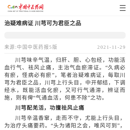
治疑难病证 川芎可为君臣之品
来源:中国中医药报5版
2021-11-29
川芎味辛气温，归肝、胆、心包经，功能活
血行气、祛风止痛，主治气血瘀滞证。“久病必
有瘀，怪病必有瘀”，笔者治疑难病证，每取川
芎为君臣之品，川芎上行头目，中开郁结，下调
经水，既能活血化瘀，又可行气通滞，辨证而
施，则有俾“气通血活，何患不除”之功。
川芎配羌活，功擅祛风止痛
川芎辛温香窜，走而不守，尤能上行头目，
为治疗头痛要药。“头为诸阳之会，唯风可到”，