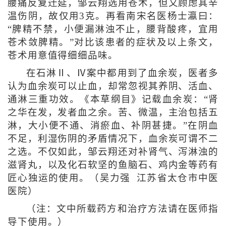
腰痛反复迁延，邹云翔选用苍术，但又顾虑其辛
温伤阴，故仅用3克。再看南宋名医杨士瀛曰：
“脾精不禁，小便漏淋浊不止，腰背酸疼，宜用
苍术敛脾精。”对比该患者的症状及以上条文，
苍术用意值得细细品味。
在石淋Ⅱ、Ⅳ案中都用到了血余炭，医者多
认为血余炭可以止血，却常忽视其养阴、活血、
通淋三重功效。《本草纲目》记载血余炭：“肾
之华在发，发者血之余。苦、微温，主治包括五
淋，大小便不通、消瘀血、补阴甚捷。”在阴血
不足，利湿伤阴的矛盾情况下，血余炭可谓不二
之选。不仅如此，邹云翔还对补肾气、泻淋浊的
滋肾丸，以及化石软坚的鱼脑石、鸡内金等药有
匠心独运的使用。（吴力强 江苏省太仓市中医
医院）
（注：文中所载药方和治疗方法请在医师指
导下使用。）