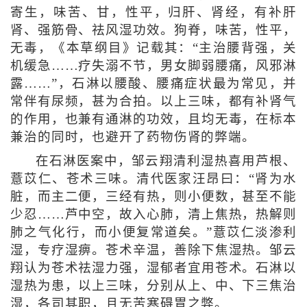
寄生，味苦、甘，性平，归肝、肾经，有补肝
肾、强筋骨、祛风湿功效。狗脊，味苦，性平，
无毒，《本草纲目》记载其：“主治腰背强，关
机缓急……疗失溺不节，男女脚弱腰痛，风邪淋
露……”，石淋以腰酸、腰痛症状最为常见，并
常伴有尿频，甚为合拍。以上三味，都有补肾气
的作用，也兼有通淋的功效，且均无毒，在标本
兼治的同时，也避开了药物伤肾的弊端。
在石淋医案中，邹云翔清利湿热喜用芦根、
薏苡仁、苍术三味。清代医家汪昂曰：“肾为水
脏，而主二便，三经有热，则小便数，甚至不能
少忍……芦中空，故入心肺，清上焦热，热解则
肺之气化行，而小便复常道矣。”薏苡仁淡渗利
湿，专疗湿痹。苍术辛温，善除下焦湿热。邹云
翔认为苍术祛湿力强，湿郁者宜用苍术。石淋以
湿热为患，以上三味，分别从上、中、下三焦治
湿，各司其职，且无苦寒碍胃之弊。