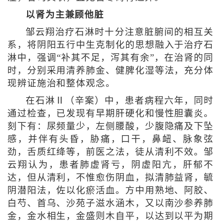
以肾为主兼顾他脏
邹云翔治疗石淋时十分注意脏腑间的相互关
系，将阴阳五行中生克制化的思想融入于治疗石
淋中，强调“补其不足，泻其有余”，在治肾的同
时，分别采用清养肺金、健脾化湿等法，充分体
现辨证施治和整体观念。
在石淋Ⅱ（辛案）中，患者病程六年，同时
通过检查，已发现有早期肝硬化和慢性胆囊炎。
刻下有：尿频量少，左侧腰酸，少腹隐痛及下坠
感，并伴有头昏，胁痛，口干，鼻衄、脉象弦
劲，舌质红绛等，前医之法，徒从清利不效。邹
云翔认为，患者肺虚肾亏，阴虚阳亢，肝郁不
达，但从清利，不惟愈伤阴血，拟清肺益肾，毓
阴潜阳法，佐以化瘀活血。方中用熟地、阿胶、
白芍、首乌、沙苑子滋水涵木，又以南沙参养肺
金，金水相生，金盛则木自平，以达到以平为期