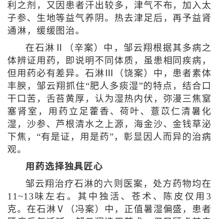
利之剂，又因患者汗出较多，津气不布，加入太
子参、生地等益气养阴。热去津足后，再予益肾
通淋，缓缓图治。
在石淋Ⅱ（辛案）中，邹云翔根据其多病之
体辨证用药，即说明不同体质，虽患相同疾病，
但用药必有差异。石淋Ⅲ（饶案）中，患者素体
丰腴，邹云翔抓住“肥人多痰湿”的特点，结合口
干口苦，舌苔黄厚，认为湿热内伏，弥漫三焦窒
塞肾室，用药立足藿香、荷叶、薏苡仁清暑化
湿，沙参、芦根清水之上源，海金沙、金钱草泌
下焦，“有是证，用是药”，彰显因人而异的治病
观。
用药选择独具匠心
邹云翔治疗石淋的六则医案，处方药物均在
11~13味左右。其中独活、苍术、陈皮仅用3
克。在石淋Ⅴ（冯案）中，正值暑湿偏盛，患者