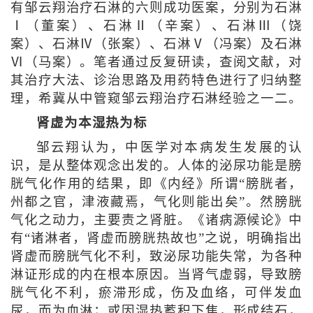
有邹云翔治疗石淋的六则成功医案，分别为石淋
Ⅰ（董案）、石淋Ⅱ（辛案）、石淋Ⅲ（饶
案）、石淋Ⅳ（张案）、石淋Ⅴ（冯案）及石淋
Ⅵ（马案）。笔者通过反复研读，查阅文献，对
其治疗大法、诊治思路及用药特色进行了归纳整
理，希冀从中管窥邹云翔治疗石淋经验之一二。
肾虚为本湿热为标
邹云翔认为，中医学对本病发生发展的认
识，是从整体观念出发的。人体的泌尿功能是膀
胱气化作用的结果，即《内经》所谓“膀胱者，
州都之官，津液藏焉，气化则能出矣”。然膀胱
气化之动力，主要责之肾脏。《诸病源候论》中
有“诸淋者，肾虚而膀胱热故也”之说，明确指出
肾虚而膀胱气化不利，致泌尿功能失常，为各种
淋证形成的内在根本原因。当肾气虚弱，导致膀
胱气化不利，瘀滞形成，伤及血络，可伴发血
尿，而为血淋；或因湿热蓄积下焦，形成结石，