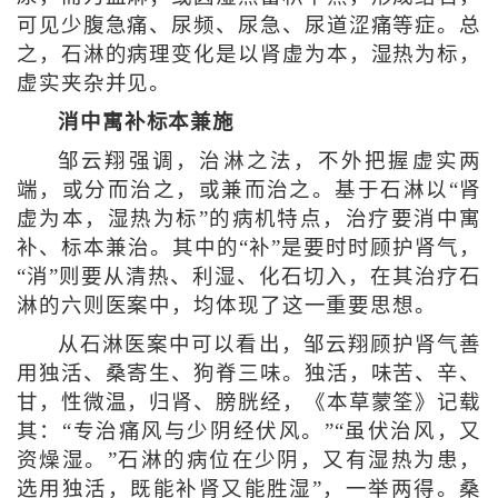
可见少腹急痛、尿频、尿急、尿道涩痛等症。总
之，石淋的病理变化是以肾虚为本，湿热为标，
虚实夹杂并见。
消中寓补标本兼施
邹云翔强调，治淋之法，不外把握虚实两
端，或分而治之，或兼而治之。基于石淋以“肾
虚为本，湿热为标”的病机特点，治疗要消中寓
补、标本兼治。其中的“补”是要时时顾护肾气，
“消”则要从清热、利湿、化石切入，在其治疗石
淋的六则医案中，均体现了这一重要思想。
从石淋医案中可以看出，邹云翔顾护肾气善
用独活、桑寄生、狗脊三味。独活，味苦、辛、
甘，性微温，归肾、膀胱经，《本草蒙筌》记载
其：“专治痛风与少阴经伏风。”“虽伏治风，又
资燥湿。”石淋的病位在少阴，又有湿热为患，
选用独活，既能补肾又能胜湿”，一举两得。桑