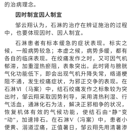
的治病理念。
因时制宜因人制宜
邹云翔认为，石淋的治疗在辨证施治的过程
中，也要体现因时、因人制宜。
石淋患者有标本缓急的症状表现。标实之
候，一般病势较急；本虚之候，病势多缓，都有
各自的临床表现。在绞痛发作之时，又可因气机
郁滞，加重湿热瘀阻，表象突出。此时肾与膀胱
气化功能低下，即会出现气机升降失常，络道梗
阻不通，发生绞痛症状，为邪正交争的表现。在
石淋Ⅵ（马案）中，结石绞痛发作之标象较为突
出时，邹云翔采取因势利导，采用清热利湿、行
气活血，通淋化石为法，解决正邪相争的状况，
恢复机体有效的气候功能，使结石由“静”变
“动”，加速排石。在石淋V（冯案）中，患者小
便黄、溺道涩痛，正值暑日，邹云翔先用清暑渗