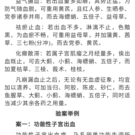
益气摄血：若出血量多如崩，其势正猛，为
防气随血脱，可重用黄芪，且红人参、生晒参、
党参诸参并用，而去海螵蛸、五倍子、益母草。
祛瘀止血：若出血不多，淋漓不止，色黯
黑，为血瘀不畅，可重用益母草，并加蒲黄、茜
草、三七粉(分冲)，而去党参、黄芪。
化癥散滞：若属子宫肌瘤之月经量多，俟出
血既止，可去大蓟、小蓟、海螵蛸、五倍子，而
加夏枯草、三棱、莪术、桂枝。
凡崩漏血止之后，无论有无血虚征象，均宜
加以清养，可加当归、阿胶、陈皮、砂仁，而去
鱼腥草、大蓟、小蓟、海螵蛸、五倍子，同时适
当减少其余各药之用量。
验案举例
案一：功能性子宫出血
功能性子宫出血病，乃系卵巢功能失调所