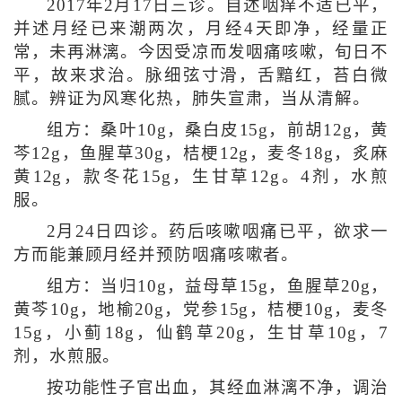
2017年2月17日三诊。自述咽痒不适已平，
并述月经已来潮两次，月经4天即净，经量正
常，未再淋漓。今因受凉而发咽痛咳嗽，旬日不
平，故来求治。脉细弦寸滑，舌黯红，苔白微
腻。辨证为风寒化热，肺失宣肃，当从清解。
组方：桑叶10g，桑白皮15g，前胡12g，黄
芩12g，鱼腥草30g，桔梗12g，麦冬18g，炙麻
黄12g，款冬花15g，生甘草12g。4剂，水煎
服。
2月24日四诊。药后咳嗽咽痛已平，欲求一
方而能兼顾月经并预防咽痛咳嗽者。
组方：当归10g，益母草15g，鱼腥草20g，
黄芩10g，地榆20g，党参15g，桔梗10g，麦冬
15g，小蓟18g，仙鹤草20g，生甘草10g，7
剂，水煎服。
按功能性子官出血，其经血淋漓不净，调治