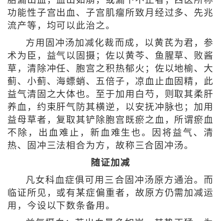
胎漏出血，血出如崩，或漏下不止者；西医所称
功能性子宫出血、子宫肌瘤所致月经过多、先兆
流产等，均可以此治之。
方用固冲汤加减化裁而成，以黄芪为君，参
术为臣，益气以固摄；佐以黄芩、鱼腥草、败酱
草，清除冲任、胞宫之积热郁火；佐以地榆、大
蓟、小蓟、海螵蛸、五倍子，凉血止血固精，此
益气清固之大体也。至于加用白芍，则取其柔肝
养血，约束肝气防其横逆，以安抚冲脉也；加用
益母草者，复取其铲除胞宫既瘀之血，所谓瘀血
不除，出血难止，新血难生也。因将益气、清
热、固冲三法相合为方，故称三合固冲汤。
随证加减
凡女科血症俱可用三合固冲汤原方通治。而
临证所见，或有某症偏重者，故原方仍需加减运
用，今设以下数条备用。