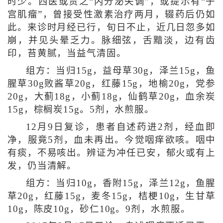
时少。西医或责之“内分泌失调”，或提示有“子
宫肌瘤”，曾接受性激素治疗两月，辍药后仍如
此。来诊时月经已行，旬日不止，近几日忽多如
崩，并见头晕乏力。脉细弦，舌黯淡，边有齿
印，苔黄腻，当益气清固。
组方：当归15g，益母草30g，泽兰15g，鱼
腥草30g败酱草20g，红藤15g，地榆20g，党参
20g，大蓟18g，小蓟18g，仙鹤草20g，血余炭
15g，棕榈炭15g。5剂，水煎服。
12月9日复诊，患者自述药进2剂，经血即
净，服竟5剂，血未再出。今觉咽痒欲咳。咽中
有痰，不易咳出。辨证为冲任已安，郁火或有上
发，仍当清解。
组方：当归10g，香附15g，泽兰12g，鱼腥
草20g，红藤15g，麦冬15g，桔梗10g，生甘草
10g，陈皮10g，砂仁10g。9剂，水煎服。