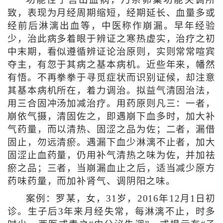
致，表现为月经周期缩短，经期延长、血量多或
经前后淋漓出血等，中医称作崩漏。早年经验
少，治此病多着眼于辨证之寒热虚实，治疗之初
中末期，看似遵循辨证论治原则，实则常常喧宾
夺主，有忽于其病之基本病机。近些年来，幡然
有悟。不再拳拳于寻觅症状而识别证候，却注意
其基本病机所在，着力调治。拟益气清固治法，
用三合固冲汤加减治疗。用药原则凡三：一者，
崩依气摄，清固佐之，即遇崩下血多时，加大补
气药量，而以清热、固涩之品为佐；二者，漏借
固止，勿远清瘀。遇漏下血少淋漓不止者，加大
固涩止血药量，仍用补气清热之味为佐，并加祛
瘀之品；三者，当崩漏血止之后，适当减少原方
药味药量，而加补肾气、调阴阳之味。
案例：罗某，女，31岁，2016年12月1日初
诊。生子后3年来月经失常，每淋漓不止，时多