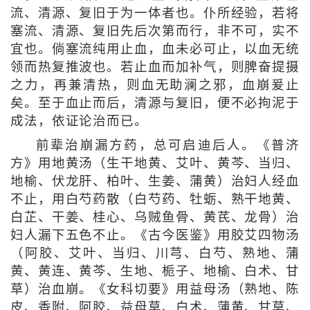
流、清源、复旧于为一体者也。仆所经验，若将
塞流、清源、复旧先后次第而行，非不可，实不
宜也。倘塞流纯用止血，血未必可止，以血无统
领而热复推波也。若止血而加补气，则脾奋提摄
之力，再兼清热，则血无助澜之邪，血崩爰止
矣。至于血止而后，清源与复旧，便不必拘泥于
成法，依证论治而已。
前辈治崩漏方药，总可启迪后人。《普济
方》用地黄汤（生干地黄、艾叶、黄芩、当归、
地榆、伏龙肝、柏叶、生姜、蒲黄）治妇人经血
不止，用白芍药散（白芍药、牡蛎、熟干地黄、
白芷、干姜、桂心、乌贼鱼骨、黄芪、龙骨）治
妇人漏下五色不止。《古今医鉴》用胶艾四物汤
（阿胶、艾叶、当归、川芎、白芍、熟地、蒲
黄、黄连、黄芩、生地、栀子、地榆、白术、甘
草）治血崩。《女科切要》用益母汤（熟地、陈
皮、香附、阿胶、益母草、白术、蒲黄、甘草、