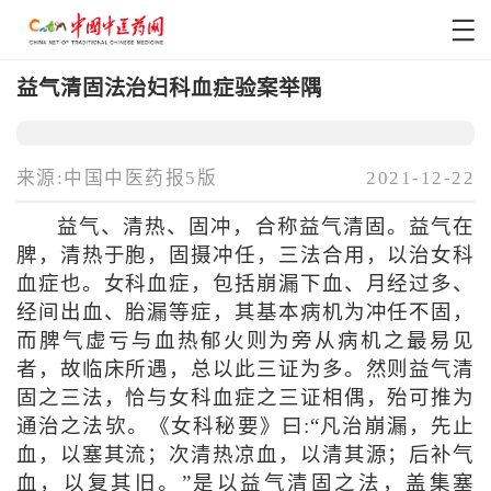
益气清固法治妇科血症验案举隅
来源:中国中医药报5版
2021-12-22
益气、清热、固冲，合称益气清固。益气在
脾，清热于胞，固摄冲任，三法合用，以治女科
血症也。女科血症，包括崩漏下血、月经过多、
经间出血、胎漏等症，其基本病机为冲任不固，
而脾气虚亏与血热郁火则为旁从病机之最易见
者，故临床所遇，总以此三证为多。然则益气清
固之三法，恰与女科血症之三证相偶，殆可推为
通治之法欤。《女科秘要》曰:“凡治崩漏，先止
血，以塞其流；次清热凉血，以清其源；后补气
血，以复其旧。”是以益气清固之法，盖集塞