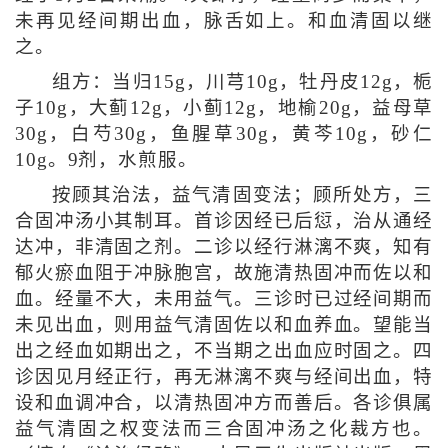
未再见经间期出血，脉舌如上。和血清固以继
之。
组方：当归15g，川芎10g，牡丹皮12g，栀
子10g，大蓟12g，小蓟12g，地榆20g，益母草
30g，白芍30g，鱼腥草30g，黄芩10g，砂仁
10g。9剂，水煎服。
按顾其治法，益气清固变法；顾所处方，三
合固冲汤小其制耳。首诊因经已后愆，治从通经
达冲，非清固之剂。二诊以经行淋漓不爽，知有
郁火瘀血阻于冲脉胞宫，故施清热固冲而佐以和
血。经量不大，未用益气。三诊时已过经间期而
未见出血，则用益气清固佐以和血养血。望能当
出之经血如期出之，不当期之出血应时固之。四
诊因见月经正行，再无淋漓不爽与经间出血，特
设和血调冲合，以清热固冲方而善后。各诊俱属
益气清固之权变法而三合固冲汤之化裁方也。