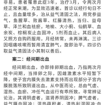
非易。患者罹患此症3年，治疗3月，令两次月
经正常来潮，为显效迅速者。首诊以经行旬日不
止，且血量增多，治从益气清固之法，用党参益
气，鱼腥草、败酱草、红藤清热，当归、益母
草、泽兰和血祛瘀，地榆、大小蓟、仙鹤草、血
余炭、棕榈炭止血固冲，5剂而血止。其后病人
又照方自购药服用，月经转常，未再淋漓。三诊
因咽痛咳嗽而暂用清宣肺气，旋即治平，四诊仍
取益气清固法小其制以善后。
案二：经间期出血
经间期出血，亦即排卵期出血，乃指两次月
经中间期，当排卵之际，因雌激素水平短暂下
降，使子宫内膜失去激素支持而出现部分子宫内
膜脱落所致阴道出血。从中医而论，总由气虚、
湿热、血瘀、冲任气血运行有乖所致。寻常辨证
论治，其肾阴虚者，滋肾养阴固冲；脾气虚者，
益气摄血固冲；湿热蕴积者，清热利湿固冲;血