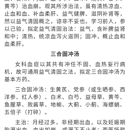
黄芩）治血崩。观其所涉治法，虽有清热凉血、
止血和血、补血柔肝、益气健脾、滋阴补肾等，
然以益气清固概之，谅非不妥也。学习前人，参
以己验，拟定益气清固治法：益气，含补脾益肾
和中；清热，统凉血泻火滋阴；固冲，概止血和
血柔肝。
三合固冲汤
女科血症以其共有冲任不固、血热妄行病
机，故可通用益气清固之法，拟定三合固冲汤为
基本方药。
三合固冲汤：生黄芪、党参（或生晒参、西
洋参、红人参）、白术、白芍、益母草、黄芩、
鱼腥草、败酱草、地榆、大蓟、小蓟、海螵蛸、
五倍子（打碎）。
主治：月经过多，非经期出血，以及妊娠期