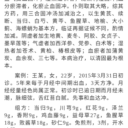
分瘀滞者，化瘀止血固冲。仆则取其大略，综其
方药，用三合固冲汤加减治之，以生黄芪、续
断、当归、白芍、黄芩、鱼腥草、地榆、大小
蓟、海螵蛸为基本方，临证再据证候不同，酌情
加减。阴虚者加生地黄、麦冬、阿胶、女贞子、
墨旱莲等；气虚者加西洋参、党参、白术等；湿
热者加苍术、黄柏、椿根皮等；血瘀者加蒲黄
炭、血余炭、三七等。本病治疗，以清固最为根
本。
案例：王某，女，22岁，2015年3月31日初
诊。5年来每于月经中间期出血，3天方净。月
经经量经色尚属正常。初诊时已逾日期而月经未
潮，脉细弦，舌红苔白腻。先事和血达冲。
组方：当归9g，川芎9g，红花9g，泽兰
9g，香附9g，鸡血藤9g，益母草27g，鱼腥草
18g，败酱草18g，砂仁9g。免煎剂，3剂，开水