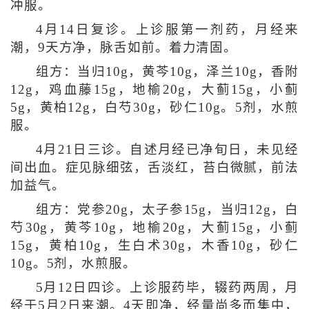
冲服。
4月14日复诊。上诊服第一剂药，月经来
潮，9天方净，脉舌如前。着力清固。
组方：当归10g，黄芩10g，泽兰10g，香附
12g，鸡血藤15g，地榆20g，大蓟15g，小蓟
5g，黄柏12g，白芍30g，砂仁10g。5剂，水煎
服。
4月21日三诊。自述月经已净旬日，未见经
间出血。症见脉细弦，舌淡红，苔白微腻，前法
加益气。
组方：党参20g，太子参15g，当归12g，白
芍30g，黄芩10g，地榆20g，大蓟15g，小蓟
15g，黄柏10g，生白术30g，木香10g，砂仁
10g。5剂，水煎服。
5月12日四诊。上诊服药毕，辍药两周，月
经于5月2日来潮。4天即净，经量尚多而集中，