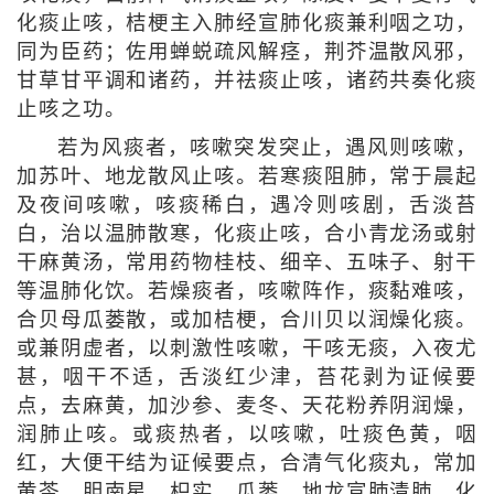
化痰止咳，桔梗主入肺经宣肺化痰兼利咽之功，
同为臣药；佐用蝉蜕疏风解痉，荆芥温散风邪，
甘草甘平调和诸药，并祛痰止咳，诸药共奏化痰
止咳之功。
若为风痰者，咳嗽突发突止，遇风则咳嗽，
加苏叶、地龙散风止咳。若寒痰阻肺，常于晨起
及夜间咳嗽，咳痰稀白，遇冷则咳剧，舌淡苔
白，治以温肺散寒，化痰止咳，合小青龙汤或射
干麻黄汤，常用药物桂枝、细辛、五味子、射干
等温肺化饮。若燥痰者，咳嗽阵作，痰黏难咳，
合贝母瓜蒌散，或加桔梗，合川贝以润燥化痰。
或兼阴虚者，以刺激性咳嗽，干咳无痰，入夜尤
甚，咽干不适，舌淡红少津，苔花剥为证候要
点，去麻黄，加沙参、麦冬、天花粉养阴润燥，
润肺止咳。或痰热者，以咳嗽，吐痰色黄，咽
红，大便干结为证候要点，合清气化痰丸，常加
黄芩、胆南星、枳实、瓜蒌、地龙宣肺清肺、化