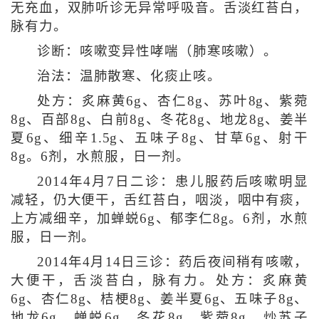
无充血，双肺听诊无异常呼吸音。舌淡红苔白，
脉有力。
诊断：咳嗽变异性哮喘（肺寒咳嗽）。
治法：温肺散寒、化痰止咳。
处方：炙麻黄6g、杏仁8g、苏叶8g、紫菀
8g、百部8g、白前8g、冬花8g、地龙8g、姜半
夏6g、细辛1.5g、五味子8g、甘草6g、射干
8g。6剂，水煎服，日一剂。
2014年4月7日二诊：患儿服药后咳嗽明显
减轻，仍大便干，舌红苔白，咽淡，咽中有痰，
上方减细辛，加蝉蜕6g、郁李仁8g。6剂，水煎
服，日一剂。
2014年4月14日三诊：药后夜间稍有咳嗽，
大便干，舌淡苔白，脉有力。处方：炙麻黄
6g、杏仁8g、桔梗8g、姜半夏6g、五味子8g、
地龙6g、蝉蜕6g、冬花8g、紫菀8g、炒苏子