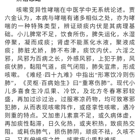
咳嗽变异性哮喘在中医学中无系统论述。贾
六金认为，本病与哮喘有诸多相似之处，亦为哮
喘的一种特殊类型，辨证顽痰内伏是其病理基
础。小儿脾常不足，饮食所伤，脾失运化，水湿
停聚，凝而成痰；肾虚不能蒸化水液，聚液成
痰；肺脏尤娇，肺不布津，痰饮内伏。六淫之
邪，风邪为百病之长，外感风邪，上犯于肺，风
痰伏肺，黏阻气道，痰气闭阻，肺失宣肃，形成
咳嗽。《难经·四十九难》中指出“形寒饮冷则伤
肺”，《灵枢·百病始生》曰“重寒伤肺”。现代小
儿多喜食生冷瓜果、冷饮，及北方冬春寒邪较
盛，再加过诊过治，过服寒凉药物，均可致寒邪
犯肺，从而表现咳嗽阵作，或痉挛性咳嗽，遇冷
则重的特点。又加患儿素禀不足，或久病体虚，
再加痰性黏滞，日久化热，或夹积热，致痰热交
阻。或耗伤肺气，损伤肺阴，顽痰不祛，久咳不