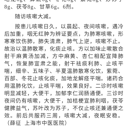
8g、茯苓8g、甘草6g。6剂。
随访咳嗽大减。
按患儿咳嗽日久，以晨起、夜间咳嗽，遇冷
后加重，咽无红肿为辨证要点，为肺寒咳嗽，形
寒寒饮伤肺，肺失清肃，肺气上逆，咳嗽不止。
故治以温肺散寒，化痰止咳。方以加味止嗽散合
射干麻黄汤加减，方中麻黄、杏仁相配宣降肺
气，恢复肺宣肃之能，射干祛痰利肺、止咳平
喘，细辛、五味子、半夏温肺散寒化饮，紫菀、
百部、冬花止咳化痰，加地龙解痉平喘。诸药合
用温肺化饮，止咳平喘，效果良好。二诊时咳嗽
明显减轻，大便干，加郁李仁润肠通便。三诊时
夜间仍有咳嗽，大便干，加桔梗宣肺利咽，茯苓
健脾益气，苏叶改为苏子，不仅止咳还兼通便之
效。前后共服药三周，咳嗽大减，夜眠安稳。
（薛征 上海市中医医院）