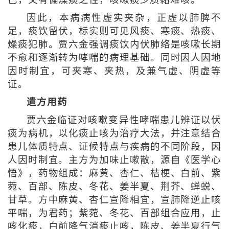
已，又有偏燥痰之性，咳嗽痰少质黏难咳。
因此，本病病性虚实夹杂，正虚以肺脾不
足，痰饮留伏，标实则可见风痰、寒痰、热痰、
燥痰犯肺。贾六金强调痰饮内伏肺络是咳嗽长期
不愈和逐渐转为哮喘的病理基础。同时因人因地
因时制宜，可夹寒、夹热，及兼气虚、阴虚等
证。
遣方用药
贾六金临证对咳嗽变异性哮喘患儿辨证以伏
痰为病机，以化痰止咳为治疗大法，并注意结合
患儿体质特点、证候特点与疾病的不同阶段，因
人因时制宜。主方为加味止嗽散，源自《医学心
悟》，药物组成：麻黄、杏仁、桔梗、白前、紫
菀、百部、陈皮、冬花、姜半夏、荆芥、蝉蜕、
甘草。方中麻黄、杏仁宣降相宜，宣肺降逆止咳
平喘，为君药；紫菀、冬花、百部组合应用，止
咳化痰，白前降气消痰止咳，陈皮、姜半夏行气