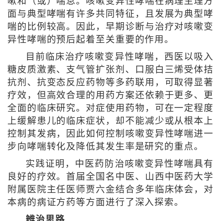
嗽和（或）喘息。咳嗽变异性哮喘在病理生理方
面与典型哮喘有许多共同特征，且发展为典型哮
喘的比例较高。因此，早期诊断与治疗对咳嗽变
异性哮喘的预后起着至关重要的作用。
目前临床治疗咳嗽变异性哮喘，西医以吸入
糖皮质激素、支气管扩张剂、口服白三烯受体拮
抗剂、抗变态反应药物等多药联用，可取得显著
疗效，但高效合理的用药方案还依赖于更多、更
全面的临床研究。对症使用药物，可在一定程度
上缓解患儿的临床症状，却不能减少或从根本上
控制其发病，因此如何控制咳嗽变异性哮喘进一
步向哮喘转化及降低其发生率是研究的重点。
实践证明，中医药防治咳嗽变异性哮喘具有
良好的疗效。首届全国名中医、山西中医药大学
附属医院主任医师贾六金结合多年临床体会，对
本病的病证方药等方面进行了深入探索。
辨治思路