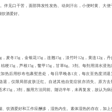
。伴见口干苦，面部阵发性发热、动则汗出，小便时黄、大便
烟饮酒爱好。
，麦冬15g，金银花15g，连翘15g，淡竹叶12g，黄连12g，丹
g，桔梗15g，芦根15g，鳖甲15g，甘草6g。3剂。每剂用清水浸泡
余药渣加热后用纱布包裹熨患处，每日早晚各1次，每次至热度消退
萎缩隐退，仅限局部皮肤泛红。自述其他自觉症状亦消失。原方去
，苍术15g，3剂，服用方法同前。随访半年，未再复发，故认为病
烟、饮酒爱好和工作应酬多，湿热内生。素体湿热的存在，加上