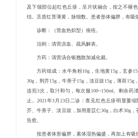
及下颌部位起红色丘疹，呈片状融合，按之不褪色
结。舌质红苔薄黄，脉细数。患者形体偏胖，有吸
诊断：（营血热炽型）痤疮。
治则：清营凉血、疏风解表。
方药：清营汤合银翘散加减化裁。
方药组成：水牛角粉10g，生地黄15g，玄参15g
30g，荆芥15g，牛蒡子15g，淡豆豉15g，薄荷15
连煎3次，取汁和匀，每次服100~150ml。剩
止。2021年3月23日二诊：查见红色丘疹明显
芥、牛蒡子、淡豆豉，加用薏苡仁30g，白术30g
告愈。
按患者体形偏胖，素体湿热偏盛，再加上有吸