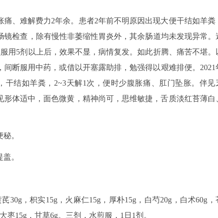
胀痛、难解费力2年余。患者2年前不明原因出现大便干结如羊粪
胃肠镜检查，除有慢性非萎缩性胃炎外，其余肠道均未发现异常。
续服用5剂以上后，效果不显，病情复发。如此折腾、痛苦不堪。
间断服用中药，或借以开塞露助排，勉强得以艰难排便。2021
，干结如羊粪，2~3天解1次，便时少腹胀痛、肛门坠胀。伴见
见形体适中，面色微黄，精神尚可，思维敏捷，舌质淡红苔薄白
便秘。
提盖。
芪30g，枳实15g，火麻仁15g，厚朴15g，白芍20g，白术60g，
g，大枣15g，甘草6g。三剂，水煎服，1日1剂。