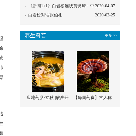
协同
《新闻1+1》白岩松连线黄璐琦：中
2020-04-07
医救治的临床效果
白岩松对话张伯礼
2020-02-25
养生科普
更多 >>
虚
除
载
肺
胃
应地药膳·立秋 |酸爽开
【每周药食】古人称
胃，一口入魂！喝下
它为“仙草”，滋补强
始
这碗汤，滋阴润燥、
壮、培本固元
生
清热降火
颊