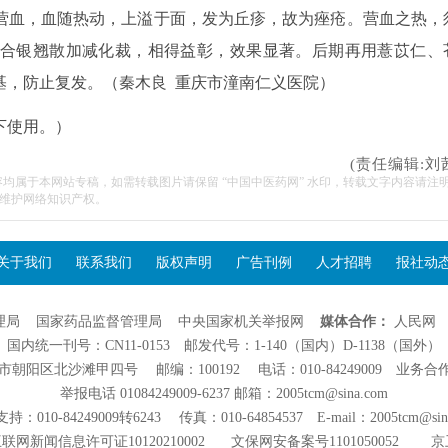
营血，血随热动，上溢于面，发为丘疹，故为痤疮。营血之热，
合银翘散加减化裁，相得益彰，效果显著。后期再用薏苡仁、
基，防止复发。（秦木良 重庆市潼南仁义医院）
下使用。）
(责任编辑:刘
容均属于本网站专稿，如需转载图片请保留 “中国中医药网” 水印，转载文字内容请注
维护网络知识产权。
关于我们
联系我们
版权声明
广告刊例
人才招聘
报社动
理局
国家药品监督管理局
中央国家机关举报网
媒体合作：
人民网
国内统一刊号：CN11-0153 邮发代号：1-140（国内）D-1138（国外）
阳区北沙滩甲四号 邮编：100192 电话：010-84249009 业务合作：01
举报电话 01084249009-6237 邮箱：2005tcm@sina.com
：010-84249009转6243 传真：010-64854537 E-mail：2005tcm@sin
联网新闻信息许可证10120210002
文保网安备案号1101050052
京