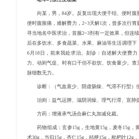
向某，男，84岁。反复出现大便干结、便时腹
便时腹胀痛，难解费力，2~3天解1次，曾多次行
寻当地名中医求治，首服2~3剂有一定效果，但连
后在多饮水、多食蔬菜、水果、麻油等生活调理下，
6月18日，前来我处求治。刻诊：自述解大便费力
力、动则气促、时有口干但不欲饮、饮食量少。查
脉细数无力。
诊断：（气血衰少、阴虚肠燥、气滞不行型）
治则：益气运脾、滋阴润燥、理气行滞、宣肺
方药：增液承气汤合麻仁丸加减化裁。
药物组成：玄参15g，生地黄15g，麦冬15g，黄
术30g，当归15g，杏仁15g，桔梗15g，枇杷叶12