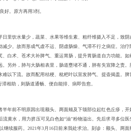
感觉良好。原方再用3剂。
平日里饮水量少，蔬菜、水果等维生素、粗纤维摄入不足，致阴
动减少。故而形成气虚不运、阴虚肠燥、气滞不行之病症。治疗
芪、白术、苍术大补脾气、重运胃肠，提升胃肠道自力功能。如
远。另外，肺与大肠相表里，肠道壅堵不通，肺有失宣降之责。
水难以下流。故而配用桔梗、枇杷叶以宣发肺气、提壶揭盖。脾
行滞相助，则肠道通畅、便自能排、病即告愈。
患者半年前不明原因出现额头、两面颊及下颌部位起红色丘疹，开
后流黄水，用力挤压可见白色如“油”粉物溢出。先后求寻多位医
继续服药。2021年3月16日前来我处求治。刻诊：额头、两面