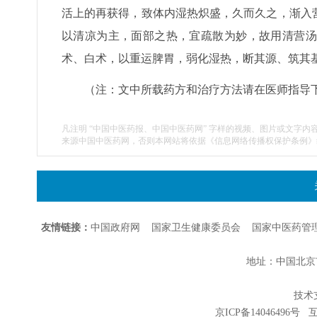
活上的再获得，致体内湿热炽盛，久而久之，渐入
以清凉为主，面部之热，宜疏散为妙，故用清营汤
术、白术，以重运脾胃，弱化湿热，断其源、筑其
（注：文中所载药方和治疗方法请在医师指导
凡注明 “中国中医药报、中国中医药网” 字样的视频、图片或文字内
来源中国中医药网，否则本网站将依据《信息网络传播权保护条例》
友情链接：
中国政府网
国家卫生健康委员会
国家中医药管
地址：中国北京市朝
技术支持
京ICP备14046496号
互