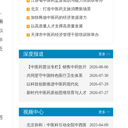
办
江苏省中医药监督知识与能力培训班举办
北京：打造中医药文旅消费新场景
，
加快释放中医药的经济资源潜力
遍
以高质量人才支撑高质量发展
以
天津市中医药经济管理干部培训班举办
年
乏
深度报道
更多 >>
、
【中医药普法专栏】销售中药饮片
2026-08-06
应告知煎服方法及注意事项
共同坚守中国特色医疗卫生体系
2026-07-30
以科技创新推进中医药现代化
2026-07-29
新时代中医药原创思维培育与人才
2026-07-27
发展路径探索
视频中心
更多 >>
苍
北京协和：中医科引动全院中西医
2025-04-09