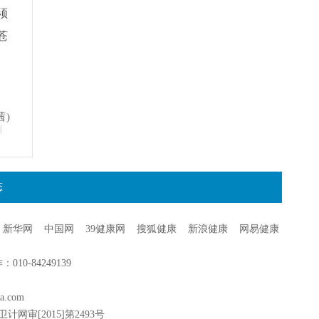
须
苍
茜)
明
态
新华网
中国网
39健康网
搜狐健康
新浪健康
网易健康
0-84249139
a.com
卫计网审[2015]第2493号