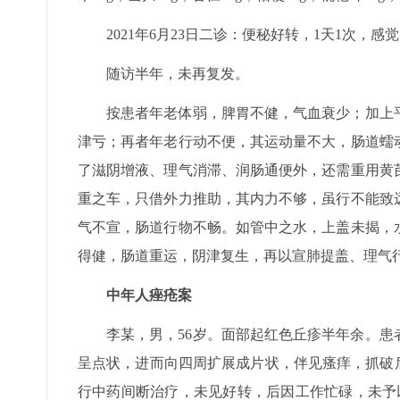
2021年6月23日二诊：便秘好转，1天1次，
随访半年，未再复发。
按患者年老体弱，脾胃不健，气血衰少；加上
津亏；再者年老行动不便，其运动量不大，肠道蠕
了滋阴增液、理气消滞、润肠通便外，还需重用黄
重之车，只借外力推助，其内力不够，虽行不能致
气不宣，肠道行物不畅。如管中之水，上盖未揭，
得健，肠道重运，阴津复生，再以宣肺提盖、理气
中年人痤疮案
李某，男，56岁。面部起红色丘疹半年余。
呈点状，进而向四周扩展成片状，伴见瘙痒，抓破
行中药间断治疗，未见好转，后因工作忙碌，未予以