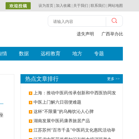
设为首页
|
加入收藏
|
关于我们
|
联系我们
|
网站地图
遗失声明
广西举办比赛探索
舆情
数据
远程教育
地方
专题
热点文章排行
更多 >>
上海：推动中医药传承创新和中西医协同发
展
中医上门解六日宿便难题
这杯“不限量”的乌梅饮沁人心脾
痤
湖南发展中医药康养旅居产品
江苏苏州“百市千县”中医药文化惠民活动举