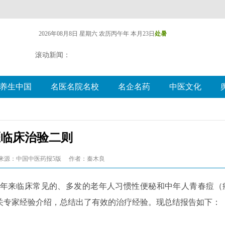
2026年08月8日 星期六
农历丙午年 本月23日
处暑
滚动新闻：
养生中国
名医名院名校
名企名药
中医文化
医临床治验二则
来源：中国中医药报5版
作者：秦木良
年来临床常见的、多发的老年人习惯性便秘和中年人青春痘（
关专家经验介绍，总结出了有效的治疗经验。现总结报告如下：