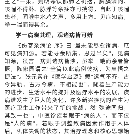
主之”一条，则明寒饮郁肺之机括，胸膈满闷、
咳喘不得卧、脉浮等余症亦可揣得，自此于咳喘
患者，闻喉中水鸡之声，多用上方。见症知病，
举一端而得其余。
学一病晓其理，观诸病皆可辨
《伤寒杂病论·序》曰“虽未能尽愈诸病，庶
可见病知源。若能寻余所集，思过半矣”，见病
知源，虽言一病则诸病皆涉，虽举一端而余者皆
概，陈修园谓之“全篇以此病例彼病，为启悟之
捷法”。张元素在《医学启源》载“运气不齐，古
今异轨，古方今病，不相能也”，随着生产能力
的进步、生活水平的提升及医疗水平的发展，疾
病谱发生了巨大的变化，许多新兴疾病的产生为
医疗卫生工作带来了新的挑战，然“殊途同归，
其致一也”，中医诊疾着眼于“病的人”，而不仅
是“人的病”，着眼于调整致病因素作用于人体
后，机体失调的状态，其治疗理念和核心思想始