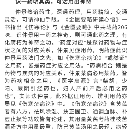
识一药明其类，可活用出神奇
仲景熟谙药性，深通药理，用药精简，变通
灵活，可谓神仙手眼。《金匮要略研读心悟》一
书指出《伤寒论》与《金匮要略》中共载药206
味。识仲景用一药之神奇，则可通此药之理，有
化腐朽为神奇之功。“药症对应”是探讨药物与症
状之间的对应关系，仲景见症用药，明药症此识
仲景用药法门之先，如《伤寒杂病论》“或然证”
之用药，皆是药症对应之用法。“药病相合”则是
药物与疾病的对应关系，仲景某病必用某药，皆
为药病相合之用，《医学启源》言“柴胡，少
阳、厥阴引经药也。妇人产前产后必用之药
也”，实师法仲景。此外据证用药、辨机用药亦
屡见《伤寒杂病论》中。《伤寒杂病论》含黄芪
者有八方，祛风除湿、扶正固卫、通调血脉、补
虚止损等功效皆有论述，其用量黄芪芍药桂枝苦
酒汤方中用量最重，防己黄芪汤用之最轻，病轻