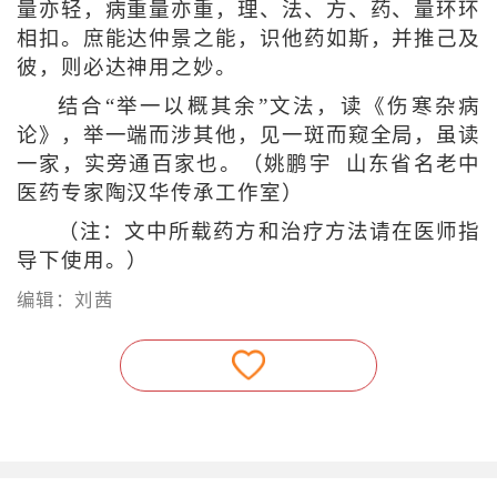
量亦轻，病重量亦重，理、法、方、药、量环环
相扣。庶能达仲景之能，识他药如斯，并推己及
彼，则必达神用之妙。
结合“举一以概其余”文法，读《伤寒杂病
论》，举一端而涉其他，见一斑而窥全局，虽读
一家，实旁通百家也。（姚鹏宇 山东省名老中
医药专家陶汉华传承工作室）
（注：文中所载药方和治疗方法请在医师指
导下使用。）
编辑：刘茜