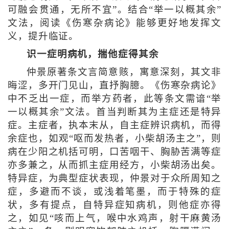
可融会贯通，无所不宜”。结合“举一以概其余”
文法，阅读《伤寒杂病论》能够更好地发挥文
义，提升临证。
识一症明病机，揣他症得其余
仲景原著条文言简意赅，寓意深刻，其文非
晦涩，多开门见山，直抒胸臆。《伤寒杂病论》
中不乏出一症，而举方药者，此等条文需谙“举
一以概其余”文法。首当判断其为主症还是特异
症。主症者，执本末从，自主症辨识病机，而得
余症也，如观“呕而发热者，小柴胡汤主之”，则
病在少阳之机括可明，口苦咽干、胸胁苦满等症
亦多兼之，从而抓主症用经方，小柴胡汤出矣。
特异症，为典型症状表现，仲景对于众所周知之
症，多避而不谈，或浅着笔墨，而于特殊的症
状，多有提点，自特异症知病机，则他症亦得
之，如见“咳而上气，喉中水鸡声，射干麻黄汤