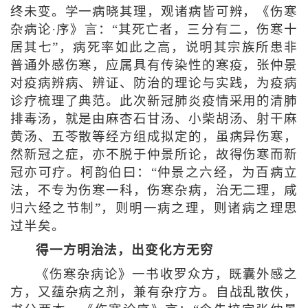
终未变。学一病晓其理，观诸病皆可辨，《伤寒
杂病论·序》言：“其死亡者，三分有二，伤寒十
居其七”，病死率如此之高，说明其宗族所患非
普通外感伤寒，应属具有传染性的寒疫，张仲景
对疫病辨病、辨证、防治的理论与实践，为疫病
诊疗梳理了典范。此次新冠肺炎疫情采用的清肺
排毒汤，就是由麻杏石甘汤、小柴胡汤、射干麻
黄汤、五苓散等经方组成拟定的，虽病异伤寒，
然新冠之症，亦不脱于仲景所论，故得伤寒而新
冠亦可疗。柯韵伯曰：“仲景之六经，为百病立
法，不专为伤寒一科，伤寒杂病，治无二理，咸
归六经之节制”，则明一病之理，则诸病之理思
过半矣。
得一方明治法，出变化方无穷
《伤寒杂病论》一书收罗众方，既囊外感之
方，又蕴杂病之剂，兼有杂疗方。自战乱散佚，