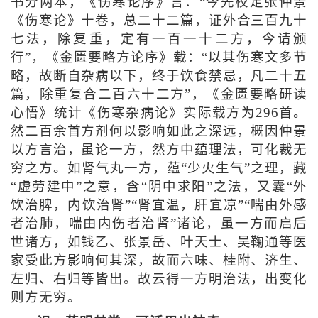
书分两本，《伤寒论序》言：“今先校定张仲景
《伤寒论》十卷，总二十二篇，证外合三百九十
七法，除复重，定有一百一十二方，今请颁
行”，《金匮要略方论序》载：“以其伤寒文多节
略，故断自杂病以下，终于饮食禁忌，凡二十五
篇，除重复合二百六十二方”，《金匮要略研读
心悟》统计《伤寒杂病论》实际载方为296首。
然二百余首方剂何以影响如此之深远，概因仲景
以方言治，虽论一方，然方中蕴理法，可化裁无
穷之方。如肾气丸一方，蕴“少火生气”之理，藏
“虚劳建中”之意，含“阴中求阳”之法，又囊“外
饮治脾，内饮治肾”“肾宜温，肝宜凉”“喘由外感
者治肺，喘由内伤者治肾”诸论，虽一方而启后
世诸方，如钱乙、张景岳、叶天士、吴鞠通等医
家受此方影响何其深，故而六味、桂附、济生、
左归、右归等皆出。故云得一方明治法，出变化
则方无穷。