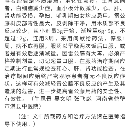
笔者经验是体质虚弱，消化性溃疡，生育意向
者，白细胞减少症，血小板计数减少，心、肝、
肾功能受损，孕妇、哺乳期妇女均应忌用。雷公
藤树皮部毒性最大，皮剥除干净，用木质部不良
反应较少，从小剂量3g开始，渐增至6g~9g，不
超过12g，连用3周，采用间歇给药法，停服1
周，病不愈再服，服药以早晚两次饭后口服，或
者是有效后逐渐减量。因雷公藤有大毒，必须严
格控制剂量，切记超量口服。在服药治疗期间应
定期进行血常规检查和心、肝、肾功能检查，在
治疗期间应始终严密观察患者有无不良反应症
状，这样可有效减轻雷公藤不良反应的产生及其
造成的危害，进一步提高雷公藤用药的安全性、
有效性。（牛凤景 吴文明 张飞彪 河南省鹤壁
市淇县中医院）
（注：文中所载药方和治疗方法请在医师指
导下使用。）