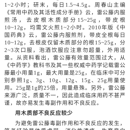
1~2小时；研末，每日1.5~4.5g。周春山主编
《常用中药及其活性成分手册》云，雷公藤内服
煎汤，去皮根木质部分15~25g，带皮根
10~12g，均需文火煎1~2小时。2010年版《中
国药典》云，雷公藤内服煎剂，带皮全根每日
10~12g，去根皮仅留木质部分的根15~25g，分
2~3次口服，泡酒饮服应注意勿超量，外用适
量。从资料看出，雷公藤有效量范围过大，从
《中药学》教科书及其一些权威中药学记载雷公
藤最小用量1g，最大用量是25g，在临床中可分
别参照1g、3g、10g、12g、15g、25g用量使
用。25g是1g的25倍，用量悬殊。另外，雷公藤
来源广泛，质量不一，因此造成临床用药不甚严
谨，故亦易发生毒副作用和不良反应。
用木质部不良反应较少
为避免雷公藤毒副作用和不良反应的发生，