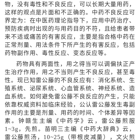
物，没有毒性和不良反应，可以长期大量用药，
这样的观点是片面和不正确的。中药不良反应可
界定为：在中医药理论指导下，应用中药治疗、
预防疾病时出现的与用药目的不符，且给患者带
来不适或痛苦的有害反应，主要是指合格中药在
正常剂量、用法条件下所产生的有害反应，包括
药物副作用、毒性反应、变态反应等。
药物具有两面性，用之得当可以调偏扶正产
生治疗作用，用之不当则产生不良反应，甚至毒
性。现已知雷公藤的不良反应有：消化系统、生
殖系统、泌尿系统、心血管系统、神经系统、造
血系统。如何避免雷公藤不良反应的产生，只能
依靠权威资料加临床经验，公认雷公藤发生毒副
作用的主要是剂量、用药的时间、个体差异等因
素。钟赣生主编《中药学》云，雷公藤煎服
1~3g，先煎。苗明三主编《中药大辞典》云，
雷公藤煎汤，10~25g（带根皮减量），文火煎