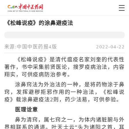
《松峰说疫》的涂鼻避疫法
来源:中国中医药报4版
2022-04-22
《松峰说疫》是清代瘟疫名家刘奎的代表性
著作，书中采集前贤医论，搜罗疫病治法，内容
翔实，可供疫病防治参考。
涂鼻窍法为外治法的一种，是将药物涂于鼻
窍，发挥避秽拒邪作用的一种治法，《松峰说
疫》载涂鼻避疫法2则，药少法易，可供参验。
医理诠意
鼻为清窍，属七窍之一，为体内诸脏腑与外
界相联系的通道。叶天士云“头为诸阳之首，耳