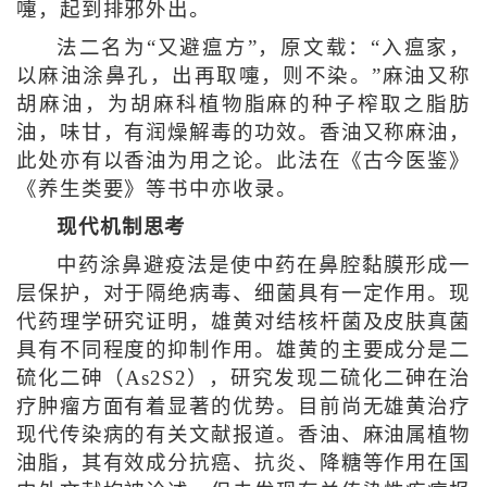
嚏，起到排邪外出。
法二名为“又避瘟方”，原文载：“入瘟家，
以麻油涂鼻孔，出再取嚏，则不染。”麻油又称
胡麻油，为胡麻科植物脂麻的种子榨取之脂肪
油，味甘，有润燥解毒的功效。香油又称麻油，
此处亦有以香油为用之论。此法在《古今医鉴》
《养生类要》等书中亦收录。
现代机制思考
中药涂鼻避疫法是使中药在鼻腔黏膜形成一
层保护，对于隔绝病毒、细菌具有一定作用。现
代药理学研究证明，雄黄对结核杆菌及皮肤真菌
具有不同程度的抑制作用。雄黄的主要成分是二
硫化二砷（As2S2），研究发现二硫化二砷在治
疗肿瘤方面有着显著的优势。目前尚无雄黄治疗
现代传染病的有关文献报道。香油、麻油属植物
油脂，其有效成分抗癌、抗炎、降糖等作用在国