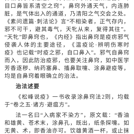
目口鼻皆系清空之窍”，鼻窍外通天气，内连肺
脏，是气体出入的通道，乃清阳之气交会之处。
《素问遗篇·刺法论》言“不相染者，正气存内，
邪不可干，避其毒气，天牝从来，复得其往”。
“天牝”即鼻窍也，《内经》指出鼻窍是疫疠邪气
侵袭人体的主要途径，《温疫论·辨明伤寒时
疫》也记载“时疫之邪，自口鼻入”。邪气自鼻窍
而入，因此防治疫邪，也要关注鼻窍，如中医学
芳香逐秽、纳药塞鼻、搐鼻取嚏、涂鼻避疫等，
均是自鼻窍着眼确立的治法。
治法述要
《松峰说疫》一书收录涂鼻窍法2则，均载
于“卷之五·诸方·避瘟方”。
法一名曰“入病家不染方”，原文载：“香油
和雄黄、苍术末，涂鼻孔，既出，纸条探嚏。如
无黄、术，即香油亦可。饮雄黄酒一杯，或止抹