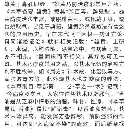
雄黄于鼻孔即妙。”雄黄乃防治疫邪常用之药，
《本草备要·雄黄》载其“杀百毒，辟鬼魅”。雄
黄防疫治法丰富，或服雄黄酒，或佩戴于身，或
焚烧取气，皆见于典籍。雄黄涂鼻避疫法有着悠
久的应用历史，早在宋代《三因极—病证方论·
料简诸疫证治》就有相关记载：“雄黄，上研
细，水调，以笔浓蘸，涂鼻窍中，与病患同床，
亦不相染。”虽同床而不相染，其疗效可见一
斑。苍术乃疗疫常用之品，以苍术配伍的治疫方
剂不胜枚举，如《局方》神术散、化湿败毒方、
宣肺败毒方等。此外烧苍术也是避疫的妙法，
《本草纲目·草部第十二卷·草之一·术》记载：
“今病疫及岁旦，人家往往烧苍术以辟邪气。”香
油是从芝麻中榨取的油脂，味甘、性凉，《本草
易读·香油》谓其“解诸毒”。以香油和雄黄、苍
术末涂鼻窍，能发挥芳香辟秽，预防疫邪的作
用，可达到“入病家不染”的奇效，而后纸条探