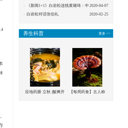
协同
《新闻1+1》白岩松连线黄璐琦：中
2020-04-07
医救治的临床效果
白岩松对话张伯礼
2020-02-25
、
4
养生科普
更多 >>
本
休
应地药膳·立秋 |酸爽开
【每周药食】古人称
胃，一口入魂！喝下
它为“仙草”，滋补强
、
这碗汤，滋阴润燥、
壮、培本固元
，
清热降火
存