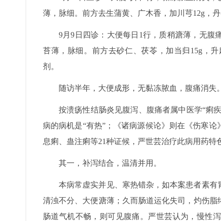
薄，脉细。前方去生蒲黄、广木香，加川芎12g，丹参
9月9日四诊：大便每日1行，质稍溏薄，无
苔薄，脉细。前方去砂仁、茯苓，加当归15g，升麻12
剂。
随访半年，大便成形，无黏冻脓血，腹痛消失
按溃疡性结肠炎见腹泻、腹痛者属中医学“痢疾
病的病机是“有热”；《诸病源候论》则在《伤寒
息痢、蛊注痢等21种证候，严世芸治疗此病用药特
其一，补泻结合，温清并用。
本病常虚实并见、寒热错杂，如本案患者素有
清浊不分、大便溏薄；久而肠道运化失司，灼伤脂
肠道气机不畅，则可见腹痛。严世芸认为，慢性泻