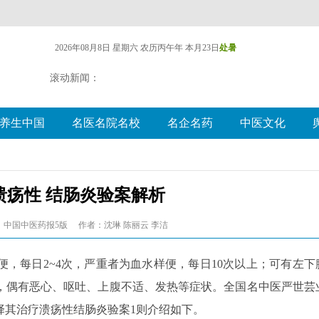
2026年08月8日 星期六
农历丙午年 本月23日
处暑
滚动新闻：
养生中国
名医名院名校
名企名药
中医文化
溃疡性 结肠炎验案解析
：中国中医药报5版
作者：沈琳 陈丽云 李洁
，每日2~4次，严重者为血水样便，每日10次以上；可有左下
，偶有恶心、呕吐、上腹不适、发热等症状。全国名中医严世芸
择其治疗溃疡性结肠炎验案1则介绍如下。