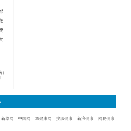
都
微
使
大
茜)
明
态
新华网
中国网
39健康网
搜狐健康
新浪健康
网易健康