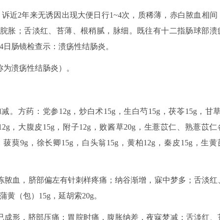
9日。诉近2年来无诱因出现大便日行1~4次，质稀薄，赤白脓血相间
脘胀；舌淡红、苔薄、根稍腻，脉细。既往有十二指肠球部溃
24日肠镜检查示：溃疡性结肠炎。
称为溃疡性结肠炎）。
方药：党参12g，炒白术15g，生白芍15g，茯苓15g，甘草
12g，大腹皮15g，附子12g，败酱草20g，生薏苡仁、熟薏苡仁
g，菝葜9g，徐长卿15g，白头翁15g，黄柏12g，秦皮15g，生黄
无黏冻脓血，脐部偏左有针刺样疼痛；纳谷渐增，寐中梦多；舌淡红
黄（包）15g，延胡索20g。
，已成形，脐部压痛；胃脘时痛，腹胀纳差，夜寐梦减；舌淡红、