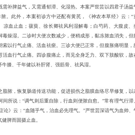
既需补脾益气，又需通郁滞、化湿热。本案严世芸以四君子汤益
脓。此外，本案初诊方中还配有黄芪，《神农本草经》云：“
、凉血止血；菝葜、徐长卿祛风利湿解毒；白芍药、大腹皮、
解毒燥湿。二诊时大便次数减少，便稍成形，黏冻脓血消失，但
胡索以行气止痛、活血祛瘀。三诊大便已正常，但腹胀痛明显，
芎活血行气止痛。四诊腹痛止，而见全身乏力、双下肢酸软，故
怀牛膝、千年健以补肝肾、强筋骨、祛风湿。
之脂脓，恢复肠道传送功能，促进损伤之脂膜血络尽早修复，以
河间所说：“调气则后重自除，行血则便脓自愈。”常有理气行滞
症论》云：“血随乎气，治血必先理气。”严世芸深谙气为血帅、
气健脾而固摄止血。