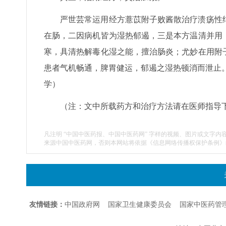
严世芸常运用经方薏苡附子败酱散治疗溃疡性
在肠，二因病机皆为湿热郁遏，三是本方温清并用
寒，具清热解毒化湿之能，擅治肠炎；尤妙在用附
患者气机畅通，脾胃健运，郁遏之湿热顿消而泄止。
学）
（注：文中所载药方和治疗方法请在医师指导
凡注明 “中国中医药报、中国中医药网” 字样的视频、图片或文字内
来源中国中医药网，否则本网站将依据《信息网络传播权保护条例》
友情链接：
中国政府网
国家卫生健康委员会
国家中医药管