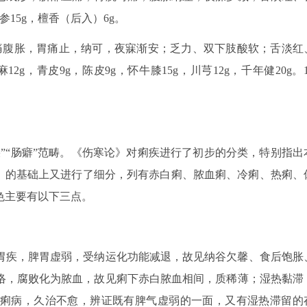
15g，檀香（后入）6g。
腹痛腹胀，胃痛止，纳可，夜寐渐安；乏力、双下肢酸软；舌淡红
g，青皮9g，陈皮9g，怀牛膝15g，川芎12g，千年健20g。1
。
”“肠癖”范畴。《伤寒论》对痢疾进行了初步的分类，特别指出
论》的基础上又进行了细分，列有赤白痢、脓血痢、冷痢、热痢、
色主要有以下三点。
胃疾，脾胃虚弱，受纳运化功能减退，故见纳谷欠馨、食后饱胀
络，腐败化为脓血，故见痢下赤白脓血相间，质稀薄；湿热黏滞
痢病，久治不愈，辨证既有脾气虚弱的一面，又有湿热滞留的