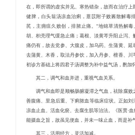
在，即所谓的虚实并见、寒热错杂，故而在治疗上
健脾，白头翁汤凉血治痢，薏苡附子败酱散解毒排
芪，主痈疽久败创，排脓止痛。”地锦草清热解毒
胡、枳壳理气缓急止痛；葛根、淡黄芩升阳止泻、
痛仍有，故去党参、大腹皮，加乌药、生蒲黄、延
去蒲黄、木香，取法丹参饮，加入丹参、檀香、川
初诊方基础上将四君子汤调整为补中益气汤，酌加
其二，调气和血并进，重视气血关系。
调气和血即是顺畅肠腑凝滞之气血，祛除腐败
善腹痛、里急后重、下痢脓血等临床症状。正如刘
凉血止血、活血化瘀、去腐生肌等治法。《医贯·血
能摄血之旨，故虽见便血，并未一味止血，而是补
其三，活用经方，灵活加减。