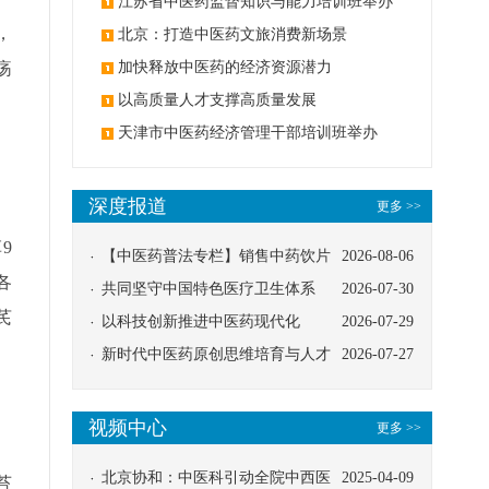
办
江苏省中医药监督知识与能力培训班举办
，
北京：打造中医药文旅消费新场景
疡
加快释放中医药的经济资源潜力
以高质量人才支撑高质量发展
天津市中医药经济管理干部培训班举办
深度报道
更多 >>
9
【中医药普法专栏】销售中药饮片
2026-08-06
各
应告知煎服方法及注意事项
共同坚守中国特色医疗卫生体系
2026-07-30
芪
以科技创新推进中医药现代化
2026-07-29
新时代中医药原创思维培育与人才
2026-07-27
发展路径探索
、
视频中心
更多 >>
北京协和：中医科引动全院中西医
2025-04-09
苔