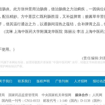
结肠炎。此方张仲景用治肠痈，借治肠痈之力治痢疾，一因病位
，配伍精妙。方中薏苡仁既利肠胜湿，又补益脾胃；败酱草辛苦
子，借其温行通达之力，以通肠间湿热之蕴结，合补脾胃之品，
（沈琳 上海中医药大学附属龙华医院 陈丽云 李洁 上海中医药
下使用。）
(责任编辑:刘
容均属于本网站专稿，如需转载图片请保留 “中国中医药网” 水印，转载文字内容请注
维护网络知识产权。
关于我们
联系我们
版权声明
广告刊例
人才招聘
报社动
理局
国家药品监督管理局
中央国家机关举报网
媒体合作：
人民网
国内统一刊号：CN11-0153 邮发代号：1-140（国内）D-1138（国外）