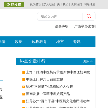
设为首页
|
加入收藏
|
关于我们
|
联系我们
|
网站地图
遗失声明
广西举办比赛探索中（
舆情
数据
远程教育
地方
专题
热点文章排行
更多 >>
上海：推动中医药传承创新和中西医协同发
展
中医上门解六日宿便难题
这杯“不限量”的乌梅饮沁人心脾
腹
湖南发展中医药康养旅居产品
业
江苏苏州“百市千县”中医药文化惠民活动举