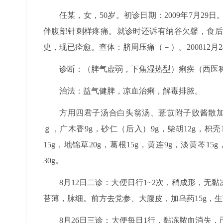
任某，女，50岁。初诊日期：2009年7月2
伴腹部针刺样疼痛。就诊时还诉有纳谷欠馨，食后
史，现已痊愈。查体：脐周压痛（－）。200812月
诊断：（脾气虚弱，下焦湿热型）痢疾（西医
治法：益气健脾，凉血治痢，解毒排脓。
方用四君子汤合白头翁汤、薏苡附子败酱散加减。
ｇ，广木香9g，砂仁（后入）9g，柴胡12g，枳壳
15g，地锦草20g，葛根15g，黄连9g，淡黄芩15
30g。
8月12日二诊：大便日行1~2次，稍成形，
苔薄，脉细。前方去党参、大腹皮，加乌药15g，生蒲
8月26日三诊：大便每日1行，黏冻脓血消失