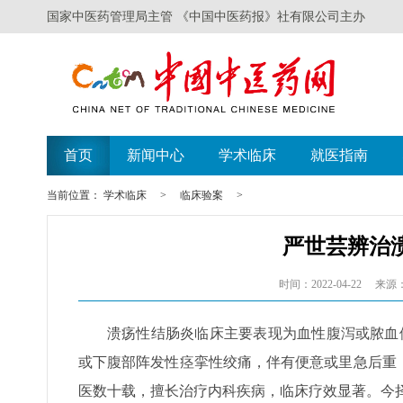
国家中医药管理局主管 《中国中医药报》社有限公司主办
首页
新闻中心
学术临床
就医指南
当前位置：
学术临床
>
临床验案
>
严世芸辨治
时间：2022-04-22
来源
溃疡性结肠炎临床主要表现为血性腹泻或脓血便
或下腹部阵发性痉挛性绞痛，伴有便意或里急后重
医数十载，擅长治疗内科疾病，临床疗效显著。今