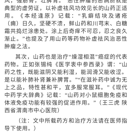
风，强筋骨，壮脾胃。”恶性肿瘤的恶病质就是
典型的虚劳证，以补虚祛风功效见长的山药正适
用。《本经逢原》记载：“乳癖结块及诸疮
（痈）日久，坚硬不溃，鲜山药和川芎末、白糖
霜共捣烂涂患处。涂上后奇痒不可忍，忍之良久
渐止。”也提及了用山药等药物补虚祛风治恶性
肿瘤之法。
其次，山药也是治疗“燥湿相混”癌症的代表
药物。正如张锡纯《医学衷中参西录》谓：“山
药之性，既能滋阴又能利湿，能润滑又能收涩。
是以能补肺补肾兼补脾胃。”“在滋补药中诚为无
上之品，特性甚和平，宜多服常服耳。”《现代
中药学大辞典》记载：“山药对小鼠细胞免疫和
体液免疫功能有较强的促进作用。”（王三虎 陕
西省渭南市中心医院）
（注：文中所载药方和治疗方法请在医师指
导下使用。）