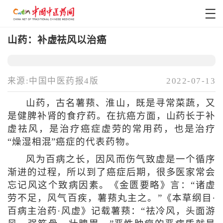
山药：补虚祛风以治癌
来源:中国中医药报4版
2022-07-13
山药，古名薯蓣、淮山，既是寻常菜蔬，又
是健脾补肾的食疗药。在抗癌方面，山药长于补
虚祛风，是治疗癌症虚劳的常用药，也是治疗
“燥湿相混”癌症的代表药物。
风为百病之长，因风而伤气致虚是一个循序
渐进的过程，所以到了癌症后期，很多医家常会
忘记风这个致病因素。《金匮要略》言：“诸虚
劳不足，风气百疾，薯蓣丸主之。”《本草纲目·
百病主治药·风虚》记载薯蓣：“祛冷风，头面游