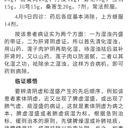
15g，川芎15g，桑寄生20g。7剂，常法煎服。
4月9日四诊：药后各症基本消除，上方继服
14剂。
按该患者病证实为两个方面：一为湿浊内盛
的带证，二为肝肾阴虚证。所以首先清化湿浊，
用山药、莲子肉护阴再助化湿，待湿浊祛后滋补
肝肾时，又以山药、莲子肉以防滋腻，二者以其
化湿之功，祛除余之湿浊，这样方合病机，即可
药到病除。
临证感悟
要辨清阴虚和湿盛产生的先后顺序，例如该
患者素体阴虚，近又出现了脾虚湿盛，或出现了
肺气虚、痰湿盛的病证，这就是素体阴虚为病之
本，脾虚湿盛或者肺虚痰湿为标。根据急则治
标、缓则治本的原则，先健脾燥湿或补肺祛痰，