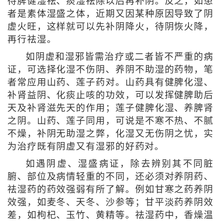
待脾健湿祛、痰湿祛除以后再补阴。反之，如患
者是素体湿盛之体，近期又因某种原因导致了阴
虚火旺，这样就可以先补阴降火，待阴恢火降，
再行祛湿。
如阴虚和湿邪皆需治疗或二者皆不严重的病
证，可选择化湿不伤阴、养阴不助湿的药物，笔
者常应用山药、莲子药对。山药具有健脾化湿、
补肾益阴、化痰止咳的功效，可以发挥健脾助后
天及补肾滋先天的作用；莲子健脾化湿、养脾肾
之阴。山药、莲子同用，可说是不寒不热、不腻
不燥，补阴无助湿之弊，化湿又无伤阴之忧，实
为治疗既有阴虚又有湿邪的好药对。
如遇阴虚、湿盛病证，除去辨别其不同脏
腑、部位及病情轻重的不同，还必须对养阴药、
祛湿药的药效强弱有所了解。例如甘寒之药养阴
效强，如麦冬、天冬、沙参等；甘平淡药养阴效
差，如枸杞、玉竹、黄精等。祛湿药中，香燥温