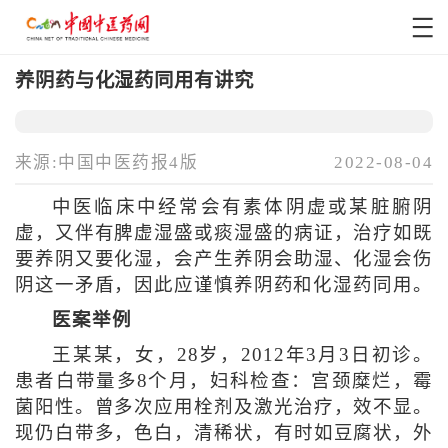
养阴药与化湿药同用有讲究
来源:中国中医药报4版
2022-08-04
中医临床中经常会有素体阴虚或某脏腑阴
虚，又伴有脾虚湿盛或痰湿盛的病证，治疗如既
要养阴又要化湿，会产生养阴会助湿、化湿会伤
阴这一矛盾，因此应谨慎养阴药和化湿药同用。
医案举例
王某某，女，28岁，2012年3月3日初诊。
患者白带量多8个月，妇科检查：宫颈糜烂，霉
菌阳性。曾多次应用栓剂及激光治疗，效不显。
现仍白带多，色白，清稀状，有时如豆腐状，外