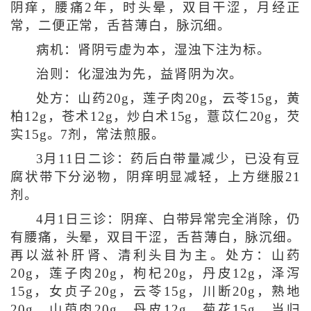
阴痒，腰痛2年，时头晕，双目干涩，月经正
常，二便正常，舌苔薄白，脉沉细。
病机：肾阴亏虚为本，湿浊下注为标。
治则：化湿浊为先，益肾阴为次。
处方：山药20g，莲子肉20g，云苓15g，黄
柏12g，苍术12g，炒白术15g，薏苡仁20g，芡
实15g。7剂，常法煎服。
3月11日二诊：药后白带量减少，已没有豆
腐状带下分泌物，阴痒明显减轻，上方继服21
剂。
4月1日三诊：阴痒、白带异常完全消除，仍
有腰痛，头晕，双目干涩，舌苔薄白，脉沉细。
再以滋补肝肾、清利头目为主。处方：山药
20g，莲子肉20g，枸杞20g，丹皮12g，泽泻
15g，女贞子20g，云苓15g，川断20g，熟地
20g，山萸肉20g，丹皮12g，菊花15g，当归