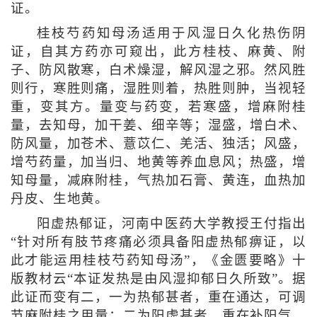
证。
桂枝芍药知母汤适用于风湿日久化热伤阴
证，自其方药亦可窥出，此方桂枝、麻黄、附
子、防风散寒，白术燥湿，解风湿之邪。然风胜
则行，寒胜则痛，湿胜则着，热胜则肿，当视轻
重，变其方。量变与药变，若寒盛，增麻附桂
量，去知母，加干姜、细辛等；湿盛，增白术、
防风量，加苍术、薏苡仁、羌活、独活；风盛，
增芍药量，加当归、地黄等养血息风；热盛，增
知母量，减麻附桂，气热加石膏、黄连，血热加
丹皮、生地黄。
阳虚热郁证，河南中医药大学教授王付指出
“针对所有肢节疼痛必须具备阳虚热郁痹证，以
此才能运用桂枝芍药知母汤”，《金匮要略》十
版教材云“本证发热是由风湿抑郁日久所致”。据
此证而变有二，一为热郁甚者，重在通达，可调
节麻附桂之用量；二为阳虚甚者，重在补阳气，