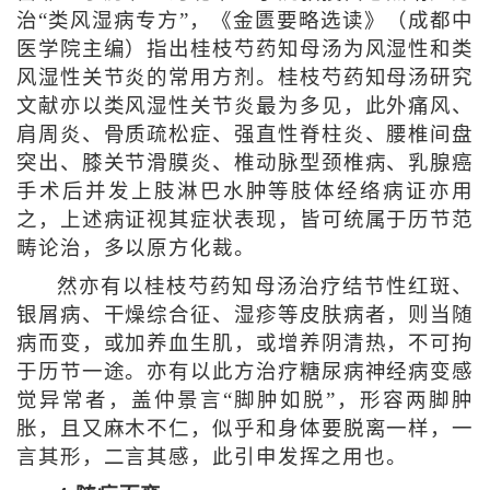
治“类风湿病专方”，《金匮要略选读》（成都中
医学院主编）指出桂枝芍药知母汤为风湿性和类
风湿性关节炎的常用方剂。桂枝芍药知母汤研究
文献亦以类风湿性关节炎最为多见，此外痛风、
肩周炎、骨质疏松症、强直性脊柱炎、腰椎间盘
突出、膝关节滑膜炎、椎动脉型颈椎病、乳腺癌
手术后并发上肢淋巴水肿等肢体经络病证亦用
之，上述病证视其症状表现，皆可统属于历节范
畴论治，多以原方化裁。
然亦有以桂枝芍药知母汤治疗结节性红斑、
银屑病、干燥综合征、湿疹等皮肤病者，则当随
病而变，或加养血生肌，或增养阴清热，不可拘
于历节一途。亦有以此方治疗糖尿病神经病变感
觉异常者，盖仲景言“脚肿如脱”，形容两脚肿
胀，且又麻木不仁，似乎和身体要脱离一样，一
言其形，二言其感，此引申发挥之用也。