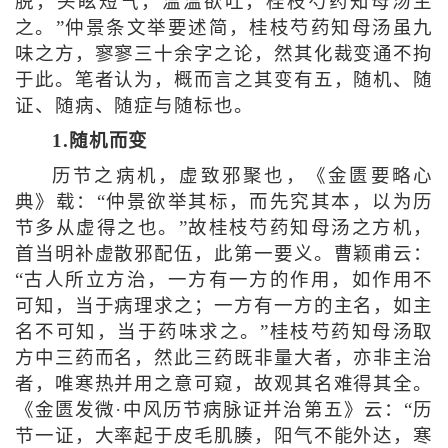
脱，头眩短气，温温欲吐，桂枝芍药知母汤主
之。”仲景条文举要述简，桂枝芍药知母汤虽九
味之方，寥寥三十余字之论，然其化裁变通不拘
于此。笔者认为，概而言之其变有五，随机、随
证、随病、随症与随标也。
1.随机而变
历节之病机，虚致邪聚也，《金匮要略心
典》载：“仲景欲举其标，而先究其本，以为历
节多从虚得之也。”故桂枝芍药知母汤之方机，
首当明补虚散邪配伍，此第一要义。曹颖甫云：
“古人所立方治，一方有一方的作用，如作用不
可知，当于病理求之；一方有一方的主名，如主
名不可知，当于药味求之。”桂枝芍药知母汤取
方中三药而名，然此三药既非量大者，亦非主治
者，唯寒热并用之意可窥，故观其名难得其全。
《金匮发微·中风历节病脉证并治第五》云：“历
节一证，大率起于皮毛肌腠，阳气不能外达，寒