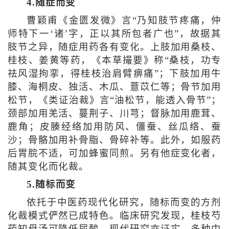
4.随症而变
曹颖甫《金匮发微》言“乃知肢节疼痛，仲
师特下一‘诸’字，正以其所包者广也”，故据其
肢节之异，随症用药各有变化。上肢加用桑枝、
桂枝、姜黄等药，《本草撮要》称“桑枝，功专
祛风湿拘挛，得桂枝治肩臂痹痛”；下肢加用牛
膝、海桐皮、独活、木瓜、薏苡仁等；骨节加用
松节，《类证治裁》言“油松节，能透入骨节”；
颈部加用羌活、蔓荆子、川芎；督脉加用鹿茸、
鹿角；皮腠经络加用防风、僵蚕、丝瓜络、蚕
沙；骨骼加用补骨脂、骨碎补等。此外，如服药
后胃脘不适，可加蜂蜜同煎。另有他症变化者，
随其变化而化裁。
5.随标而变
依托于中医药现代化研究，随标而变的方剂
化裁模式俨然已成特色。临床研究发现，桂枝芍
药知母汤可降低尿酸。现代研究亦证实，多种中