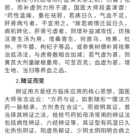
桂枝芍药知母汤疗虚实夹杂之机，然偏于祛
邪，而补虚则力所不逮，国医大师段富津谓：
“药性温燥，重在祛邪，若病日久，气血不足，
肝肾两亏者，不宜用之。”故若病情迁延日久，
病机转化，肝肾亏虚者，则增补益减攻伐，仿独
活寄生汤为用，增桑寄生、何首乌、地黄、杜
仲、怀牛膝、枸杞子等品，或参焦树德补肾祛寒
治尪汤法，与虎骨散相合加减；若气虚为甚，则
黄芪大剂量破格重用，可至百克；血虚为甚，增
生地、当归等养血之品。
2.随证而变
辨证用方是经方临床应用的核心思想，国医
大师张志远云：“方药与证，如影随形”“理法方
药一脉相承，方剂贵在合证”。而欲明其证，首
当择其辨证之法，桂枝芍药知母汤常用的辨证法
包括病性辨证、六经辨证等，其证型有风湿日久
化热伤阴证、阳虚热郁证、少阴太阴阳明合病之