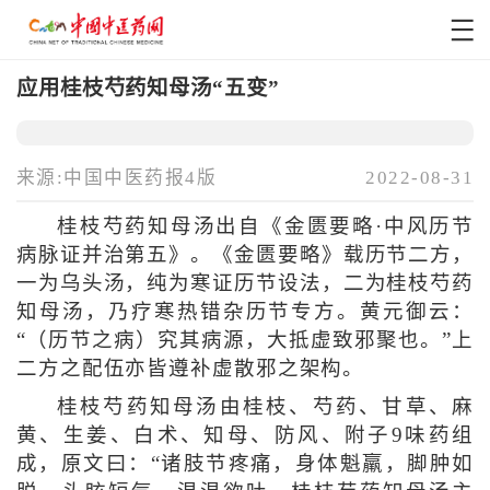
应用桂枝芍药知母汤“五变”
来源:中国中医药报4版
2022-08-31
桂枝芍药知母汤出自《金匮要略·中风历节
病脉证并治第五》。《金匮要略》载历节二方，
一为乌头汤，纯为寒证历节设法，二为桂枝芍药
知母汤，乃疗寒热错杂历节专方。黄元御云：
“（历节之病）究其病源，大抵虚致邪聚也。”上
二方之配伍亦皆遵补虚散邪之架构。
桂枝芍药知母汤由桂枝、芍药、甘草、麻
黄、生姜、白术、知母、防风、附子9味药组
成，原文曰：“诸肢节疼痛，身体魁羸，脚肿如