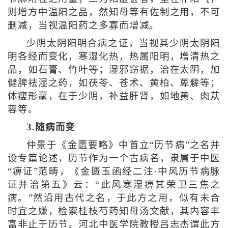
则增方中温阳之品，然知母等有佐制之用，不可
删减，当视温阳药之多寡而增减。
少阴太阴阳明合病之证，当视其少阴太阴阳
明各经而变化，寒湿化热，热属阳明，增清热之
品，如石膏、竹叶等；湿邪窃据，治在太阴，加
健脾祛湿之药，如茯苓、苍术、黄柏、萆薢等；
体瘦形羸，在于少阴，补益肝肾，如地黄、肉苁
蓉等。
3.随病而变
仲景于《金匮要略》中首立“历节病”之名并
设专篇论述，历节作为一个古病名，隶属于中医
“痹证”范畴，《金匮玉函经二注·中风历节病脉
证并治第五》云：“此风寒湿痹其荣卫三焦之
病。”然沿用古代之名，于此方之用，似有未合
时宜之嫌，检索桂枝芍药知母汤文献，其内容丰
富非止于历节。河北中医学院教授吕志杰谓此方