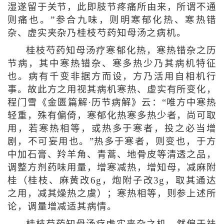
湿遂留于关节，此即肢节疼痛所由来，所谓不通
则痛也。”参合九味，则明寒郁化热、寒热错
杂、虚实夹杂乃桂枝芍药知母汤之病机。
桂枝芍药知母汤疗寒郁化热，寒热错杂之历
节病，其中寒热错杂、寒多热少乃其病机特征
也。病有千变非据方而设，方乃活用自相机行
事。故此方之用视其病机寒热、虚实有所变化，
程门雪《金匮篇解·历节病解》云：“唯方中寒热
轻重，殊有偏倚，寒郁化热寒多热少者，尚可取
用，若寒热相等，或热多于寒者，投之必当增
剧，不可妄用也。”热多于寒者，则变也，于方
中加石膏、羚羊角、青蒿、地骨皮等清透之品，
调整方剂药味用量，增寒减热，增知母，减麻附
桂（桂枝、麻黄改6g，炮附子改3g，取其通达
之用，减其燥热之虞）；寒热相等，则参上述所
论，调量增减适其病情。