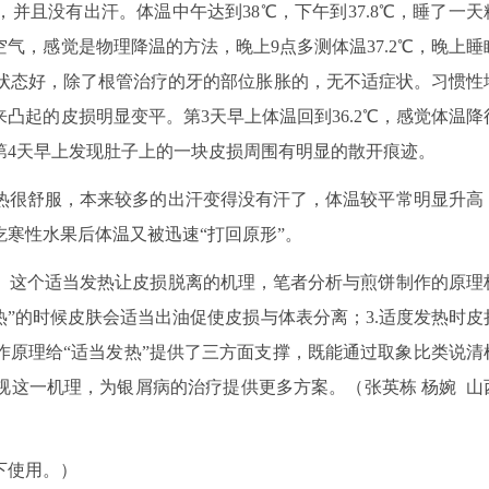
并且没有出汗。体温中午达到38℃，下午到37.8℃，睡了一天
气，感觉是物理降温的方法，晚上9点多测体温37.2℃，晚上睡
精神状态好，除了根管治疗的牙的部位胀胀的，无不适症状。习惯性
凸起的皮损明显变平。第3天早上体温回到36.2℃，感觉体温降
第4天早上发现肚子上的一块皮损周围有明显的散开痕迹。
热很舒服，本来较多的出汗变得没有汗了，体温较平常明显升高
寒性水果后体温又被迅速“打回原形”。
。这个适当发热让皮损脱离的机理，笔者分析与煎饼制作的原理
而热”的时候皮肤会适当出油促使皮损与体表分离；3.适度发热时皮
作原理给“适当发热”提供了三方面支撑，既能通过取象比类说清
视这一机理，为银屑病的治疗提供更多方案。（张英栋 杨婉 山
下使用。）