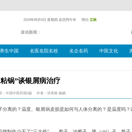
2026年08月6日 星期四
农历丙午年 明日
立秋
滚动新闻：
养生中国
名医名院名校
名企名药
中医文化
不粘锅”谈银屑病治疗
源：中国中医药报4版
作者：张英栋 杨婉
子分离的？温度。银屑病皮损是如何与人体分离的？是温度吗？
饼制作少不了“三大件”——鏊子、油擦子、篪（chí）子。鏊子