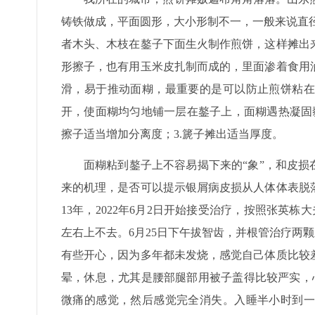
铸铁做成，平面圆形，大小形制不一，一般来说直径
者木头、木枝在鏊子下面生火制作煎饼，这样摊出
形擦子，也有用玉米皮扎制而成的，里面渗着食用
滑，易于推动面糊，最重要的是可以防止煎饼粘在
开，使面糊均匀地铺一层在鏊子上，面糊遇热凝固黏
擦子适当增加分离度；3.篪子摊出适当厚度。
面糊粘到鏊子上不容易揭下来的“象”，和皮损
来的机理，是否可以提示银屑病皮损从人体体表脱
13年，2022年6月2日开始接受治疗，按照张英栋
左右上不去。6月25日下午拔智齿，并根管治疗两颗
有些开心，因为多年都未发烧，感觉自己体质比较
晕，休息，尤其是腰部腿部用被子盖得比较严实，
微痛的感觉，然后感觉完全消失。入睡半小时到一