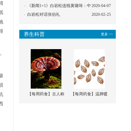
精
协同
《新闻1+1》白岩松连线黄璐琦：中
2020-04-07
眠
医救治的临床效果
白岩松对话张伯礼
2020-02-25
地
得
养生科普
更多 >>
，
极
损
机
【每周药食】古人称
【每周药食】温脾暖
它为“仙草”，滋补强
肾、固精缩尿，这味
西
壮、培本固元
南方本草的种子，药
食同源有讲究