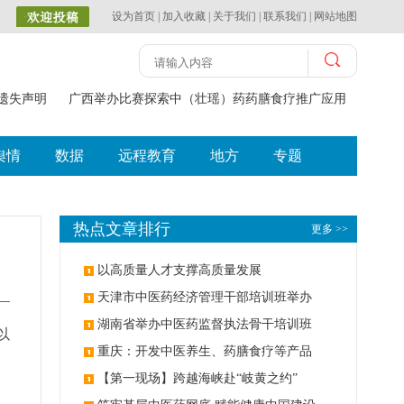
设为首页
|
加入收藏
|
关于我们
|
联系我们
|
网站地图
遗失声明
广西举办比赛探索中（壮瑶）药药膳食疗推广应用
国家卫
舆情
数据
远程教育
地方
专题
热点文章排行
更多 >>
以高质量人才支撑高质量发展
天津市中医药经济管理干部培训班举办
湖南省举办中医药监督执法骨干培训班
以
重庆：开发中医养生、药膳食疗等产品
【第一现场】跨越海峡赴“岐黄之约”
，