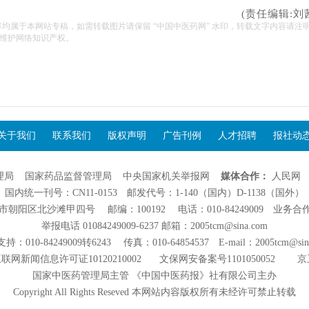
(责任编辑:刘
容均属于本网站专稿，如需转载图片请保留 “中国中医药网” 水印，转载文字内容请注
维护网络知识产权。
关于我们
联系我们
版权声明
广告刊例
人才招聘
报社动
理局
国家药品监督管理局
中央国家机关举报网
媒体合作：
人民网
国内统一刊号：CN11-0153 邮发代号：1-140（国内）D-1138（国外）
阳区北沙滩甲四号 邮编：100192 电话：010-84249009 业务合作：01
举报电话 01084249009-6237 邮箱：2005tcm@sina.com
：010-84249009转6243 传真：010-64854537 E-mail：2005tcm@sin
联网新闻信息许可证10120210002
文保网安备案号1101050052
京
国家中医药管理局主管 《中国中医药报》社有限公司主办
Copyright All Rights Reseved 本网站内容版权所有未经许可禁止转载