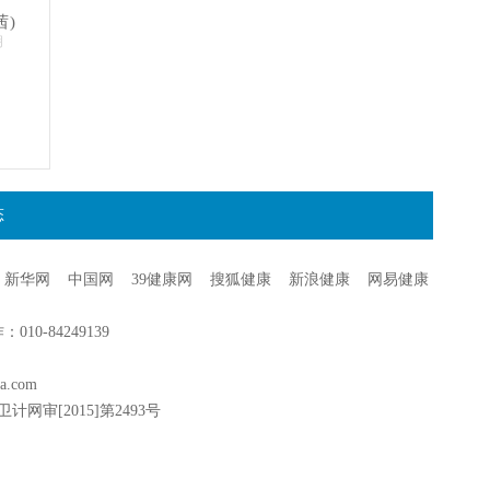
茜)
明
态
新华网
中国网
39健康网
搜狐健康
新浪健康
网易健康
0-84249139
a.com
卫计网审[2015]第2493号