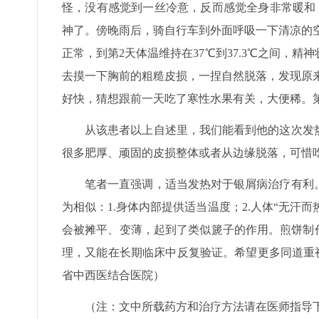
怪，没有感觉到一丝冷意，反而感觉全身非常暖和，
神了。傍晚雨后，骑自行车到外面呼吸一下清凉的空
正常，到第2天体温维持在37℃到37.3℃之间，
去摸一下胸前的粗糙皮损，一捏自然脱落，发现原来
好快，猜想跟前一天吃了寒性水果有关，大便稀。
从该患者以上自述里，我们能看到他的这次发
很多肥厚、顽固的皮损整体或者从边缘脱落，可惜吃
笔者一直强调，适当发热对于银屑病治疗有利
为相似：1.身体内部提供适当温度；2.人体“无汗
会被摊平、变薄，起到了类似篪子的作用。煎饼制
理，又能在长期临床中反复验证。希望更多同道重
省中西医结合医院）
（注：文中所载药方和治疗方法请在医师指导