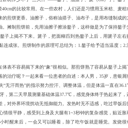
40cm的比较常用。在一些农村，人们还是习惯用玉米秸、麦秸
来的煎饼更香。油擦子，俗称油搭子、油布子，是用布缝制成的
油。摊制煎饼前，先用油擦子擦涂鏊子，这样做是为了保持鏊子
鏊子上揭不下来。篪子，把面糊舀到热鏊子上后，用篪子左右
连成张。煎饼制作的原理可总结为：1.鏊子给予适当温度；2.
在体表不容易揭下来的“象”很相似。那煎饼熟了容易从鏊子上揭
落的治疗呢？一起来看一位患者的自述：本人男，35岁，患银屑
大夫“无汗而热”的指示努力控汗、调整体温，但是体温一直在36.1
牙，第二天早晨测量基础体温37.7℃，感觉身体终于热起来了，
差，对外界环境扰动无抵御能力。发热时无不适感，吃过早饭后
心情很平静，感受到上身及大腿有1~3秒钟的复杂感觉，贴近胀
小时醒来后，一会又可以睡着，除了吃午饭就是睡觉。发烧很