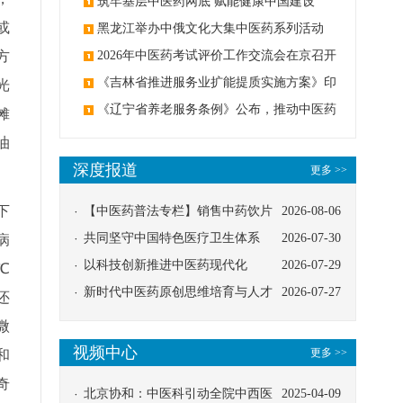
筑牢基层中医药网底 赋能健康中国建设
或
黑龙江举办中俄文化大集中医药系列活动
方
2026年中医药考试评价工作交流会在京召开
《吉林省推进服务业扩能提质实施方案》印
光
发：创建中医类国家医学中心
《辽宁省养老服务条例》公布，推动中医药
摊
与养老融合发展
油
深度报道
更多 >>
下
【中医药普法专栏】销售中药饮片
2026-08-06
应告知煎服方法及注意事项
共同坚守中国特色医疗卫生体系
2026-07-30
病
以科技创新推进中医药现代化
2026-07-29
℃
新时代中医药原创思维培育与人才
2026-07-27
还
发展路径探索
微
视频中心
更多 >>
和
奇
北京协和：中医科引动全院中西医
2025-04-09