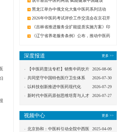
筑牢基层中医药网底 赋能健康中国建设
黑龙江举办中俄文化大集中医药系列活动
2026年中医药考试评价工作交流会在京召开
《吉林省推进服务业扩能提质实施方案》印
发：创建中医类国家医学中心
《辽宁省养老服务条例》公布，推动中医药
与养老融合发展
深度报道
更多 >>
医
【中医药普法专栏】销售中药饮片
2026-08-06
妇
应告知煎服方法及注意事项
共同坚守中国特色医疗卫生体系
2026-07-30
以科技创新推进中医药现代化
2026-07-29
新时代中医药原创思维培育与人才
2026-07-27
根
发展路径探索
视频中心
更多 >>
北京协和：中医科引动全院中西医
2025-04-09