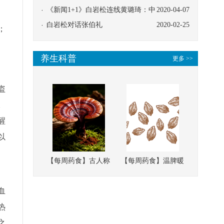
协同
《新闻1+1》白岩松连线黄璐琦：中
2020-04-07
医救治的临床效果
白岩松对话张伯礼
2020-02-25
；
养生科普
更多 >>
盗
。
醒
以
【每周药食】古人称
【每周药食】温脾暖
、
它为“仙草”，滋补强
肾、固精缩尿，这味
壮、培本固元
南方本草的种子，药
血
食同源有讲究
热
之