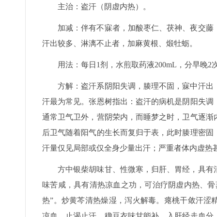
主治：盗汗（阴虚内热）。
加减：伴有不寐者，加酸枣仁、茯神、夜交藤
汗出较多、淋漓不止者，加麻黄根、煅牡蛎。
用法：每日1剂，水煎取药液200mL，分早晚2
方解：盗汗系阴阳失调，腠理不固，寐中汗出
汗最为常见。张恩树指出：盗汗的病机是阴阳失调
通常卫气卫外，营阴荣内，而睡梦之时，卫气逐渐
后卫气随着阳气的生长而复归于表，此时腠理密固
汗量仅见局部或仅全身少量出汗；严重者体内虚热
方中银柴胡味甘、性微寒，归肝、胃经，具有
味苦咸，具有清热凉血之功，可治疗阴虚内热、骨
热”。炒黄芩清热燥湿，泻火解毒。瘪桃干敛汗涩
凉血、止渴止汗。穞豆衣味甘能补，入肝经走血分