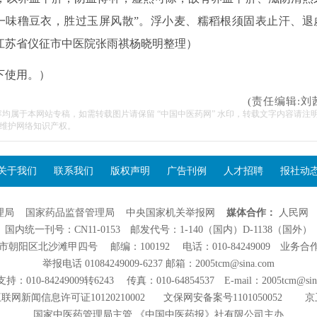
一味穞豆衣，胜过玉屏风散”。浮小麦、糯稻根须固表止汗、退
江苏省仪征市中医院张雨祺杨晓明整理）
下使用。）
(责任编辑:刘
容均属于本网站专稿，如需转载图片请保留 “中国中医药网” 水印，转载文字内容请注
维护网络知识产权。
关于我们
联系我们
版权声明
广告刊例
人才招聘
报社动
理局
国家药品监督管理局
中央国家机关举报网
媒体合作：
人民网
国内统一刊号：CN11-0153 邮发代号：1-140（国内）D-1138（国外）
阳区北沙滩甲四号 邮编：100192 电话：010-84249009 业务合作：01
举报电话 01084249009-6237 邮箱：2005tcm@sina.com
：010-84249009转6243 传真：010-64854537 E-mail：2005tcm@sin
联网新闻信息许可证10120210002
文保网安备案号1101050052
京
国家中医药管理局主管 《中国中医药报》社有限公司主办