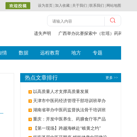
设为首页
|
加入收藏
|
关于我们
|
联系我们
|
网站地图
遗失声明
广西举办比赛探索中（壮瑶）药药膳食
舆情
数据
远程教育
地方
专题
热点文章排行
更多 >>
以高质量人才支撑高质量发展
天津市中医药经济管理干部培训班举办
湖南省举办中医药监督执法骨干培训班
重庆：开发中医养生、药膳食疗等产品
【第一现场】跨越海峡赴“岐黄之约”