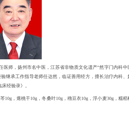
主任医师，扬州市名中医，江苏省非物质文化遗产“然字门内科中
经验继承工作指导老师任达然，临证善用经方，擅长治疗内科、
临床经验录》。
芩10g，瘪桃干10g，冬桑叶10g，穞豆衣10g，浮小麦30g，糯稻