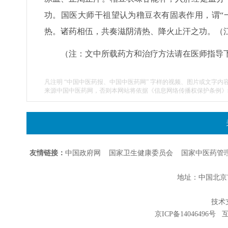
功。国医大师干祖望认为穞豆衣有固表作用，谓“
热。诸药相伍，共奏滋阴清热、降火止汗之功。
（
（注：文中所载药方和治疗方法请在医师指导
凡注明 “中国中医药报、中国中医药网” 字样的视频、图片或文字内
来源中国中医药网，否则本网站将依据《信息网络传播权保护条例》
友情链接：
中国政府网
国家卫生健康委员会
国家中医药管
地址：中国北京市朝
技术支持
京ICP备14046496号
互