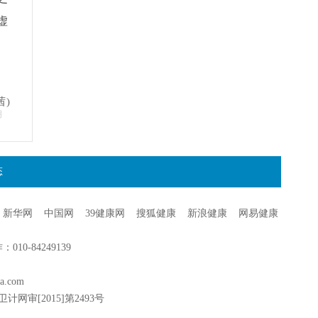
虚
茜)
明
态
新华网
中国网
39健康网
搜狐健康
新浪健康
网易健康
0-84249139
a.com
卫计网审[2015]第2493号