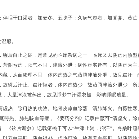
；伴咽干口渴者，加麦冬、五味子；久病气虚者，加党参、黄芪
次温服。
，醒后自止之症，是常见的临床杂病之一，临床又以阴虚内热型
，营阴亏虚，阳气不固，津液外泄；病性虚实皆有，以阴虚为主
内藏，从而腠理不固，体内虚热之气蒸腾津液外泄，故见盗汗；
，故醒后汗止。盗汗轻者，体内虚热少，故蒸腾津液外泄少，所
甚，大量津液被蒸出，故见睡梦中汗湿衣被，影响睡眠质量。
清虚热、除疳热的功效。地骨皮凉血除蒸，清肺降火。白薇性寒
蒸劳热、肺热咳血等症，《要药分剂》记载白薇可“清虚火，除
精，《饮片新参》记载瘪桃干可以“生津止渴，抑汗”。冬桑叶疏
，以养血平肝，阴血得补，虚热可除，故有养血平肝、滋阴清热