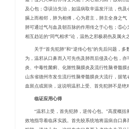
及心包；③误治失治，如温病取辛温发汗法，伤及
膈上而相邻，肺为相傅，心为君主，肺主全身之气
肺可通过气与血及朝百脉的作用传之于心包；⑤心
相互趋近的“同气相求”论，温热之邪极易伤及属火
关于“首先犯肺”和“逆传心包”的先后问题，
为，温邪从口鼻而入可先伤及肺而后侵及心包，亦
炎、中毒性菌痢、化脓性脑膜炎及流行性脑脊髓膜炎
山东省德州市发生流行性脑脊髓膜炎大流行，据笔
血斑点或斑块，这说明温邪上受、首先犯肺不是绝
临证应用心得
“温邪上受，首先犯肺，逆传心包。”高度概
效地指导着临床实践。首先较系统地将温病自口鼻