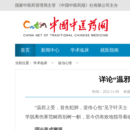
国家中医药管理局主管 《中国中医药报》社有限公司主办
首页
新闻中心
学术临床
就医指南
当前位置：
学术临床
>
诊治心悟
>
详论“温
时间：2022-11-09
来源
“温邪上受，首先犯肺，逆传心包”见于叶天
学脱离伤寒范畴而别树一帜，至今仍有效地指导着
理论形成溯源