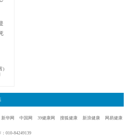
是
死
茜)
明
态
新华网
中国网
39健康网
搜狐健康
新浪健康
网易健康
0-84249139