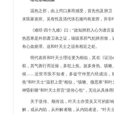
温热之邪，由上窍口鼻而感受，首先伤及肺卫
末医家袁班、吴有性及清代张石顽均有发挥，并非
《难经·四十九难》曰：“故知肺邪入心为谵言
热恶寒是外邪袭卫表之证，喘咳系邪气犯肺所致，
有心血瘀滞。这和叶天士之说有相近之处。
明代袁班和叶天士理论更为相似，其在《证治
权，其气善行而近燥，多犯上焦。故多身热、咳嗽
候……近世市医不知者，多徒守仲景六经成法，辄
焦”和叶天士“温邪上受”相似，“咳嗽、微恶寒”和叶
神昏鼾睡”和叶天士所言“逆传心包”，无论从具体
关于逆传、顺传说，叶天士亦受吴又可的影响
解，或从内陷，从外解者顺，从内陷者逆。”叶天