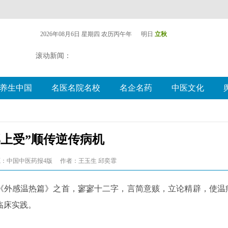
2026年08月6日 星期四
农历丙午年 明日
立秋
滚动新闻：
养生中国
名医名院名校
名企名药
中医文化
邪上受”顺传逆传病机
：中国中医药报4版
作者：王玉生 邱奕霏
士《外感温热篇》之首，寥寥十二字，言简意赅，立论精辟，使温
临床实践。