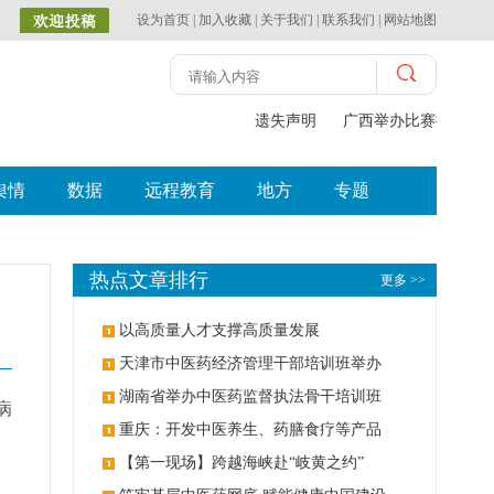
设为首页
|
加入收藏
|
关于我们
|
联系我们
|
网站地图
遗失声明
广西举办比赛探索中（
舆情
数据
远程教育
地方
专题
热点文章排行
更多 >>
以高质量人才支撑高质量发展
天津市中医药经济管理干部培训班举办
湖南省举办中医药监督执法骨干培训班
病
重庆：开发中医养生、药膳食疗等产品
【第一现场】跨越海峡赴“岐黄之约”