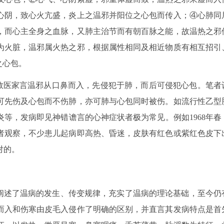
心阴，致心火亢盛，炎上之温邪并阳位之心包而传入；④心肺同
，而心主全身之血脉，又肺主治节而有朝百脉之能，故温热之邪
为火脏，温邪属火热之邪，根据属性相同及相近物质有相互招引
之心包。
多数医家言温邪从口鼻而入，先侵犯于肺，而后可侵犯心包。笔者
可先伤及心包而不伤肺，亦可肺与心包同时被伤。如流行性乙型
等，发病即见神错谵言的心神症状者极为常见。例如1968年春
者观察，不少患儿起病即高热、昏迷，皮肤有红色或紫红色皮下
对的。
括阐述了温病的发生、传变规律，充实了温病的理论基础，至今仍
而入和伤寒由皮毛入侵作了明确的区别，并直言其发病特点是首