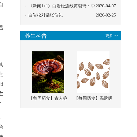
自
协同
《新闻1+1》白岩松连线黄璐琦：中
2020-04-07
医救治的临床效果
白岩松对话张伯礼
2020-02-25
温
养生科普
更多 >>
其
之
阳
主
【每周药食】古人称
【每周药食】温脾暖
”
它为“仙草”，滋补强
肾、固精缩尿，这味
壮、培本固元
南方本草的种子，药
，
食同源有讲究
急
伤