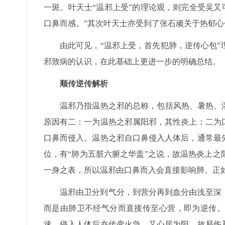
一斑。叶天士“温邪上受”的理论观，则完全受吴又
口鼻而感。”其次叶天士亦受到了张石顽关于热郁
由此可见，“温邪上受，首先犯肺，逆传心包
邪致病的认识，在此基础上更进一步的明确总结。
顺传逆传解析
温邪乃指温热之邪的总称，包括风热、暑热、
原因有二：一为温热之邪属阳邪，其性炎上；二为
口鼻而侵入。温热之邪自口鼻侵入人体后，通常最
位，有“肺为五脏六腑之华盖”之说，故温热炎上
一身之表，所以温邪由口鼻而入会直接影响肺。正如
温邪由卫分到气分，到营分再到血分由浅至深
而是由肺卫不经气分而直接传至心营，即为逆传。
速，侵入人体后亦传变火急，又心居为阳，故易伤