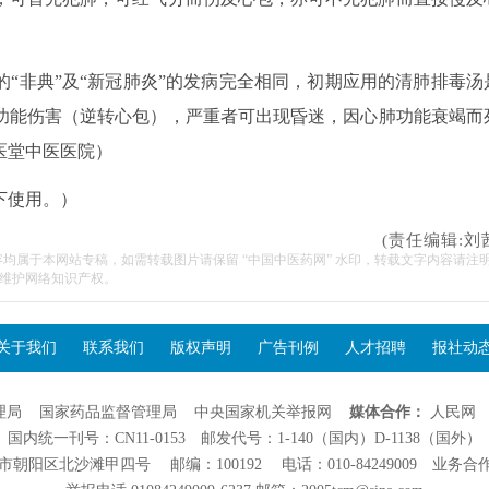
“非典”及“新冠肺炎”的发病完全相同，初期应用的清肺排毒汤
功能伤害（逆转心包），严重者可出现昏迷，因心肺功能衰竭而
医堂中医医院）
下使用。）
(责任编辑:刘
容均属于本网站专稿，如需转载图片请保留 “中国中医药网” 水印，转载文字内容请注
维护网络知识产权。
关于我们
联系我们
版权声明
广告刊例
人才招聘
报社动
理局
国家药品监督管理局
中央国家机关举报网
媒体合作：
人民网
国内统一刊号：CN11-0153 邮发代号：1-140（国内）D-1138（国外）
阳区北沙滩甲四号 邮编：100192 电话：010-84249009 业务合作：01