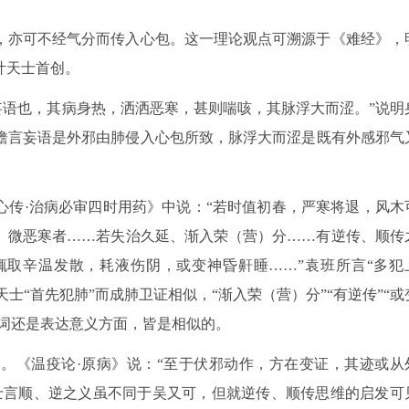
，亦可不经气分而传入心包。这一理论观点可溯源于《难经》，
叶天士首创。
妄语也，其病身热，洒洒恶寒，甚则喘咳，其脉浮大而涩。”说明
谵言妄语是外邪由肺侵入心包所致，脉浮大而涩是既有外感邪气
心传·治病必审四时用药》中说：“若时值初春，严寒将退，风木
、微恶寒者……若失治久延、渐入荣（营）分……有逆传、顺传
取辛温发散，耗液伤阴，或变神昏鼾睡……”袁班所言“多犯
天士“首先犯肺”而成肺卫证相似，“渐入荣（营）分”“有逆传”“或
用词还是表达意义方面，皆是相似的。
。《温疫论·原病》说：“至于伏邪动作，方在变证，其迹或从
士言顺、逆之义虽不同于吴又可，但就逆传、顺传思维的启发可