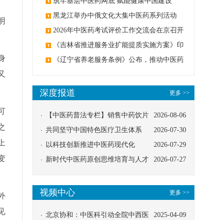
筑牢基层中医药网底 赋能健康中国建设
黑龙江举办中俄文化大集中医药系列活动
明
2026年中医药考试评价工作交流会在京召开
《吉林省推进服务业扩能提质实施方案》印
身
发：创建中医类国家医学中心
《辽宁省养老服务条例》公布，推动中医药
又
与养老融合发展
深度报道
更多 >>
可
【中医药普法专栏】销售中药饮片
2026-08-06
之
应告知煎服方法及注意事项
共同坚守中国特色医疗卫生体系
2026-07-30
上
以科技创新推进中医药现代化
2026-07-29
变
新时代中医药原创思维培育与人才
2026-07-27
发展路径探索
视频中心
更多 >>
外
见
北京协和：中医科引动全院中西医
2025-04-09