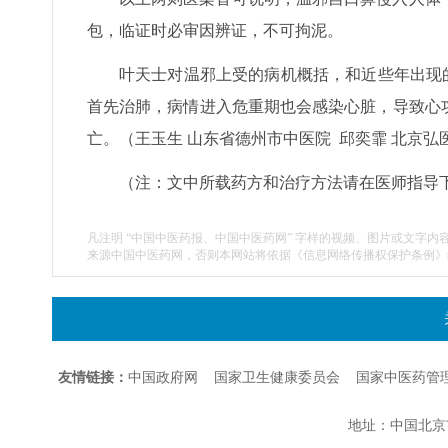
包，临证时必审因辨证，不可拘泥。
叶天士对温邪上受的病机概括，和近些年出现的
首先治肺，病情进入危重期也会感染心脏，导致心
亡。（王玉生 山东省德州市中医院 邱奕霏 北京弘
（注：文中所载药方和治疗方法请在医师指导
凡注明 “中国中医药报、中国中医药网” 字样的视频、图片或文字内
来源中国中医药网，否则本网站将依据《信息网络传播权保护条例》
友情链接：
中国政府网
国家卫生健康委员会
国家中医药管
地址：中国北京市朝