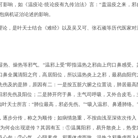
可影响，如《温疫论·统论疫有九传治法》言：“盖温疫之来，邪
心包病机证治论述的影响。
”理论，是叶天士结合《难经》以及吴又可、张石顽等历代医家对
湿热、燥热等邪气。“温邪上受”即指温热之邪由上窍口鼻感受。
口鼻全属清阳之窍，高居阳位，所以温热炎上之邪，最易由阳窍
先伤及的是肺，原因有二：一是按五脏六腑之位置说，肺居最高
之阳邪先伤及阳位；二是肺开窍于鼻，主气司呼吸，又外合皮毛，
叶天士所言：“肺位最高，邪必先伤。”“吸入温邪、鼻通肺络。
，逐步分传，称之为顺传；如病情急重，不按由浅至深依次传入
为何会出现逆传？其因有五：①温属阳邪，易升散炎上，热变
及心包；②心气、心阴素虚，邪重体虚而致，温热之邪乘虚而入