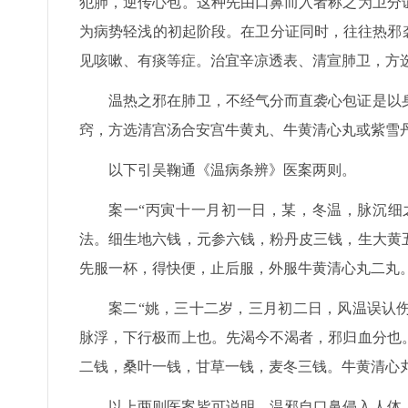
犯肺，逆传心包。这种先由口鼻而入者称之为卫分
为病势轻浅的初起阶段。在卫分证同时，往往热邪
见咳嗽、有痰等症。治宜辛凉透表、清宣肺卫，方
温热之邪在肺卫，不经气分而直袭心包证是以
窍，方选清宫汤合安宫牛黄丸、牛黄清心丸或紫雪
以下引吴鞠通《温病条辨》医案两则。
案一“丙寅十一月初一日，某，冬温，脉沉细
法。细生地六钱，元参六钱，粉丹皮三钱，生大黄
先服一杯，得快便，止后服，外服牛黄清心丸二丸。
案二“姚，三十二岁，三月初二日，风温误认
脉浮，下行极而上也。先渴今不渴者，邪归血分也
二钱，桑叶一钱，甘草一钱，麦冬三钱。牛黄清心
以上两则医案皆可说明，温邪自口鼻侵入人体