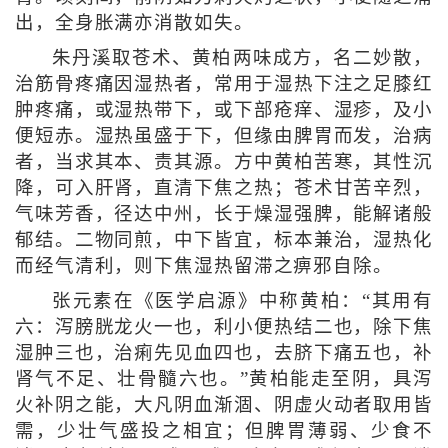
出，全身胀满亦消散如失。
朱丹溪取苍术、黄柏两味成方，名二妙散，
治筋骨疼痛因湿热者，常用于湿热下注之足膝红
肿疼痛，或湿热带下，或下部疮痒、湿疹，及小
便短赤。湿热虽盛于下，但缘由脾胃而发，治病
者，当求其本、责其源。方中黄柏苦寒，其性沉
降，可入肝肾，直清下焦之热；苍术甘苦辛烈，
气味芳香，径达中州，长于燥湿强脾，能解诸般
郁结。二物同煎，中下皆宜，标本兼治，湿热化
而经气清利，则下焦湿热留滞之痹邪自除。
张元素在《医学启源》中称黄柏：“其用有
六：泻膀胱龙火一也，利小便热结二也，除下焦
湿肿三也，治痢先见血四也，去脐下痛五也，补
肾气不足、壮骨髓六也。”黄柏能走至阴，具泻
火补阴之能，大凡阴血渐涸、阴虚火动者取用皆
需，少壮气盛投之相宜；但脾胃薄弱、少食不