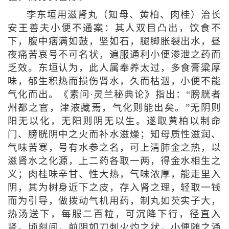
李东垣用滋肾丸（知母、黄柏、肉桂）治长
安王善夫小便不通案：其人双目凸出，饮食不
下，腹中痞满如鼓，坚如石，腿脚胀裂出水，昼
夜痛苦哀号不可名状，遍服通利小便渗泄之药而
乏效。东垣认为，此人属奉养太过，多食膏粱厚
味，郁生积热而损伤肾水，久而枯涸，小便不能
气化而出。《素问·灵兰秘典论》指出：“膀胱者
州都之官，津液藏焉，气化则能出矣。”无阴则
阳无以化，无阳则阴无以生。遂取黄柏以制命
门、膀胱阴中之火而补水滋燥；知母质性滋润、
气味苦寒，号有水参之名，可上清肺金之热，以
滋肾水之化源，上二药各取一两，得金水相生之
义；肉桂味辛甘、性大热，气味浓厚，能走里入
阴，其为树身近下之皮，存入肾之理，轻取一钱
而为引导，做拨动气机用药，制丸如芡实子大，
热汤送下，每服二百粒，可沉降下行，径直入
肾。顷刻间，前阴如刀刺火灼之状，小便随之涌