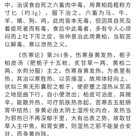
中，治误食自死之六畜肉中毒，用黄柏捣粗粉方
寸匕（约3g），服下治之。六畜为马、牛、
羊、猪、狗、鸡，此肉皆本无毒，但因其自死及
着疫死者而有毒，食后中此毒者，多有令人心烦
闷而上吐下泻之症，张仲景治此用黄柏，当取苦
以解毒、寒以泄热之义。
《伤寒论》第261条，伤寒身黄发热，栀子
柏皮汤（肥栀子十五枚、炙甘草一两、黄柏二
两，水煎分服）主之。伤寒身黄发热，为表里有
热，其治以寒胜热、以苦燥湿，故用体轻向上、
状似三焦无形囊腔之栀子，使瘀壅之湿热从至高
之地屈曲下行，自小便泄出；柏皮可治皮，其微
辛，能散外热，可疗肌肤热赤起，苦寒去五脏肠
胃中结热；身黄必由太阴土湿所化内合，发热当
为邪热已不再深郁于里，大有出表之势，故取甘
草入主中焦，和胃安脾，则湿热之邪不能复合安
驻，而身黄自除。