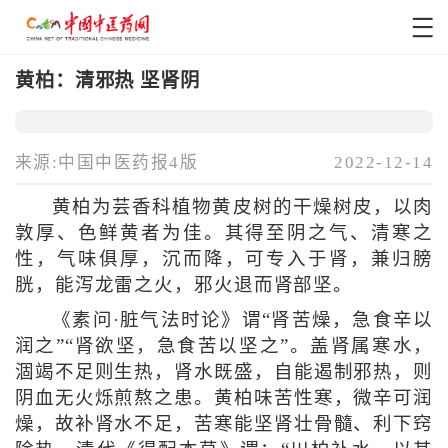
黄柏：清邪热 坚肾阴
来源:中国中医药报4版
2022-12-14
黄柏为芸香科植物黄皮树的干燥树皮，以肉
敦厚、色鲜黄者为佳。其得至阴之气、清寒之
性，气味俱厚，沉而降，可专入于肾，兼归膀
胱，能泻龙雷之火，邪火退而肾部坚。
《素问·脏气法时论》谓“肾苦燥，急食辛以
润之”“肾欲坚，急食苦以坚之”。盖肾属寒水，
涸竭不足则生热，肾水既盛，自能遏制邪热，则
阴血无火烁煎熬之患。黄柏味苦性寒，微辛可润
燥，故补肾水不足，苦寒能坚肾壮骨髓、利下窍