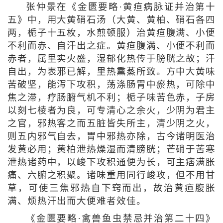
张仲景在《金匮要略·黄疸病脉证并治第十
五》中，用大黄硝石汤（大黄、黄柏、硝石各四
两，栀子十五枚，水煎顿服）治黄疸腹满、小便
不利而赤、自汗出之症。黄疸腹满、小便不利而
赤者，属里实火盛，湿郁化热传于膀胱之故；汗
自出，为表邪已解，里热熏蒸所致。方中大黄味
苦破坚，能泻下攻积，荡涤肠胃中瘀热，可除中
焦之滞，疗肠腑气机不利；栀子味苦色赤，子房
以刻七棱者为良，可专清心之余火，少阴为君主
之官，邪热客之而五脏皆失所主，清少阴之火，
则五内邪气自去，胃中邪热亦除，古今诸明医治
发黄必用；黄柏泄热燥湿而清膀胱；芒硝于苦寒
泄热诸药中，以峻下攻积通便为长，可主痞满胀
痛、六腑之积聚。诸味重用同行峻攻，但不用甘
草，可使三焦邪热自下窍而出，故治黄疸腹胀
满、烦热汗出而大便难者效佳。
《金匮要略·禽兽鱼虫禁忌并治第二十四》