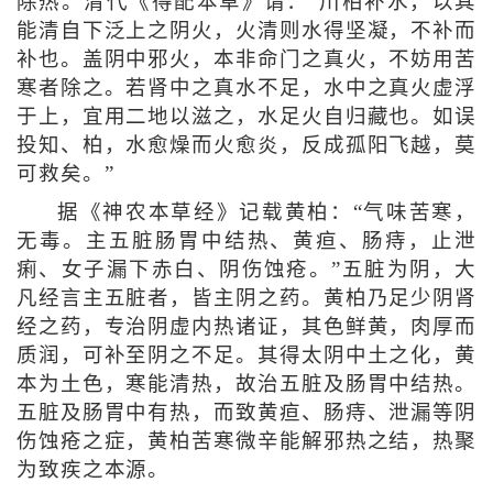
除热。清代《得配本草》谓：“川柏补水，以其
能清自下泛上之阴火，火清则水得坚凝，不补而
补也。盖阴中邪火，本非命门之真火，不妨用苦
寒者除之。若肾中之真水不足，水中之真火虚浮
于上，宜用二地以滋之，水足火自归藏也。如误
投知、柏，水愈燥而火愈炎，反成孤阳飞越，莫
可救矣。”
据《神农本草经》记载黄柏：“气味苦寒，
无毒。主五脏肠胃中结热、黄疸、肠痔，止泄
痢、女子漏下赤白、阴伤蚀疮。”五脏为阴，大
凡经言主五脏者，皆主阴之药。黄柏乃足少阴肾
经之药，专治阴虚内热诸证，其色鲜黄，肉厚而
质润，可补至阴之不足。其得太阴中土之化，黄
本为土色，寒能清热，故治五脏及肠胃中结热。
五脏及肠胃中有热，而致黄疸、肠痔、泄漏等阴
伤蚀疮之症，黄柏苦寒微辛能解邪热之结，热聚
为致疾之本源。