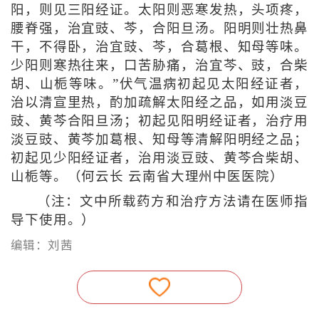
阳，则见三阳经证。太阳则恶寒发热，头项疼，
腰脊强，治宜豉、芩，合阳旦汤。阳明则壮热鼻
干，不得卧，治宜豉、芩，合葛根、知母等味。
少阳则寒热往来，口苦胁痛，治宜芩、豉，合柴
胡、山栀等味。”伏气温病初起见太阳经证者，
治以清宣里热，酌加疏解太阳经之品，如用淡豆
豉、黄芩合阳旦汤；初起见阳明经证者，治疗用
淡豆豉、黄芩加葛根、知母等清解阳明经之品；
初起见少阳经证者，治用淡豆豉、黄芩合柴胡、
山栀等。（何云长 云南省大理州中医医院）
（注：文中所载药方和治疗方法请在医师指
导下使用。）
编辑：刘茜