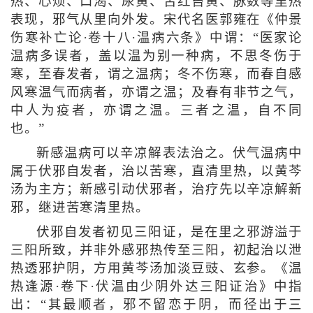
热、心烦、口渴、尿黄、舌红苔黄、脉数等里热
表现，邪气从里向外发。宋代名医郭雍在《仲景
伤寒补亡论·卷十八·温病六条》中谓：“医家论
温病多误者，盖以温为别一种病，不思冬伤于
寒，至春发者，谓之温病；冬不伤寒，而春自感
风寒温气而病者，亦谓之温；及春有非节之气，
中人为疫者，亦谓之温。三者之温，自不同
也。”
新感温病可以辛凉解表法治之。伏气温病中
属于伏邪自发者，治以苦寒，直清里热，以黄芩
汤为主方；新感引动伏邪者，治疗先以辛凉解新
邪，继进苦寒清里热。
伏邪自发者初见三阳证，是在里之邪游溢于
三阳所致，并非外感邪热传至三阳，初起治以泄
热透邪护阴，方用黄芩汤加淡豆豉、玄参。《温
热逢源·卷下·伏温由少阴外达三阳证治》中指
出：“其最顺者，邪不留恋于阴，而径出于三