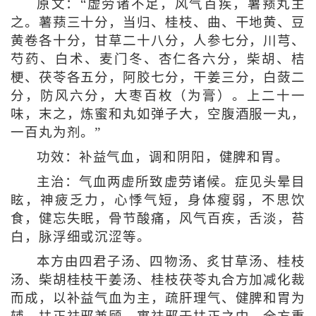
原文：“虚劳诸不足，风气百疾，薯蓣丸主
之。薯蓣三十分，当归、桂枝、曲、干地黄、豆
黄卷各十分，甘草二十八分，人参七分，川芎、
芍药、白术、麦门冬、杏仁各六分，柴胡、桔
梗、茯苓各五分，阿胶七分，干姜三分，白蔹二
分，防风六分，大枣百枚（为膏）。上二十一
味，末之，炼蜜和丸如弹子大，空腹酒服一丸，
一百丸为剂。”
功效：补益气血，调和阴阳，健脾和胃。
主治：气血两虚所致虚劳诸候。症见头晕目
眩，神疲乏力，心悸气短，身体瘦弱，不思饮
食，健忘失眠，骨节酸痛，风气百疾，舌淡，苔
白，脉浮细或沉涩等。
本方由四君子汤、四物汤、炙甘草汤、桂枝
汤、柴胡桂枝干姜汤、桂枝茯苓丸合方加减化裁
而成，以补益气血为主，疏肝理气、健脾和胃为