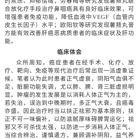
的焦虑、抑郁情绪；劳春梅等研究发现薯蓣丸联
合放化疗手段治疗鼻咽癌具有良好临床效果，可
增强患者免疫功能，降低血液中VEGF（血管内
皮生长因子）水平；欧阳钦等研究发现薯蓣丸膏
方能有效改善肝癌恶病质患者的临床症状及肝功
能。
临床体会
众所周知，癌症患者在经手术、化疗、放
疗、靶向、免疫等现代治疗后常出现一派虚象证
候。笔者认为此时患者正气虚衰，阴阳气血俱不
足，脏腑功能失调，尤以肺、脾、肾三脏虚损明
显。肿瘤的发生发展是以消耗人体正气为主的，
若失治，误治到中晚期时，多正气大衰，且癌毒
亦盛。因此治疗时当以扶正祛邪为基本原则，扶
正不可一味偏补，以防滋腻厚味碍脾胃运化；祛
邪又不可杀伐太强，以防进一步消耗人体正气。
当综合辨治，谨慎遣方，兼顾调补阴阳，益气养