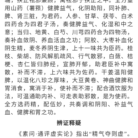
辅，扶正祛邪兼顾，寓祛邪于扶正之中。全方重
用山药（薯蓣）健脾益气，化阴助阳，同补肺、
脾、肾三脏，为君药。人参、甘草、茯苓、白术
四药合为四君子汤，奏健脾益气、化湿和中之
意；当归、地黄、白芍、川芎四药合为四物汤，
奏补血敛阴、养血活血之功；阿胶、大枣补血化
阴生精，麦冬养阴生津，上十一味共为臣药。桂
枝、柴胡、防风解肌疏风、行气散邪，白蔹、桔
梗、杏仁皆归肺经，宣肺开郁，助君臣补中寓
散，补而不滞，上六味共为佐药。干姜温阳健
脾，以温化八珍之厚味，大豆黄卷、神曲健脾和
胃消食，寓消于补，使补而不滞；配合酒饮服为
法，可温通助内补、可走表助邪散，是为使药。
全方选药精，配伍妙，共奏调和阴阳、补益气
血、健脾和胃之功。
辨证释疑
《素问·通评虚实论》指出“精气夺则虚”。