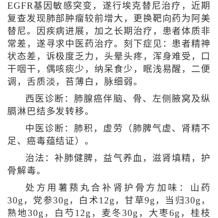
EGFR基因敏感突变，遂行埃克替尼治疗，近期
复查发现肺部肿瘤较前增大，更换靶向药为阿美
替尼。因疾病进展，加之长期治疗，患者体质非
常差，遂寻求中医药治疗。刻下症见：患者精神
状态差，诉极度乏力，头晕头疼，浑身难受，口
干咽干，偶咳痰少，纳呆食少，眠浅易醒，二便
调，舌质淡，苔薄白，脉细弱。
西医诊断：肺腺癌伴脑、骨、左侧腋窝及纵
膈淋巴结多发转移。
中医诊断：肺积，虚劳（肺脾气虚、肾精不
足、癌毒蕴结证）。
治法：补肺健脾，益气养血，滋肾填精，护
骨解毒。
处方用薯蓣丸合补肾护骨方加味：山药
30g，党参30g，白术12g，甘草9g，当归30g，
熟地30g，白芍12g，麦冬30g，大枣6g，桂枝