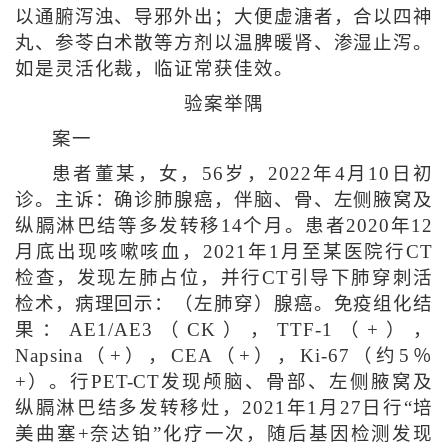
以通腑泻浊、导邪外出；大便虚溏者，合以四神
丸、参苓白术散等方剂以温脾暖肾、渗湿止泻。
如是灵活化裁，临证常获佳效。
验案举隅
案一
患者董某，女，56岁，2022年4月10日初
诊。主诉：确诊肺腺癌，伴脑、骨、左侧腋窝及
纵膈淋巴结等多发转移14个月。患者2020年12
月底出现咳嗽咳血，2021年1月至某医院行CT
检查，发现左肺占位，并行CT引导下肺穿刺活
检术，病理回示：（左肺穿）腺癌。免疫组化结
果：AE1/AE3（CK），TTF-1（+），
Napsina（+），CEA（+），Ki-67（约5％
+）。行PET-CT发现颅脑、骨部、左侧腋窝及
纵膈淋巴结多发转移灶，2021年1月27日行“培
美曲塞+奈达铂”化疗一次，随后基因检测发现