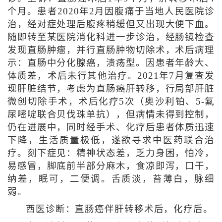
个月。患者2020年2月因腹痛于当地人民医院诊
治，经对症处理后腹疼稍缓但又出现大便下血。
随即转至某医院消化科进一步诊治，经肠镜检查
发现直肠肿瘤，并行直肠肿物切除术，术后病理
示：直肠中分化腺癌，溃疡型。因患者年龄大、
体质差，术后未行其他治疗。2021年7月复查发
现肝脏结节，考虑为直肠癌肝转移，行局部肝脏
微创切除手术，术后化疗5次（奥沙利铂、5-氟
尿嘧啶联合贝伐珠单抗），但病情未得到控制，
仍在进展中，同时经手术、化疗后患者体质迅速
下降，生活质量极低，遂欲寻求中医药联合治
疗。刻下症见：精神状态差，乏力身困，怕冷，
易感冒，脚底前半部分麻木，食凉即泻，口干，
纳差，眠可，二便调。舌质淡，苔薄白，脉细
弱。
西医诊断：直肠癌伴肝转移术后，化疗后。