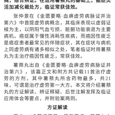
隅，综合辨证。在运用薯蓣丸的基础上，据症灵
活加减化裁处方，临证常获佳效。
张仲景在《金匮要略·血痹虚劳病脉证并治
第六》中首提虚劳病概念，其临床表现以虚弱证
候为主，以阴阳气血亏损、脏腑功能衰退为主要
病机。癌症属于慢性消耗性疾病，而癌因性疲乏
是癌症患者最常见的伴随症状，其在症状与病机
上同虚劳病有诸多相似之处，笔者临证时用薯蓣
丸为主治疗癌因性疲乏，常获佳效。
薯蓣丸出自《金匮要略·血痹虚劳病脉证并
治第六》，该篇正文和附方共记载11首治疗虚
劳的方剂，其中薯蓣丸所含药物最多，共21
味，可谓是治疗虚劳第一大方。本文将介绍薯蓣
丸的方证解读、辨证释疑、后世注解发挥及临证
应用体会等要点，并附验案两则。
方证解读