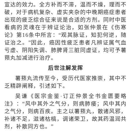
宣达的效力。全方补而不滞，温而不燥，理而不
破，对于病机复杂、虚实夹杂的中晚期癌症患者
出现的疲乏综合征来说是合适的方剂。同时中医
看病的灵魂在于辨证论治，如张仲景在《伤寒
论》第16条中所言：“观其脉证，知犯何逆，随
证治之。”因此，癌因性疲乏患者凡辨证属气血
亏虚、阴阳失调、肺脾肾三脏同虚证，均可予薯
蓣丸加减进行治疗。
后世注解发挥
薯蓣丸流传至今，受历代医家推崇，其中不
乏精辟阐释，引述如下。
吴谦《医宗金鉴·订正仲景全书金匮要略
注》：“风中其外之气分，则病肺痿；风中其内
之气分，则病百疾。主之以薯蓣丸，散诸风邪，
补诸不足，滋诸枯槁，调诸荣卫，故其药温润共
剂，补散同方也。”