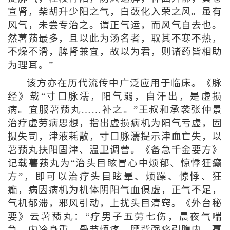
宣肾，柴胡升少阳之气，白蔹化入荣之风。虽有
风气，未尝专治之。谓正气运，而风气自去也。
然薯蓣最多，且以此为汤名者，取其不寒不热，
不燥不滑，脾肾兼宜，故以为君，则诸药皆相助
为理耳。”
该方亦在历代流传中广泛应用于临床。《脉
经》载“寸口脉濡，阳气弱，自汗出，是虚损
病。宜服薯蓣丸……补之。”王叔和承袭张仲景
治疗虚劳病思想，指出虚损病机为阳气亏虚，固
摄失司，津液耗散，寸口脉濡提示津血亡失，以
薯蓣丸扶阳固津、温卫调营。《备急千金要方》
记载薯蓣丸为“治头目眩冒心中烦郁、惊悸狂癫
方”，即可以治疗头目眩晕、烦躁、惊悸、狂
癫，病因病机为机体阴阳气血俱虚，正气不足，
气机郁滞，邪风引动，上扰头目清窍。《外台秘
要》云薯蓣丸：“疗男子五劳七伤，晨夜气喘
急，内冷身重，骨节烦疼，腰背强痛引腹内，羸