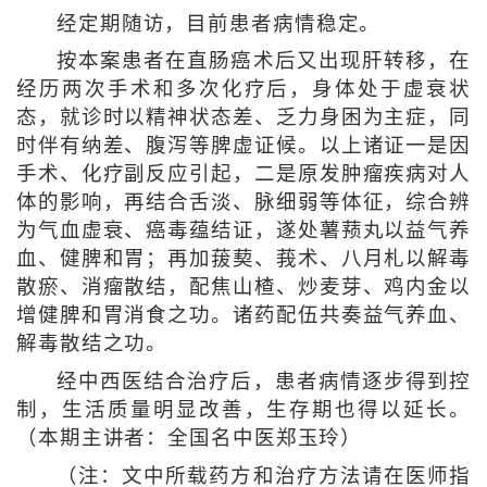
经定期随访，目前患者病情稳定。
按本案患者在直肠癌术后又出现肝转移，在
经历两次手术和多次化疗后，身体处于虚衰状
态，就诊时以精神状态差、乏力身困为主症，同
时伴有纳差、腹泻等脾虚证候。以上诸证一是因
手术、化疗副反应引起，二是原发肿瘤疾病对人
体的影响，再结合舌淡、脉细弱等体征，综合辨
为气血虚衰、癌毒蕴结证，遂处薯蓣丸以益气养
血、健脾和胃；再加菝葜、莪术、八月札以解毒
散瘀、消瘤散结，配焦山楂、炒麦芽、鸡内金以
增健脾和胃消食之功。诸药配伍共奏益气养血、
解毒散结之功。
经中西医结合治疗后，患者病情逐步得到控
制，生活质量明显改善，生存期也得以延长。
（本期主讲者：全国名中医郑玉玲）
（注：文中所载药方和治疗方法请在医师指