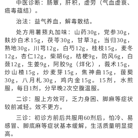
中医诊断：肠蕈，肝积，虚劳（气血虚衰、
癌毒蕴结）。
治法：益气养血，解毒散结。
处方用薯蓣丸加味：山药30g，党参30g，
麸炒白术15g，茯苓30g，甘草3g，当归30g，
熟地30g，川芎12g，白芍12g，桂枝15g，麦冬
12g，杏仁12g，柴胡6g，桔梗9g，防风6g，白
蔹12g，生姜9g，阿胶9g（烊化），莪术15g，
炒山楂15g，炒麦芽15g，焦神曲15g，菝葜
30g，八月札30g，鸡内金15g。15剂，水煎
服，每日1剂，分早晚2次空腹温服。
二诊：服上方效可，乏力身困、脚麻等症状
较前减轻。效不更方。
三诊：初诊方前后共服用60剂后，怕冷、易
感冒、脚底麻等症状基本缓解，生活质量明显提
高。