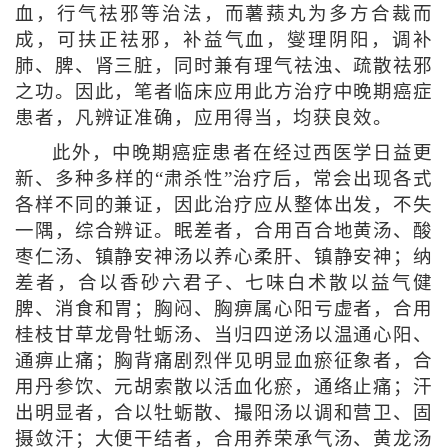
血，行气祛邪等治法，而薯蓣丸为多方合裁而
成，可扶正祛邪，补益气血，燮理阴阳，调补
肺、脾、肾三脏，同时兼有理气祛浊、疏散祛邪
之功。因此，笔者临床应用此方治疗中晚期癌症
患者，凡辨证准确，应用得当，均获良效。
此外，中晚期癌症患者在经过西医学日益更
新、多种多样的“肃杀性”治疗后，常会出现各式
各样不同的兼证，因此治疗应从整体出发，不失
一隅，综合辨证。眠差者，合用百合地黄汤、酸
枣仁汤、镇静安神汤以养心柔肝、镇静安神；纳
差者，合以香砂六君子、七味白术散以益气健
脾、消食和胃；胸闷、胸痹属心阳亏虚者，合用
桂枝甘草龙骨牡蛎汤、当归四逆汤以温通心阳、
通痹止痛；胸背痛剧烈伴见明显血瘀征象者，合
用丹参饮、元胡索散以活血化瘀，通络止痛；汗
出明显者，合以牡蛎散、撮阳汤以调和营卫、固
摄敛汗；大便干结者，合用养荣承气汤、黄龙汤