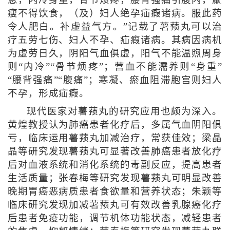
瘦不得饮食，（及）妇人绝孕疝瘕诸病。服此药
令人肥白。补虚益气方。”记载了薯蓣丸可以治
疗五劳七伤、妇人不孕、疝瘕诸病。其病因病机
为虚劳日久，阴阳气血俱虚，阳气不能温煦周身
则“内冷”“骨节烦疼”；营血不能濡养则“身重”
“腰背强痛”“腹痛”；寒凝、瘀血阻滞胞宫则妇人
不孕，形成疝瘕。
现代医家对薯蓣丸的研究应用也颇为深入。
黄煌教授认为肺癌患者化疗后，多属气血阴阳俱
亏，临床运用薯蓣丸加减治疗，常获佳效；梁晶
晶等研究发现薯蓣丸可显著改善肺癌患者放化疗
后对血液系统和消化系统的毒副反应，提高患者
生活质量；张春梅等研究发现薯蓣丸可明显改善
晚期胃癌恶病质患者食欲量和营养状态；朱颖等
临床研究发现加减薯蓣丸可有效改善乳腺癌化疗
后患者免疫功能，调节机体功能状态，减轻患者