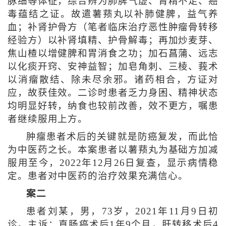
脉细等体征，综合辨为肺脾气虚、肾精不足、癌
毒蕴结之证。故遣薯蓣丸以补肺健脾，益气养
血；补肾护骨方（笔者临床治疗恶性肿瘤骨转移
经验方）以补肾填精、护骨解毒；再加炒麦芽、
焦山楂以增健脾和胃消食之功；加石菖蒲、远志
以化痰开窍、安神益智；加皂角刺、三棱、莪术
以消瘤散结、除未尽余邪。诸药相合，方证对
应，故获佳效。二诊时患者乏力身困、精神状态
均明显好转，纳食也较前改善，效不更方，嘱患
者继续服用上方。
肿瘤患者术后的关键就是防癌复发，而此恰
为中医药之长。本案患者以薯蓣丸为基础方加减
服用至今，2022年12月26日复查，显示病情稳
定。患者对中医药的治疗效果充满信心。
案二
患者刘某，男，73岁，2021年11月9日初
诊。主诉：直肠癌术后1年9个月，肝转移术后4