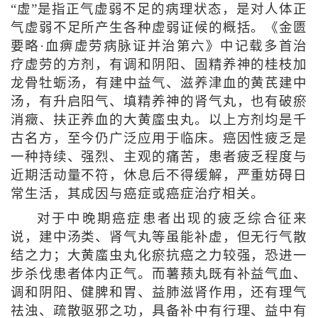
“虚”是指正气虚弱不足的病理状态，是对人体正
气虚弱不足所产生各种虚弱证候的概括。《金匮
要略·血痹虚劳病脉证并治第六》中记载多首治
疗虚劳的方剂，有调和阴阳、固精养神的桂枝加
龙骨牡蛎汤，有建中益气、滋养津血的黄芪建中
汤，有升启阳气、填精养神的肾气丸，也有破瘀
消癥、扶正养血的大黄䗪虫丸。以上方剂均是千
古名方，至今仍广泛应用于临床。癌因性疲乏是
一种持续、强烈、主观的痛苦，患者疲乏程度与
近期活动量不符，休息后不得缓解，严重妨碍日
常生活，其成因与癌症或癌症治疗相关。
对于中晚期癌症患者出现的疲乏综合征来
说，建中汤类、肾气丸等虽能补虚，但无行气散
结之力；大黄䗪虫丸化瘀抗癌之力较强，恐进一
步杀伐患者体内正气。而薯蓣丸既有补益气血、
调和阴阳、健脾和胃、益肺滋肾作用，还有理气
祛浊、疏散驱邪之功，具备补中有行理、益中有