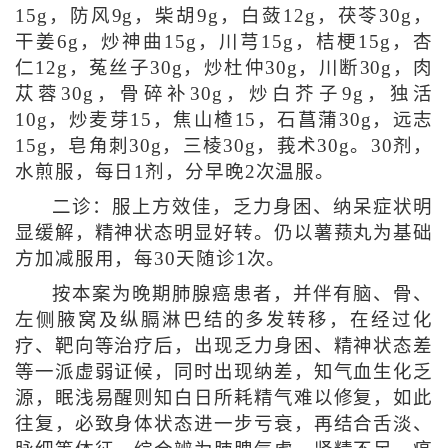
15g，防风9g，柴胡9g，白蔹12g，茯苓30g，
干姜6g，炒神曲15g，川芎15g，桔梗15g，杏
仁12g，菟丝子30g，炒杜仲30g，川断30g，肉
苁蓉30g，骨碎补30g，炒白芥子9g，独活
10g，炒麦芽15，焦山楂15，石菖蒲30g，远志
15g，皂角刺30g，三棱30g，莪术30g。30剂，
水煎服，每日1剂，分早晚2次温服。
二诊：服上方效佳，乏力身困、纳呆症状明
显缓解，精神状态明显好转。仍以薯蓣丸为基础
方加减服用，每30天随诊1次。
按本案为晚期肺腺癌患者，并伴有脑、骨、
左侧腋窝及纵膈淋巴结的多发转移，在经过化
疗、靶向等治疗后，出现乏力身困、精神状态差
等一派虚弱证候，同时出现纳差，知气血生化乏
源，眠浅易醒则知白日所耗精气难以修复，如此
往复，必致身体状态进一步亏衰，再结合舌淡、