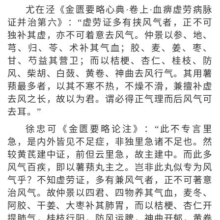
尤在泾《金匮要略心典·卷上·血痹虚劳病脉
证并治第六》：“虚劳证多有挟风气者，正不可
独补其虚，亦不可着意去风气。仲景以参、地、
芎、归、苓、术补其气血；胶、麦、姜、枣、
甘、芍益其营卫；而以桔梗、杏仁、桂枝、防
风、柴胡、白蔹、黄卷、神曲去风行气。其用薯
蓣最多者，以其不寒不热，不燥不滑，兼擅补虚
去风之长，故以为君。谓必得正气理而后风气可
去耳。”
徐忠可《金匮要略论注》：“此不专言里
急，是内外皆见不足症，非独里急诸不足也。然
较黄芪建中证，前但云里急，故主建中。而此多
风气百疾，即以薯蓣丸主之。岂非此丸似专为风
气乎？不知虚劳证，多有兼风气者，正不可著意
治风气。故仲景以四君、四物养其气血，麦冬、
阿胶、干姜、大枣补其肺胃，而以桔梗、杏仁开
提肺气，桂枝行阳，防风运脾，神曲开郁，黄卷