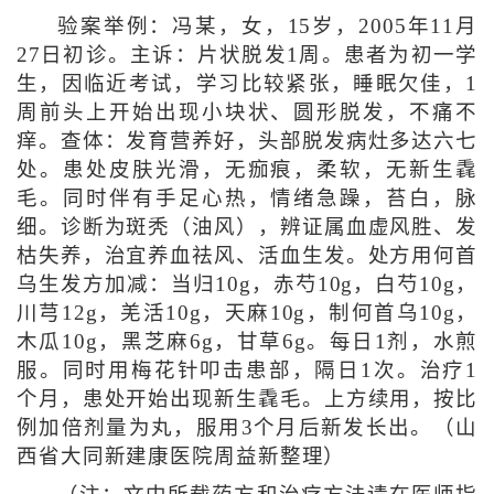
验案举例：冯某，女，15岁，2005年11月
27日初诊。主诉：片状脱发1周。患者为初一学
生，因临近考试，学习比较紧张，睡眠欠佳，1
周前头上开始出现小块状、圆形脱发，不痛不
痒。查体：发育营养好，头部脱发病灶多达六七
处。患处皮肤光滑，无痂痕，柔软，无新生毳
毛。同时伴有手足心热，情绪急躁，苔白，脉
细。诊断为斑秃（油风），辨证属血虚风胜、发
枯失养，治宜养血祛风、活血生发。处方用何首
乌生发方加减：当归10g，赤芍10g，白芍10g，
川芎12g，羌活10g，天麻10g，制何首乌10g，
木瓜10g，黑芝麻6g，甘草6g。每日1剂，水煎
服。同时用梅花针叩击患部，隔日1次。治疗1
个月，患处开始出现新生毳毛。上方续用，按比
例加倍剂量为丸，服用3个月后新发长出。
（山
西省大同新建康医院周益新整理）