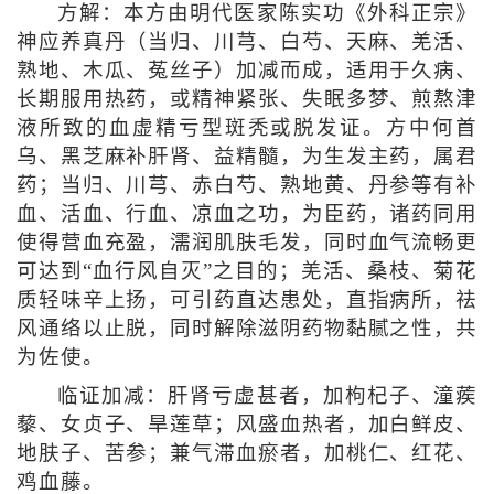
方解：本方由明代医家陈实功《外科正宗》
神应养真丹（当归、川芎、白芍、天麻、羌活、
熟地、木瓜、菟丝子）加减而成，适用于久病、
长期服用热药，或精神紧张、失眠多梦、煎熬津
液所致的血虚精亏型斑秃或脱发证。方中何首
乌、黑芝麻补肝肾、益精髓，为生发主药，属君
药；当归、川芎、赤白芍、熟地黄、丹参等有补
血、活血、行血、凉血之功，为臣药，诸药同用
使得营血充盈，濡润肌肤毛发，同时血气流畅更
可达到“血行风自灭”之目的；羌活、桑枝、菊花
质轻味辛上扬，可引药直达患处，直指病所，祛
风通络以止脱，同时解除滋阴药物黏腻之性，共
为佐使。
临证加减：肝肾亏虚甚者，加枸杞子、潼蒺
藜、女贞子、旱莲草；风盛血热者，加白鲜皮、
地肤子、苦参；兼气滞血瘀者，加桃仁、红花、
鸡血藤。