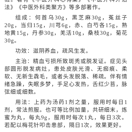
法》《中医外科类聚方》等多部著作。
组成：何首乌30g，黑芝麻30g，菟丝子
20g，当归15g，川芎6g，赤、白芍各15g，熟
地黄15g，丹参30g，羌活10g，桑枝30g，菊花
30g。
功效：滋阴养血，疏风生发。
主治：精血亏损所致斑秃或脱发证。症见头
部圆形脱发病灶，患处皮肤光滑、无痂痕、柔
软、无新生毳毛，或者头发脱落、稀疏。伴有情
绪急躁，失眠多梦，手足心发热，舌红少苔，脉
弦细或细数。
用法：上药为汤药1剂之量，服用时每日1
剂，常法煎服。也可等比例加量，共研细末，炼
蜜为丸，每丸9g，服用时每次1丸，每日3次。
若配以梅花针叩击患部，隔日1次，效果更好。