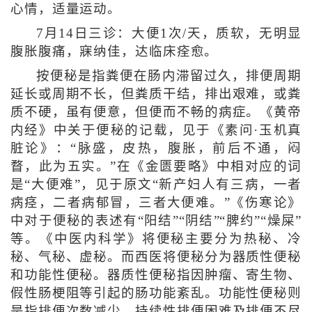
心情，适量运动。
7月14日三诊：大便1次/天，质软，无明显
腹胀腹痛，寐纳佳，达临床痊愈。
按便秘是指粪便在肠内滞留过久，排便周期
延长或周期不长，但粪质干结，排出艰难，或粪
质不硬，虽有便意，但便而不畅的病症。《黄帝
内经》中关于便秘的记载，见于《素问·玉机真
脏论》：“脉盛，皮热，腹胀，前后不通，闷
瞀，此为五实。”在《金匮要略》中相对应的词
是“大便难”，见于原文“新产妇人有三病，一者
病痉，二者病郁冒，三者大便难。”《伤寒论》
中对于便秘的表述有“阳结”“阴结”“脾约”“燥屎”
等。《中医内科学》将便秘主要分为热秘、冷
秘、气秘、虚秘。而西医将便秘分为器质性便秘
和功能性便秘。器质性便秘指因肿瘤、寄生物、
假性肠梗阻等引起的肠功能紊乱。功能性便秘则
是指排便次数减少、持续性排便困难及排便不尽