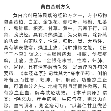
黄白合剂方义
黄白合剂是陈民藩的经验方之一，方中药物
包含黄柏、白芷、金银花、侧柏叶、地榆、瓜蒌
仁、鬼针草、枳壳、甘草。黄柏，苦寒下行，归
肾、膀胱经。具有清热燥湿，泻火解毒，除骨蒸
的功效。白芷味辛，性温，归肺、胃、大肠经，
具有解表散寒，燥湿止痛，消肿排脓之能。《日
华子本草》谓之：“主肠风痔漏，排脓，创痍疥
癣，止痛，生肌。”金银花味甘，性寒，归肺、
心、胃经。具有清热解毒功效，是治疗内外痈的
要药。《本经逢原》记载其为“疮家圣药”。侧柏
叶苦涩而性寒，归肺、肝、脾经，功能凉血止
血，可清血分之热。地榆苦酸且涩而性微寒，具
有凉血止血，解毒敛疮功效。《本草崇原》谓
其：“除恶肉，疗金疮者，生阳气盛，则恶肉自
除，血气调和，则金疮可疗。”瓜蒌仁甘且微苦