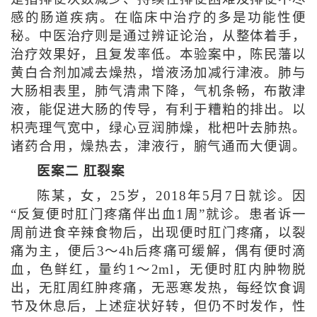
感的肠道疾病。在临床中治疗的多是功能性便
秘。中医治疗则是通过辨证论治，从整体着手，
治疗效果好，且复发率低。本验案中，陈民藩以
黄白合剂加减去燥热，增液汤加减行津液。肺与
大肠相表里，肺气清肃下降，气机条畅，布散津
液，能促进大肠的传导，有利于糟粕的排出。以
枳壳理气宽中，绿心豆润肺燥，枇杷叶去肺热。
诸药合用，燥热去，津液行，腑气通而大便调。
医案二 肛裂案
陈某，女，25岁，2018年5月7日就诊。因
“反复便时肛门疼痛伴出血1周”就诊。患者诉一
周前进食辛辣食物后，出现便时肛门疼痛，以裂
痛为主，便后3～4h后疼痛可缓解，偶有便时滴
血，色鲜红，量约1～2ml，无便时肛内肿物脱
出，无肛周红肿疼痛，无恶寒发热，每经饮食调
节及休息后，上述症状好转，但仍不时发作，性