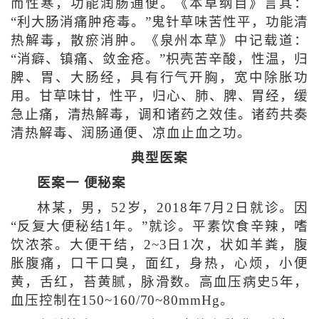
而性寒，功能润肠通便。《本草纲目》言其：
“利大肠消痛肿疮毒。”鬼针草味苦性平，功能清
热解毒，散瘀消肿。《泉州本草》中记载道：
“消癖、镇痛、敛金疮。”枳壳苦辛酸，性温，归
脾、胃、大肠经，具有行气开胸，宽中除胀功
用。甘草味甘，性平，归心、肺、脾、胃经，缓
急止痛，清热解毒，调和诸药之效佳。诸药共奏
清热解毒、润肠通便、凉血止血之功。
典型医案
医案一 便秘案
林某，男，52岁，2018年7月2日就诊。因
“反复大便秘结1年。”就诊。平素饮食辛辣，嗜
饮浓茶。大便干结，2~3日1次，状如羊粪，腹
胀腹痛，口干口臭，面红，身热，心烦，小便
黄，舌红，苔黄腻，脉滑数。高血压病史5年，
血压控制在150~160/70~80mmHg。