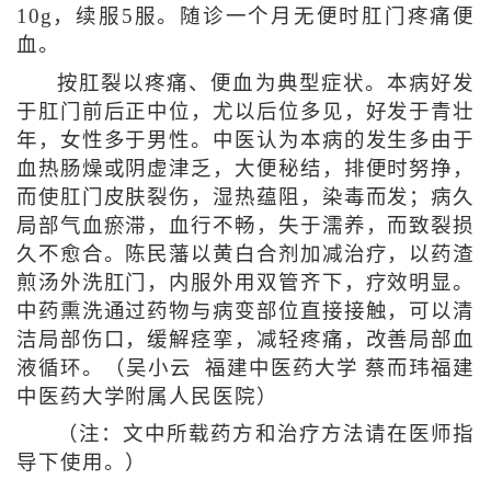
10g，续服5服。随诊一个月无便时肛门疼痛便
血。
按肛裂以疼痛、便血为典型症状。本病好发
于肛门前后正中位，尤以后位多见，好发于青壮
年，女性多于男性。中医认为本病的发生多由于
血热肠燥或阴虚津乏，大便秘结，排便时努挣，
而使肛门皮肤裂伤，湿热蕴阻，染毒而发；病久
局部气血瘀滞，血行不畅，失于濡养，而致裂损
久不愈合。陈民藩以黄白合剂加减治疗，以药渣
煎汤外洗肛门，内服外用双管齐下，疗效明显。
中药熏洗通过药物与病变部位直接接触，可以清
洁局部伤口，缓解痉挛，减轻疼痛，改善局部血
液循环。（吴小云 福建中医药大学 蔡而玮福建
中医药大学附属人民医院）
（注：文中所载药方和治疗方法请在医师指
导下使用。）