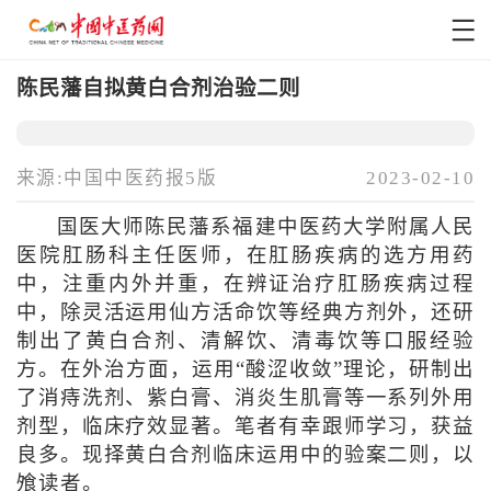
陈民藩自拟黄白合剂治验二则
来源:中国中医药报5版
2023-02-10
国医大师陈民藩系福建中医药大学附属人民
医院肛肠科主任医师，在肛肠疾病的选方用药
中，注重内外并重，在辨证治疗肛肠疾病过程
中，除灵活运用仙方活命饮等经典方剂外，还研
制出了黄白合剂、清解饮、清毒饮等口服经验
方。在外治方面，运用“酸涩收敛”理论，研制出
了消痔洗剂、紫白膏、消炎生肌膏等一系列外用
剂型，临床疗效显著。笔者有幸跟师学习，获益
良多。现择黄白合剂临床运用中的验案二则，以
飧读者。