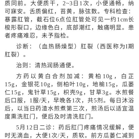
质同前。大便质干，2~3日1次，小便通畅，纳
可寐安。舌质偏红，苔黄，脉弦数。专科检查：
暴露肛管，截石位6点位肛管处可见一约1cm长
梭形裂口，边缘色白，底部潮红，触痛明显。患
者疼痛难忍，未予指检。
诊断：（血热肠燥型）肛裂（西医称为I期
肛裂）。
治则：清热润肠通便。
方药以黄白合剂加减：黄柏10g，白芷
15g，金银花10g，侧柏叶10g，地榆15g，瓜蒌
仁15g，鬼针草15g，枳壳9g，甘草3g。水煎餐
后口服，1服/天，早晚各1次，共5剂。每日沐浴
后，以当日药渣水煎煮第三次，煎汤后以适宜温
度熏洗肛门，便后及时清洗肛门。
5月12日二诊：药后肛门疼痛情况缓解，便
时无滴血，大便1次/天，质软。前方瓜蒌仁减到