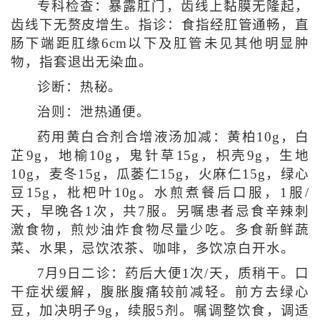
专科检查：暴露肛门，齿线上黏膜无隆起，
齿线下无赘皮增生。指诊：食指经肛管通畅，直
肠下端距肛缘6cm以下及肛管未见其他明显肿
物，指套退出无染血。
诊断：热秘。
治则：泄热通便。
药用黄白合剂合增液汤加减：黄柏10g，白
芷9g，地榆10g，鬼针草15g，枳壳9g，生地
10g，麦冬15g，瓜蒌仁15g，火麻仁15g，绿心
豆15g，枇杷叶10g。水煎煮餐后口服，1服/
天，早晚各1次，共7服。另嘱患者忌食辛辣刺
激食物，煎炒油炸食物尽量少吃。多食新鲜蔬
菜、水果，忌饮浓茶、咖啡，多饮凉白开水。
7月9日二诊：药后大便1次/天，质稍干。口
干症状缓解，腹胀腹痛较前减轻。前方去绿心
豆，加决明子9g，续服5剂。嘱调整饮食，调适