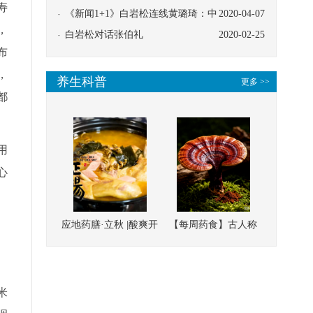
寿
协同
《新闻1+1》白岩松连线黄璐琦：中
2020-04-07
，
医救治的临床效果
白岩松对话张伯礼
2020-02-25
布
，
养生科普
更多 >>
都
用
心
、
、
应地药膳·立秋 |酸爽开
【每周药食】古人称
、
胃，一口入魂！喝下
它为“仙草”，滋补强
这碗汤，滋阴润燥、
壮、培本固元
清热降火
米