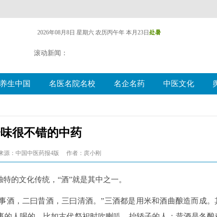
2026年08月8日 星期六
农历丙午年 本月23日
处暑
滚动新闻：
养生中国
名医名院名校
名企名药
中医文化
一味很不错的中药
来源：中国中医药报4版
作者：庹小刚
特的文化传统，“酒”就是其中之一。
曰事酒，二曰昔酒，三曰清酒。”三酒都是用米和酒曲酿造而成。
事的人喝的，比如古代祭祀时吹喇叭、抬轿子的人；昔酒是冬酿