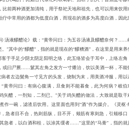
，比前两种酒更加清纯，用于祭祀天地和祖先，也可以用来饮用
床治疗中常用的酒都为低度白酒，而现在的酒多为高度白酒，因此
问·汤液醪醴论》载：“黄帝问曰：为五谷汤液及醪醴奈何？……
。”其中的“醪醴”，指的就是现在的“醪糟酒”，在这里是用来养
“邪客于手足少阴太阴足阳明之络，此五络皆会于耳中，上络左角
，或曰尸厥……鬄其左角之发方一寸燔治，饮以美酒一杯，不能
取病者左边鬓角一寸见方的头发，烧制为末，用美酒冲服，用以
谓：“黄帝问曰：有病心腹满，旦食则不能暮食，此为何病？岐伯
鸡矢醴，一剂知，二剂已。”关于鸡矢醴的做法，大致就是取干
煮作一碗，滤渣后饮用。这里面也用到“酒”作为媒介。《灵枢·
口僻，急者目不合，热则筋纵，目不开，颊筋有寒则急，引颊移口
其急者，以白酒和桂，以涂其缓者……”这里的“马膏”，指的就