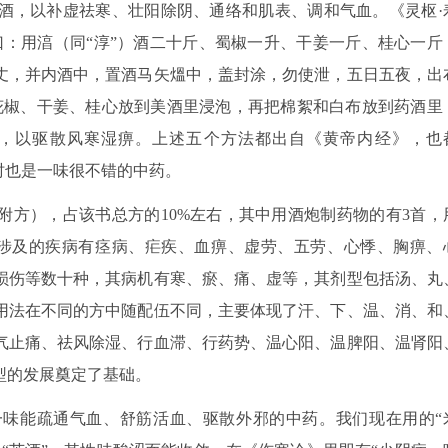
酒，以补虚祛寒、壮阳除阴、通络和肌表、调和气血。《灵枢·
曰：用湻（同“淳”）酒二十斤、蜀椒一升、干姜一斤、桂心一斤
丈，并内酒中，置酒马矢熅中，盖封涂，勿使泄，五日五夜，出
花椒、干姜、桂心放到美酒里浸泡，再把棉絮和白布放到药酒里
，以驱散风寒湿痹。上述五个方法都出自《黄帝内经》，也
时也是一味很不错的中药。
附方），占该书总方的10%左右，其中用酒炮制药物的有3首，
，涉及的疾病有痉病、疟疾、血痹、虚劳、五劳、心悸、胸痹、
损伤等数十种，其病机有寒、瘀、痛、虚等，其剂型包括汤、丸
用法在不同的方中随配伍不同，主要体现了汗、下、温、消、和
气止痛、祛风除湿、行血滞、行药势、温心阳、温脾阳、温肾阳
型的发展奠定了基础。
味能疏通气血、舒筋活血、驱散外邪的中药。我们现在用的“