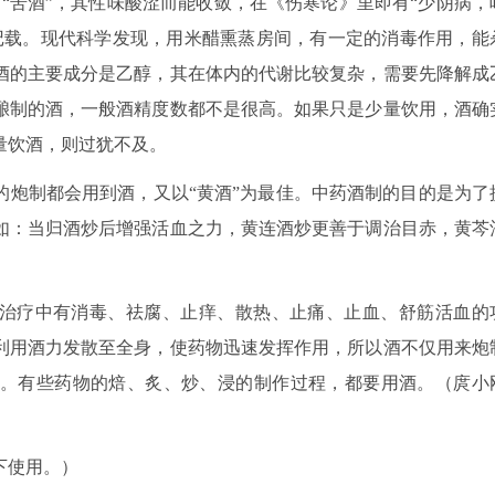
“苦酒”，其性味酸涩而能收敛，在《伤寒论》里即有“少阴病，
记载。现代科学发现，用米醋熏蒸房间，有一定的消毒作用，能
酒的主要成分是乙醇，其在体内的代谢比较复杂，需要先降解成
酿制的酒，一般酒精度数都不是很高。如果只是少量饮用，酒确
量饮酒，则过犹不及。
的炮制都会用到酒，又以“黄酒”为最佳。中药酒制的目的是为了
如：当归酒炒后增强活血之力，黄连酒炒更善于调治目赤，黄芩
科治疗中有消毒、祛腐、止痒、散热、止痛、止血、舒筋活血的
利用酒力发散至全身，使药物迅速发挥作用，所以酒不仅用来炮
。有些药物的焙、炙、炒、浸的制作过程，都要用酒。（庹小
下使用。）