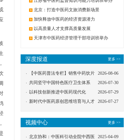
办
江苏省中医药监督知识与能力培训班举办
或
北京：打造中医药文旅消费新场景
应
加快释放中医药的经济资源潜力
以高质量人才支撑高质量发展
天津市中医药经济管理干部培训班举办
岐
生
深度报道
更多 >>
，
饮
【中医药普法专栏】销售中药饮片
2026-08-06
应告知煎服方法及注意事项
共同坚守中国特色医疗卫生体系
2026-07-30
调
以科技创新推进中医药现代化
2026-07-29
对
新时代中医药原创思维培育与人才
2026-07-27
鸡
发展路径探索
经
视频中心
更多 >>
，
是
北京协和：中医科引动全院中西医
2025-04-09