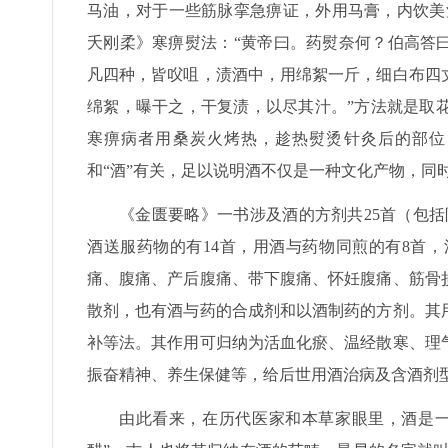
马油，对于一些筋脉挛急痹证，外用马膏，内饮美
夭刚柔》寒痹熨法：“黄帝曰。药熨奈何？伯高答
凡四种，皆㕮咀，渍酒中，用绵絮一斤，细白布四
绵絮，曝干之，干复渍，以尽其汁。”方法就是取
寒痹病者用桑炭火烤热，趁热熨烫针灸后的部位
和“酒”有关，足以说明酒不仅是一种文化产物，同
《金匮要略》一书涉及酒的方剂共25首（包括
酒送服药物的有14首，用酒与药物同煎的有8首
痛、腹痛、产后腹痛、带下腹痛、怀妊腹痛、筋骨
散剂，也有酒与药的合成剂和以酒制药的方剂。其
补等法。其作用可归纳为活血化瘀、温经散寒、理
振奋精神、养生保健等，给后世用酒治病及含酒剂
由此看来，在历代医家和本草家眼里，酒是一