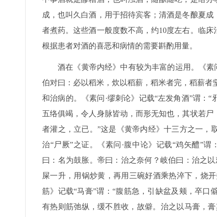
成，也叫久白酒，用于招待宾客；清酒是冬酿夏成
者煮药。这些酒一般度数不高，约10度左右。临
根据患者对酒的喜恶和病情的需要斟酌用量。
酒在《黄帝内经》中有较为丰富的运用。《素
伯对曰：必以稻米，炊以稻薪，稻米者完，稻薪者坚
和治病的。《素问·缪刺论》记载“左发角酒”谓：
五络俱竭，令人身脉皆动，而形无知也，其状若尸
者灌之，立已。”这是《黄帝内经》十三方之一，
治“尸厥”之证。《素问·腹中论》记载“鸡矢醴”
曰：名为鼓胀。帝曰：治之奈何？岐伯曰：治之以
屎一升，用锅炒黄，再用三碗好酒乘热淬下，烧开
筋》记载“马膏”谓：“腹筋急，引缺盆及颊，卒
有热则筋弛纵，缓不胜收，故僻。治之以马膏，膏