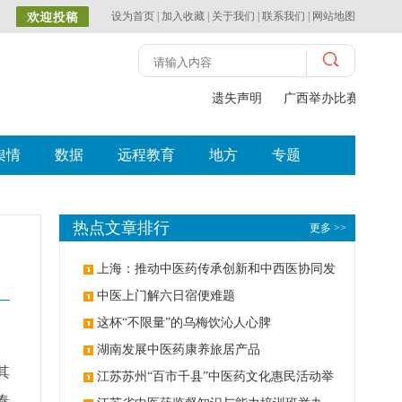
设为首页
|
加入收藏
|
关于我们
|
联系我们
|
网站地图
遗失声明
广西举办比赛探索中
舆情
数据
远程教育
地方
专题
热点文章排行
更多 >>
上海：推动中医药传承创新和中西医协同发
展
中医上门解六日宿便难题
这杯“不限量”的乌梅饮沁人心脾
湖南发展中医药康养旅居产品
其
江苏苏州“百市千县”中医药文化惠民活动举
春