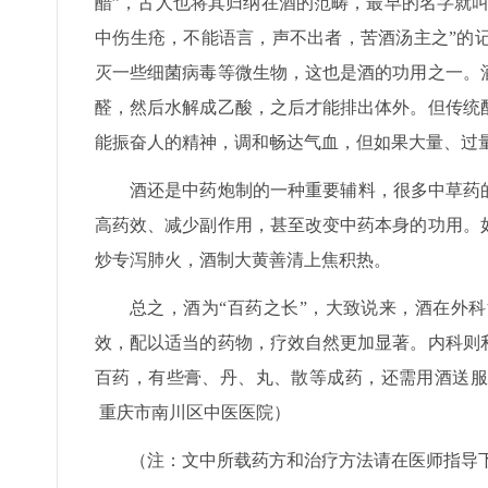
醋”，古人也将其归纳在酒的范畴，最早的名字就叫
中伤生疮，不能语言，声不出者，苦酒汤主之”的
灭一些细菌病毒等微生物，这也是酒的功用之一。
醛，然后水解成乙酸，之后才能排出体外。但传统
能振奋人的精神，调和畅达气血，但如果大量、过
酒还是中药炮制的一种重要辅料，很多中草药
高药效、减少副作用，甚至改变中药本身的功用。
炒专泻肺火，酒制大黄善清上焦积热。
总之，酒为“百药之长”，大致说来，酒在外
效，配以适当的药物，疗效自然更加显著。内科则
百药，有些膏、丹、丸、散等成药，还需用酒送服
重庆市南川区中医医院）
（注：文中所载药方和治疗方法请在医师指导