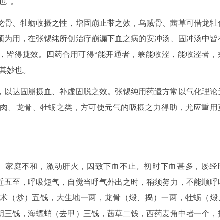
也”。
龙骨、牡蛎收摄之性，增固崩止带之效，乌贼骨、茜草可借龙牡
须为用，在张锡纯所创治疗崩漏下血之病的安冲汤、固冲汤中皆
，皆得捷效。四药合用可得“能开通者，兼能收涩，能收涩者，
其妙也。
，以达固崩摄血、补虚固脱之效。张锡纯用药遣方常以气化理论
肉、龙骨、牡蛎之类，方可使元气的吸摄之力得助，尤应重用
。家庭不和，激动肝火，因致下血不止。初时下血甚多，屡经
近五至，呼吸短气，自觉当呼气外出之时，稍须努力，不能顺呼
术（炒）五钱，大生地一两，龙骨（煅、捣）一两，牡蛎（煅
胡三钱，海螵蛸（去甲）三钱，茜草二钱，西药麦角中者一个，