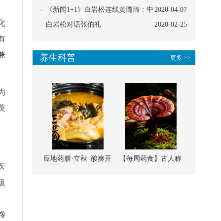
协同
《新闻1+1》白岩松连线黄璐琦：中
2020-04-07
化
医救治的临床效果
白岩松对话张伯礼
2020-02-25
有
兼
养生科普
更多 >>
为
萸
应地药膳·立秋 |酸爽开
【每周药食】古人称
医
胃，一口入魂！喝下
它为“仙草”，滋补强
吸
这碗汤，滋阴润燥、
壮、培本固元
、
清热降火
搀