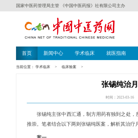
国家中医药管理局主管 《中国中医药报》社有限公司主办
遗失声明
广西举办比赛
首页
新闻中心
学术临床
就医指南
当前位置：
学术临床
>
临床验案
>
张锡纯治
时间：2023-03-16
张锡纯主张中西汇通，制方用药有独到之处，
推崇。笔者结合以下两则张锡纯医案，解析其治疗
案一