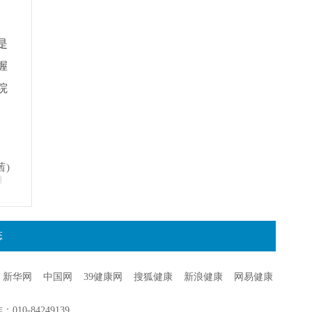
是
握
院
茜)
明
态
新华网
中国网
39健康网
搜狐健康
新浪健康
网易健康
0-84249139