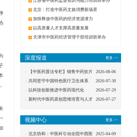
办
江苏省中医药监督知识与能力培训班举办
北京：打造中医药文旅消费新场景
净
加快释放中医药的经济资源潜力
热
以高质量人才支撑高质量发展
天津市中医药经济管理干部培训班举办
、
为
深度报道
更多 >>
子
【中医药普法专栏】销售中药饮片
2026-08-06
本
应告知煎服方法及注意事项
共同坚守中国特色医疗卫生体系
2026-07-30
，
以科技创新推进中医药现代化
2026-07-29
新时代中医药原创思维培育与人才
2026-07-27
未
发展路径探索
一
视频中心
更多 >>
加
北京协和：中医科引动全院中西医
2025-04-09