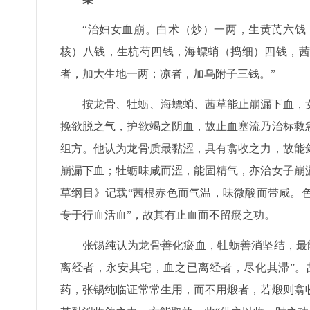
“治妇女血崩。白术（炒）一两，生黄芪六钱
核）八钱，生杭芍四钱，海螵蛸（捣细）四钱，茜
者，加大生地一两；凉者，加乌附子三钱。”
按龙骨、牡蛎、海螵蛸、茜草能止崩漏下血，
挽欲脱之气，护欲竭之阴血，故止血塞流乃治标救
组方。他认为龙骨质最黏涩，具有翕收之力，故能
崩漏下血；牡蛎味咸而涩，能固精气，亦治女子崩
草纲目》记载“茜根赤色而气温，味微酸而带咸。
专于行血活血”，故其有止血而不留瘀之功。
张锡纯认为龙骨善化瘀血，牡蛎善消坚结，最
离经者，永安其宅，血之已离经者，尽化其滞”。
药，张锡纯临证常常生用，而不用煅者，若煅则翕