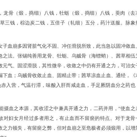
，龙骨（煅，捣细）八钱，牡蛎（煅，捣细）八钱，萸肉（去
草三钱，棕边炭二钱，五倍子（轧细）五分，药汁送服。脉象
女子血崩多因肾脏气化不固、冲任滑脱所致，此当急以固冲敛血
急之法。张锡纯善用龙骨、牡蛎、乌贼骨（海螵蛸）、茜草相伍
敛元气、固涩滑脱，其性微辛，收敛之中仍有开通之力，可治女
漏下血；乌贼骨收敛止血、固精止带；茜草凉血止血、通经，《
色赤入营，气温行滞，味酸入肝而咸走血，手足厥阴血分之药也
能摄血之本源，其收涩之中兼具开通之力，二药并用，“使血之
故对妇女月经过多者用之，有止血而不留瘀的特点。对于龙骨
收之力顿失，有留瘀之弊，但对血崩之至危极者必须煅用，以增