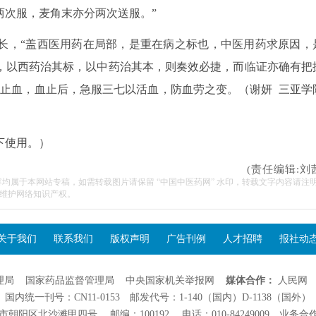
两次服，麦角末亦分两次送服。”
长，“盖西医用药在局部，是重在病之标也，中医用药求原因，
，以西药治其标，以中药治其本，则奏效必捷，而临证亦确有把
药止血，血止后，急服三七以活血，防血劳之变。（谢妍 三亚学
下使用。）
(责任编辑:刘
容均属于本网站专稿，如需转载图片请保留 “中国中医药网” 水印，转载文字内容请注
维护网络知识产权。
关于我们
联系我们
版权声明
广告刊例
人才招聘
报社动
理局
国家药品监督管理局
中央国家机关举报网
媒体合作：
人民网
国内统一刊号：CN11-0153 邮发代号：1-140（国内）D-1138（国外）
阳区北沙滩甲四号 邮编：100192 电话：010-84249009 业务合作：01