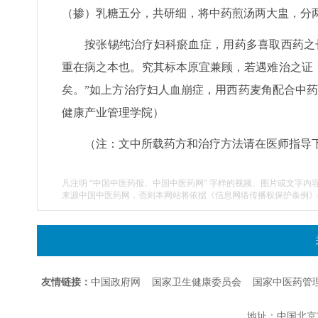
（掺）乳糖五分，共研细，将中药煎汤两大盅，分
按张锡纯治疗妇科瘀血症，用药多喜取西药之
重在病之本也。究其标本原宜兼顾，若遇难治之证
矣。”如上方治疗妇人血崩症，用西药麦角配合中
健康产业管理学院）
（注：文中所载药方和治疗方法请在医师指导
凡注明 “中国中医药报、中国中医药网” 字样的视频、图片或文字内
来源中国中医药网，否则本网站将依据《信息网络传播权保护条例》
友情链接：
中国政府网
国家卫生健康委员会
国家中医药管
地址：中国北京市朝