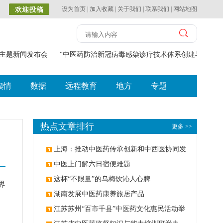
设为首页
|
加入收藏
|
关于我们
|
联系我们
|
网站地图
"主题新闻发布会
“中医药防治新冠病毒感染诊疗技术体系创建与应用”获
舆情
数据
远程教育
地方
专题
热点文章排行
更多 >>
上海：推动中医药传承创新和中西医协同发
展
中医上门解六日宿便难题
这杯“不限量”的乌梅饮沁人心脾
界
湖南发展中医药康养旅居产品
江苏苏州“百市千县”中医药文化惠民活动举