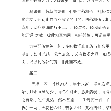
其黏涩收敛之力，方能取效，此“借之以收一时之功
乌贼骨、茜草与龙骨、牡蛎二药相伍，则其借
瘀之功，达到止血而不留瘀的目的。四药相伍，相
应用，治疗崩漏血行不止、月经过多、经期延长者
能开通”之效，彼此相互为用，相得益彰，可谓曲尽
方中配伍黄芪一药，多味收涩止血药与其合用
基础，如其总结：元气衰惫，必有收涩之品，如萸
肉，辅以其他补气药，非此而不效。
案二
“天津二区，徐姓妇人，年十八岁，得血崩证
治，月余血虽见少，而终不能止。脉象濡弱，而搏
之自然，过午潮热，然不甚剧……生箭芪一两，白
捣）一两，天花粉六钱，苦参四钱，黄柏四钱，柴