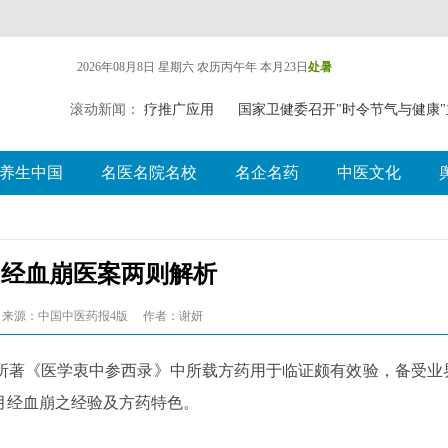
2026年08月8日 星期六
农历丙午年 本月23日
处暑
探索中（壮瑶）药药膳食疗推广应用
滚动新闻：
国家卫健委召开"时令节气与健康
养生中国
名医名院名校
名企名药
中医文化
月经血崩医案两则解析
来源：中国中医药报4版
作者：谢妍
所著《医学衷中参西录》中所载方药用于临证颇有效验，备受业
月经血崩之经验及方药特色。