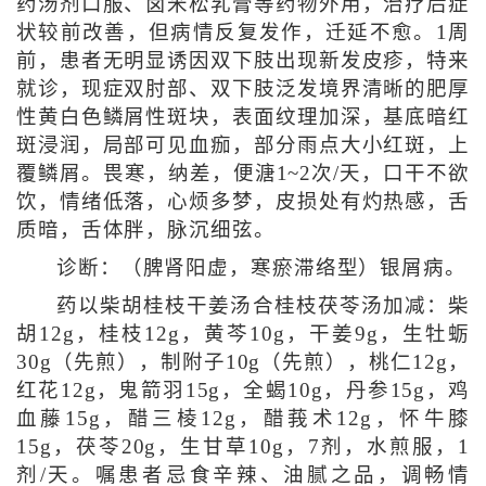
药汤剂口服、卤米松乳膏等药物外用，治疗后症
状较前改善，但病情反复发作，迁延不愈。1周
前，患者无明显诱因双下肢出现新发皮疹，特来
就诊，现症双肘部、双下肢泛发境界清晰的肥厚
性黄白色鳞屑性斑块，表面纹理加深，基底暗红
斑浸润，局部可见血痂，部分雨点大小红斑，上
覆鳞屑。畏寒，纳差，便溏1~2次/天，口干不欲
饮，情绪低落，心烦多梦，皮损处有灼热感，舌
质暗，舌体胖，脉沉细弦。
诊断：（脾肾阳虚，寒瘀滞络型）银屑病。
药以柴胡桂枝干姜汤合桂枝茯苓汤加减：柴
胡12g，桂枝12g，黄芩10g，干姜9g，生牡蛎
30g（先煎），制附子10g（先煎），桃仁12g，
红花12g，鬼箭羽15g，全蝎10g，丹参15g，鸡
血藤15g，醋三棱12g，醋莪术12g，怀牛膝
15g，茯苓20g，生甘草10g，7剂，水煎服，1
剂/天。嘱患者忌食辛辣、油腻之品，调畅情