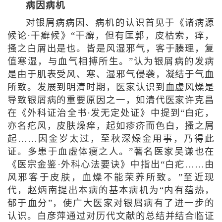
病因病机
对银屑病病因、病机的认识首见于《诸病源
候论·干癣候》“干癣，但有匡郭，皮枯索，痒，
搔之白屑出是也。皆是风湿邪气，客于腠理，复
值寒湿，与血气相搏所生。”认为银屑病的发病
是由于肌表受风、寒、湿邪气侵袭，凝结于气血
所致。发展到明清时期，医家认识到血虚风燥是
导致银屑病的重要原因之一，如清代医家许克昌
在《外科证治全书·发无定处证》中提到“白疕，
亦名疕风，皮肤燥痒，起如疹疥而色白，搔之屑
起……因金岁太过，至秋深燥金用事，乃得此
证。多患于血虚体瘦之人。”著名医家吴谦也在
《医宗金鉴·外科心法要诀》中指出“白疕……由
风邪客于皮肤，血燥不能荣养所致。”至近现
代，赵炳南提出本病的基本病机为“内有蕴热，
郁于血分”，使广大医家对银屑病有了进一步的
认识。白彦萍通过对历代文献的总结并结合临证