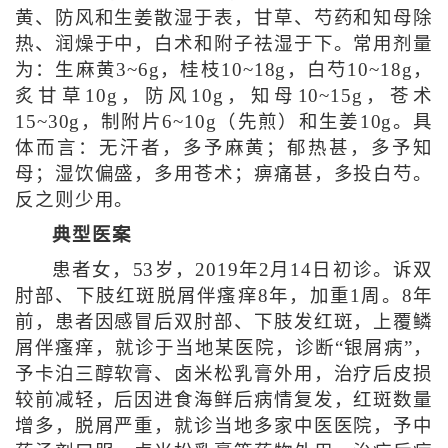
黄、防风和生姜散湿于表，甘草、芍药和知母除
热、润燥于中，白术和附子祛湿于下。常用剂量
为：生麻黄3~6g，桂枝10~18g，白芍10~18g，
炙甘草10g，防风10g，知母10~15g，苍术
15~30g，制附片6~10g（先煎）和生姜10g。具
体而言：无汗者，多予麻黄；郁热甚，多予知
母；湿饮偏盛，多用苍术；痹痛甚，多投白芍。
反之则少用。
典型医案
患者女，53岁，2019年2月14日初诊。诉双
肘部、下肢红斑脱屑伴瘙痒8年，加重1周。8年
前，患者因感冒后双肘部、下肢发红斑，上覆鳞
屑伴瘙痒，就诊于当地某医院，诊断“银屑病”，
予卡泊三醇软膏、卤米松乳膏外用，治疗后皮损
较前减轻，后因进食海鲜后病情复发，红斑数量
增多，脱屑严重，就诊当地多家中医医院，予中