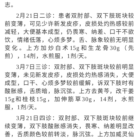
志。
2月21日二诊：患者双肘部、双下肢斑块较
前变薄，可见少许新发皮疹，皮损处灼热感较前
减轻，大便基本成型，仍畏寒、纳差、口干不欲
饮，情绪低落，心烦多梦。舌、脉象较前无明显
变化。上方加炒白术15g和生龙骨30g（先
煎），14剂，水煎服，1剂/天。
3月7日三诊：双肘部、双下肢斑块较前明显
变薄，未见新发皮疹，皮损处灼热感消失，大便
成型，口干、心烦多梦较前缓解，诉双下肢时有
酸胀感，舌质暗，脉沉弦。上方去黄芩，改干姜
15g和桂枝15g，加伸筋草30g，14剂，水煎
服，1剂/天。
3月21日四诊：双肘部、双下肢斑块较前继
续变薄，双下肢酸胀感消失，畏寒、纳差明显改
善，舌质颜色较前转淡，脉沉弦。上方加威灵仙