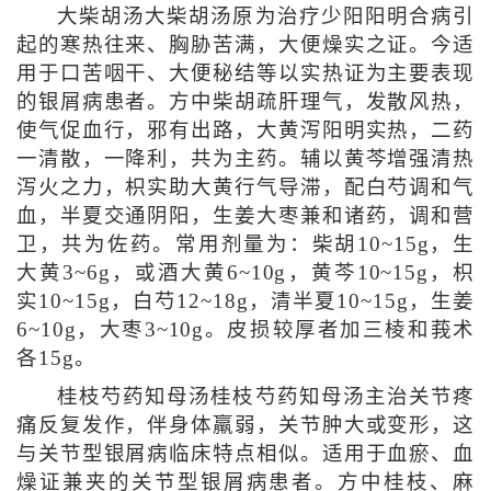
大柴胡汤大柴胡汤原为治疗少阳阳明合病引
起的寒热往来、胸胁苦满，大便燥实之证。今适
用于口苦咽干、大便秘结等以实热证为主要表现
的银屑病患者。方中柴胡疏肝理气，发散风热，
使气促血行，邪有出路，大黄泻阳明实热，二药
一清散，一降利，共为主药。辅以黄芩增强清热
泻火之力，枳实助大黄行气导滞，配白芍调和气
血，半夏交通阴阳，生姜大枣兼和诸药，调和营
卫，共为佐药。常用剂量为：柴胡10~15g，生
大黄3~6g，或酒大黄6~10g，黄芩10~15g，枳
实10~15g，白芍12~18g，清半夏10~15g，生姜
6~10g，大枣3~10g。皮损较厚者加三棱和莪术
各15g。
桂枝芍药知母汤桂枝芍药知母汤主治关节疼
痛反复发作，伴身体羸弱，关节肿大或变形，这
与关节型银屑病临床特点相似。适用于血瘀、血
燥证兼夹的关节型银屑病患者。方中桂枝、麻