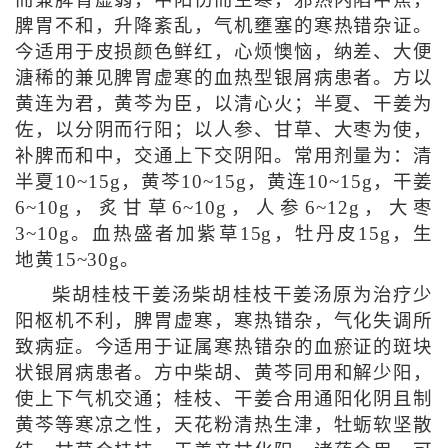
而兼脾胃虚弱，中阳伤而生寒，邪热内陷中焦，
脾胃不和，升降紊乱，气机壅塞的寒热错杂证。
今适用于皮损颜色鲜红，心烦懊恼，纳差、大便
溏稀的兼见脾胃虚寒的血热型银屑病患者。方以
黄连为君，黄芩为臣，以清心火；半夏、干姜为
佐，以分阴而行阳；以人参、甘草、大枣为使，
补脾而和中，交通上下交阴阳。常用剂量为：清
半夏10~15g，黄芩10~15g，黄连10~15g，干姜
6~10g，炙甘草6~10g，人参6~12g，大枣
3~10g。血热盛者加紫草15g，牡丹皮15g，生
地黄15~30g。
柴胡桂枝干姜汤柴胡桂枝干姜汤原为治疗少
阳枢机不利，脾胃虚寒，寒热错杂，气化失调所
致病症。今适用于证属寒热错杂的血瘀证的斑块
状银屑病患者。方中柴胡、黄芩同用和解少阳，
使上下气机交通；桂枝、干姜合用通阳化阴且制
黄芩等寒凉之性，天花粉清热生津，牡蛎软坚散