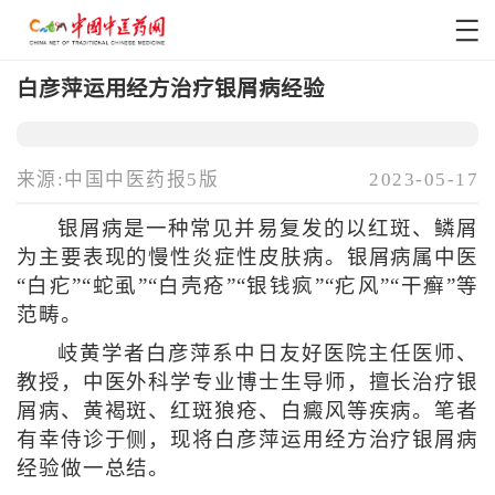
白彦萍运用经方治疗银屑病经验
来源:中国中医药报5版
2023-05-17
银屑病是一种常见并易复发的以红斑、鳞屑
为主要表现的慢性炎症性皮肤病。银屑病属中医
“白疕”“蛇虱”“白壳疮”“银钱疯”“疕风”“干癣”等
范畴。
岐黄学者白彦萍系中日友好医院主任医师、
教授，中医外科学专业博士生导师，擅长治疗银
屑病、黄褐斑、红斑狼疮、白癜风等疾病。笔者
有幸侍诊于侧，现将白彦萍运用经方治疗银屑病
经验做一总结。