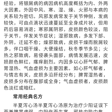
经验，将银屑病的病因病机高度概括为内、外两
大因素。外因中风、寒、湿、燥、火邪与本病的
关系较为密切。风邪发病常发于关节伸侧，发病
较快，可由点滴状迅速蔓延至全身成片状，但用
药后容易消退；寒邪属阴邪，皮损颜色较淡，阻
于关节，伴发关节症状；湿邪致病，多发下部、
外阴，迁延不愈；燥邪致病，皮损干燥而脱屑较
多，伴口咽干燥、大便燥结，秋冬季节多见；火
热之邪致病，易侵袭头面部，病情发展迅速，皮
损颜色鲜红，瘙痒剧烈。内因多以心肝气郁、脾
胃湿热、气血虚损为主要因素。如心肝气郁者，
与情志有关，皮损多沿肝经分布；脾胃湿热者，
皮损多分布在腹部或全身；气血虚损者，皮损颜
色淡红或暗红。
常用经典名方
半夏泻心汤半夏泻心汤原为治疗少阳证误下