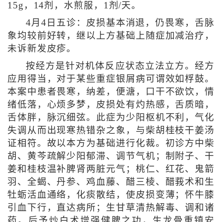
15g，14剂，水煎服，1剂/天。
4月4日五诊：皮损基本消退，仍畏寒，舌脉
象均较前好转，继以上方基础上随症加减治疗，
未诉新发皮疹。
按经方是针对机体反应状态立法立方。经方
应用得当，对于某些重症银屑病可谓效如桴鼓。
本案中患者畏寒，纳差，便溏，口干不欲饮，情
绪低落，心烦多梦，皮损处有灼热感，舌质暗，
舌体胖，脉沉细弦。此症为少阳枢机不利，气化
失调从而出现寒热错杂之象，与柴胡桂枝干姜汤
证相符。故以本方为基础进行化裁。初诊方中柴
胡、黄芩疏解少阳郁滞、调节气机；制附子、干
姜和桂枝温补脾肾两脏元气；桃仁、红花、鬼箭
羽、全蝎、丹参、鸡血藤、醋三棱、醋莪术和生
牡蛎活血通络，化痰散结，使皮损变薄；怀牛膝
引血下行，直达病所；生甘草清热解毒、调和诸
药。后予炒白术增强健脾之功，生龙骨重镇安