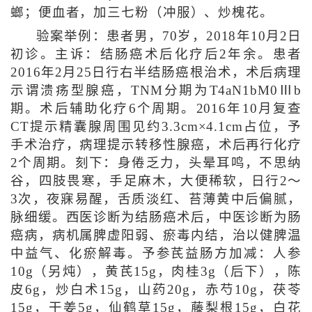
螂；便血者，加三七粉（冲服）、炒槐花。
验案举例：患者男，70岁，2018年10月2日
初诊。主诉：结肠癌术后化疗后2年余。患者
2016年2月25日行右半结肠癌根治术，术后病理
示谓溃疡型腺癌，TNM分期为T4aN1bM0Ⅲb
期。术后辅助化疗6个周期。2016年10月复查
CT提示精囊腺周围见约3.3cm×4.1cm占位，予
手术治疗，病理提示转移性腺癌，术后再行化疗
2个周期。刻下：身倦乏力，头晕耳鸣，不思纳
谷，四肢畏寒，手足麻木，大便稀软，日行2～
3次，夜寐易醒，舌质淡红、苔薄黄中后偏腻，
脉细缓。西医诊断为结肠癌术后，中医诊断为肠
癌病，病机属脾虚阳弱、瘀毒内结，治以健脾温
中益气、化瘀解毒。予参芪益肠方加减：人参
10g（另炖），黄芪15g，肉桂3g（后下），陈
皮6g，炒白术15g，山药20g，赤芍10g，茯苓
15g，干姜5g，仙鹤草15g，藤梨根15g，白花