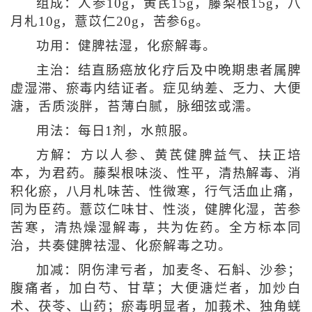
组成：人参10g，黄芪15g，藤梨根15g，八
月札10g，薏苡仁20g，苦参6g。
功用：健脾祛湿，化瘀解毒。
主治：结直肠癌放化疗后及中晚期患者属脾
虚湿滞、瘀毒内结证者。症见纳差、乏力、大便
溏，舌质淡胖，苔薄白腻，脉细弦或濡。
用法：每日1剂，水煎服。
方解：方以人参、黄芪健脾益气、扶正培
本，为君药。藤梨根味淡、性平，清热解毒、消
积化瘀，八月札味苦、性微寒，行气活血止痛，
同为臣药。薏苡仁味甘、性淡，健脾化湿，苦参
苦寒，清热燥湿解毒，共为佐药。全方标本同
治，共奏健脾祛湿、化瘀解毒之功。
加减：阴伤津亏者，加麦冬、石斛、沙参；
腹痛者，加白芍、甘草；大便溏烂者，加炒白
术、茯苓、山药；瘀毒明显者，加莪术、独角蜣