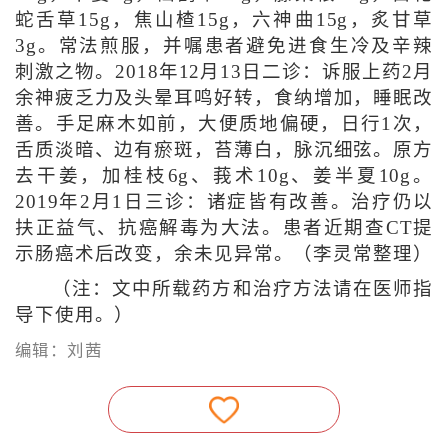
蛇舌草15g，焦山楂15g，六神曲15g，炙甘草
3g。常法煎服，并嘱患者避免进食生冷及辛辣
刺激之物。2018年12月13日二诊：诉服上药2月
余神疲乏力及头晕耳鸣好转，食纳增加，睡眠改
善。手足麻木如前，大便质地偏硬，日行1次，
舌质淡暗、边有瘀斑，苔薄白，脉沉细弦。原方
去干姜，加桂枝6g、莪术10g、姜半夏10g。
2019年2月1日三诊：诸症皆有改善。治疗仍以
扶正益气、抗癌解毒为大法。患者近期查CT提
示肠癌术后改变，余未见异常。
（李灵常整理）
（注：文中所载药方和治疗方法请在医师指
导下使用。）
编辑：刘茜