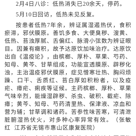
2月4日八诊：低热消失已20余天，停药。
5月10日回访，低热未见反复。
按患者低热7年余，辨证属湿遏热伏，食积
瘀滞，邪伏膜原。善饥多食、大便臭秽、溲黄、
低热、苔浊厚腻、舌偏红、脉滑小弦数为辨证眼
目。因兼有癥积，故予达原饮加味治疗。达原饮
出自《温疫论》，由槟榔、厚朴、草果、芍药、
知母、黄芩、甘草组成，功能宣透膜原、辟秽化
浊，主治温疫邪伏膜原，症见憎寒壮热、胸闷烦
躁、口干、舌质红、苔白厚如积粉者，以及疫
疟、瘴疟、痢疾等证候。主药槟榔、厚朴、草果
气味辛烈，能燥湿辟秽、杀虫、破积、截疟、除
瘴；黄芩、知母、芍药清里热、保津液、凉血和
营为辅；甘草调和诸药。苦参性味苦寒，可清泄
脏腑湿热伏火，对多种心率异常有效。（张敏
红 江苏省无锡市惠山区康复医院）