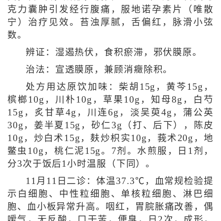
克力囊肿引发经行腹痛，服地诺孕素片（唯散
宁）治疗见效。苔浊厚腻，舌偏红，脉滑小弦
数。
辨证：湿遏热伏，食积瘀滞，邪伏膜原。
治法：宣透膜原，兼顾消癥除积。
处方用达原饮加味：柴胡15g，黄芩15g，
槟榔10g，川朴10g，草果10g，知母8g，白芍
15g，炙甘草4g，川连6g，淡吴萸4g，蒲公英
30g，姜半夏15g，砂仁3g（打、后下），陈皮
10g，炒白术15g，麸炒枳实10g，莪术20g，地
鳖虫10g，桃仁泥15g。7剂。水煎服，日1剂，
分3次于饭后1小时温服（下同）。
11月11日二诊：体温37.3℃，血常规检验提
示白细胞、中性粒细胞、单核粒细胞、淋巴细
胞、血小板异常升高。咽红，胃脘胀痛改善，偶
嗳气，无反酸，口干苦，便臭，日2次，成形，