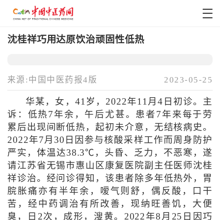
沈桂祥巧用达原饮治顽固性低热
来源:中国中医药报4版
2023-05-25
华某，女，41岁，2022年11月4日初诊。主
诉：低热7年余，午后尤甚。患者7年来每于劳
累后出现间断低热，起初未介意，无结核病史。
2022年7月30日因参与核酸采样工作而周身防护
严实，体温达38.3℃，头昏、乏力，不恶寒，遂
请江苏省无锡市惠山区康复医院副主任医师沈桂
祥诊治。经问诊得知，该患者除多年低热外，胃
脘胀痛亦有半年余，嗳气则舒，偶反酸，口干
苦，经中药调治有所改善，现纳旺善饥，大便
臭，日2次，成形，溲黄。2022年8月25日因巧