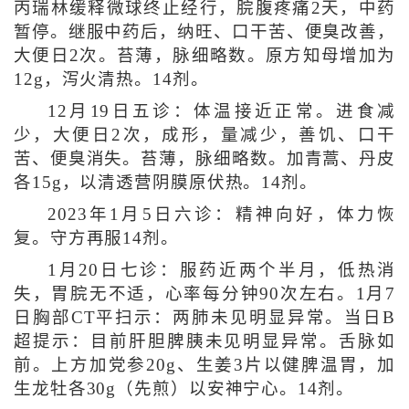
丙瑞林缓释微球终止经行，脘腹疼痛2天，中药
暂停。继服中药后，纳旺、口干苦、便臭改善，
大便日2次。苔薄，脉细略数。原方知母增加为
12g，泻火清热。14剂。
12月19日五诊：体温接近正常。进食减
少，大便日2次，成形，量减少，善饥、口干
苦、便臭消失。苔薄，脉细略数。加青蒿、丹皮
各15g，以清透营阴膜原伏热。14剂。
2023年1月5日六诊：精神向好，体力恢
复。守方再服14剂。
1月20日七诊：服药近两个半月，低热消
失，胃脘无不适，心率每分钟90次左右。1月7
日胸部CT平扫示：两肺未见明显异常。当日B
超提示：目前肝胆脾胰未见明显异常。舌脉如
前。上方加党参20g、生姜3片以健脾温胃，加
生龙牡各30g（先煎）以安神宁心。14剂。