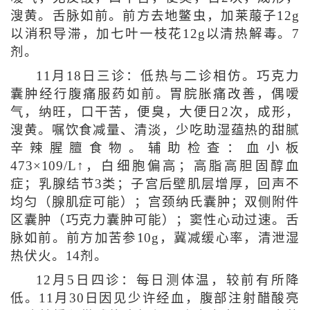
溲黄。舌脉如前。前方去地鳖虫，加莱菔子12g
以消积导滞，加七叶一枝花12g以清热解毒。7
剂。
11月18日三诊：低热与二诊相仿。巧克力
囊肿经行腹痛服药如前。胃脘胀痛改善，偶嗳
气，纳旺，口干苦，便臭，大便日2次，成形，
溲黄。嘱饮食减量、清淡，少吃助湿蕴热的甜腻
辛辣腥膻食物。辅助检查：血小板
473×109/L↑，白细胞偏高；高脂高胆固醇血
症；乳腺结节3类；子宫后壁肌层增厚，回声不
均匀（腺肌症可能）；宫颈纳氏囊肿；双侧附件
区囊肿（巧克力囊肿可能）；窦性心动过速。舌
脉如前。前方加苦参10g，冀减缓心率，清泄湿
热伏火。14剂。
12月5日四诊：每日测体温，较前有所降
低。11月30日因见少许经血，腹部注射醋酸亮