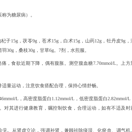
医称为糖尿病）。
杞子15g，茯苓9g，苍术15g，白术15g，山药12g，牡丹皮9g，
鬼箭羽30g，桑枝30g，甘草6g。7剂，水煎服。
痛，食欲近期下降，偶有腹胀。测空腹血糖7.70mmol/L。上方
，并适量运动，注意饮食搭配合理，保持心情舒畅。
mol/L，高密度脂蛋白1.12mmol/L，低密度脂蛋白2.82mmol/L
服中药。对其进行健康教育，嘱控制饮食，合理运动，如有不适及时
少见。从肾虚立论，强调补肾，兼顾祛除痰湿、化瘀血、调气机