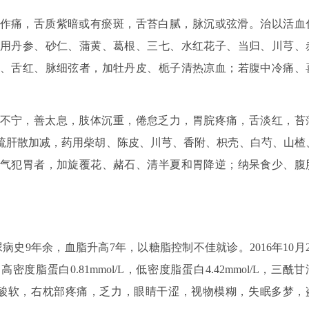
作痛，舌质紫暗或有瘀斑，舌苔白腻，脉沉或弦滑。治以活血
用丹参、砂仁、蒲黄、葛根、三七、水红花子、当归、川芎、
、舌红、脉细弦者，加牡丹皮、栀子清热凉血；若腹中冷痛、
不宁，善太息，肢体沉重，倦怠乏力，胃脘疼痛，舌淡红，苔
疏肝散加减，药用柴胡、陈皮、川芎、香附、枳壳、白芍、山楂
气犯胃者，加旋覆花、赭石、清半夏和胃降逆；纳呆食少、腹
尿病史9年余，血脂升高7年，以糖脂控制不佳就诊。2016年10月2
高密度脂蛋白0.81mmol/L，低密度脂蛋白4.42mmol/L，三酰甘
刻下见：腰膝酸软，右枕部疼痛，乏力，眼睛干涩，视物模糊，失眠多梦，