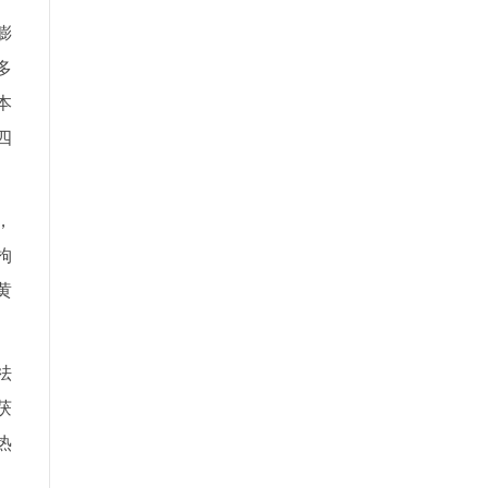
膨
多
本
四
，
枸
黄
祛
茯
热