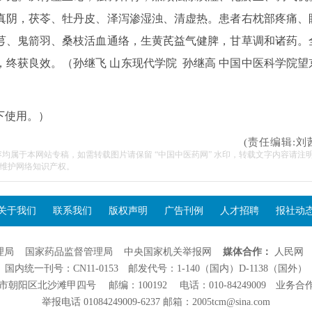
真阴，茯苓、牡丹皮、泽泻渗湿浊、清虚热。患者右枕部疼痛、
芎、鬼箭羽、桑枝活血通络，生黄芪益气健脾，甘草调和诸药。
终获良效。（孙继飞 山东现代学院 孙继高 中国中医科学院望
下使用。）
(责任编辑:刘
容均属于本网站专稿，如需转载图片请保留 “中国中医药网” 水印，转载文字内容请注
维护网络知识产权。
关于我们
联系我们
版权声明
广告刊例
人才招聘
报社动
理局
国家药品监督管理局
中央国家机关举报网
媒体合作：
人民网
国内统一刊号：CN11-0153 邮发代号：1-140（国内）D-1138（国外）
阳区北沙滩甲四号 邮编：100192 电话：010-84249009 业务合作：01
举报电话 01084249009-6237 邮箱：2005tcm@sina.com