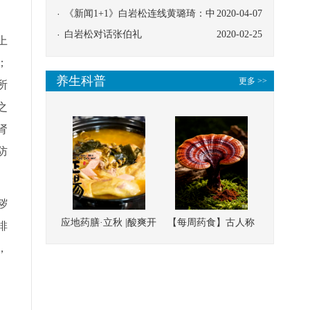
协同
《新闻1+1》白岩松连线黄璐琦：中
2020-04-07
医救治的临床效果
白岩松对话张伯礼
2020-02-25
上
；
养生科普
更多 >>
所
之
肾
防
秽
应地药膳·立秋 |酸爽开
【每周药食】古人称
排
胃，一口入魂！喝下
它为“仙草”，滋补强
，
这碗汤，滋阴润燥、
壮、培本固元
清热降火