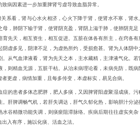
的致病因素进一步加重脾肾亏虚导致血脂异常。
腑关系看，肾与心水火相济，心火下降于肾，使肾水不寒，肾水
之母，肺阴下输于肾，使肾阴充盈，肾阴上滋于肺，使肺阴充足
培育先天，相互资生，相互促进。五脏在体各有所主，在窍各有
起阴虚多见，阴津不足，为虚热所灼，受损愈甚。肾为人体阴中
剧。从气血津液看，肾为先天之本，主水藏精，主津液气化。若
液，则精血无源，五脏干枯。从治未病理论看，未病先防，既病
虚者更虚，病情加重，且每多传变，本虚标实，易见合病。
血症的患者多体态肥胖，肥人多痰，又因脾肾阳虚聚湿成痰。污
生。肝脾调畅气机，若肝失调达，肝气久郁化热，影响胆汁分泌
熟水谷精微功能失调，则痰瘀阻滞脉络。疾病后期往往虚实夹杂
血出入有序，施以化痰、活血之法。