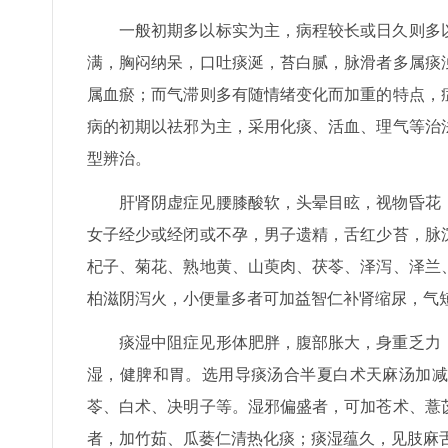
一般初期多以标实为主，病程较长或日久则多
满，胸闷纳呆，口吐痰涎，苔白腻，脉滑者多属痰
属血瘀；而气滞则多有随情绪变化而加重的特点，
病的初期以祛邪为主，采用化痰、活血、理气等治
型辨治。
肝肾阴虚症见腰膝酸软，头晕目眩，视物昏花
女子经少或经闭或不孕，男子遗精，舌红少苔，脉
杞子、菊花、熟地黄、山萸肉、茯苓、泽泻、泽兰
柏滋阴泻火，小便量多者可加益智仁补肾缩尿，气
痰湿中阻症见形体肥胖，腹部胀大，身重乏力
湿，健脾和胃。选用导痰汤合半夏白术天麻汤加减
苓、白术、决明子等。湿邪偏盛者，可加苍术、薏
者，加竹茹、瓜蒌仁清热化痰；痰湿蕴久，见肢麻