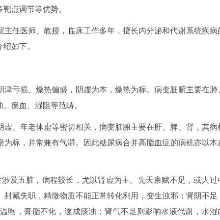
多靶点调节等优势。
院主任医师、教授，临床工作多年，擅长内分泌和代谢系统疾病
介绍如下。
阴津亏损、燥热偏盛，阴虚为本，燥热为标。病变脏腑主要在肺
浊、瘀血、湿阻等范畴。
阴虚、年老体虚等密切相关，病变脏腑主要在肝、脾、肾，其病
瘀为标，并常兼有气滞。因此糖尿病合并高脂血症的病机亦以本
症涉及五脏，病程较长，尤以肾虚为主。先天禀赋不足，或人过
、封藏失职，精微物质不能正常转化利用，变生浊邪；肾阴不足
温煦，膏脂不化，遂成痰浊；肾气不足则影响水液代谢，水湿