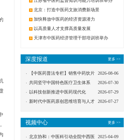
办
江苏省中医药监督知识与能力培训班举办
北京：打造中医药文旅消费新场景
的
加快释放中医药的经济资源潜力
以高质量人才支撑高质量发展
天津市中医药经济管理干部培训班举办
、
深度报道
更多 >>
【中医药普法专栏】销售中药饮片
2026-08-06
机
应告知煎服方法及注意事项
共同坚守中国特色医疗卫生体系
2026-07-30
虚
以科技创新推进中医药现代化
2026-07-29
新时代中医药原创思维培育与人才
2026-07-27
发展路径探索
中
视频中心
更多 >>
，
内
北京协和：中医科引动全院中西医
2025-04-09