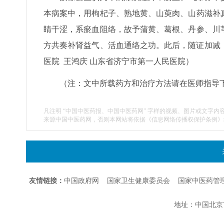
本病案中，用枸杞子、熟地黄、山萸肉、山药滋补
睛干涩，系瘀血阻络，故予蒲黄、葛根、丹参、川
方共奏补肾益气、活血通络之功。此后，随证加减，
医院 王鸿庆 山东省济宁市第一人民医院）
（注：文中所载药方和治疗方法请在医师指导
凡注明 “中国中医药报、中国中医药网” 字样的视频、图片或文字内
来源中国中医药网，否则本网站将依据《信息网络传播权保护条例》
友情链接：
中国政府网
国家卫生健康委员会
国家中医药管
地址：中国北京市朝