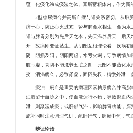
蕴，化痰化浊成痰湿之体。膏脂蓄积体内，作为新
2型糖尿病合并高脂血症与肾关系密切。从脏
济于心，防止心火过亢；肾与肺金水相生，金为水
肾与脾胃分别为先后天之本，先天温养后天，后天
开，故病则变证丛生。从阴阳互根理论看，疾病初
阴，阴损及阳，阴阳两虚，水亏火竭，导致病情加
脏亏虚，真阴不能滋养五脏之阴，元阳不能蒸化水
变，消渴病久，必致肾虚，固摄失权，精微外泄，
痰浊、瘀血是重要的病理因素糖尿病合并高脂
浊脂留于血脉之中，使血液运行不畅，导致瘀血内
泄，则聚湿成痰；或肝郁气滞，影响脾胃功能，腐
施补同时注意调理气机，疏肝行气，调畅中焦，气
辨证论治