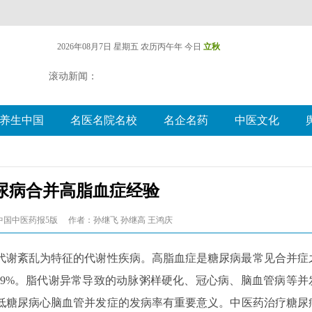
2026年08月7日 星期五
农历丙午年 今日
立秋
滚动新闻：
养生中国
名医名院名校
名企名药
中医文化
尿病合并高脂血症经验
中国中医药报5版
作者：孙继飞 孙继高 王鸿庆
代谢紊乱为特征的代谢性疾病。高脂血症是糖尿病最常见合并症
.9%。脂代谢异常导致的动脉粥样硬化、冠心病、脑血管病等并
低糖尿病心脑血管并发症的发病率有重要意义。中医药治疗糖尿