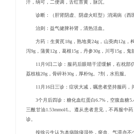
汗，纳可，二便调，舌红苔黄，脉沉。
诊断：（肝肾阴虚、阴虚火旺型）消渴病（西
治则：益气健脾补肾，清热活血。
方药：生黄芪18g，熟地黄24g，山萸肉12g，枸
泻9g，蒲黄12g，葛根15g，丹参30g，川芎15g，
11月9日二诊：服药后眼睛干涩缓解，右枕部仍
荔枝核20g，骨碎补30g，厚朴9g。7剂，水煎服。
11月16日三诊：症状大减，嘱患者坚持服药
3个月后四诊：糖化血红蛋白6.7%，空腹血糖5.46m
三酰甘油1.53mmol/L。遵从患者意见，不再
诊。
按徐云生认为本病除痰湿外，瘀血、气滞亦不