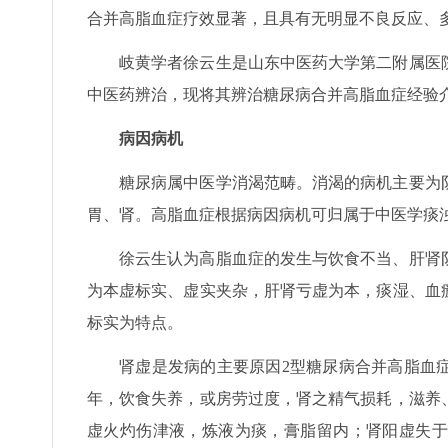
合并高脂血症疗效显著，且具有无明显不良反应、
岐黄学者徐云生是山东中医药大学第二附属医
中医药辨治，现将其辨治糖尿病合并高脂血症经验
病因病机
糖尿病属中医学消渴范畴。消渴的病机主要为
胃、肾。高脂血症根据病因病机可归属于中医学痰
徐云生认为高脂血症的发生与饮食不当、肝肾
为本虚标实、虚实夹杂，肝肾亏虚为本，痰湿、血
标实为特点。
肾虚是发病的主要原因2型糖尿病合并高脂血
年，饮食失养，或房劳过度，肾之精气损耗，滋养
虚火灼伤津液，炼液为痰，膏脂留内；肾阳虚失于