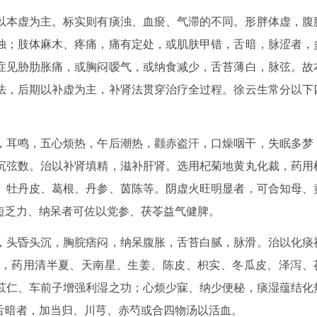
以本虚为主。标实则有痰浊、血瘀、气滞的不同。形胖体虚，腹
浊；肢体麻木、疼痛，痛有定处，或肌肤甲错，舌暗，脉涩者，
症见胁肋胀痛，或胸闷嗳气，或纳食减少，舌苔薄白，脉弦。故
法，后期以补虚为主，补肾法贯穿治疗全过程。徐云生常分以下
，耳鸣，五心烦热，午后潮热，颧赤盗汗，口燥咽干，失眠多梦
沉弦数。治以补肾填精，滋补肝肾。选用杞菊地黄丸化裁，药用
、牡丹皮、葛根、丹参、茵陈等。阴虚火旺明显者，可合知母、
短乏力、纳呆者可佐以党参、茯苓益气健脾。
，头昏头沉，胸脘痞闷，纳呆腹胀，舌苔白腻，脉滑。治以化痰
，药用清半夏、天南星、生姜、陈皮、枳实、冬瓜皮、泽泻、
苡仁、车前子增强利湿之功；心烦少寐、纳少便秘，痰湿蕴结化
舌暗者，加当归、川芎、赤芍或合四物汤以活血。