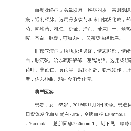
血瘀脉络症见头晕肢麻，胸痞闷胀，甚则隐隐
瘀，通利经脉。选用丹参饮与加味四物汤化裁，药
芍、熟地黄、桃仁、郁金、泽泻。若兼口干、烦热
暖、苔白、脉缓，可加肉桂、吴茱萸温经散寒。
肝郁气滞症见胁肋胀满隐痛，情志抑郁，情绪
白，脉沉弦。治以疏肝解郁、理气消脾。选用柴胡
荷叶、薏苡仁、黄芪等。脘闷不舒、嗳气频作，肝
者，佐以神曲、鸡内金消食化滞。
典型医案
患者，女，65岁，2016年11月2日初诊。患糖
日查体糖化血红蛋白7.8%，空腹血糖8.30mmol/L，
2.56mmol/L，总胆固醇7.66mmol/L。