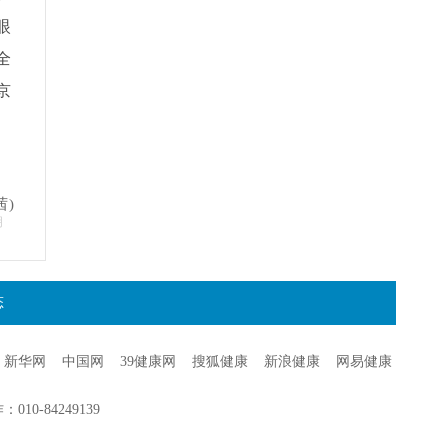
眼
全
京
茜)
明
态
新华网
中国网
39健康网
搜狐健康
新浪健康
网易健康
0-84249139