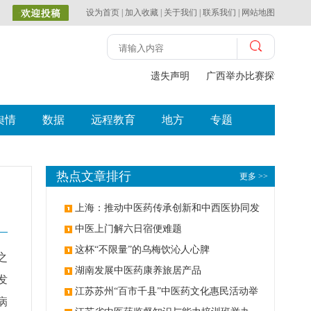
设为首页
|
加入收藏
|
关于我们
|
联系我们
|
网站地图
遗失声明
广西举办比赛探索中（壮
舆情
数据
远程教育
地方
专题
热点文章排行
更多 >>
上海：推动中医药传承创新和中西医协同发
展
中医上门解六日宿便难题
这杯“不限量”的乌梅饮沁人心脾
之
湖南发展中医药康养旅居产品
发
江苏苏州“百市千县”中医药文化惠民活动举
病