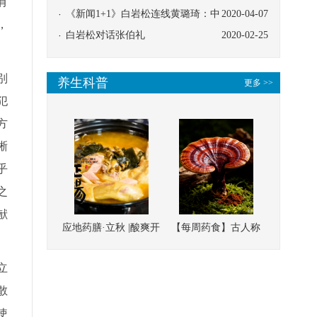
有
协同
《新闻1+1》白岩松连线黄璐琦：中
2020-04-07
，
医救治的临床效果
白岩松对话张伯礼
2020-02-25
别
养生科普
更多 >>
犯
方
晰
乎
之
献
应地药膳·立秋 |酸爽开
【每周药食】古人称
胃，一口入魂！喝下
它为“仙草”，滋补强
立
这碗汤，滋阴润燥、
壮、培本固元
清热降火
散
使