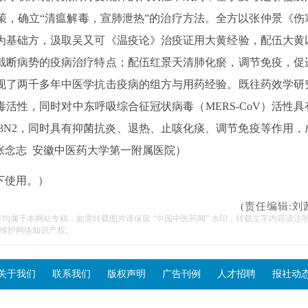
策，确立“清瘟解毒，宣肺泄热”的治疗方法。全方以张仲景《伤
为基础方，汲取吴又可《温疫论》治疫证用大黄经验，配伍大黄
截断病势的疫病治疗特点；配伍红景天清肺化瘀，调节免疫，促
现了两千多年中医学抗击疫病的组方与用药经验。既往药效学研
活性，同时对中东呼吸综合征冠状病毒（MERS-CoV）活性具
H3N2，同时具有抑菌抗炎、退热、止咳化痰、调节免疫等作用，
张念志 安徽中医药大学第一附属医院）
下使用。）
(责任编辑:刘
容均属于本网站专稿，如需转载图片请保留 “中国中医药网” 水印，转载文字内容请注
维护网络知识产权。
关于我们
联系我们
版权声明
广告刊例
人才招聘
报社动