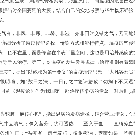
戾之气而生病，则病气转相染易，乃至灭门。”对瘟疫的危害已经
根据当时全国蔓延的大疫，结合自己的实地考察与毕生临床经验
案。
戾气者，非风、非寒、非暑、非湿，亦非四时交错之气，乃天地
可详细分析了瘟疫侵犯途径、传染方式和流行特点。温疫疠气侵
表，也不在里，而是停留在半表半里之间；这也是用治外感病的
利导予以治疗。第三，对温疫的发生发展规律与治疗准则有着清
三变”，提出“以逐邪为第一要义”的瘟疫治疗思想：“大凡客邪贵
很明确，如“数日之法，一日行之”“急证急攻”“勿拘下不厌迟
吴又可的《温疫论》作为我国第一部治疗传染病的专著，对后世贡
首先犯肺，逆传心包”，指出温病的发病途径，结合营卫理论，创
气才宜清气；乍入营分，犹可透热……至入于血……直须凉血
条辨》曰：“温疫者，疠气流行，多兼秽浊，家家如是，若疫