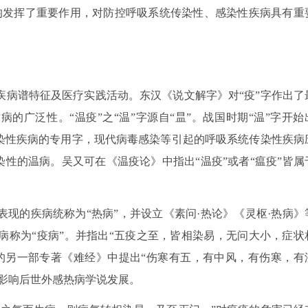
件中均发挥了重要作用，对防控呼吸系统传染性、感染性疾病具有重
疾病谱特征及医疗实践活动。东汉《说文解字》对“疫”字作出了
的广泛性。“温疫”之“温”字源自“昷”。战国时期“温”字开始
传染性疾病的专用字，现代病毒感染等引起的呼吸系统传染性疾病
染性的温病。吴又可在《温疫论》中指出“温疫”或者“瘟疫”皆属
现的疾病统称为“热病”，并设立《素问·热论》《灵枢·热病》
病称为“疫病”。并指出“五疫之至，皆相染易，无问大小，症状
的另一部专著《难经》中提出“伤寒有五，有中风，有伤寒，有
，影响后世外感热病学说发展。