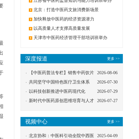
办
江苏省中医药监督知识与能力培训班举办
要
北京：打造中医药文旅消费新场景
加快释放中医药的经济资源潜力
以高质量人才支撑高质量发展
天津市中医药经济管理干部培训班举办
最
出
深度报道
更多 >>
应
于
【中医药普法专栏】销售中药饮片
2026-08-06
应告知煎服方法及注意事项
共同坚守中国特色医疗卫生体系
2026-07-30
以科技创新推进中医药现代化
2026-07-29
等
新时代中医药原创思维培育与人才
2026-07-27
相
发展路径探索
湿
视频中心
更多 >>
北京协和：中医科引动全院中西医
2025-04-09