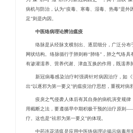
病机与防治，认为“疫毒、寒毒、湿毒、热毒”是外因
足”则是内因。
中医络病理论辨治瘟疫
络脉是从经脉支横别出、逐层细分，广泛分布
网状结构。络脉循行于肺则称“肺络”，肺之气络
有渗灌濡养、营养代谢、津血互换的作用，既濡养
新冠病毒感染治疗时强调针对病因治疗，如《
出“以逐邪为第一要义”的瘟疫治疗思想，重视对病
疫戾之气侵袭人体后有其自身的病机演变规律
用截断之法，要遵循早中期积极干预的治疗原则—
疗。这也是“祛邪为第一要义”的体现。
中药连花清瘟是应用中医络病理论揭示病毒所