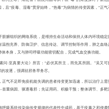
，且“疫毒、湿毒”贯穿始终，“热毒”为病情的传变因素，“正气
于脏腑组织的网络系统，是维持生命活动和保持人体内环境稳定
具有温煦充养、防御卫护、信息传达、调节控制等作用，肺之血络
肺体本身，又与肺司呼吸功能密切配合，完成气血交换功能。
素问·至真要大论》所言：“必伏其所主，而先其所因。”吴又可
邪的攻逐，强调祛邪务早务尽。
，正气不足即免疫机能失调的患者传变更加迅速，所以治疗上需
—首重病因、驱逐毒邪；先证用药、积极干预；整体调节、多靶
致呼吸系统传染病传变规律的代表性中成药，基于疫毒之邪侵袭