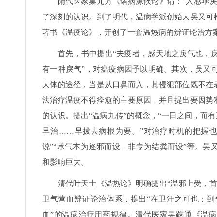
隋代医家巢元方《诸病源候论》谓：“人感乖
了深刻的认识。到了明代，温病学派创始人吴又可
著书《温疫论》，开创了一套温热病的辨证论治方
首先，书中提出“夫疫者，感天地之戾气也，
有一种戾气”，对瘟疫病因予以明确。其次，吴又
人体的途径，当是从口鼻而入，其侵犯部位既不在
法治疗温疫不得痊愈的主要原因，并且提出要因势
的认识。提出“温病九传”的概念，“一日之间，而有
早治……早拔去病根为要。”对治疗时机的把握也
说”“承气本为逐邪而设，非专为结粪而设”等。
和影响巨大。
清代叶天士《温热论》明确提出“温邪上受，
卫气营血辨证论治体系，提出“在卫汗之可也；到
血”的温病治疗用药规律。清代医家吴鞠通《温病