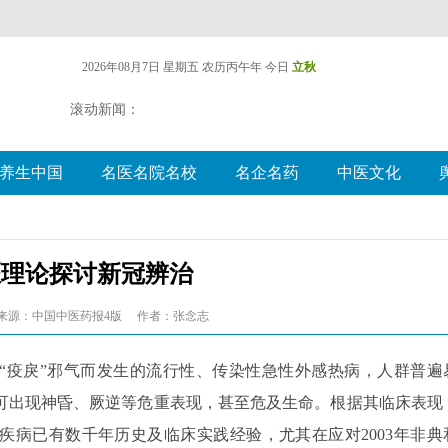
2026年08月7日 星期五
农历丙午年 今日
立秋
滚动新闻：
养生中国
名医名院名校
名企名药
中医文化
医理论探讨新冠辨治
来源：中国中医药报4版
作者：张念志
受“疫戾”邪气而发生的流行性、传染性急性外感热病，人群普遍
可出现神昏、厥逆等危重表现，甚至危及生命。根据其临床表现
疾病已有数千年历史及临床实践经验，尤其在应对2003年非典