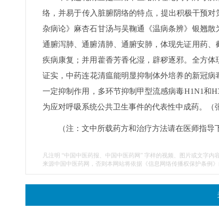
络，并易于传入脏腑阴络的特点，提出积极干预对
杂病论》麻杏石甘汤与吴鞠通《温病条辨》银翘散
通腑泻肺、通腑清肺、通腑安肺，体现先证用药、
疾病康复；并用藿香芳香化湿，辟秽逐邪。全方体
证实，中药连花清瘟能明显抑制体外培养的新冠病毒
一定抑制作用，多环节抑制甲型流感病毒H1N1和
为应对呼吸系统公共卫生事件的代表性中成药。（
（注：文中所载药方和治疗方法请在医师指导
凡注明 “中国中医药报、中国中医药网” 字样的视频、图片或文字内
来源中国中医药网，否则本网站将依据《信息网络传播权保护条例》