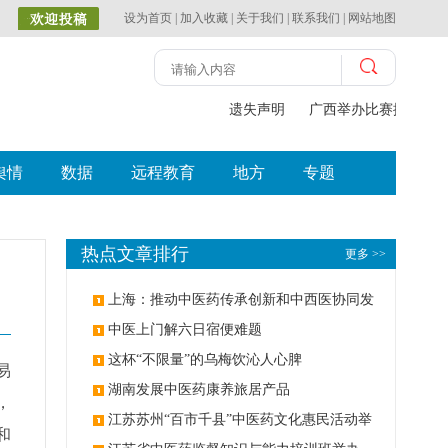
设为首页
|
加入收藏
|
关于我们
|
联系我们
|
网站地图
遗失声明
广西举办比赛探索中（
舆情
数据
远程教育
地方
专题
热点文章排行
更多 >>
上海：推动中医药传承创新和中西医协同发
展
中医上门解六日宿便难题
这杯“不限量”的乌梅饮沁人心脾
易
湖南发展中医药康养旅居产品
，
江苏苏州“百市千县”中医药文化惠民活动举
和