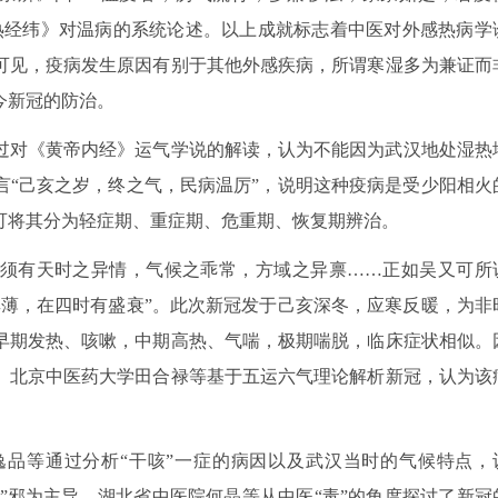
热经纬》对温病的系统论述。以上成就标志着中医对外感热病学
可见，疫病发生原因有别于其他外感疾病，所谓寒湿多为兼证而
今新冠的防治。
过对《黄帝内经》运气学说的解读，认为不能因为武汉地处湿热
言“己亥之岁，终之气，民病温厉”，说明这种疫病是受少阳相火
可将其分为轻症期、重症期、危重期、恢复期辨治。
须有天时之异情，气候之乖常，方域之异禀……正如吴又可所
厚薄，在四时有盛衰”。此次新冠发于己亥深冬，应寒反暖，为非
早期发热、咳嗽，中期高热、气喘，极期喘脱，临床症状相似。
。北京中医药大学田合禄等基于五运六气理论解析新冠，认为该
品等通过分析“干咳”一症的病因以及武汉当时的气候特点，
燥”邪为主导。湖北省中医院何晶等从中医“毒”的角度探讨了新冠