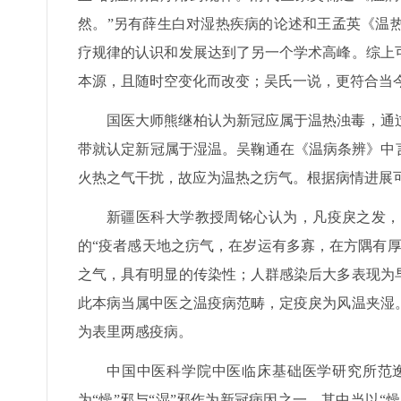
然。”另有薛生白对湿热疾病的论述和王孟英《温
疗规律的认识和发展达到了另一个学术高峰。综上
本源，且随时空变化而改变；吴氏一说，更符合当
国医大师熊继柏认为新冠应属于温热浊毒，通
带就认定新冠属于湿温。吴鞠通在《温病条辨》中
火热之气干扰，故应为温热之疠气。根据病情进展
新疆医科大学教授周铭心认为，凡疫戾之发，
的“疫者感天地之疠气，在岁运有多寡，在方隅有
之气，具有明显的传染性；人群感染后大多表现为
此本病当属中医之温疫病范畴，定疫戾为风温夹湿
为表里两感疫病。
中国中医科学院中医临床基础医学研究所范逸
为“燥”邪与“湿”邪作为新冠病因之一，其中当以“