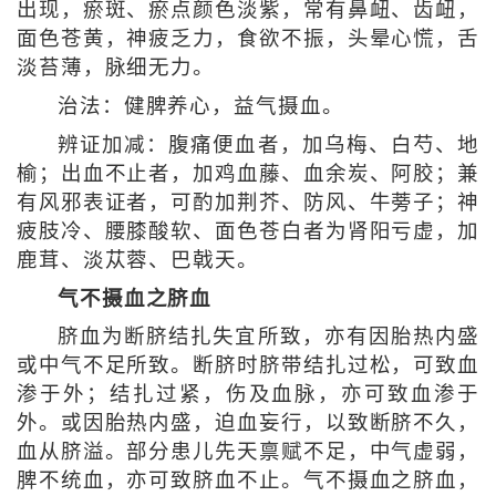
出现，瘀斑、瘀点颜色淡紫，常有鼻衄、齿衄，
面色苍黄，神疲乏力，食欲不振，头晕心慌，舌
淡苔薄，脉细无力。
治法：健脾养心，益气摄血。
辨证加减：腹痛便血者，加乌梅、白芍、地
榆；出血不止者，加鸡血藤、血余炭、阿胶；兼
有风邪表证者，可酌加荆芥、防风、牛蒡子；神
疲肢冷、腰膝酸软、面色苍白者为肾阳亏虚，加
鹿茸、淡苁蓉、巴戟天。
气不摄血之脐血
脐血为断脐结扎失宜所致，亦有因胎热内盛
或中气不足所致。断脐时脐带结扎过松，可致血
渗于外；结扎过紧，伤及血脉，亦可致血渗于
外。或因胎热内盛，迫血妄行，以致断脐不久，
血从脐溢。部分患儿先天禀赋不足，中气虚弱，
脾不统血，亦可致脐血不止。气不摄血之脐血，