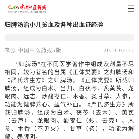
归脾汤治小儿贫血及各种出血证经验
来源:中国中医药报5版
2023-07-17
“归脾汤”在不同医学著作中组成及剂量不尽
相同，较为著名的当属《正体类要》之归脾汤和
《严氏济生方》之归脾汤。《正体类要》所载归
脾汤，组成为白术、当归、白茯苓、炙黄芪、龙
眼肉、远志、炒酸枣仁、木香、炙甘草、人参，
功能为健脾养心、益气补血。《严氏济生方》所
载归脾汤，组成为白术、茯苓（去木）、黄芪
（去芦）、龙眼肉、酸枣仁（炒、去壳）、人
参、木香（不见火）、甘草（炙），功能为解
郁、养脾阴。