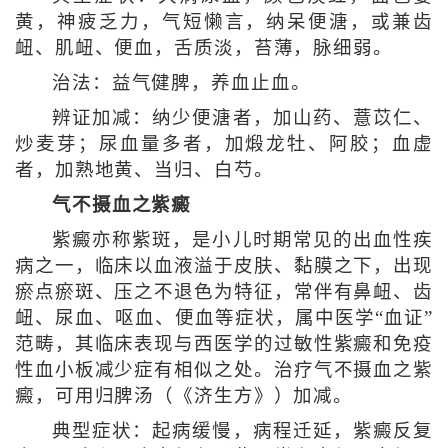
黄，神疲乏力，气短懒言，纳呆便溏，或兼齿
衄、肌衄、便血，舌质淡，苔薄，脉细弱。
治法：益气健脾，养血止血。
辨证加减：纳少便溏者，加山药、薏苡仁、
炒麦芽；尿血量多者，加煅龙牡、阿胶；血虚
者，加熟地黄、当归、白芍。
气不摄血之紫癜
紫癜亦称紫斑，是小儿时期常见的出血性疾
病之一，临床以血液溢于皮肤、黏膜之下，出现
瘀点瘀斑、压之不退色为特征，常伴有鼻衄、齿
衄、尿血、呕血、便血等症状，属中医学“血证”
范畴，其临床表现与西医学的过敏性紫癜和免疫
性血小板减少症有相似之处。治疗气不摄血之紫
癜，可用归脾汤（《济生方》）加减。
典型症状：起病缓慢，病程迁延，紫癜反复