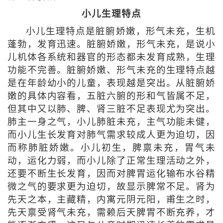
小儿生理特点
小儿生理特点是脏腑娇嫩，形气未充，生机
蓬勃，发育迅速。脏腑娇嫩，形气未充，是说小
儿机体各系统和器官的形态都未发育成熟，生理
功能不完善。脏腑娇嫩、形气未充的生理特点越
是在年龄幼小的儿童，表现越是突出。从脏腑娇
嫩的具体内容看，五脏六腑的形和气皆属不足，
但其中又以肺、脾、肾三脏不足表现尤为突出。
肺主一身之气，小儿肺脏未充，主气功能未健，
而小儿生长发育对肺气需求较成人更为迫切，因
而称肺脏娇嫩。小儿初生，脾禀未充，胃气未
动，运化力弱，而小儿除了正常生理活动之外，
还要不断生长发育，因而对脾胃运化输布水谷精
微之气的要求更为迫切，故显示脾常不足。肾为
先天之本，主藏精，内寓元阴元阳，甫生之时，
先天禀受肾气未充，需赖后天脾胃不断充养，才