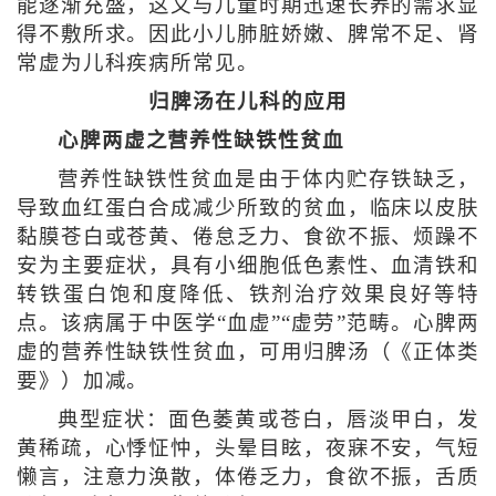
能逐渐充盛，这又与儿童时期迅速长养的需求显
得不敷所求。因此小儿肺脏娇嫩、脾常不足、肾
常虚为儿科疾病所常见。
归脾汤在儿科的应用
心脾两虚之营养性缺铁性贫血
营养性缺铁性贫血是由于体内贮存铁缺乏，
导致血红蛋白合成减少所致的贫血，临床以皮肤
黏膜苍白或苍黄、倦怠乏力、食欲不振、烦躁不
安为主要症状，具有小细胞低色素性、血清铁和
转铁蛋白饱和度降低、铁剂治疗效果良好等特
点。该病属于中医学“血虚”“虚劳”范畴。心脾两
虚的营养性缺铁性贫血，可用归脾汤（《正体类
要》）加减。
典型症状：面色萎黄或苍白，唇淡甲白，发
黄稀疏，心悸怔忡，头晕目眩，夜寐不安，气短
懒言，注意力涣散，体倦乏力，食欲不振，舌质