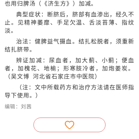
也用归脾汤（《济生方》）加减。
典型症状：断脐后，脐部有血渗出，经久不
止。见精神萎靡、手足欠温、舌淡苔薄、指纹
淡。
治法：健脾益气摄血。结扎松脱者，须重新
结扎脐带。
辨证加减：尿血者，加大蓟、小蓟；便血
者，加槐花、地榆；形寒肢冷者，加炮姜炭。
（吴文博 河北省石家庄市中医院）
（注：文中所载药方和治疗方法请在医师指
导下使用。）
编辑：刘茜