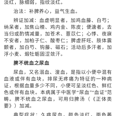
淡红，脉细弱，指纹淡红。
治法：补脾养心，益气生血。
辨证加减：血虚明显者，加鸡血藤、白芍；
纳呆者，加焦山楂、鸡内金、陈皮；便溏者，去
当归或酌情减量，加苍术、薏苡仁；心悸、夜寐
不安者，加柏子仁、酸枣仁；脾虚肝旺、肢体震
颤者，加白芍、钩藤、磁石；活动后多汗者，加
浮小麦、煅牡蛎固涩敛汗。
脾不统血之尿血
尿血，又名溺血、溲血，是指以小便中混有
血液或伴有血块，排尿无疼痛为特征的一种病
证，根据血量多少不同，小便可呈淡红色、鲜红
色或伴有血块。本病属于中医学“尿血”“血证”范
畴。脾不统血之尿血，可用归脾汤（《正体类
要》）加减。
典型症状：久病尿血，颜色淡红，面色萎