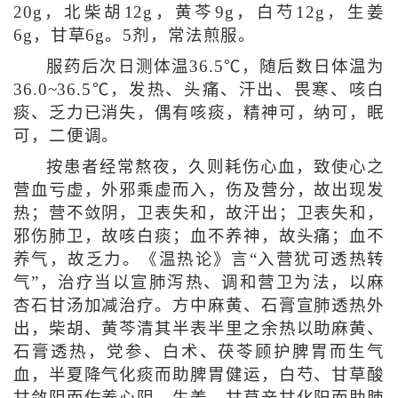
20g，北柴胡12g，黄芩9g，白芍12g，生姜
6g，甘草6g。5剂，常法煎服。
服药后次日测体温36.5℃，随后数日体温为
36.0~36.5℃，发热、头痛、汗出、畏寒、咳白
痰、乏力已消失，偶有咳痰，精神可，纳可，眠
可，二便调。
按患者经常熬夜，久则耗伤心血，致使心之
营血亏虚，外邪乘虚而入，伤及营分，故出现发
热；营不敛阴，卫表失和，故汗出；卫表失和，
邪伤肺卫，故咳白痰；血不养神，故头痛；血不
养气，故乏力。《温热论》言“入营犹可透热转
气”，治疗当以宣肺泻热、调和营卫为法，以麻
杏石甘汤加减治疗。方中麻黄、石膏宣肺透热外
出，柴胡、黄芩清其半表半里之余热以助麻黄、
石膏透热，党参、白术、茯苓顾护脾胃而生气
血，半夏降气化痰而助脾胃健运，白芍、甘草酸