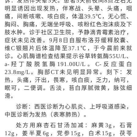
诉：发热伴头晕5天。患者5天前夜间8点左右无
明显诱因出现发热，伴寒战、头晕、头痛，咽
痛，间断咳嗽、咳白痰，体温39.5℃，无心慌、
胸闷、胸痛，无端坐呼吸、咳粉红色泡沫痰及下
肢水肿。诊于社区卫生院，予静滴青霉素治疗，
症状未见改善。9月8日自服布洛芬缓释胶囊、
维C银翘片后体温降至37.1℃，于今晨前来就
诊。心肌酶谱检查结果提示谷草转氨酶55U/L、
a-羟丁酸脱氢酶191.00U/L。C-反应蛋白
23.8mg/L。胸部CT未见明显异常。刻下：发
热，头痛，汗出，畏寒，咳白痰，乏力，纳可，
眠可，二便调。舌淡，苔白厚腻微黄，脉弦细
滑。
诊断：西医诊断为心肌炎、上呼吸道感染，
中医诊断为发热（表寒肺热）。
处方用麻杏石甘汤加减：麻黄3g，石膏
12g，姜半夏6g，党参15g，白术15g，茯苓