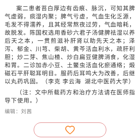
案二患者苔白厚边有齿痕、脉沉，可知其脾
气虚弱，痰湿内聚；脾气亏虚，气血生化乏源，
毛发不得濡养，且其经常熬夜过劳，气血暗耗，
故脱发。陈国权选用香砂六君子汤健脾祛湿以养
后天之本，一贯煎滋补肝肾以助先天之本；泽
泻、郁金、川芎、柴胡、黄芩活血利水，疏肝利
胆；炒二芽、焦山楂、炒白扁豆健脾消食，化湿
和胃。二诊加赤小豆、土鳖虫活血化瘀通络；煅
磁石平肝聪耳明目。服药后耳鸣大为改善，后继
以丸药巩固。（李克 李云海 湖北中医药大学）
（注：文中所载药方和治疗方法请在医师指
导下使用。）
编辑：刘茜