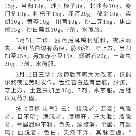
15g，当归10g，炒川楝子8g，北沙参10g，麦
门冬10g，枸杞子15g，泽泻20g，郁金10g，柴
胡10g，黄芩10g，川芎10g，炒二芽15g，焦山
楂15g，炒白扁豆10g。7剂，水煎服。
3月5日二诊：服药后耳鸣稍缓和，夜尿消
失。舌红苔白边有齿痕，脉沉弦。守上方，当归
加至25g，另加赤小豆15g、煅磁石20g、土鳖虫
20g。7剂，水煎服。
3月12日三诊：服药后耳鸣大为改善，仅偶
尔熬夜过劳时发作。舌红苔白边有齿痕，脉弦。
守上方，土鳖虫加至30g。7剂，水煎服。后继
以丸药巩固。
按《灵枢·决气》云：“精脱者，耳聋；气脱
者，目不明；津脱者，腠理开，汗大泄；液脱
者，骨属屈伸不利，色夭，脑髓消，胫酸，耳数
鸣；血脱者，色白，夭然不泽，其脉空虚。”