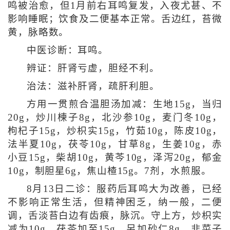
鸣被治愈，但1月前右耳鸣复发，入夜尤甚、不
影响睡眠；饮食及二便基本正常。舌边红，苔微
黄，脉略数。
中医诊断：耳鸣。
辨证：肝肾亏虚，胆经不利。
治法：滋补肝肾，疏肝利胆。
方用一贯煎合温胆汤加减：生地15g，当归
20g，炒川楝子8g，北沙参10g，麦门冬10g，
枸杞子15g，炒枳实15g，竹茹10g，陈皮10g，
法半夏10g，茯苓10g，甘草8g，生姜10g，赤
小豆15g，柴胡10g，黄芩10g，泽泻20g，郁金
10g，制胆星6g，焦山楂15g。7剂，水煎服。
8月13日二诊：服药后耳鸣大为改善，已经
不影响正常生活，但精神困乏，纳一般，二便
调，舌淡苔白边有齿痕，脉沉。守上方，炒枳实
减为10g，茯苓加至15g，另加砂仁8g、韭菜子