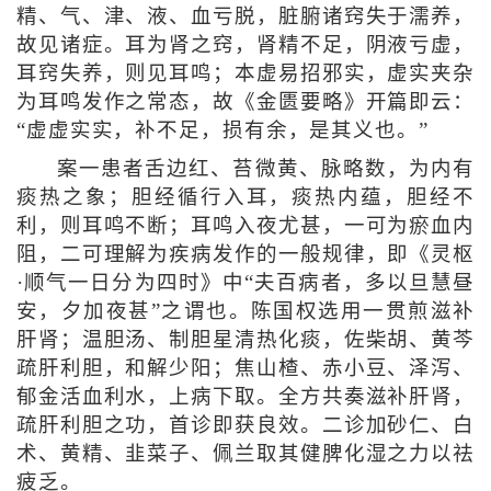
精、气、津、液、血亏脱，脏腑诸窍失于濡养，
故见诸症。耳为肾之窍，肾精不足，阴液亏虚，
耳窍失养，则见耳鸣；本虚易招邪实，虚实夹杂
为耳鸣发作之常态，故《金匮要略》开篇即云：
“虚虚实实，补不足，损有余，是其义也。”
案一患者舌边红、苔微黄、脉略数，为内有
痰热之象；胆经循行入耳，痰热内蕴，胆经不
利，则耳鸣不断；耳鸣入夜尤甚，一可为瘀血内
阻，二可理解为疾病发作的一般规律，即《灵枢
·顺气一日分为四时》中“夫百病者，多以旦慧昼
安，夕加夜甚”之谓也。陈国权选用一贯煎滋补
肝肾；温胆汤、制胆星清热化痰，佐柴胡、黄芩
疏肝利胆，和解少阳；焦山楂、赤小豆、泽泻、
郁金活血利水，上病下取。全方共奏滋补肝肾，
疏肝利胆之功，首诊即获良效。二诊加砂仁、白
术、黄精、韭菜子、佩兰取其健脾化湿之力以祛
疲乏。