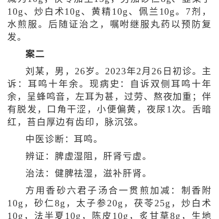
10g、炒白术10g、黄精10g、佩兰10g。7剂，
水煎服。后随证治之，嘱咐继服丸药以预防复
发。
案二
刘某，男，26岁。2023年2月26日初诊。主
诉：耳鸣十年余。现病史：自诉双侧耳鸣十年
余，呈蜂鸣音，左耳为甚，过劳、熬夜加重；伴
有脱发，口角干涩，小便偏黄，夜尿1次。舌暗
红，苔白厚边有齿印，脉沉弦。
中医诊断：耳鸣。
辨证：脾虚湿阻，肝肾亏虚。
治法：健脾祛湿，滋补肝肾。
方用香砂六君子汤合一贯煎加减：制香附
10g，砂仁8g，太子参20g，茯苓25g，炒白术
10g，法半夏10g，陈皮10g，炙甘草8g，生地