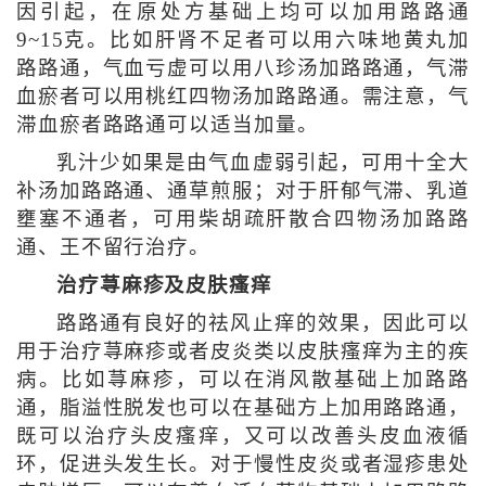
因引起，在原处方基础上均可以加用路路通
9~15克。比如肝肾不足者可以用六味地黄丸加
路路通，气血亏虚可以用八珍汤加路路通，气滞
血瘀者可以用桃红四物汤加路路通。需注意，气
滞血瘀者路路通可以适当加量。
乳汁少如果是由气血虚弱引起，可用十全大
补汤加路路通、通草煎服；对于肝郁气滞、乳道
壅塞不通者，可用柴胡疏肝散合四物汤加路路
通、王不留行治疗。
治疗荨麻疹及皮肤瘙痒
路路通有良好的祛风止痒的效果，因此可以
用于治疗荨麻疹或者皮炎类以皮肤瘙痒为主的疾
病。比如荨麻疹，可以在消风散基础上加路路
通，脂溢性脱发也可以在基础方上加用路路通，
既可以治疗头皮瘙痒，又可以改善头皮血液循
环，促进头发生长。对于慢性皮炎或者湿疹患处