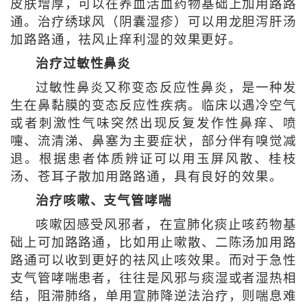
皮肤增厚，可以在养血活血药物基础上加用路路
通。治疗绣球风（阴囊湿疹）可以用龙胆泻肝汤
加路路通，祛风止痒利湿的效果更好。
治疗过敏性鼻炎
过敏性鼻炎又称变态反应性鼻炎，是一种发
生在鼻黏膜的变态反应性疾病。临床以遇冷空气
或者刺激性气味突然出现反复发作性鼻痒、喷
嚏、流清涕、鼻塞为主要症状，部分伴有嗅觉减
退。根据患者体质辨证可以用玉屏风散、桂枝
汤、苍耳子散加用路路通，具有良好的效果。
治疗咳嗽、支气管哮喘
咳嗽因感受风邪者，在宣肺化痰止咳药物基
础上可加路路通，比如用止嗽散、二陈汤加用路
路通可以收到更好的祛风止咳效果。而对于急性
支气管哮喘患者，往往是风邪与痰湿或者湿热相
结，阻滞肺络，单用宣肺降逆法治疗，则喘息难