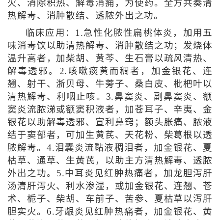
火、消除积热、解毒消痈，为使药。全方共奏清
热解毒、消肿散结、透脓外出之功。
临床应用：1.急性化脓性扁桃体炎，加用五
味消毒饮以助清热解毒、消肿散结之功；发烧体
温升高者，加柴胡、黄芩、生石膏以疏风清热、
解毒透邪。2.咳嗽痰黄而稠者，加金银花、连
翘、射干、浙贝母、牛蒡子、桑白皮、枇杷叶以
清热解毒、利咽止咳。3.鼻窦炎、副鼻窦炎、额
窦炎流脓涕或额窦积液者，加苍耳子、辛夷、金
银花以助解毒透邪、宣利鼻窍；额头胀痛、脓液
结于窦部者，可加生黄芪、天花粉、柴葛根以透
脓解毒。4.泪囊炎流黏液稠泪者，加金银花、夏
枯草、通草、生黄芪，以助主方清热解毒、透脓
外出之功。5.中耳炎见红肿热痛者，加龙胆泻肝
汤清肝泻火、利水渗湿，或加金银花、连翘、苍
术、栀子、柴胡、车前子、苦参、夏枯草以泻肝
胆实火。6.牙龈炎见红肿热痛者，加金银花、黄