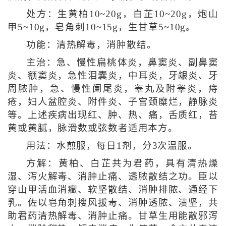
处方：生黄柏10~20g，白芷10~20g，炮山
甲5~10g，皂角刺10~15g，生甘草5~10g。
功能：清热解毒，消肿散结。
主治：急、慢性扁桃体炎，鼻窦炎、副鼻窦
炎、额窦炎，急性泪囊炎，中耳炎，牙龈炎、牙
周脓肿，急、慢性阑尾炎，睾丸及附睾炎，痔
疮，妇人盆腔炎、附件炎、子宫颈糜烂，静脉炎
等。上述疾病出现红、肿、热、痛，舌质红，苔
黄或黄腻，脉滑数或弦数者适用本方。
用法：水煎服，每日1剂，分3次温服。
方解：黄柏、白芷共为君药，具有清热燥
湿、泻火解毒、消肿止痛、透脓散结之功。臣以
穿山甲活血消癥、软坚散结、消肿排脓、通经下
乳。佐以皂角刺搜风拔毒、消肿透脓、溃坚，共
助君药清热解毒、消肿止痛。甘草生用能散邪泻