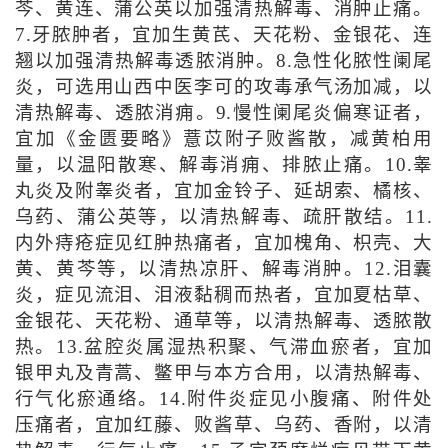
芩、黄连、蒲公英以加强清热解毒、消肿止痛。
7.牙脓肿者，宜加生黄芪、天花粉、金银花、连
翘以加强清热解毒透脓消肿。8.急性化脓性阑尾
炎，可选用山西中医李可的攻毒承气汤加减，以
清热解毒、透脓消痈。9.慢性阑尾炎偏寒证者，
宜加《金匮要略》薏苡附子败酱散，减黄柏用
量，以温阳散寒、解毒消痈、排脓止痛。10.睾
丸炎及附睾炎者，宜加金铃子、延胡索、橘核、
乌药、蒲公英等，以清热解毒、疏肝散结。11.
内外痔疮症见红肿热痛者，宜加槐角、枳壳、大
黄、黄芩等，以清热凉肝、解毒消肿。12.泪囊
炎，症见流泪、泪液黏稠而热者，宜加夏枯草、
金银花、天花粉、通草等，以清热解毒、透脓散
热。13.盆腔炎属湿热积聚、气滞血瘀者，宜加
银甲丸及青蒿、鳖甲与本方合用，以清热解毒、
行气化瘀通络。14.附件炎症见小腹痛、附件处
压痛者，宜加红藤、败酱草、乌药、香附，以清