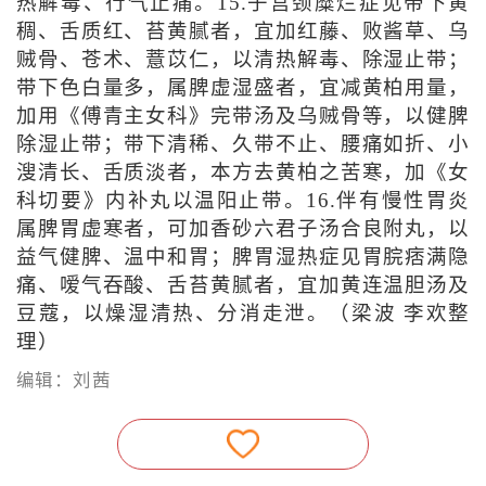
热解毒、行气止痛。15.子宫颈糜烂症见带下黄
稠、舌质红、苔黄腻者，宜加红藤、败酱草、乌
贼骨、苍术、薏苡仁，以清热解毒、除湿止带；
带下色白量多，属脾虚湿盛者，宜减黄柏用量，
加用《傅青主女科》完带汤及乌贼骨等，以健脾
除湿止带；带下清稀、久带不止、腰痛如折、小
溲清长、舌质淡者，本方去黄柏之苦寒，加《女
科切要》内补丸以温阳止带。16.伴有慢性胃炎
属脾胃虚寒者，可加香砂六君子汤合良附丸，以
益气健脾、温中和胃；脾胃湿热症见胃脘痞满隐
痛、嗳气吞酸、舌苔黄腻者，宜加黄连温胆汤及
豆蔻，以燥湿清热、分消走泄。（梁波 李欢整
理）
编辑：刘茜