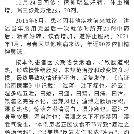
12月24日四诊：精神明显好转，体重稍
增。嘱三诊处方继服，20剂。
2016年6月，患者因其他疾病前来就诊，讲
述当年服用完最后一次就诊时所开20剂中药
后，精神好转，饮食增加，遂停止服药。2021
年3月，患者因其他疾病来诊，年近90岁依旧精
神矍铄。
按本例患者因长期嗜食烟酒，导致肠道积
热，形成慢性结肠炎，未规范治疗和改变饮食习
惯，最终导致病情迁延不愈，反复发作。《临证
指南医案》中记载：“泄泻，注下症也。经云：
湿多成五泄，曰飧，曰溏，曰鹜，曰濡，曰滑，
飧濡之完谷不化，湿兼风也；溏泄之肠垢污积，
湿兼热也；惊溏之澄清溺白，湿兼寒也；濡泄之
身重软弱，湿自胜也；滑泄之久下不能禁固，湿
胜气脱也。”本例患者正因饮食不节导致“溏泄之
肠垢污积”，“湿兼热”反复发作形成“浊毒”，灼