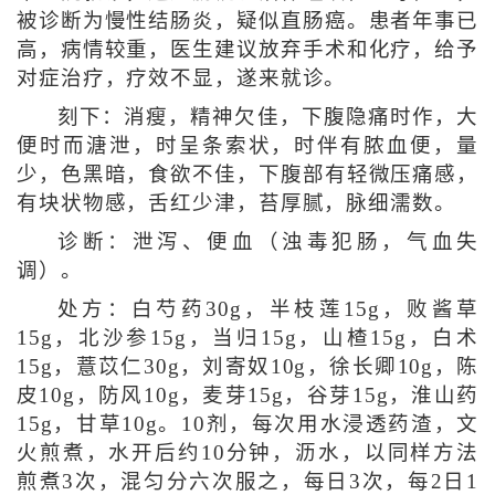
被诊断为慢性结肠炎，疑似直肠癌。患者年事已
高，病情较重，医生建议放弃手术和化疗，给予
对症治疗，疗效不显，遂来就诊。
刻下：消瘦，精神欠佳，下腹隐痛时作，大
便时而溏泄，时呈条索状，时伴有脓血便，量
少，色黑暗，食欲不佳，下腹部有轻微压痛感，
有块状物感，舌红少津，苔厚腻，脉细濡数。
诊断：泄泻、便血（浊毒犯肠，气血失
调）。
处方：白芍药30g，半枝莲15g，败酱草
15g，北沙参15g，当归15g，山楂15g，白术
15g，薏苡仁30g，刘寄奴10g，徐长卿10g，陈
皮10g，防风10g，麦芽15g，谷芽15g，淮山药
15g，甘草10g。10剂，每次用水浸透药渣，文
火煎煮，水开后约10分钟，沥水，以同样方法
煎煮3次，混匀分六次服之，每日3次，每2日1