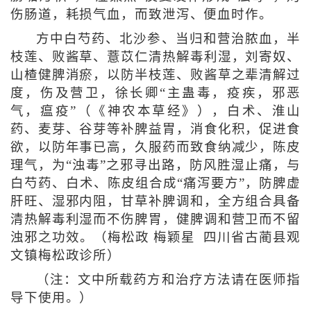
伤肠道，耗损气血，而致泄泻、便血时作。
方中白芍药、北沙参、当归和营治脓血，半
枝莲、败酱草、薏苡仁清热解毒利湿，刘寄奴、
山楂健脾消瘀，以防半枝莲、败酱草之辈清解过
度，伤及营卫，徐长卿“主蛊毒，疫疾，邪恶
气，瘟疫”（《神农本草经》），白术、淮山
药、麦芽、谷芽等补脾益胃，消食化积，促进食
欲，以防年事已高，久服药而致食纳减少，陈皮
理气，为“浊毒”之邪寻出路，防风胜湿止痛，与
白芍药、白术、陈皮组合成“痛泻要方”，防脾虚
肝旺、湿邪内阻，甘草补脾调和，全方组合具备
清热解毒利湿而不伤脾胃，健脾调和营卫而不留
浊邪之功效。（梅松政 梅颖星 四川省古蔺县观
文镇梅松政诊所）
（注：文中所载药方和治疗方法请在医师指
导下使用。）