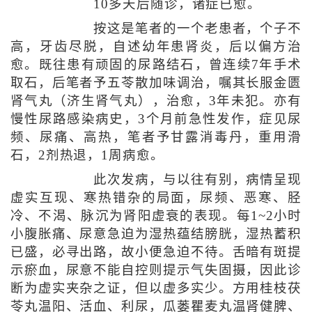
10多天后随诊，诸症已愈。
按这是笔者的一个老患者，个子不
高，牙齿尽脱，自述幼年患肾炎，后以偏方治
愈。既往患有顽固的尿路结石，曾连续7年手术
取石，后笔者予五苓散加味调治，嘱其长服金匮
肾气丸（济生肾气丸），治愈，3年未犯。亦有
慢性尿路感染病史，3个月前急性发作，症见尿
频、尿痛、高热，笔者予甘露消毒丹，重用滑
石，2剂热退，1周病愈。
此次发病，与以往有别，病情呈现
虚实互现、寒热错杂的局面，尿频、恶寒、胫
冷、不渴、脉沉为肾阳虚衰的表现。每1~2小时
小腹胀痛、尿意急迫为湿热蕴结膀胱，湿热蓄积
已盛，必寻出路，故小便急迫不待。舌暗有斑提
示瘀血，尿意不能自控则提示气失固摄，因此诊
断为虚实夹杂之证，但以虚多实少。方用桂枝茯
苓丸温阳、活血、利尿，瓜蒌瞿麦丸温肾健脾、