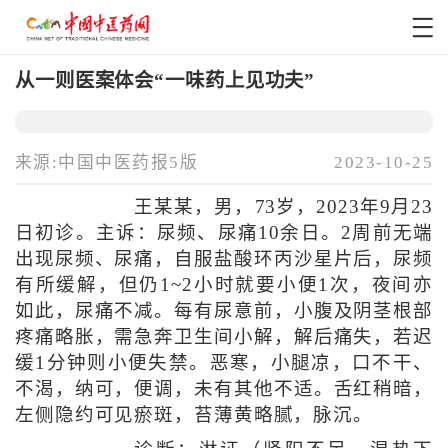
从一则医案体会“一味药上见功夫”
来源:中国中医药报5版
2023-10-25
王某某，男，73岁，2023年9月23
日初诊。主诉：尿频、尿痛10余日。2周前无端
出现尿频、尿痛，自服盐酸环丙沙星片后，尿频
有所缓解，但仍1~2小时就要小便1次，夜间亦
如此，尿痛不减。每有尿意前，小腹及阴茎根部
疼痛略胀，需急奔卫生间小解，解后痛失，若迟
缓1分钟则小便失禁。恶寒，小腿凉，口不干、
不渴，纳可，便调，未有其他不适。舌红稍暗，
左侧隐约可见瘀斑，苔薄黄略腻，脉沉。