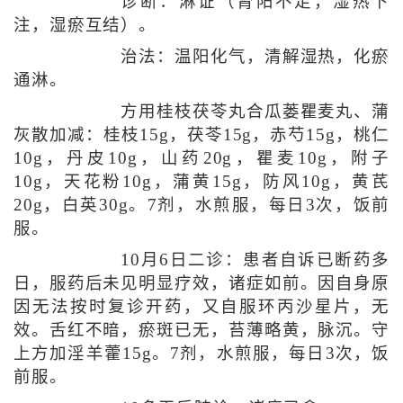
诊断：淋证（肾阳不足，湿热下
注，湿瘀互结）。
治法：温阳化气，清解湿热，化瘀
通淋。
方用桂枝茯苓丸合瓜蒌瞿麦丸、蒲
灰散加减：桂枝15g，茯苓15g，赤芍15g，桃仁
10g，丹皮10g，山药20g，瞿麦10g，附子
10g，天花粉10g，蒲黄15g，防风10g，黄芪
20g，白英30g。7剂，水煎服，每日3次，饭前
服。
10月6日二诊：患者自诉已断药多
日，服药后未见明显疗效，诸症如前。因自身原
因无法按时复诊开药，又自服环丙沙星片，无
效。舌红不暗，瘀斑已无，苔薄略黄，脉沉。守
上方加淫羊藿15g。7剂，水煎服，每日3次，饭
前服。