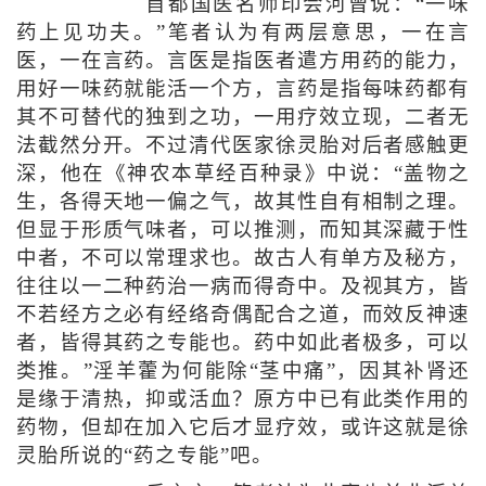
首都国医名师印会河曾说：“一味
药上见功夫。”笔者认为有两层意思，一在言
医，一在言药。言医是指医者遣方用药的能力，
用好一味药就能活一个方，言药是指每味药都有
其不可替代的独到之功，一用疗效立现，二者无
法截然分开。不过清代医家徐灵胎对后者感触更
深，他在《神农本草经百种录》中说：“盖物之
生，各得天地一偏之气，故其性自有相制之理。
但显于形质气味者，可以推测，而知其深藏于性
中者，不可以常理求也。故古人有单方及秘方，
往往以一二种药治一病而得奇中。及视其方，皆
不若经方之必有经络奇偶配合之道，而效反神速
者，皆得其药之专能也。药中如此者极多，可以
类推。”淫羊藿为何能除“茎中痛”，因其补肾还
是缘于清热，抑或活血？原方中已有此类作用的
药物，但却在加入它后才显疗效，或许这就是徐
灵胎所说的“药之专能”吧。