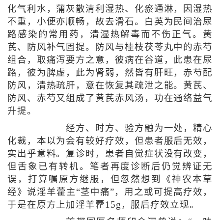
化气利水，蒲灰散清利湿热、化瘀通淋，因湿热
不重，小便亦顺畅，故去滑石。白英为民间治尿
路感染的常用药，清湿热解毒而不伤正气。黄
芪、防风补气固提。防风与桂枝茯苓丸中的赤芍
组合，取痛泻要方之意，彼病在谷道，此患在尿
路，彼为脾虚，此为肾弱，然皆有肝旺，赤芍配
防风，清热疏肝，意在恢复其疏泄之能。黄芪、
防风、赤芍又组成了黄芪赤风汤，功在通络益气
升提。
经方、时方、验方融为一处，精心
化裁，本以为会有较好疗效，但患者服后无效，
实出乎意料。复诊时，患者自觉症状没有改变，
但舌象已有转机。笔者再度诊断后仍觉辨证无
误，打算嘱原方继服，但忽然想到《神农本草
经》说淫羊藿主“茎中痛”，用之或可提高疗效，
于是在原方上加淫羊藿15g，服后疗效立现。