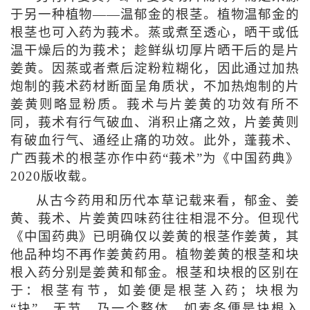
于另一种植物——温郁金的根茎。植物温郁金的
根茎也可入药为莪术。蒸或煮至透心，晒干或低
温干燥后的为莪术；趁鲜纵切厚片晒干后的是片
姜黄。因蒸或者煮后淀粉粒糊化，因此通过加热
炮制的莪术药材断面呈角质状，不加热炮制的片
姜黄则略显粉质。莪术与片姜黄的功效有所不
同，莪术有行气破血、消积止痛之效，片姜黄则
有破血行气、通经止痛的功效。此外，蓬莪术、
广西莪术的根茎亦作中药“莪术”为《中国药典》
2020版收载。
从古今药用和历代本草记载来看，郁金、姜
黄、莪术、片姜黄四味药往往相混不分。但现代
《中国药典》已明确仅以姜黄的根茎作姜黄，其
他品种均不再作姜黄药用。植物姜黄的根茎和块
根入药分别是姜黄和郁金。根茎和块根的区别在
于：根茎有节，如姜便是根茎入药；块根为
“块”，无节，乃一个整体，如麦冬便是块根入