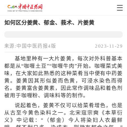
如何区分姜黄、郁金、莪术、片姜黄
来源:中国中医药报4版
2023-11-29
基地里种有一大片姜黄，每次对外科普基本
都是从“咖喱土豆”“咖喱牛肉”开始。咖喱菜式美
味，在大家如此熟悉的这种菜肴当中便有中药姜
黄。姜黄因其形似姜而色黄，可浸水染色而得
名。姜黄富含姜黄素，因此常作调味品和着色剂
被用于咖喱粉、调味料等的制作。
说起着色，姜黄不仅可以给菜肴增色，也是
从古至今黄色染料之一。北宋寇宗奭《本草衍
义》中记载：“（郁金）今人将染妇人衣最鲜