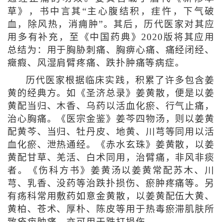
草》，书中言其“主心腹结积，疰忤，下气破
血，除风热，消痈肿”。其后，历代医家对其应
用多有补充，至《中国药典》2020版将其应用
总结为：用于胸胁刺痛、胸痹心痛、痛经闭经、
癥瘕、风湿肩臂疼痛、跌扑肿痛等病症。
历代医家根据临床实践，积累了许多包含姜
黄的经典方。如《圣济总录》姜黄散，便是以姜
黄配当归、木香、乌药以活血化瘀、行气止痛，
治心胸痛。《医宗金鉴》姜芩四物汤，则以姜黄
配黄芩、当归、牡丹皮、地黄、川芎等同用以活
血化瘀、泄热通经。《赤水玄珠》姜黄散，以姜
黄配甘草、羌活、白术同用，治臂痛，非风非痰
者。《伤科方书》姜黄汤以姜黄常配苏木、川
芎、乳香、没药等治跌扑损伤、瘀肿疼痛等。另
有疡科常用敷药如意金黄散，以姜黄配伍大黄、
黄柏、苍术、厚朴、陈皮等用于热毒瘀滞肌肤所