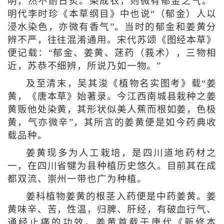
明，然不耐日炙。染成衣，则微有郁金之气。”
明代李时珍《本草纲目》中也说“（郁金）人以
浸水染色，亦微有香气”。当时的郁金和姜黄分
辨不严，往往混淆通用。宋代苏颂《图经本草》
便记载：“郁金、姜黄、蒁药（莪术），三物相
近，苏恭不细辨，所说乃如一物。”
及至清末，吴其浚《植物名实图考》载“姜
黄，《唐本草》始著录。今江西南城县栽种之姜
黄贩他处染黄，其形状似美人蕉而根如姜，色极
黄，气亦微辛”，其所言的姜黄便是如今药典收
载品种。
姜黄现多为人工栽培，是四川道地药材之
一，在四川省犍为县种植历史悠久。目前其在成
都双流、崇州一带也广为种植。
姜科植物姜黄的根茎入药便是中药姜黄。姜
黄味辛、苦，性温，归脾、肝经，有破血行气、
通经止痛的功效。姜黄首载于唐代《新修本