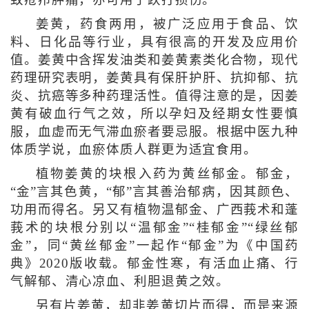
致疮疖肿痛，亦可用于跌打损伤。
姜黄，药食两用，被广泛应用于食品、饮
料、日化品等行业，具有很高的开发及应用价
值。姜黄中含挥发油类和姜黄素类化合物，现代
药理研究表明，姜黄具有保肝护肝、抗抑郁、抗
炎、抗癌等多种药理活性。值得注意的是，因姜
黄有破血行气之效，所以孕妇及经期女性要慎
服，血虚而无气滞血瘀者要忌服。根据中医九种
体质学说，血瘀体质人群更为适宜食用。
植物姜黄的块根入药为黄丝郁金。郁金，
“金”言其色黄，“郁”言其善治郁病，因其颜色、
功用而得名。另又有植物温郁金、广西莪术和蓬
莪术的块根分别以“温郁金”“桂郁金”“绿丝郁
金”，同“黄丝郁金”一起作“郁金”为《中国药
典》2020版收载。郁金性寒，有活血止痛、行
气解郁、清心凉血、利胆退黄之效。
另有片姜黄，却非姜黄切片而得，而是来源