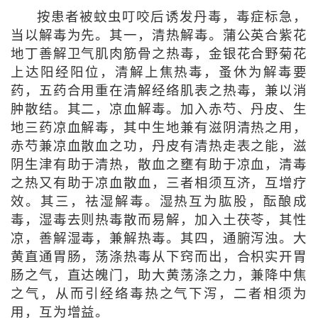
按患者被蚊虫叮咬后诱发丹毒，毒症标急，
当以解毒为先。其一，清热解毒。蒲公英合紫花
地丁善解卫气肌肉筋骨之热毒，金银花合野菊花
上达阳经阳位，清解上焦热毒，蚤休为解毒要
药，五药合用重在清解经络肌表之热毒，兼以消
肿散结。其二，凉血解毒。加入赤芍、丹皮、生
地三药凉血解毒，其中生地兼有滋阴清热之用，
赤芍兼凉血散血之功，丹皮有清热走表之能，滋
阴生津有助于清热，散血之壅有助于凉血，清毒
之热又有助于凉血散血，三者相须互济，互增疗
效。其三，祛湿解毒。湿热互为肱股，酝酿成
毒，湿毒去则热毒散而易解，加入土茯苓，其性
凉，善解湿毒，兼解热毒。其四，通腑泻浊。大
黄直通胃肠，荡涤热毒从下窍而出，合枳实开胃
肠之气，直达魄门，助大黄荡涤之力，兼降中焦
之气，从而引经络毒热之气下泻，二者相须为
用，互为增益。