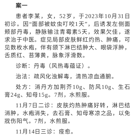
案一
患者李某，女，52岁，于2023年10月31日
初诊。因“面部被蚊虫叮咬1天”，后诱发左侧面
颊部丹毒，静脉输注青霉素5天，效果欠佳，遂
求治于中医。症见局部皮肤鲜红灼热、肿痛，可
见数枚水疱，伴有颌下淋巴结肿大、眼袋浮肿，
舌质红、苔薄黄，脉象浮滑数。
诊断：丹毒（风热毒蕴证）。
治法：疏风化浊解毒，清热凉血通腑。
处方：消丹方加荆芥10g、防风10g、生石
膏24g、知母15g。7剂，水煎服。
11月7日二诊：皮肤灼热肿痛好转，淋巴结
消肿，水疱消失，去石膏、知母寒凉之品，以免
戕伤阳气。7剂，水煎服。
11月14日三诊：痊愈。