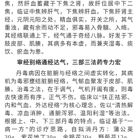
焦，然肝血蓄藏于下焦之肾，故肝位居中下二
焦，临证中焦辨肝气，下焦辨肝血。下焦肝肾主
经，元阴元阳之处，精血俱实，开关之所，其气
重浊，藏有余而动不足，邪毒易入骨髓、入络。
其经络联通上下，经气通于奇经八脉。好发于下
肢皮部、肌腠，其病多有本虚，而兼夹湿毒、痰
饮、瘀血为患。
审经别络通经达气，三部三法药专力宏
丹毒病因在脏腑与经络之间虚实转化，其病
机为毒邪壅结脏腑经络，气郁血聚发于皮部、肌
腠。治毒之法，在于调气，气机开阖有度，则毒
去快速而有序，正气不伤。临床以“扶正祛邪、
内和气血、外达经络”为核心理念，佐以“清热解
毒、凉血消肿、通腑泻邪、温阳利湿”等治法。
根据上、中、下三部丹毒的特点，临证基于“一
病一方”的诊疗思路，自拟消丹方：蒲公英
30g，紫花地丁30g，金银花30g，野菊花12g，