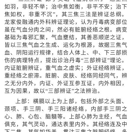
如羽，非轻不举；治中焦如衡，非平不安；治下
焦如权，非重不沉”，其三焦三法是辨证总纲。
龙家俊融通内外科辨证理论，认为丹毒病变部位
虽在气血分肉之间，然必有脏腑经络之根。病变
基础为毒邪汇聚，气血壅结，其善恶顺逆之证，
皆以三焦气血之生成、运化为根源，故据三焦气
血、阴阳运行规律，结合人体上、中、下三部损
伤的病理特点，提出诊治丹毒“三部辨证”理论。
内证脏腑辨证，重气血之虚实；外证经络辨证，
重经络之瘀滞。脏腑、皮肤、经络同经同气，辨
之无分内外，内证、外证互参互证，内外相因，
互为因果，故以“三部辨证”之法辨治。
上部：横膈以上为上部，包括外部之头面、
颈项、手三阴、手三阳诸经络，内部手三阴之
心、肺、心包、脑髓等。上部心肺为主经，气血
俱充，其气灵动，通达表里内外。其经络连及中