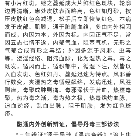
有小片红斑，继之蔓延成大片鲜红色斑块，轮廓
边界清晰，患处皮肤表面略高，色红如丹砂，按
压皮肤红色会减退，松手后立即恢复红色。本病
发于皮部、肌腠，通于脏腑血络，多由内外相因
而成，内因为本，外因为标。内因正气不足，常
因五志七情不遂，内郁气血，阻塞气机，无形之
气郁合成有形之毒结；外因多源于风邪、虫毒
等，浸淫经络、阻滞血脉，化为湿热之毒。毒之
既发，循风而上，循积郁中，循湿下注，然皆以
入血发斑、色红如丹、蔓延迅速为特点。风邪善
行数变，夹湿热之毒循经飙络，发病迅速，风胜
则痒，毒聚成肿则痛。毒邪深伏于营血，热壅毒
聚，热为毒之渐，毒为热之极，热毒燔灼血脉，
迫血逆经，乱血出脉，阻于肌肤，发为红色斑
疹。
融通内外创新辨证，倡导丹毒三部诊法
“三焦辨证”源于吴瑭《温病条辨》“治上焦