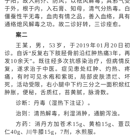
于阳，故入荆芥、防风，以祛风解毒；其邪气受
于外，根于内，入石膏、知母，清气分热毒。白
僵蚕性平无毒，血肉有情之品，善入血络，具有
通络熄风解毒之功。故二诊好转，三诊痊愈。
案二
王某，男，53岁，于2019年01月20日初
诊。自诉“反复右下肢胫骨前沿红肿热痛3年，再
发10余天”。既往经多次抗感染治疗，但病情反
复，遂求治于中医。症见患处红肿、灼热、疼
痛，有时可见水疱和紫斑，局部皮肤溃烂、坏
死，活动受限，右小腿中下约三分之一面积焮红
肿胀，便秘，舌质红，苔黄腻，脉滑数。
诊断：丹毒（湿热下注证）。
治则：清热解毒，利湿消肿，通腑泻浊。
方药：消丹方加苍术15g、黄柏15g、薏苡
仁40g、川牛膝15g，7剂，水煎服。