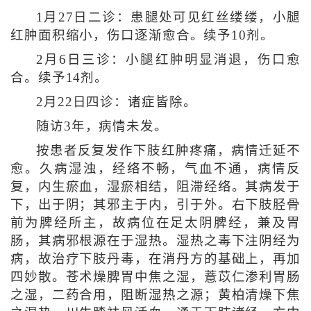
1月27日二诊：患腿处可见红丝缕缕，小腿
红肿面积缩小，伤口逐渐愈合。续予10剂。
2月6日三诊：小腿红肿明显消退，伤口愈
合。续予14剂。
2月22日四诊：诸症皆除。
随访3年，病情未发。
按患者反复发作下肢红肿疼痛，病情迁延不
愈。久病湿浊，经络不畅，气血不通，病情反
复，内生瘀血，湿瘀相结，阻滞经络。其病发于
下，出于阴；其邪主于内，引于外。右下肢胫骨
前为脾经所主，故病位在足太阴脾经，兼及胃
肠，其病邪根源在于湿热。湿热之毒下注阴经为
病，故治疗下肢丹毒，在消丹方的基础上，再加
四妙散。苍术燥脾胃中焦之湿，薏苡仁渗利胃肠
之湿，二药合用，阻断湿热之源；黄柏清燥下焦