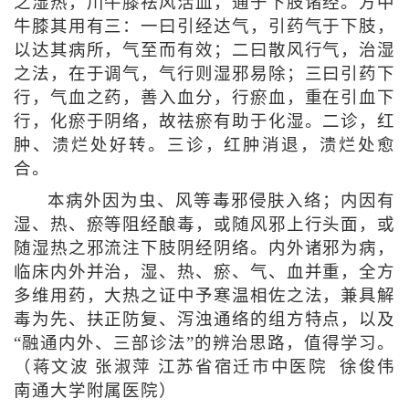
之湿热，川牛膝祛风活血，通于下肢诸经。方中
牛膝其用有三：一曰引经达气，引药气于下肢，
以达其病所，气至而有效；二曰散风行气，治湿
之法，在于调气，气行则湿邪易除；三曰引药下
行，气血之药，善入血分，行瘀血，重在引血下
行，化瘀于阴络，故祛瘀有助于化湿。二诊，红
肿、溃烂处好转。三诊，红肿消退，溃烂处愈
合。
本病外因为虫、风等毒邪侵肤入络；内因有
湿、热、瘀等阻经酿毒，或随风邪上行头面，或
随湿热之邪流注下肢阴经阴络。内外诸邪为病，
临床内外并治，湿、热、瘀、气、血并重，全方
多维用药，大热之证中予寒温相佐之法，兼具解
毒为先、扶正防复、泻浊通络的组方特点，以及
“融通内外、三部诊法”的辨治思路，值得学习。
（蒋文波 张淑萍 江苏省宿迁市中医院 徐俊伟
南通大学附属医院）