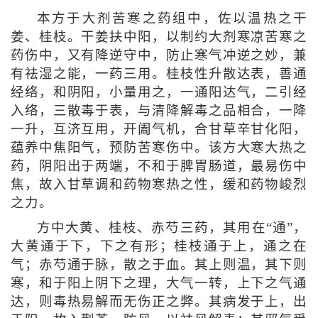
本方于大剂苦寒之药组中，佐以温热之干
姜、桂枝。干姜扶中阳，以制约大剂寒凉苦寒之
药伤中，又有降逆守中，防止寒气冲逆之妙，兼
有祛湿之能，一药三用。桂枝性升散达表，善通
经络，和阴阳，小量用之，一通阳达气，二引经
入络，三散毒于表，与清降解毒之品相合，一降
一升，互济互用，开阖气机，合甘草辛甘化阳，
蕴养中焦阳气，预防苦寒伤中。该方大寒大热之
药，阴阳出于两端，不和于脾胃肠道，最易伤中
焦，故入甘草调和药物寒热之性，缓和药物峻烈
之力。
方中大黄、桂枝、赤芍三药，其用在“通”，
大黄通于下，下之有形；桂枝通于上，通之在
气；赤芍通于脉，散之于血。其上则温，其下则
寒，和于阳上阴下之理，大气一转，上下之气通
达，则毒热易解而无伤正之弊。其病发于上，出