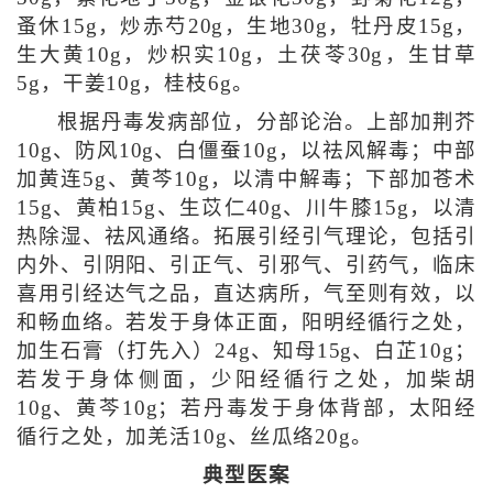
蚤休15g，炒赤芍20g，生地30g，牡丹皮15g，
生大黄10g，炒枳实10g，土茯苓30g，生甘草
5g，干姜10g，桂枝6g。
根据丹毒发病部位，分部论治。上部加荆芥
10g、防风10g、白僵蚕10g，以祛风解毒；中部
加黄连5g、黄芩10g，以清中解毒；下部加苍术
15g、黄柏15g、生苡仁40g、川牛膝15g，以清
热除湿、祛风通络。拓展引经引气理论，包括引
内外、引阴阳、引正气、引邪气、引药气，临床
喜用引经达气之品，直达病所，气至则有效，以
和畅血络。若发于身体正面，阳明经循行之处，
加生石膏（打先入）24g、知母15g、白芷10g；
若发于身体侧面，少阳经循行之处，加柴胡
10g、黄芩10g；若丹毒发于身体背部，太阳经
循行之处，加羌活10g、丝瓜络20g。
典型医案