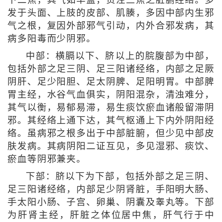
下二焦，其气如华盖，贯注三焦之脏腑经络。多
发于头面、上肢的皮部、肌腠，多因中部内生邪
气之根，复因外部邪气引动，内外合邪发病，其
病多阳毒而少阴邪。
中部：横膈以下、脐以上的脘腹部为中部，
包括外部之足三阴、足三阳诸经络，内部之足厥
阴肝、足少阳胆、足太阴脾、足阳明胃。中部脾
胃主经，水谷气血俱实，阴阳混杂，清浊难分，
其气以衡，易郁易滞，易生痰饮瘀血诸般留滞阴
邪。其经络上通下达，其气枢通上下内外阴阳经
络。虽病邪之根多出于中部脏腑，但少见中部皮
肤发病。其病阴阳二证互见，多见湿邪、痰饮、
瘀血等阴邪兼夹。
下部：脐以下为下部，包括外部之足三阴、
足三阳诸经络，内部足少阴肾脏，手阳明大肠、
手太阳小肠、子宫、卵巢、阴囊及睾丸等。下部
为肝肾主经，肝脏之体位居中焦，肝气行于中