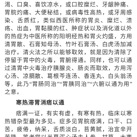
渴、口臭、喜饮凉水，或口腔糜烂、牙龈肿痛、
胃脘灼痛、大便秘结，或病毒性高热，或牙周感
染、舌质红，类似西医所称的胃炎、糜烂、溃
疡、出血，胃黏膜的红、肿症状以及消化道以外
的热症为中医所称的阳明经热和胃火灼盛，方用
清胃散、石膏知母汤、竹叶石膏汤、白虎汤加减
治疗。清火法之所以能够取效，就是因为清除了
停留于胃中的火毒，胃腑得通。同样，也可以通
过清胃中火毒治疗胰腺炎、肠炎而取效，方用泻
心汤、凉膈散、葛根芩连汤、香连丸、白头翁汤
等，此乃“胃肠同治”“胃胰同治”“六腑以通为用”
之意。
寒热滞胃消痞以通
痞满一证，有实有虚，有寒有热，临床以寒
热错杂型最为多见。症多见胃脘痞满，口干、口
苦，疲倦，纳呆，舌质淡白，苔黄腻，治宜辛开