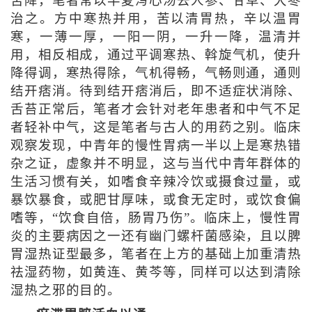
苦降，笔者常以半夏泻心汤去人参、甘草、大枣
治之。方中寒热并用，苦以清胃热，辛以温胃
寒，一薄一厚，一阳一阴，一升一降，温清并
用，相反相成，通过平调寒热、斡旋气机，使升
降得调，寒热得除，气机得畅，气畅则通，通则
结开痞消。待到结开痞消后，即不适症状消除、
舌苔正常后，笔者才会针对老年患者和中气不足
者轻补中气，这是笔者与古人的用药之别。临床
观察发现，中青年的慢性胃病一半以上是寒热错
杂之证，虚象并不明显，这与当代中青年群体的
生活习惯有关，如嗜食辛辣冷饮或摄食过量，或
暴饮暴食，或肥甘厚味，或食无定时，或饮食偏
嗜等，“饮食自倍，肠胃乃伤”。临床上，慢性胃
炎的主要病因之一还有幽门螺杆菌感染，且以脾
胃湿热证型最多，笔者在上方的基础上加重清热
祛湿药物，如黄连、黄芩等，同样可以达到清除
湿热之邪的目的。