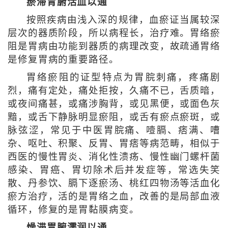
瘀滞胃腑活血以通
按照疾病由浅入深的规律，血瘀证当属较深
层次的器质阶段，所以病程长，治疗难。胃络瘀
阻是胃病由功能到器质的病理改变，故疏通胃络
是修复胃病的重要路径。
胃络瘀阻的证型特点为胃脘刺痛，疼痛剧
烈，痛有定处，痛处拒按，久痛不已，舌质暗，
或夜间痛甚，或痛涉胸背，或见黑便，或面色灰
黯，或舌下静脉明显瘀阻，或舌有瘀点瘀斑，或
脉弦涩，常见于中医胃脘痛、噎膈、痞满、嘈
杂、呕吐、积聚、反胃、胃痞等病范畴，相似于
西医的慢性胃炎、消化性溃疡、慢性幽门螺杆菌
感染、胃癌、胃切除术后并发症等，常选失笑
散、丹参饮、膈下逐瘀汤、桃红四物汤等活血化
瘀方治疗，活的是胃络之血，改善的是局部血液
循环，修复的是胃黏膜病变。
燥滞胃腑濡润以通