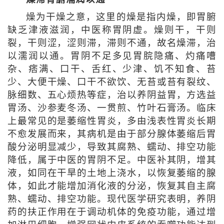
燥为干燥之意，这里的燥是指内燥，即胃腑
缺乏津液滋润，中医称胃阴虚。燥则干，干则
裂，干则涩，涩则滞，滞则不通，故名燥滞，治
以濡润以通。胃阴不足多见胃脘隐痛、灼痛嘈
杂、痞满、口干、舌红、少津、饥不知食、苔
少、大便干燥、口干不欲饮、无苔或苔有裂纹、
脉细数、五心烦热等症，治以养阴益胃，方选益
胃汤、沙参麦冬汤、一贯煎、竹叶石膏汤。临床
上最常见的是萎缩性胃炎，多由浅表性胃炎长期
不愈发展而来，其病机是由于部分腺体萎缩后胃
酸分泌明显减少，导致其腐熟、蠕动、排空功能
降低，属于中医的胃阴不足。中医补其阴，增其
液，如同在干旱的土地上浇水，以恢复萎缩的腺
体，如此才能增加消化液的分泌，恢复其自主腐
熟、蠕动、排空功能。现代医学研究表明，养阴
药的扶正作用在于调动机体的免疫功能，通过增