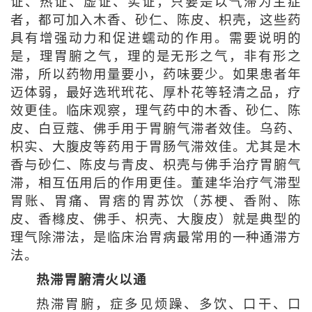
证、热证、虚证、实证，只要是以气滞为主症
者，都可加入木香、砂仁、陈皮、枳壳，这些药
具有增强动力和促进蠕动的作用。需要说明的
是，理胃腑之气，理的是无形之气，非有形之
滞，所以药物用量要小，药味要少。如果患者年
迈体弱，最好选玳玳花、厚朴花等轻清之品，疗
效更佳。临床观察，理气药中的木香、砂仁、陈
皮、白豆蔻、佛手用于胃腑气滞者效佳。乌药、
枳实、大腹皮等药用于胃肠气滞效佳。尤其是木
香与砂仁、陈皮与青皮、枳壳与佛手治疗胃腑气
滞，相互伍用后的作用更佳。董建华治疗气滞型
胃账、胃痛、胃痞的胃苏饮（苏梗、香附、陈
皮、香橼皮、佛手、枳壳、大腹皮）就是典型的
理气除滞法，是临床治胃病最常用的一种通滞方
法。
热滞胃腑清火以通
热滞胃腑，症多见烦躁、多饮、口干、口