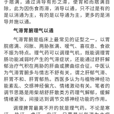
于痞满，通过消导有形之滞，使胃和而痞满自
除，此为因伤食而滞，消导以通，只不过是有的
是以消通为主，有的是以导通为主，更多的是消
导并施以通。
气滞胃腑理气以通
气滞胃腑是临床上最常见的证型之一，以胃
脘痞满、闷胀、两胁胀满、嗳气、喜叹息、食欲
不振为特点。理气药可以调理气机，既能调理胃
肠功能减弱时产生的气滞症状，还能通过舒肝解
郁治疗气积在两胁的肝曲或脾曲综合征，中医认
为气滞胃腑多与情志不舒有关，谓之肝郁气滞、
肝胃不和、肝胃郁热。西医多认为与植物神经功
能紊乱、交感神经偏亢、情绪激动有关。笔者的
调节思路是用柴胡舒肝散类方药理气解郁，缓解
情绪紧张，间接达到调节交感神经功能的作用。
调理脾胃最离不开的就是理气药。不论是寒