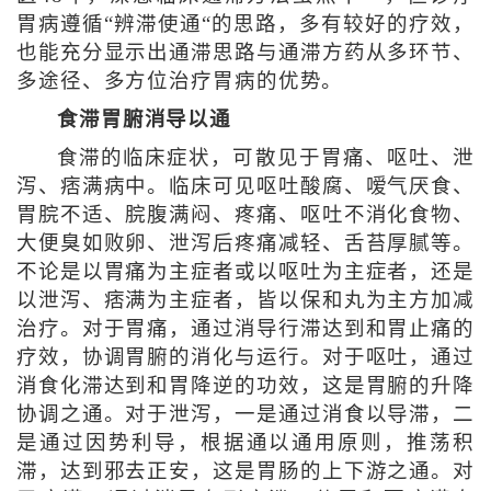
胃病遵循“辨滞使通“的思路，多有较好的疗效，
也能充分显示出通滞思路与通滞方药从多环节、
多途径、多方位治疗胃病的优势。
食滞胃腑消导以通
食滞的临床症状，可散见于胃痛、呕吐、泄
泻、痞满病中。临床可见呕吐酸腐、嗳气厌食、
胃脘不适、脘腹满闷、疼痛、呕吐不消化食物、
大便臭如败卵、泄泻后疼痛减轻、舌苔厚腻等。
不论是以胃痛为主症者或以呕吐为主症者，还是
以泄泻、痞满为主症者，皆以保和丸为主方加减
治疗。对于胃痛，通过消导行滞达到和胃止痛的
疗效，协调胃腑的消化与运行。对于呕吐，通过
消食化滞达到和胃降逆的功效，这是胃腑的升降
协调之通。对于泄泻，一是通过消食以导滞，二
是通过因势利导，根据通以通用原则，推荡积
滞，达到邪去正安，这是胃肠的上下游之通。对