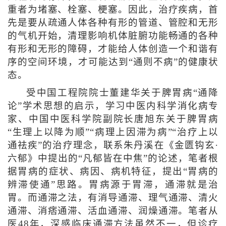
重者为堵塞、栓塞、梗塞。因此，治疗疾病，首
先是要从疏通人体各种有形的管道、管腔和无形
的气机开始，清理影响机体脏腑功能畅通的各种
有形和无形的障碍，才能给人体创造一个和谐有
序的空间环境，才可能达到“通则不病”的健康状
态。
受中国工程院院士董建华关于脾胃病“通降
论”学术思想的启示，学习中医内科学消化病专
家、中国中医科学院副院长唐旭东关于脾胃病
“生理上以降为顺”“病理上因滞为病”“治疗上以
通祛疾”的治疗理念，联系朱丹溪在《金匮钩玄·
六郁》中提出的“凡郁皆在中焦”的论述，笔者根
据胃病的症状、病因、病机特征，提出“胃病的
辨滞使通”思路。胃病源于胃滞，通滞就是治
胃。而通滞之法，有消导通滞、理气通滞、清火
通滞、消痞通滞、活血通滞、润燥通滞。笔者从
医48年，深感临床通滞方法虽然不一，但诊疗