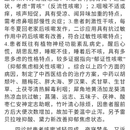
状，考虑“胃咳”（反流性咳嗽）；2.咽喉不适或
痒，咳声短促，具有受凉、闻异味加重的特点，
需考虑鼻咽部慢性炎症；3.患者刺激性干咳，每
年冬夏回老家后咳嗽发作，二诊应用具有抗过敏
作用中药后咳嗽有改善，符合过敏性咳嗽特点；
4.患者既往有植物神经功能紊乱病史，醒后心
慌，胡思乱想，睡眠不佳，睡着后不咳，具有多
思多虑的性格特点，较多证据指向“郁证性咳嗽”
（抑郁焦虑相关性咳嗽）。综合以上四个方面的
病因，制定了中西医结合的治疗方案，中药以胡
颓叶、腊梅花、胖大海、罗汉果、炙甘草、生甘
草、土茯苓清热解毒利咽；犀角地黄汤加龙葵清
热凉血抗过敏；菖蒲、远志、五味子、茯神、酸
枣仁安神定志助眠，竹叶清心除烦，因患者服前
方后大便次数增加，故加干姜温中止泻。另予雷
贝拉唑抑酸、黛力新改善抑郁焦虑状态。
四诊时患者咳嗽减轻四成，夜寐梦多，又诉