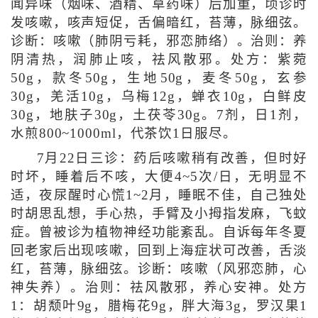
闻异味（烟味、酒精、草药味）后加重，顷诊时
发咳嗽，咳声短促，舌偏暗红，苔薄，脉细弦。
诊断：咳嗽（肺阴亏耗，邪恋肺络）。治则：养
阴清热，润肺止咳，祛风散邪。处方：紫菀
50g，款冬50g，生地50g，麦冬50g，玄参
30g，羌活10g，乌梅12g，蝉衣10g，白鲜皮
30g，地肤子30g，土茯苓30g。7剂，日1剂，
水煎800~1000ml，代茶饮1日服尽。
7月22日三诊：药后咳嗽稍有改善，但时好
时坏，睡着后不咳，大便4~5次/日，无明显不
适，夜尿醒时心慌1~2月，睡眠不佳，自己独处
时胡思乱想，手心热，手臂及小拇指发麻，飞蚊
症。曾被诊为植物神经功能紊乱。自诉每年冬夏
回老家后出现咳嗽，回到上海症状可改善，舌淡
红，苔薄，脉细弦。诊断：咳嗽（风邪恋肺，心
神失养）。治则：祛风散邪，养心安神。处方
1：胡颓叶9g，腊梅花9g，胖大海3g，罗汉果1