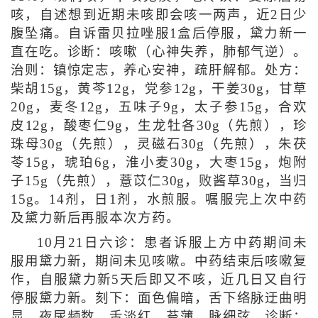
咳，自述想到近期未咳即会咳一两声，近2日少
腹坠痛。自诉雷贝拉唑服1盒后停服，黛力新一
直在吃。诊断：咳嗽（心神失养，肺郁气逆）。
治则：镇惊定志，养心安神，疏肝解郁。处方：
柴胡15g，黄芩12g，党参12g，干姜30g，甘草
20g，麦冬12g，五味子9g，太子参15g，合欢
皮12g，酸枣仁9g，生龙牡各30g（先煎），珍
珠母30g（先煎），灵磁石30g（先煎），朱茯
苓15g，琥珀6g，淮小麦30g，大枣15g，炮附
子15g（先煎），薏苡仁30g，败酱草30g，当归
15g。14剂，日1剂，水煎服。嘱服完上次中药
及黛力新后再服本次方药。
10月21日六诊：患者诉服上方中药期间未
服用黛力新，期间未见咳嗽。中药结束后咳嗽复
作，自服黛力新5天后即又不咳，近几日又自行
停服黛力新。刻下：面色偏暗，舌下络脉迂曲明
显，夜尿频数，舌淡红、苔薄，脉细弦。诊断：