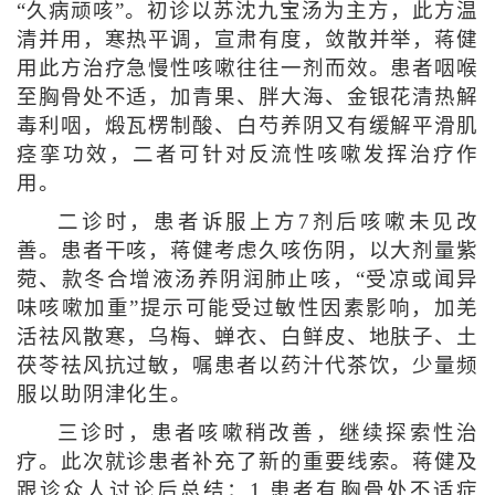
“久病顽咳”。初诊以苏沈九宝汤为主方，此方温
清并用，寒热平调，宣肃有度，敛散并举，蒋健
用此方治疗急慢性咳嗽往往一剂而效。患者咽喉
至胸骨处不适，加青果、胖大海、金银花清热解
毒利咽，煅瓦楞制酸、白芍养阴又有缓解平滑肌
痉挛功效，二者可针对反流性咳嗽发挥治疗作
用。
二诊时，患者诉服上方7剂后咳嗽未见改
善。患者干咳，蒋健考虑久咳伤阴，以大剂量紫
菀、款冬合增液汤养阴润肺止咳，“受凉或闻异
味咳嗽加重”提示可能受过敏性因素影响，加羌
活祛风散寒，乌梅、蝉衣、白鲜皮、地肤子、土
茯苓祛风抗过敏，嘱患者以药汁代茶饮，少量频
服以助阴津化生。
三诊时，患者咳嗽稍改善，继续探索性治
疗。此次就诊患者补充了新的重要线索。蒋健及
跟诊众人讨论后总结：1.患者有胸骨处不适症