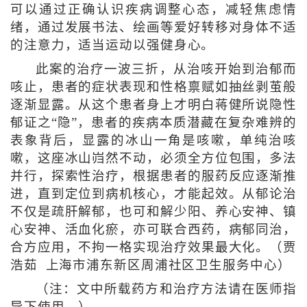
可以通过正确认识疾病调整心态，减轻焦虑情
绪，通过发展书法、绘画等爱好转移对身体不适
的注意力，适当运动以强健身心。
此案的治疗一波三折，从治咳开始到治郁而
咳止，患者的症状表现和性格禀赋如抽丝剥茧般
逐渐显露。从这个患者身上才明白蒋健所说隐性
郁证之“隐”，患者的疾病本质潜藏在复杂难辨的
表象背后，显露的冰山一角是咳嗽，单纯治咳
嗽，这座冰山岿然不动，必须全方位包围，多法
并行，探索性治疗，根据患者的服药反应逐渐推
进，直到定位到病机核心，才能起效。从郁论治
不仅是疏肝解郁，也可和解少阳、养心安神、镇
心安神、活血化瘀，亦可联合西药，病郁同治，
合方应用，不拘一格实现治疗效果最大化。（贾
浩茹 上海市浦东新区周浦社区卫生服务中心）
（注：文中所载药方和治疗方法请在医师指
导下使用。）