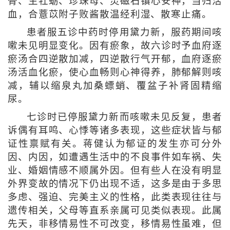
骨、生牡蛎、珍珠母、灵磁石镇心安神，当归活
血，合薏苡附子败酱散温经利湿、散寒止痛。
患者服五诊中药时停用黛力新，服药期间咳
嗽未见明显变化。因有瘀象，故六诊时予血府逐
瘀汤合四逆散加减，四逆散行气开郁，血府逐瘀
汤活血化瘀，使心血畅则心神得养，肺郁解则咳
减，辅以缩泉丸加桑螵蛸、覆盆子补肾固精缩
尿。
七诊时已停服黛力新而咳嗽未见反复，患者
诉偶有耳鸣、心悸等诸多表现，这些症状皆与郁
证性禀赋有关。蒋健认为郁证的发生亦可分外
因、内因，如遭遇生活中的不良事件如车祸、失
业、婚姻情感不顺属外因。但有些人在没有明显
外界变故的情况下仍出现不适，这多是由于多思
多虑、强迫、完美主义的性格，此类表现往往与
遗传相关，父母等直系亲属可见类似表现。此属
先天，非移情易性不可改变，移情易性虽难，但