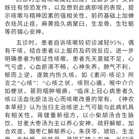
既往有惊恐发作，以及想到此病即咳的表现，提
示咳嗽与精神因素的强相关性，前药基础上加蝉
衣祛风止痉，麻黄捣久病窠臼，生龙骨、生牡蛎
等药镇心安神。
五诊时，患者自诉咳嗽较初诊减轻95%，偶
有干咳，结合患者以上服药及药效反应，进一步
明确患者为郁证性咳嗽。患者先天禀赋不足，心
气亏虚，心血瘀滞不畅，心神失养，肺气不利，
郁而上逆，遂致内伤久咳。如《素问·咳论》所
言之“心咳”：“心咳之状，咳则心痛，喉中介介
如梗状，甚则咽肿喉痹。”临床上冠心病患者久
咳以活血化瘀法治心而咳嗽改善的常有，《神农
本草经》认为当归主治咳逆上气可能与此病机具
有相关性。蒋健重新组方，以小柴胡汤合生脉
饮、甘麦大枣汤为主以养心安神、疏肝解郁，加
合欢皮、酸枣仁解郁养心，朱茯苓、琥珀、生龙