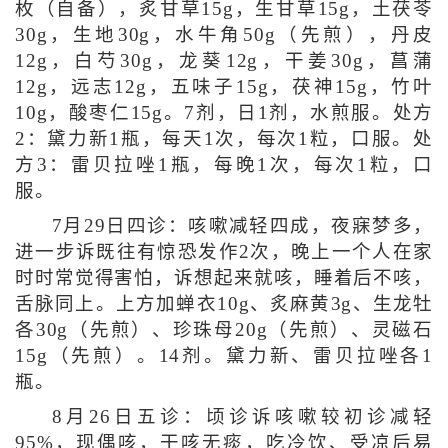
枚（自备），炙甘草15g，生甘草15g，土茯苓
30g，生地30g，水牛角50g（先煎），丹皮
12g，白芍30g，龙葵12g，干姜30g，菖蒲
12g，远志12g，五味子15g，茯神15g，竹叶
10g，酸枣仁15g。7剂，日1剂，水煎服。处方
2：黛力新1瓶，每天1次，每次1粒，口服。处
方3：雷贝拉唑1瓶，每晚1次，每次1粒，口
服。
7月29日四诊：咳嗽减轻四成，夜寐梦多，
进一步诉既往有惊恐发作2次，晚上一个人在家
时时常觉得害怕，诉想起来就咳，睡着后不咳，
舌脉同上。上方加蝉衣10g、炙麻黄3g、生龙牡
各30g（先煎）、珍珠母20g（先煎）、灵磁石
15g（先煎）。14剂。黛力新、雷贝拉唑各1
瓶。
8月26日五诊：顷诊诉咳嗽较初诊减轻
95%，现偶咳，干咳无痰，吃冷饮、受凉后易