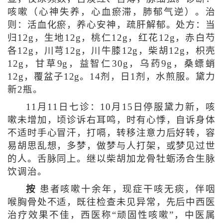
咳嗽（心神失养，心血瘀滞，肺郁气逆）。治
则：活血化瘀，养心安神，疏肝解郁。处方：当
归12g，生地12g，桃仁12g，红花12g，赤白芍
各12g，川芎12g，川牛膝12g，柴胡12g，枳壳
12g，甘草9g，益智仁30g，乌药9g，桑螵蛸
12g，覆盆子12g。14剂，日1剂，水煎服。黛力
新2瓶。
11月11日七诊：10月15日停服黛力新，咳
嗽未增加，顷诊诉右耳鸣，时有心悸，自诉身体
不适时手心冒汗，打嗝，转移注意力后好转，容
易胡思乱想，多梦，做梦与人打架，或梦见过世
的人。舌脉同上。继以柴胡加龙骨牡蛎汤合生脉
饮调治。
按
患者咳嗽十余年，现症干咳无痰，伴咽
喉胸骨处不适，既往检查未见异常，先后中西医
治疗效果不佳，西医称“顽固性咳嗽”，中医属