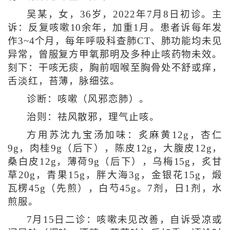
吴某，女，36岁，2022年7月8日初诊。主
诉：反复咳嗽10余年，加重1月。患者诉每年发
作3~4个月，每年呼吸科查肺CT、肺功能均未见
异常，曾服复方甲氧那明及多种止咳药物未效。
刻下：干咳无痰，胸前咽喉至胸骨处不舒或痒，
舌淡红，苔薄，脉细弦。
诊断：咳嗽（风邪恋肺）。
治则：祛风散邪，理气止咳。
方用苏沈九宝汤加味：炙麻黄12g，杏仁
9g，肉桂9g（后下），陈皮12g，大腹皮12g，
桑白皮12g，薄荷9g（后下），乌梅15g，炙甘
草20g，青果15g，胖大海3g，金银花15g，煅
瓦楞45g（先煎），白芍45g。7剂，日1剂，水
煎服。
7月15日二诊：咳嗽未见改善，自诉受凉或