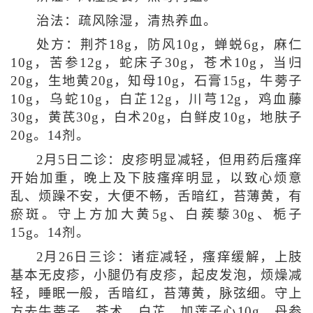
治法：疏风除湿，清热养血。
处方：荆芥18g，防风10g，蝉蜕6g，麻仁
10g，苦参12g，蛇床子30g，苍术10g，当归
20g，生地黄20g，知母10g，石膏15g，牛蒡子
10g，乌蛇10g，白芷12g，川芎12g，鸡血藤
30g，黄芪30g，白术20g，白鲜皮10g，地肤子
20g。14剂。
2月5日二诊：皮疹明显减轻，但用药后瘙痒
开始加重，晚上及下肢瘙痒明显，以致心烦意
乱、烦躁不安，大便不畅，舌暗红，苔薄黄，有
瘀斑。守上方加大黄5g、白蒺藜30g、栀子
15g。14剂。
2月26日三诊：诸症减轻，瘙痒缓解，上肢
基本无皮疹，小腿仍有皮疹，起皮发泡，烦燥减
轻，睡眠一般，舌暗红，苔薄黄，脉弦细。守上
方去牛蒡子、苍术、白芷，加莲子心10g、丹参