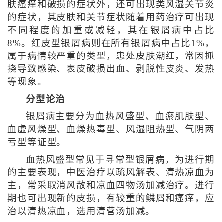
肤瘙痒和破损的症状外，还可出现类风湿关节炎
的症状，其皮肤和关节症状随着用药治疗可出现
不同程度的加重或减轻，其在银屑病中占比
8%。红皮型银屑病则在所有银屑病中占比1%，
属于病情较严重的类型，患处皮肤潮红，常因抓
挠导致感染、表皮破损出血、剥脱性皮炎、发热
等现象。
分型论治
银屑病主要分为血热风盛型、血瘀肌肤型、
血虚风燥型、血燥热毒型、风湿阻热型、气阴两
亏型等证型。
血热风盛型常见于寻常型银屑病，为进行期
的主要表现，中医治疗以疏风解表、清热凉血为
主，常采取消风散和凉血四物汤加减治疗。进行
期也可出现新的皮损，有较重的鳞屑和瘙痒，应
治以清热凉血，选用清营汤加减。