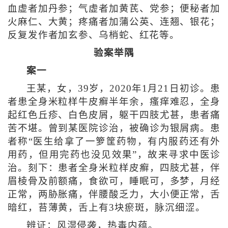
血虚者加丹参；气虚者加黄芪、党参；便秘者加
火麻仁、大黄；疼痛者加蒲公英、连翘、银花；
反复发作者加玄参、乌梢蛇、红花等。
验案举隅
案一
王某，女，39岁，2020年1月21日初诊。患
者患全身米粒样牛皮癣半年余，瘙痒难忍，全身
起红色丘疹、白色皮屑，躯干四肢尤甚，患者痛
苦不堪。曾到某医院诊治，被确诊为银屑病。患
者称“医生给拿了一箩筐药物，有内服药还有外
用药，但用完药也没见效果”，故来寻求中医诊
治。刻下：患者全身米粒样皮癣，四肢尤甚，伴
眉棱骨及前额痛，食欲可，睡眠可，多梦，月经
正常，两胁胀痛，伴腰酸乏力，大小便正常，舌
暗红，苔薄黄，舌上有3块瘀斑，脉沉细涩。
辨证：风湿侵袭，热毒内蕴。