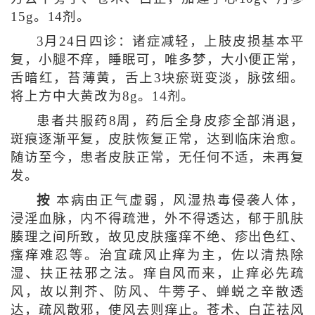
15g。14剂。
3月24日四诊：诸症减轻，上肢皮损基本平
复，小腿不痒，睡眠可，唯多梦，大小便正常，
舌暗红，苔薄黄，舌上3块瘀斑变淡，脉弦细。
将上方中大黄改为8g。14剂。
患者共服药8周，药后全身皮疹全部消退，
斑痕逐渐平复，皮肤恢复正常，达到临床治愈。
随访至今，患者皮肤正常，无任何不适，未再复
发。
按
本病由正气虚弱，风湿热毒侵袭人体，
浸淫血脉，内不得疏泄，外不得透达，郁于肌肤
腠理之间所致，故见皮肤瘙痒不绝、疹出色红、
瘙痒难忍等。治宜疏风止痒为主，佐以清热除
湿、扶正祛邪之法。痒自风而来，止痒必先疏
风，故以荆芥、防风、牛蒡子、蝉蜕之辛散透
达，疏风散邪，使风去则痒止。苍术、白芷祛风