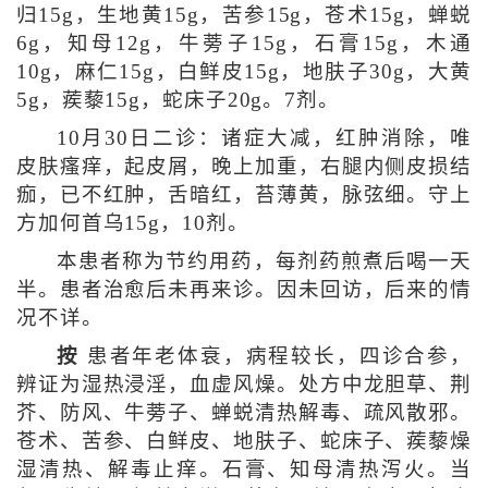
归15g，生地黄15g，苦参15g，苍术15g，蝉蜕
6g，知母12g，牛蒡子15g，石膏15g，木通
10g，麻仁15g，白鲜皮15g，地肤子30g，大黄
5g，蒺藜15g，蛇床子20g。7剂。
10月30日二诊：诸症大减，红肿消除，唯
皮肤瘙痒，起皮屑，晚上加重，右腿内侧皮损结
痂，已不红肿，舌暗红，苔薄黄，脉弦细。守上
方加何首乌15g，10剂。
本患者称为节约用药，每剂药煎煮后喝一天
半。患者治愈后未再来诊。因未回访，后来的情
况不详。
按
患者年老体衰，病程较长，四诊合参，
辨证为湿热浸淫，血虚风燥。处方中龙胆草、荆
芥、防风、牛蒡子、蝉蜕清热解毒、疏风散邪。
苍术、苦参、白鲜皮、地肤子、蛇床子、蒺藜燥
湿清热、解毒止痒。石膏、知母清热泻火。当