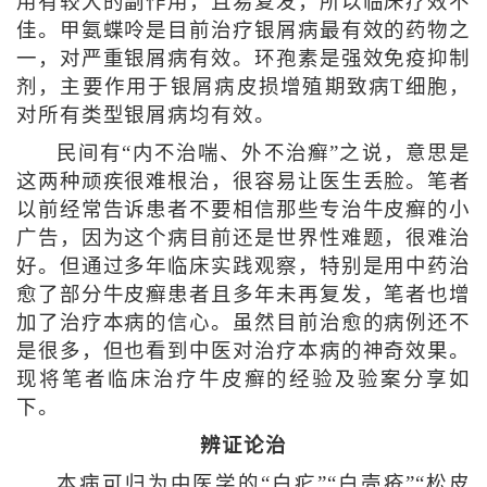
用有较大的副作用，且易复发，所以临床疗效不
佳。甲氨蝶呤是目前治疗银屑病最有效的药物之
一，对严重银屑病有效。环孢素是强效免疫抑制
剂，主要作用于银屑病皮损增殖期致病T细胞，
对所有类型银屑病均有效。
民间有“内不治喘、外不治癣”之说，意思是
这两种顽疾很难根治，很容易让医生丢脸。笔者
以前经常告诉患者不要相信那些专治牛皮癣的小
广告，因为这个病目前还是世界性难题，很难治
好。但通过多年临床实践观察，特别是用中药治
愈了部分牛皮癣患者且多年未再复发，笔者也增
加了治疗本病的信心。虽然目前治愈的病例还不
是很多，但也看到中医对治疗本病的神奇效果。
现将笔者临床治疗牛皮癣的经验及验案分享如
下。
辨证论治
本病可归为中医学的“白疕”“白壳疮”“松皮