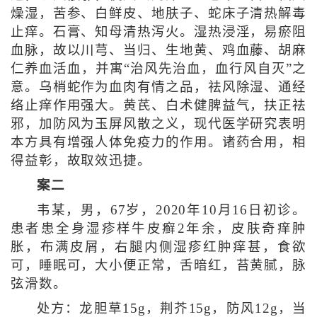
燥湿，苦参、白鲜皮、地肤子、蛇床子清热解毒
止痒。石膏、知母清热泻火。湿热浸淫，易瘀阻
血脉，故以川芎、当归、生地黄、鸡血藤、胡麻
仁养血活血，并寓“治风先治血，血行风自灭”之
意。乌梢蛇作为血肉有情之品，祛风除湿、通经
络止痒作用强大。黄芪、白术健脾益气，扶正祛
邪，加防风为玉屏风散之义，现代医学研究表明
本方具有增强人体免疫力的作用。诸药合用，相
得益彰，故取效迅捷。
案二
韦某，男，67岁，2020年10月16日初诊。
患者患全身湿疹样牛皮癣2年余，皮肤奇痒肿
胀，布满皮屑，右腿内侧湿疹红肿痒甚，食欲
可，睡眠可，大小便正常，舌暗红，苔黄腻，脉
弦滑数。
处方：龙胆草15g，荆芥15g，防风12g，当