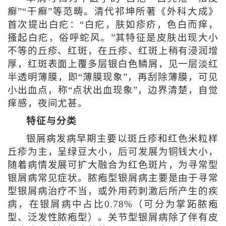
癣”“干癣”等范畴。清代祁坤所著《外科大成》
首次提出白疕：“白疕，肤如疹疥，色白而痒，
搔起白疕，俗呼蛇风。”其特征是皮肤出现大小
不等的丘疹、红斑，在丘疹、红斑上稍有浸润增
厚，红斑表面上覆多层银白色鳞屑，见一层淡红
半透明薄膜，即“薄膜现象”，再刮除薄膜，可见
小出血点，称“点状出血现象”，边界清楚，自觉
痒感，夜间尤甚。
特征与分类
银屑病发病早期主要以斑丘疹和红色米粒样
丘疹为主，呈绿豆大小，后可发展为铜钱大小，
随着病情发展可扩大融合为红色斑片，为寻常型
银屑病常见症状。脓疱型银屑病主要是由于寻常
型银屑病治疗不当，或外用药刺激后所产生的疾
病，在银屑病中占比0.78%（可分为掌跖脓疱
型、泛发性脓疱型）。关节型银屑病除了伴有皮