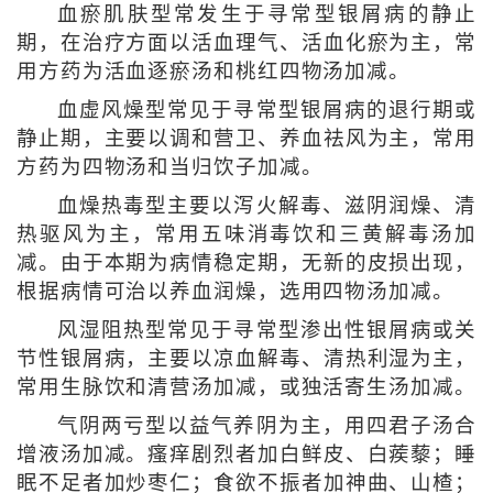
血瘀肌肤型常发生于寻常型银屑病的静止
期，在治疗方面以活血理气、活血化瘀为主，常
用方药为活血逐瘀汤和桃红四物汤加减。
血虚风燥型常见于寻常型银屑病的退行期或
静止期，主要以调和营卫、养血祛风为主，常用
方药为四物汤和当归饮子加减。
血燥热毒型主要以泻火解毒、滋阴润燥、清
热驱风为主，常用五味消毒饮和三黄解毒汤加
减。由于本期为病情稳定期，无新的皮损出现，
根据病情可治以养血润燥，选用四物汤加减。
风湿阻热型常见于寻常型渗出性银屑病或关
节性银屑病，主要以凉血解毒、清热利湿为主，
常用生脉饮和清营汤加减，或独活寄生汤加减。
气阴两亏型以益气养阴为主，用四君子汤合
增液汤加减。瘙痒剧烈者加白鲜皮、白蒺藜；睡
眠不足者加炒枣仁；食欲不振者加神曲、山楂；