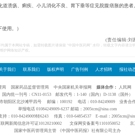
化道溃疡、痢疾、小儿消化不良、胃下垂等症见脘腹痞胀的患者
下使用。）
(责任编辑:刘
容均属于本网站专稿，如需转载图片请保留 “中国中医药网” 水印，转载文字内容请注
维护网络知识产权。
关于我们
联系我们
版权声明
广告刊例
人才招聘
报社动
理局
国家药品监督管理局
中央国家机关举报网
媒体合作：
人民网
国内统一刊号：CN11-0153 邮发代号：1-140（国内）D-1138（国外）
阳区北沙滩甲四号 邮编：100192 电话：010-84249009 业务合作：01
举报电话 01084249009-6237 邮箱：2005tcm@sina.com
：010-84249009转6243 传真：010-64854537 E-mail：2005tcm@sin
联网新闻信息许可证10120210002
文保网安备案号1101050052
京
国家中医药管理局主管 《中国中医药报》社有限公司主办