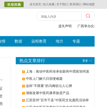
设为首页
|
加入收藏
|
关于我们
|
联系我们
|
网站地图
遗失声明
广西举办比赛探索中
舆情
数据
远程教育
地方
专题
热点文章排行
更多 >>
上海：推动中医药传承创新和中西医协同发
展
中医上门解六日宿便难题
这杯“不限量”的乌梅饮沁人心脾
证
湖南发展中医药康养旅居产品
世
江苏苏州“百市千县”中医药文化惠民活动举
用