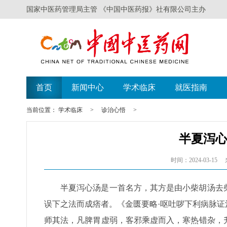
国家中医药管理局主管 《中国中医药报》社有限公司主办
首页
新闻中心
学术临床
就医指南
当前位置：
学术临床
>
诊治心悟
>
半夏泻
时间：2024-03-15
半夏泻心汤是一首名方，其方是由小柴胡汤去
误下之法而成痞者。《金匮要略·呕吐哕下利病脉证
师其法，凡脾胃虚弱，客邪乘虚而入，寒热错杂，