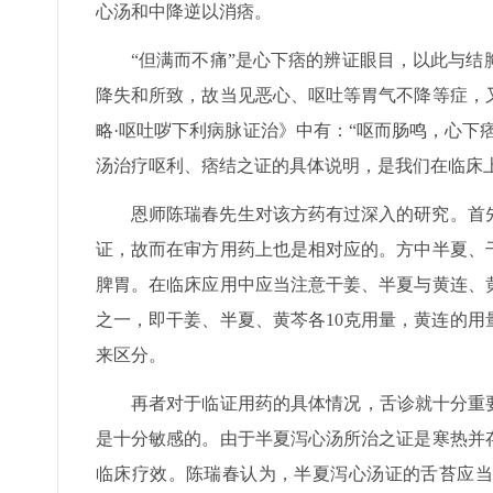
心汤和中降逆以消痞。
“但满而不痛”是心下痞的辨证眼目，以此与
降失和所致，故当见恶心、呕吐等胃气不降等症，
略·呕吐哕下利病脉证治》中有：“呕而肠鸣，心下
汤治疗呕利、痞结之证的具体说明，是我们在临床
恩师陈瑞春先生对该方药有过深入的研究。首
证，故而在审方用药上也是相对应的。方中半夏、
脾胃。在临床应用中应当注意干姜、半夏与黄连、
之一，即干姜、半夏、黄芩各10克用量，黄连的用
来区分。
再者对于临证用药的具体情况，舌诊就十分重
是十分敏感的。由于半夏泻心汤所治之证是寒热并
临床疗效。陈瑞春认为，半夏泻心汤证的舌苔应当