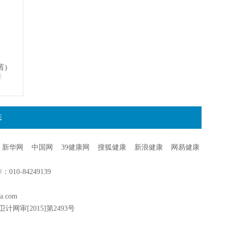
。
茜)
明
态
新华网
中国网
39健康网
搜狐健康
新浪健康
网易健康
0-84249139
a.com
卫计网审[2015]第2493号