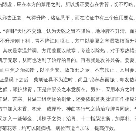
伤阴虚，应在本方的禁用之列。所以辨证要点在舌苔，切不可略
以邪去正复，气得升降，诸症悉平，而在临证中有三个应用要点
，“否卦”天地不交流，认为天乾之胃不降浊，地坤脾不升清。而
不升清则下利，胃不降浊则呕吐，方中以姜夏之辛温散结而升
。其次是寒温并调。方用姜夏以散寒，芩连以除热，对于寒热错
机于无形，从而也达到了治疗的目的。再有就是攻补兼备。姜夏
而中焦之治如衡，以平为安。故攻邪之际，不忘扶正，又用参
证是误下之后，柴胡证具不为逆时，尚且“必蒸蒸而振，却发热
满”之候，顾护脾胃，正是仲景公之本意所在。另外，应用本方之时
辛温、苦寒、甘温三组药物的剂量，还要依据兼夹脉证而作相应
方中加入木香、枳壳，或厚朴、神曲等行气之药治疗脾胃同病、
又加入一些郁金、川楝子之类；治胃、十二指肠溃疡，加厚朴、
野菊花等，均可以随病机、病位而适当加味，提高疗效。