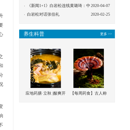
协同
《新闻1+1》白岩松连线黄璐琦：中
2020-04-07
医救治的临床效果
白岩松对话张伯礼
2020-02-25
升
要
养生科普
心
更多 >>
之
和
分
况
应地药膳·立秋 |酸爽开
【每周药食】古人称
胃，一口入魂！喝下
它为“仙草”，滋补强
变
这碗汤，滋阴润燥、
壮、培本固元
响
清热降火
不