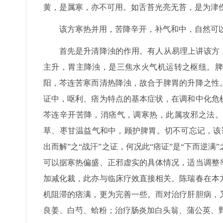
黄，是属寒，亦不可用。如舌苔光亮无苔，是为津
该方寒热并用，苦降辛开，补气和中，自然可
首先是升清降浊的作用。有人从易理上讲该方
主升，胃主降浊，是三焦水火气机运转之枢纽。脾
阳，芩连苦寒而清热降浊，故合于脾胃的升降之性
证中，呕利、痞为特点的基本症状，在调和中化危
芩连辛开苦降，消痞气，调寒热，此属攻邪之法。
草、枣甘温益气和中，顾护脾胃。切不可忘记，该
出而解”之“战汗”之证，何况此“痞证”是“下而逆
可以据寒热偏盛、正邪虚实的具体情况，适当调整
加减化裁，此亦与临床疗效直接相关。陈瑞春在本
机阻滞的痞满，更为完善一些。而对治疗肝胆病，
良姜、白芍、蛤粉；治疗肠炎加白头翁、蒲公英、