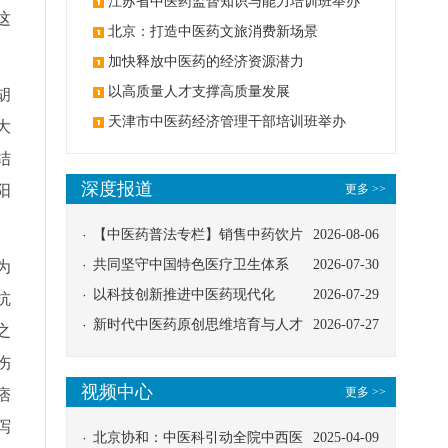
办
江苏省中医药监督知识与能力培训班举办
这
北京：打造中医药文旅消费新场景
加快释放中医药的经济资源潜力
以高质量人才支撑高质量发展
胡
天津市中医药经济管理干部培训班举办
大
结
深度报道
阳
更多 >>
【中医药普法专栏】销售中药饮片
2026-08-06
应告知煎服方法及注意事项
共同坚守中国特色医疗卫生体系
2026-07-30
为
以科技创新推进中医药现代化
2026-07-29
抗
新时代中医药原创思维培育与人才
2026-07-27
之
发展路径探索
伤
视频中心
更多 >>
痞
泻
北京协和：中医科引动全院中西医
2025-04-09