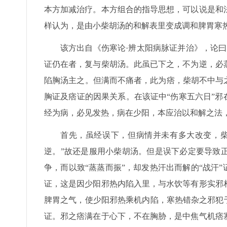
本方加减治疗。本方组合的指导思想，可以说是和
样认为，是由小柴胡汤的和解表里变成调和脾胃寒
该方出自《伤寒论·辨太阳病脉证并治》，论
证仍在者，复与柴胡汤。此虽已下之，不为逆，必
陷胸汤主之。但满而不痛者，此为痞，柴胡不中与之
胸证及痞证的因果关系。在该证中“伤寒五六日”邪
经为病，必见发热，病在少阳，本应治以和解之法
首先，虽经误下，但病情并未有多大改变，柴
逆。”故还是服用小柴胡汤。但是误下必定要导致
争，而以致“蒸蒸而振”，却发热汗出而解的“战汗
证，这是因少阳邪热内陷入里，与水饮等有形实邪
脾胃之气，使少阳邪热乘机内陷，寒热错杂之邪犯
证。邪之痞满在于心下，不在胸胁，是中焦气机痞