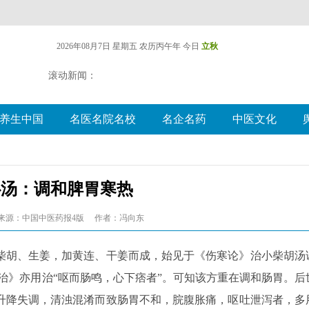
2026年08月7日 星期五
农历丙午年 今日
立秋
滚动新闻：
养生中国
名医名院名校
名企名药
中医文化
心汤：调和脾胃寒热
来源：中国中医药报4版
作者：冯向东
柴胡、生姜，加黄连、干姜而成，始见于《伤寒论》治小柴胡汤
治》亦用治“呕而肠鸣，心下痞者”。可知该方重在调和肠胃。后
升降失调，清浊混淆而致肠胃不和，脘腹胀痛，呕吐泄泻者，多