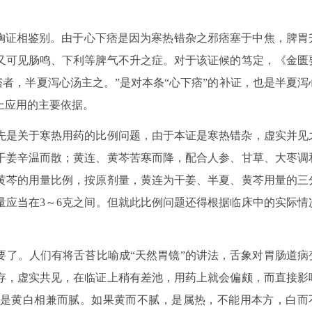
结胸证相鉴别。由于心下痞是因为寒热错杂之邪痞塞于中焦，脾胃
又可见肠鸣、下利等脾气不升之症。对于该证候的笃定，《金匮
痞者，半夏泻心汤主之。”是对本条“心下痞”的补证，也是半夏泻
上应用的主要依据。
先是关于寒热用药的比例问题，由于本证是寒热错杂，虚实并见
干姜辛温而散；黄连、黄芩苦寒而降，配合人参、甘草、大枣调
黄芩的用量比例，按原剂量，黄连为干姜、半夏、黄芩用量的三
量应当在3～6克之间。但就此比例问题还得根据临床中的实际情
要了。人们有将舌苔比喻成“天然胃镜”的讲法，舌象对胃肠道病
存，虚实共见，在临证上稍有差池，用药上就会偏颇，而直接影
是黄白相兼而腻。如果黄而不腻，是属热，不能用本方，白而