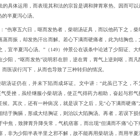
法的具体运用，而表现其和法的宗旨是调和脾胃寒热。因而可以
热的半夏泻心汤。
曰：“伤寒五六日，呕而发热者，柴胡汤证具，而以他药下之，柴
蒸蒸而振，却发热汗出而解。若心下满而硬痛者，此为结胸也，
，宜半夏泻心汤。”（149）仲景公在该条中论述了少阳证、大
在少阳，“呕而发热”说明邪在胆，逆在胃，胃气上逆则呕，而凡
，而医误行泻下，从而也导致了三种转归的情况。
胡汤证仍在，并未下陷而成坏证。文中讲：“此虽已下之，不
正气受挫，虽经继服小柴胡汤，使正气得药力相助，奋起与邪气
”证候。其次，还有一种病况，就是误下之后，见“心下满而硬痛”
相结于胸膈，形成大结胸证，则治以大陷胸汤。再者，若误下损
于中焦，致脾胃升降失常，气机痞塞，而出现“但满而不痛”心下
塞，非为少阳半表半里之邪不解，故不能再用柴胡汤，而用半夏