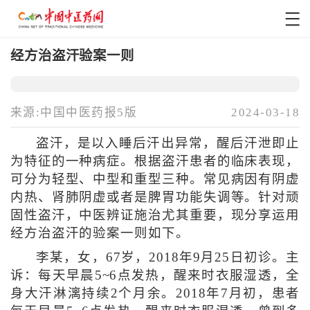
经方治盗汗验案一则
来源:中国中医药报5版
2024-03-18
盗汗，是以入睡后汗出异常，醒后汗泄即止
为特征的一种病症。根据盗汗患者的临床表现，
可分为轻型、中型和重型三种。常见病因有阴虚
内热、肾肺阴虚或者是脾胃功能失调等。针对顽
固性盗汗，中医辨证施治尤其重要，现分享运用
经方治盗汗的验案一则如下。
李某，女，67岁，2018年9月25日初诊。主
诉：每天早晨5~6点发热，醒来时衣服湿透，全
身大汗淋漓持续2个月余。2018年7月初，患者