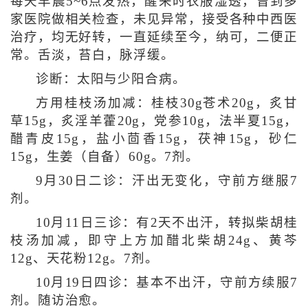
每天早晨5~6点发热，醒来时衣服湿透，曾到多
家医院做相关检查，未见异常，接受各种中西医
治疗，均无好转，一直延续至今，纳可，二便正
常。舌淡，苔白，脉浮缓。
诊断：太阳与少阳合病。
方用桂枝汤加减：桂枝30g苍术20g，炙甘
草15g，炙淫羊藿20g，党参10g，法半夏15g，
醋青皮15g，盐小茴香15g，茯神15g，砂仁
15g，生姜（自备）60g。7剂。
9月30日二诊：汗出无变化，守前方继服7
剂。
10月11日三诊：有2天不出汗，转拟柴胡桂
枝汤加减，即守上方加醋北柴胡24g、黄芩
12g、天花粉12g。7剂。
10月19日四诊：基本不出汗，守前方续服7
剂。随访治愈。