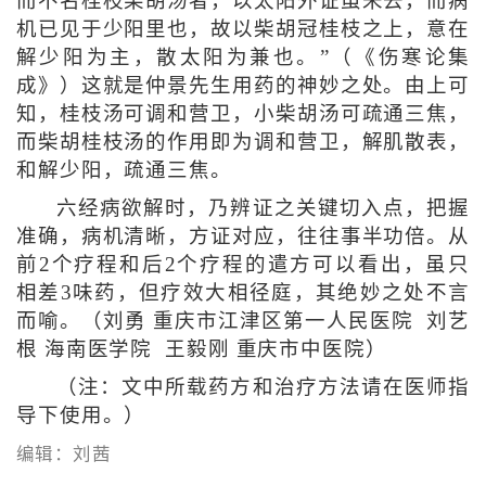
而不名桂枝柴胡汤者，以太阳外证虽未去，而病
机已见于少阳里也，故以柴胡冠桂枝之上，意在
解少阳为主，散太阳为兼也。”（《伤寒论集
成》）这就是仲景先生用药的神妙之处。由上可
知，桂枝汤可调和营卫，小柴胡汤可疏通三焦，
而柴胡桂枝汤的作用即为调和营卫，解肌散表，
和解少阳，疏通三焦。
六经病欲解时，乃辨证之关键切入点，把握
准确，病机清晰，方证对应，往往事半功倍。从
前2个疗程和后2个疗程的遣方可以看出，虽只
相差3味药，但疗效大相径庭，其绝妙之处不言
而喻。（刘勇 重庆市江津区第一人民医院 刘艺
根 海南医学院 王毅刚 重庆市中医院）
（注：文中所载药方和治疗方法请在医师指
导下使用。）
编辑：刘茜