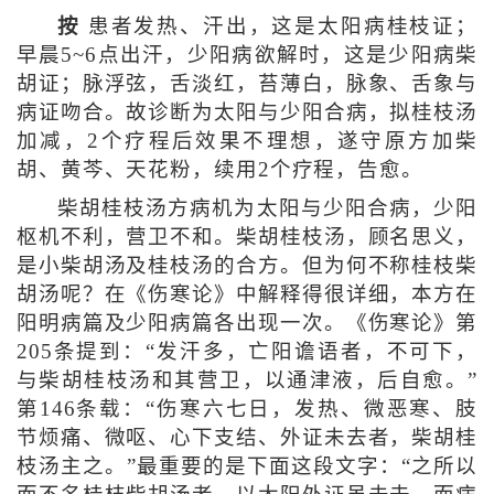
按
患者发热、汗出，这是太阳病桂枝证；
早晨5~6点出汗，少阳病欲解时，这是少阳病柴
胡证；脉浮弦，舌淡红，苔薄白，脉象、舌象与
病证吻合。故诊断为太阳与少阳合病，拟桂枝汤
加减，2个疗程后效果不理想，遂守原方加柴
胡、黄芩、天花粉，续用2个疗程，告愈。
柴胡桂枝汤方病机为太阳与少阳合病，少阳
枢机不利，营卫不和。柴胡桂枝汤，顾名思义，
是小柴胡汤及桂枝汤的合方。但为何不称桂枝柴
胡汤呢？在《伤寒论》中解释得很详细，本方在
阳明病篇及少阳病篇各出现一次。《伤寒论》第
205条提到：“发汗多，亡阳谵语者，不可下，
与柴胡桂枝汤和其营卫，以通津液，后自愈。”
第146条载：“伤寒六七日，发热、微恶寒、肢
节烦痛、微呕、心下支结、外证未去者，柴胡桂
枝汤主之。”最重要的是下面这段文字：“之所以