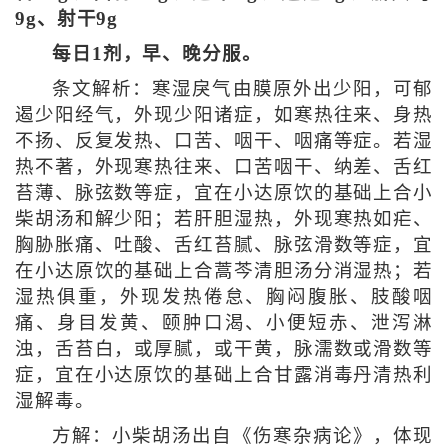
9g、射干9g
每日1剂，早、晚分服。
条文解析：寒湿戾气由膜原外出少阳，可郁
遏少阳经气，外现少阳诸症，如寒热往来、身热
不扬、反复发热、口苦、咽干、咽痛等症。若湿
热不著，外现寒热往来、口苦咽干、纳差、舌红
苔薄、脉弦数等症，宜在小达原饮的基础上合小
柴胡汤和解少阳；若肝胆湿热，外现寒热如疟、
胸胁胀痛、吐酸、舌红苔腻、脉弦滑数等症，宜
在小达原饮的基础上合蒿芩清胆汤分消湿热；若
湿热俱重，外现发热倦怠、胸闷腹胀、肢酸咽
痛、身目发黄、颐肿口渴、小便短赤、泄泻淋
浊，舌苔白，或厚腻，或干黄，脉濡数或滑数等
症，宜在小达原饮的基础上合甘露消毒丹清热利
湿解毒。
方解：小柴胡汤出自《伤寒杂病论》，体现