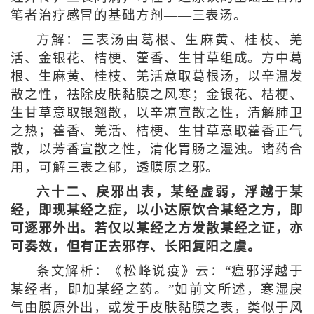
笔者治疗感冒的基础方剂——三表汤。
方解：三表汤由葛根、生麻黄、桂枝、羌
活、金银花、桔梗、藿香、生甘草组成。方中葛
根、生麻黄、桂枝、羌活意取葛根汤，以辛温发
散之性，祛除皮肤黏膜之风寒；金银花、桔梗、
生甘草意取银翘散，以辛凉宣散之性，清解肺卫
之热；藿香、羌活、桔梗、生甘草意取藿香正气
散，以芳香宣散之性，清化胃肠之湿浊。诸药合
用，可解三表之郁，透膜原之邪。
六十二、戾邪出表，某经虚弱，浮越于某
经，即现某经之症，以小达原饮合某经之方，即
可逐邪外出。若仅以某经之方发散某经之证，亦
可奏效，但有正去邪存、长阳复阳之虞。
条文解析：《松峰说疫》云：“瘟邪浮越于
某经者，即加某经之药。”如前文所述，寒湿戾
气由膜原外出，或发于皮肤黏膜之表，类似于风