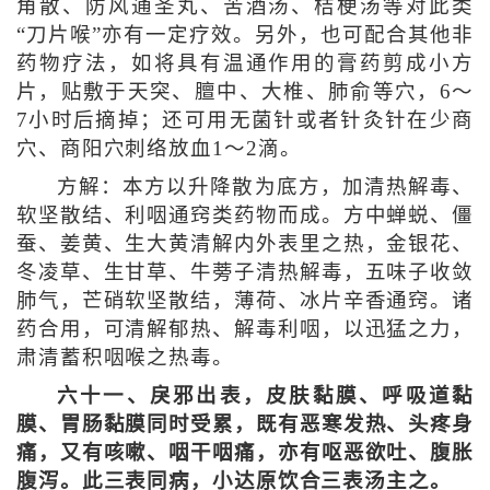
角散、防风通圣丸、苦酒汤、桔梗汤等对此类
“刀片喉”亦有一定疗效。另外，也可配合其他非
药物疗法，如将具有温通作用的膏药剪成小方
片，贴敷于天突、膻中、大椎、肺俞等穴，6～
7小时后摘掉；还可用无菌针或者针灸针在少商
穴、商阳穴刺络放血1～2滴。
方解：本方以升降散为底方，加清热解毒、
软坚散结、利咽通窍类药物而成。方中蝉蜕、僵
蚕、姜黄、生大黄清解内外表里之热，金银花、
冬凌草、生甘草、牛蒡子清热解毒，五味子收敛
肺气，芒硝软坚散结，薄荷、冰片辛香通窍。诸
药合用，可清解郁热、解毒利咽，以迅猛之力，
肃清蓄积咽喉之热毒。
六十一、戾邪出表，皮肤黏膜、呼吸道黏
膜、胃肠黏膜同时受累，既有恶寒发热、头疼身
痛，又有咳嗽、咽干咽痛，亦有呕恶欲吐、腹胀
腹泻。此三表同病，小达原饮合三表汤主之。