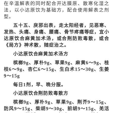
在辛温解表的同时配合开达膜原、散寒化湿之
法，以小达原饮为基础方，配合使用解表之剂
型。
五十五、戾邪出表，走太阳经者，见恶寒、
发热、头痛、身痛、腰痛、骨节疼痛等症，宜小
达原饮合麻黄加术汤，或合荆防败毒散，或合
《局方》神术散，随症治之。
小达原饮合麻黄加术汤方
槟榔9g、厚朴9g、草果9g、麻黄6～9g、桂
枝6～9g、杏仁6～15g、生白术15～30g、生姜
9～15g
每日1剂，早、晚分服。
小达原饮合荆防败毒散方
槟榔9g、厚朴9g、草果9g、荆芥9～15g、
防风9～15g、柴胡9～30g、前胡9～15g、羌活