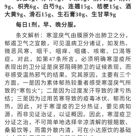
9g、枳壳6g、白芍9g、连翘15g、桔梗15g、酒
大黄9g、滑石15g、生石膏30g、生甘草9g
每日1剂，早、晚分服。
条文解析：寒湿戾气由膜原外出肺卫之分，
郁遏卫气之宣散，可见温病卫分诸证，如发热、
微恶风寒、咽干、咽痒、咽痛、咳嗽、口渴等
症。对此，如第47条所言，必须明确寒湿疫所
表现出的卫分证是戾邪阻碍肺卫的证候表现，而
非感受温热邪气的结果。究其原因，主要有三个
方面，一是因为素体郁热较重者感受寒湿戾气所
致的“寒包火”；二是因为过度发汗导致的津亏热
结；三是因为过用苦寒导致的疫毒冰伏、郁而化
热。因此，对于寒湿疫的卫分热证，要见病知
源，而非见证治证，以证概因。因此，寒湿疫卫
分证之治，不可简单地选择辛凉清解的银翘散、
桑菊饮等，而需外散内清，可在小达原饮的基础