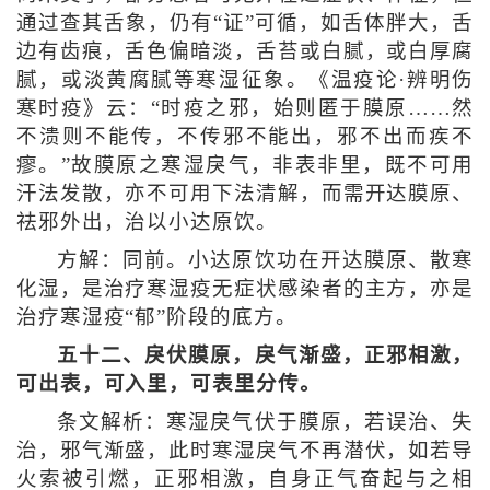
通过查其舌象，仍有“证”可循，如舌体胖大，舌
边有齿痕，舌色偏暗淡，舌苔或白腻，或白厚腐
腻，或淡黄腐腻等寒湿征象。《温疫论·辨明伤
寒时疫》云：“时疫之邪，始则匿于膜原……然
不溃则不能传，不传邪不能出，邪不出而疾不
瘳。”故膜原之寒湿戾气，非表非里，既不可用
汗法发散，亦不可用下法清解，而需开达膜原、
祛邪外出，治以小达原饮。
方解：同前。小达原饮功在开达膜原、散寒
化湿，是治疗寒湿疫无症状感染者的主方，亦是
治疗寒湿疫“郁”阶段的底方。
五十二、戾伏膜原，戾气渐盛，正邪相激，
可出表，可入里，可表里分传。
条文解析：寒湿戾气伏于膜原，若误治、失
治，邪气渐盛，此时寒湿戾气不再潜伏，如若导
火索被引燃，正邪相激，自身正气奋起与之相