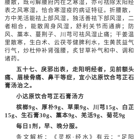
腰散，既可解腰府内在之寒湿，亦可祛除太阳经
表之风寒湿，恰合寒湿疫的病证特征。折腰散，
方中羌活能祛上部风湿，独活善祛下部风湿，二
者相合，能散周身风湿，舒利关节而通痹；防
风、藁本、蔓荆子、川芎可祛风湿止痛；干姜温
里散寒，生白术、云茯苓健脾利水，生黄芪益气
行气，炒杜仲补肾强腰，炙甘草补气和中、调和
诸药。
五十七、戾邪出表，走阳明经者，见前额头
痛、眉棱骨痛、鼻干等症，宜小达原饮合芎芷石
膏汤治之。
小达原饮合芎芷石膏汤方
槟榔9g、厚朴9g、草果9g、川芎15g、白芷
15g、生石膏30g、藁本9g、羌活9g、菊花9g
每日1剂，早、晚分服。
条文解析：《灵枢·经水》有云：“足阳