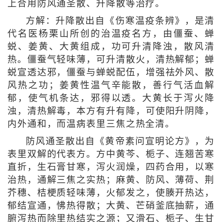
上合用防风通圣散、升降散等治疗。
方解：升降散出自《伤寒温疫条辨》，是清
代名医杨栗山所创的治温疫名方，由僵蚕、蝉
蜕、姜黄、大黄组成，功可升清降浊，散风清
热。僵蚕气轻味薄，可升清散火，清热解郁；蝉
蜕宣透达邪，僵蚕与蝉蜕配伍，增强祛外风、散
风热之功；姜黄性温气辛能散，善行气活血解
郁，使气机条达，邪得以透。大黄长于泻火降
浊，清热解毒，本方有升有降，可使阳升阴降，
内外通和，而温病表里三焦之热全清。
防风通圣散出自《黄帝素问宣明论方》，为
表里双解的代表方。方中黄芩、栀子、连翘苦寒
直折，生石膏甘寒，泻火润燥，四药合用，以寒
治热，通解三焦之实热；麻黄、防风、薄荷、荆
芥穗、桔梗质轻味薄，火郁发之，使腠开热达，
郁结宣通，怫热得散；大黄、芒硝釜底抽薪，通
腑泻热而除里热结实之源；又滑石、栀子、生甘