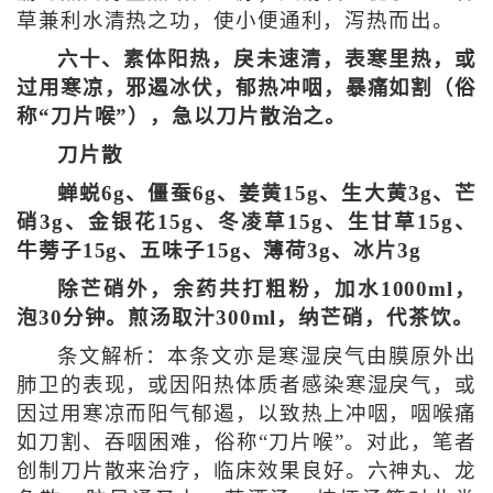
草兼利水清热之功，使小便通利，泻热而出。
六十、素体阳热，戾未速清，表寒里热，或
过用寒凉，邪遏冰伏，郁热冲咽，暴痛如割（俗
称“刀片喉”），急以刀片散治之。
刀片散
蝉蜕6g、僵蚕6g、姜黄15g、生大黄3g、芒
硝3g、金银花15g、冬凌草15g、生甘草15g、
牛蒡子15g、五味子15g、薄荷3g、冰片3g
除芒硝外，余药共打粗粉，加水1000ml，
泡30分钟。煎汤取汁300ml，纳芒硝，代茶饮。
条文解析：本条文亦是寒湿戾气由膜原外出
肺卫的表现，或因阳热体质者感染寒湿戾气，或
因过用寒凉而阳气郁遏，以致热上冲咽，咽喉痛
如刀割、吞咽困难，俗称“刀片喉”。对此，笔者
创制刀片散来治疗，临床效果良好。六神丸、龙