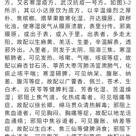
方，又名寒湿疫方、武汉抗疫一号方。如图3-2
所示，其以小达原饮为底方，以辛温燥烈之厚
朴、焦槟榔、煨草果散寒化湿、开达膜原、辟秽
化浊，使寒湿戾气从膜原溃散，表里分传。邪离
膜原，或出于表，或入于里。出表者，多走太
阳，故配以生麻黄、羌活、生姜，辛温解表，透
邪外出。入里者，则发于太阴、阻滞三焦。寒湿
郁肺者，可见发热、咳嗽、气喘、咳痰等症，故
配以麻杏甘石汤、葶苈大枣泻肺汤宣肃肺气，化
痰止咳平喘；寒湿碍脾，可见纳呆、腹胀、纳
差、腹泻等症，故配以广藿香、佩兰、苍术、生
白术、云茯苓等健脾利湿、芳香化湿、苦温燥
湿；邪阻上焦气道，化热成毒者，可见咽痛等
症，故配以徐长卿、绵马贯众清热解毒；邪阻上
焦血道者，可见胸闷、胸痛等症，故配以地龙活
血通络；邪阻中焦谷道者，可见腹胀、纳差等
症，故配以生白术、焦三仙等健脾消食；邪阻下