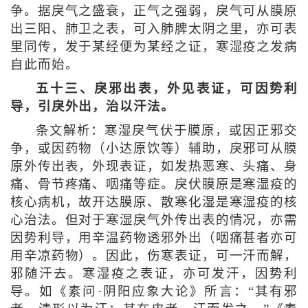
争。据戾气之盛衰，正气之强弱，戾气可从膜原
出三阳、肺卫之表，可入肺脾太阴之里，亦可表
里同传，发于某经便为某经之证，寒湿疫之发病
自此而始。
五十三、戾邪出表，外见表证，可因势利
导，引戾外出，治以汗法。
条文解析：寒湿戾气伏于膜原，或因正邪交
争，或因药物（小达原饮等）辅助，戾邪可从膜
原外传出表，外现表证，如发热恶寒、头痛、身
痛、骨节疼痛、咽痛等症。戾伏膜原是寒湿疫的
核心病机，故开达膜原、散寒化湿是寒湿疫的核
心治法。但对于寒湿戾气外传出表的情况，亦需
因势利导，用辛温药物透邪外出（咽痛甚者亦可
用辛凉药物）。因此，伤寒表证，可一汗而解，
邪随汗去。寒湿疫之表证，亦可发汗，因势利
导。如《素问·阴阳应象大论》所言：“其有邪