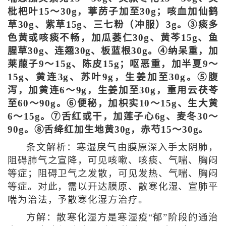
枇杷叶15～30g，葶苈子加至30g；咳血加仙鹤
草30g、紫草15g、三七粉（冲服）3g。③痰多
色黄或咳痰不畅，加瓜蒌仁30g、黄芩15g、鱼
腥草30g、连翘30g、板蓝根30g。④纳呆重，加
莱菔子9～15g、陈皮15g；呕恶重，加半夏9～
15g、黄连3g、苏叶9g，生姜加至30g。⑤腹
泻，加黄连6～9g，生姜加至30g，重用云茯苓
至60～90g。⑥便秘，加枳实10～15g、生大黄
6～15g。⑦舌红或干，加莲子心6g、麦冬30～
90g。⑧舌绛红加生地黄30g，赤芍15～30g。
条文解析：寒湿戾气由膜原深入手太阴肺，
阻碍肺气之宣降，可见咳嗽、咳痰、气喘、胸闷
等症；阻碍卫气之发散，可见发热、气喘、胸闷
等症。对此，需以开达膜原、散寒化湿、宣肺平
喘为治法，予散寒化湿方治疗。
方解：散寒化湿方是寒湿疫“郁”阶段的通治