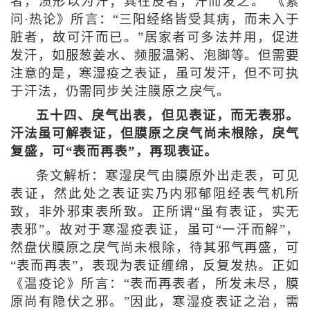
者，渍形以为汗；其在皮者，汗而发之。”《素
问·热论》所言：“三阳经络皆受其病，而未入于
脏者，故可汗而已。”居家者可多法并用，促进
发汗，如服葱姜水、频服温粥、泡脚等。但需要
注意的是，寒湿疫之表证，虽可发汗，但不可执
于汗法，仍需同步关注膜原之戾气。
五十四、戾气出表，但见表证，而无表邪。
汗法虽可解表证，但膜原之戾气尚未根除，戾气
复盛，可“表而再表”，再现表证。
条文解析：寒湿戾气由膜原外出走表，可见
表证，然此处之表证实乃内邪郁阻经表气机所
致，非外邪束表所致。正所谓“虽有表证，实无
表邪”。故对于寒湿疫表证，虽可“一汗而解”，
然盘伏膜原之戾气尚未根除，待其邪气再盛，可
“表而再表”，表现为表证缠绵，反复发热。正如
《温疫论》所言：“表而再表者，所发未尽，膜
原尚有隐伏之邪。”因此，寒湿疫表证之治，需