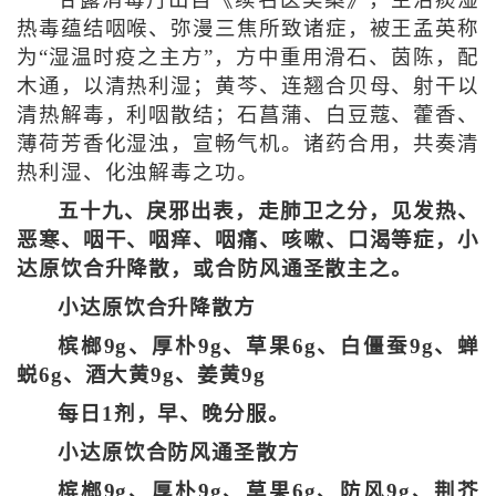
热毒蕴结咽喉、弥漫三焦所致诸症，被王孟英称
为“湿温时疫之主方”，方中重用滑石、茵陈，配
木通，以清热利湿；黄芩、连翘合贝母、射干以
清热解毒，利咽散结；石菖蒲、白豆蔻、藿香、
薄荷芳香化湿浊，宣畅气机。诸药合用，共奏清
热利湿、化浊解毒之功。
五十九、戾邪出表，走肺卫之分，见发热、
恶寒、咽干、咽痒、咽痛、咳嗽、口渴等症，小
达原饮合升降散，或合防风通圣散主之。
小达原饮合升降散方
槟榔9g、厚朴9g、草果6g、白僵蚕9g、蝉
蜕6g、酒大黄9g、姜黄9g
每日1剂，早、晚分服。
小达原饮合防风通圣散方
槟榔9g、厚朴9g、草果6g、防风9g、荆芥