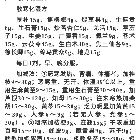
散寒化湿方
厚朴15g、焦槟榔9g、煨草果9g、生麻黄
6g、生石膏15g、炒苦杏仁9g、羌活15g、葶苈
子15g、生姜15g、广藿香15g、佩兰9g、苍术
15g、云茯苓45g、生白术30g、焦三仙各9g、
徐长卿15g、绵马贯众9g、地龙15g
每日1剂，早、晚分服。
加减法：①恶寒发热、背痛、体痛者，加桂
枝9～30g；恶寒重、无汗、体温39℃以上，重
用生麻黄至9～15g，重用生石膏至30～90g，加
芦根30～120g，知母15～30g；往来寒热加柴
胡15～30g、黄芩15～30g；乏力明显加黄芪15
～30g、人参6～9g（若无人参，党参9～
30g）。②咽痛加桔梗9g、连翘15g；干咳重加
百部15～30g、蝉蜕9g、藏青果9g、苏子9g；
喘憋加炙紫菀15～30g、炙款冬花15～30g、炙