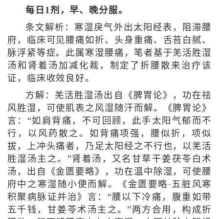
每日1剂，早、晚分服。
条文解析：寒湿戾气外出太阳经表，阻滞腰
府，临床可见腰痛如折、头身重痛、舌苔白腻、
脉浮紧等症。此属寒湿腰痛，笔者基于羌活胜湿
汤和肾着汤加减化裁，制定了折腰散来治疗该
证，临床收效良好。
方解：羌活胜湿汤出自《脾胃论》，功在祛
风胜湿，可使肌表之风湿随汗而解。《脾胃论》
言：“如肩背痛，不可回顾，此手太阳气郁而不
行，以风药散之。如背痛项强，腰似折，项似
拔，上冲头痛者，乃足太阳经之不行也，以羌活
胜湿汤主之。”肾着汤，又名甘草干姜茯苓白术
汤，出自《金匮要略》，功在温中除湿，可使腰
府中之寒湿随小便而解。《金匮要略·五脏风寒
积聚病脉证并治》言：“腰以下冷痛，腹重如带
五千钱，甘姜苓术汤主之。”两方合用，构成折