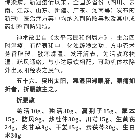
传染病。新冠疫情以来，全国多省份（四川、云
南、江苏、山东、新疆、广东、河南等）发布的
新冠中医治疗方案中均纳入荆防败毒散及其中成
药制剂荆防颗粒。
神术散出自《太平惠民和剂局方》，主治四
时温疫，有解表和中、化浊辟秽之功。方中苍术
芳香辟秽、散寒燥湿、发汗解表，羌活散寒祛
湿、疏风通络，与小达原饮相配，可助机体祛除
外出太阳经表之戾气。
五十六、戾出太阳，寒湿阻滞腰府，腰痛如
折者，折腰散主之。
折腰散
羌活30g、独活30g、蔓荆子15g、藁本
15g、防风9g、炒杜仲30g、川芎15g、生黄芪
24g，炙甘草9g、干姜15g、云茯苓30g、生白
术30g