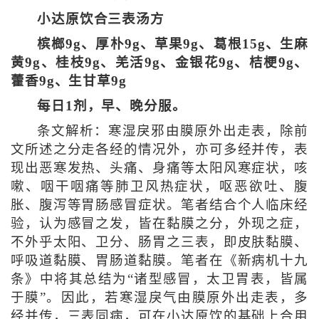
小达原饮合三表汤方
槟榔9g、厚朴9g、草果9g、葛根15g、生麻
黄9g、桂枝9g、羌活9g、金银花9g、桔梗9g、
藿香9g、生甘草9g
每日1剂，早、晚分服。
条文解析：寒湿戾邪由膜原外出走表，除前
文所述之分走各经的情况外，亦可多经并传，表
现出恶寒发热、头痛、身痛等太阳风寒症状，咳
嗽、咽干咽痛等肺卫风热症状，呕恶欲吐、腹
胀、腹泻等胃肠感冒症状。笔者结合个人临床经
验，认为感冒之发，皆在黏膜之分，外现之症，
不外乎太阳、卫分、肠胃之三表，即皮肤黏膜、
呼吸道黏膜、胃肠道黏膜。笔者在《新病机十九
条》中将其总结为“诸型感冒，太卫胃表，皆属
于膜”。因此，若寒湿戾气由膜原外出走表，多
经并传，三表同病，可在小达原饮的基础上合用