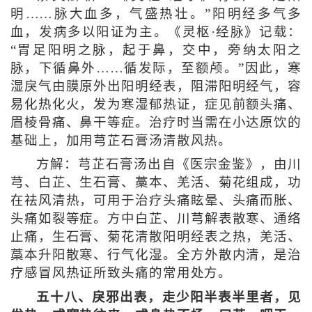
明……脉大血多，气盛热壮。”阳明经多气多
血，发病多以阳证为主。《灵枢·经脉》记载：
“胃足阳明之脉，起于鼻，交中，旁纳太阳之
脉，下循鼻外……循发际，至额颅。”因此，寒
湿戾气由膜原外出阳明经表，阻滞阳明经气，容
易化热化火，发为寒湿郁热证，症见前额头痛、
眉棱骨痛、鼻干等症。治疗时当需在小达原饮的
基础上，加用芎芷石膏汤清散风热。
方解：芎芷石膏汤出自《医宗金鉴》，由川
芎、白芷、生石膏、藁本、羌活、菊花组成，功
在祛风清热，可用于治疗头痛眩晕、头痛而胀、
头痛如裂等症。方中白芷、川芎解表散寒、通络
止痛，生石膏、菊花清散阳明经表之热，羌活、
藁本升阳散寒、行气化湿。全方外散内清，是治
疗感冒风热证所致头痛的常用处方。
五十八、戾邪出表，走少阳半表半里者，见