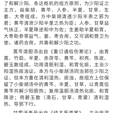
了和解少阳、条达枢机的组方原则，为少阳证之
主方，由柴胡、黄芩、人参、半夏、甘草、生
姜、大枣组成。方中柴胡清透少阳半表之邪为
君；黄芩清泄少阳半里之热为臣；人参、甘草益
气扶正，半夏降逆和中为佐；生姜助半夏和胃，
大枣助参草益气，姜、枣合用，又可调和营卫为
使。诸药合用，共奏和解少阳之功。
蒿芩清胆汤出自《重订通俗伤寒论》，由青
蒿、竹茹、半夏、赤茯苓、黄芩、枳壳、陈皮、
碧玉散组成，功用清胆利湿、和胃化痰，主治少
阳湿热痰浊证。本方与小柴胡汤同治邪在少阳之
证，但本方重在清利湿热、痰浊，故组方上仅保
留了小柴胡汤中的黄芩、半夏、甘草，以青蒿伍
黄芩共解少阳胆热；复用温胆汤清热化痰、和胃
降逆；用碧玉散（滑石、甘草、青黛）清利湿
热、导邪下行。
甘露消毒丹出自《续名医类案》，主治痰湿