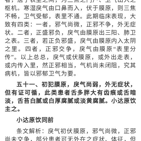
者，居于表里之间，为三焦之门户、卫气出入之
枢机。寒湿戾气由口鼻而入，伏于膜原，则三焦
不畅，卫气受郁，表里不通。此期临床表现，大
致有四类：一者，邪气尚微，正邪不争，外无症
状。二者，正盛邪负，戾气由膜原出三阳、肺卫
之表。三者，若正负邪盛，戾气由膜原内入太阴
之里。四者，正邪交争，戾气由膜原“表里分
传”。以上总总，戾气或伏膜原，或外出走表，
或内传入里，然正邪相当，气机尚未闭阻，究其
病机，皆以邪郁卫气为要。
五十一、初犯膜原，戾气尚弱，外无症状，
但有证可循，此类患者舌多胖大有齿痕或舌暗
淡，舌苔白腻或白厚腐腻或淡黄腐腻。小达原饮
主之。
小达原饮同前
条文解析：戾气初伏膜原，邪气尚微，正邪
尚未交争，部分患者可无外在之症状、体征，但