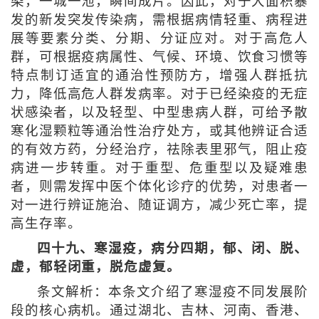
染，一城一池，瞬间成片。因此，对于大面积暴
发的新发突发传染病，需根据病情轻重、病程进
展等要素分类、分期、分证应对。对于高危人
群，可根据疫病属性、气候、环境、饮食习惯等
特点制订适宜的通治性预防方，增强人群抵抗
力，降低高危人群发病率。对于已经染疫的无症
状感染者，以及轻型、中型患病人群，可给予散
寒化湿颗粒等通治性治疗处方，或其他辨证合适
的有效方药，分经治疗，祛除表里邪气，阻止疫
病进一步转重。对于重型、危重型以及疑难患
者，则需发挥中医个体化诊疗的优势，对患者一
对一进行辨证施治、随证调方，减少死亡率，提
高生存率。
四十九、寒湿疫，病分四期，郁、闭、脱、
虚，郁轻闭重，脱危虚复。
条文解析：本条文介绍了寒湿疫不同发展阶
段的核心病机。通过湖北、吉林、河南、香港、