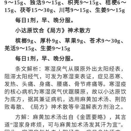
9～15g、独活9～15g、枳壳9～15g、桔梗6～
15g、茯苓15～30g、川芎9～15g、生姜9～15g
每日1剂，早、晚分服。
小达原饮合《局方》神术散方
槟榔9g、厚朴9g、草果9g、苍术9～30g、
羌活9～15g、生姜9～15g
每日1剂，早、晚分服。
条文解析：寒湿戾气从膜原外出太阳经表，
阻滞太阳经气，可发为寒湿束表证，症见恶寒、
发热、头痛、身痛、腰痛、骨节疼痛等。寒湿疫
的核心病机为寒湿戾气伏踞膜原，故以小达原饮
为底方，据其兼证病机，选用麻黄加术汤、荆防
败毒散、《局方》神术散等辛温解表方剂治之。
方解：麻黄加术汤出自《金匮要略》，其言
道“湿家身疼烦，可与麻黄加术汤发其汗为宜”。