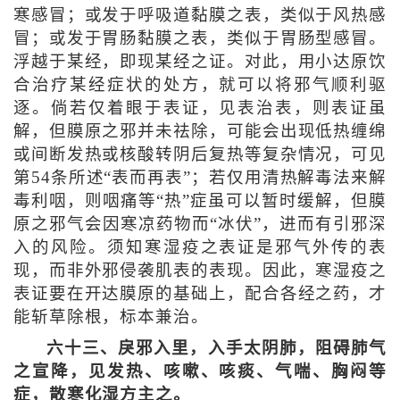
寒感冒；或发于呼吸道黏膜之表，类似于风热感
冒；或发于胃肠黏膜之表，类似于胃肠型感冒。
浮越于某经，即现某经之证。对此，用小达原饮
合治疗某经症状的处方，就可以将邪气顺利驱
逐。倘若仅着眼于表证，见表治表，则表证虽
解，但膜原之邪并未祛除，可能会出现低热缠绵
或间断发热或核酸转阴后复热等复杂情况，可见
第54条所述“表而再表”；若仅用清热解毒法来解
毒利咽，则咽痛等“热”症虽可以暂时缓解，但膜
原之邪气会因寒凉药物而“冰伏”，进而有引邪深
入的风险。须知寒湿疫之表证是邪气外传的表
现，而非外邪侵袭肌表的表现。因此，寒湿疫之
表证要在开达膜原的基础上，配合各经之药，才
能斩草除根，标本兼治。
六十三、戾邪入里，入手太阴肺，阻碍肺气
之宣降，见发热、咳嗽、咳痰、气喘、胸闷等
症，散寒化湿方主之。