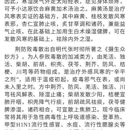
因此，寒湿戾气外走太阳经表，症见身体烦疼，
可予小达原饮合麻黄加术汤治之。麻黄汤是治疗
风寒表实证的基础方，其中麻黄、桂枝发散风寒
表邪，杏仁宣肺止咳，炙甘草调和诸药，兼能益
气止咳。在此基础上加用生白术燥湿健脾，可在
发散风寒的基础上，祛除内外之湿。
荆防败毒散出自明代张时彻所著之《摄生众
妙方》，为人参败毒散的加减类方，由羌活、独
活、柴胡、前胡、枳壳、茯苓、荆芥、防风、桔
梗、川芎等药物组成，是治疗外感风寒的“辛平
之剂”，适用于温疫初起，疫毒邪气在表，或尚
未入里之时。方中荆芥、防风、羌活、独活、川
芎祛风解表、除湿止痛；柴胡发散少阳，桔梗宣
肺开咽，枳壳降气行痰，前胡疏风祛痰，茯苓健
脾渗湿。诸药相合，可宣散上焦肺卫。现今临床
常将其用于急性病毒性上呼吸道感染、登革热、
甲型H1N1流行性感冒、水痘、流行性腮腺炎等