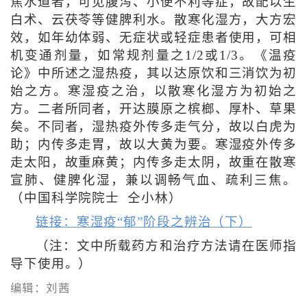
焦水道者，可见腹泻、小便不利等症，故配以生
白术、云茯苓等健脾利水。散寒化湿方，大方宏
效，如年幼体弱、无症状或轻症患者使用，可相
机变通剂量，如常规剂量之1/2或1/3。《温疫
论》中所述之湿热疫，其以达原饮和三消饮为初
始之方。寒湿疫之治，以散寒化湿方为初始之
方。二者所同者，开达膜原之槟榔、厚朴、草果
矣。不同者，湿热疫外传多走气分，故以白虎为
助；内传多走胃，故以大黄为要。寒湿疫外传多
走太阳，故重麻黄；内传多走太阴，故重在散寒
宣肺、健脾化湿，兼以调畅气血、疏利三焦。
（中国科学院院士 仝小林）
链接：寒湿疫“郁”阶段之辨治（下）
（注：文中所载药方和治疗方法请在医师指
导下使用。）
编辑：刘茜