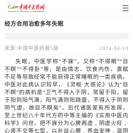
经方合用治愈多年失眠
来源:中国中医药报5版
2024-04-10
失眠，中医学称“不寐”，又称“不得眠”“目
不瞑”“不得卧”等，是由情志、饮食内伤、禀赋
不足等导致经常不能获得正常睡眠的一类疾病。
中医对此病认识较早，《灵枢·大惑论》认为“目
不瞑”的病机是“卫气不得入于阴，常留于阳，留
于阳则阳气满，阳气满则阳跷盛，不得入于阴则
阴气虚，故目不瞑矣”。后代诸医家有所发挥，
至上世纪八十年代方药中等主编的《实用中医内
科学》问世，把不寐分为心脾两虚﹑阴虚火旺﹑
心肾不交等七型，以补益心脾﹑养血安神﹑滋阴