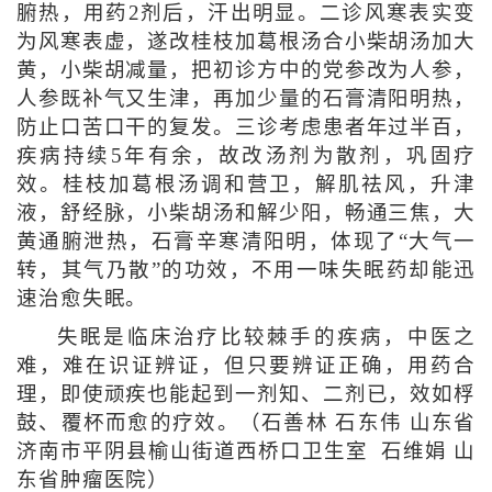
腑热，用药2剂后，汗出明显。二诊风寒表实变
为风寒表虚，遂改桂枝加葛根汤合小柴胡汤加大
黄，小柴胡减量，把初诊方中的党参改为人参，
人参既补气又生津，再加少量的石膏清阳明热，
防止口苦口干的复发。三诊考虑患者年过半百，
疾病持续5年有余，故改汤剂为散剂，巩固疗
效。桂枝加葛根汤调和营卫，解肌祛风，升津
液，舒经脉，小柴胡汤和解少阳，畅通三焦，大
黄通腑泄热，石膏辛寒清阳明，体现了“大气一
转，其气乃散”的功效，不用一味失眠药却能迅
速治愈失眠。
失眠是临床治疗比较棘手的疾病，中医之
难，难在识证辨证，但只要辨证正确，用药合
理，即使顽疾也能起到一剂知、二剂已，效如桴
鼓、覆杯而愈的疗效。（石善林 石东伟 山东省
济南市平阴县榆山街道西桥口卫生室 石维娟 山
东省肿瘤医院）