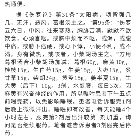
热通便。
据《伤寒论》第31条“太阳病，项背强几
几，无汗，恶风，葛根汤主之。”第96条：“伤寒
五六日，中风，往来寒热，胸胁苦满，默默不欲
饮食，心烦喜呕。或胸中烦而不呕，或渴，或腹
中痛，或胁下痞硬，或心下悸，小便不利，或不
渴，身有微热，或咳者，小柴胡汤主之。”方用
葛根汤合小柴胡汤加减：葛根60g，麻黄30g，
桂枝15g，生白芍15g，生姜15g，大枣15g，炙
甘草15g，柴胡24g，黄芩15g，姜半夏15g，生
大黄（后下）10g。3剂，水煎服，每日3次。因
麻黄有兴奋神经的作用，所以嘱咐患者下午五点
前喝完药，以免影响睡眠。患者电话诉服完1剂
后晚上微微汗出，睡眠即有改善，每天能睡4个
小时左右，服完第2剂后出汗较第1剂加重，询
问是否继续服药，笔者遂告诉患者3剂服完后停
药。