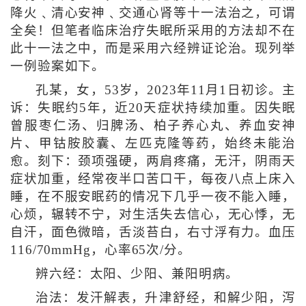
降火﹑清心安神﹑交通心肾等十一法治之，可谓
全矣！但笔者临床治疗失眠所采用的方法却不在
此十一法之中，而是采用六经辨证论治。现列举
一例验案如下。
孔某，女，53岁，2023年11月1日初诊。主
诉：失眠约5年，近20天症状持续加重。因失眠
曾服枣仁汤、归脾汤、柏子养心丸、养血安神
片、甲钴胺胶囊、左匹克隆等药，始终未能治
愈。刻下：颈项强硬，两肩疼痛，无汗，阴雨天
症状加重，经常夜半口苦口干，每夜八点上床入
睡，在不服安眠药的情况下几乎一夜不能入睡，
心烦，辗转不宁，对生活失去信心，无心悸，无
自汗，面色微暗，舌淡苔白，右寸浮有力。血压
116/70mmHg，心率65次/分。
辨六经：太阳、少阳、兼阳明病。
治法：发汗解表，升津舒经，和解少阳，泻