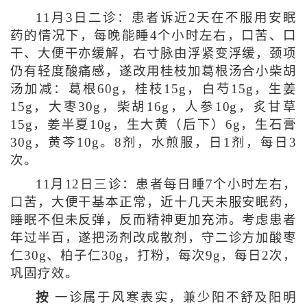
11月3日二诊：患者诉近2天在不服用安眠
药的情况下，每晚能睡4个小时左右，口苦、口
干、大便干亦缓解，右寸脉由浮紧变浮缓，颈项
仍有轻度酸痛感，遂改用桂枝加葛根汤合小柴胡
汤加减：葛根60g，桂枝15g，白芍15g，生姜
15g，大枣30g，柴胡16g，人参10g，炙甘草
15g，姜半夏10g，生大黄（后下）6g，生石膏
30g，黄芩10g。8剂，水煎服，日1剂，每日3
次。
11月12日三诊：患者每日睡7个小时左右，
口苦，大便干基本正常，近十几天未服安眠药，
睡眠不但未反弹，反而精神更加充沛。考虑患者
年过半百，遂把汤剂改成散剂，守二诊方加酸枣
仁30g、柏子仁30g，打粉，每次9g，每日2次，
巩固疗效。
按
一诊属于风寒表实，兼少阳不舒及阳明