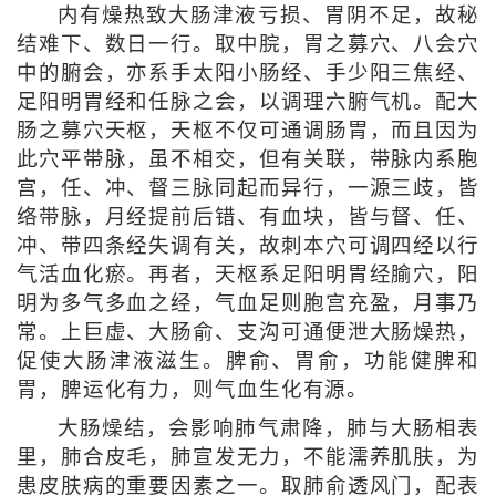
内有燥热致大肠津液亏损、胃阴不足，故秘
结难下、数日一行。取中脘，胃之募穴、八会穴
中的腑会，亦系手太阳小肠经、手少阳三焦经、
足阳明胃经和任脉之会，以调理六腑气机。配大
肠之募穴天枢，天枢不仅可通调肠胃，而且因为
此穴平带脉，虽不相交，但有关联，带脉内系胞
宫，任、冲、督三脉同起而异行，一源三歧，皆
络带脉，月经提前后错、有血块，皆与督、任、
冲、带四条经失调有关，故刺本穴可调四经以行
气活血化瘀。再者，天枢系足阳明胃经腧穴，阳
明为多气多血之经，气血足则胞宫充盈，月事乃
常。上巨虚、大肠俞、支沟可通便泄大肠燥热，
促使大肠津液滋生。脾俞、胃俞，功能健脾和
胃，脾运化有力，则气血生化有源。
大肠燥结，会影响肺气肃降，肺与大肠相表
里，肺合皮毛，肺宣发无力，不能濡养肌肤，为
患皮肤病的重要因素之一。取肺俞透风门，配表