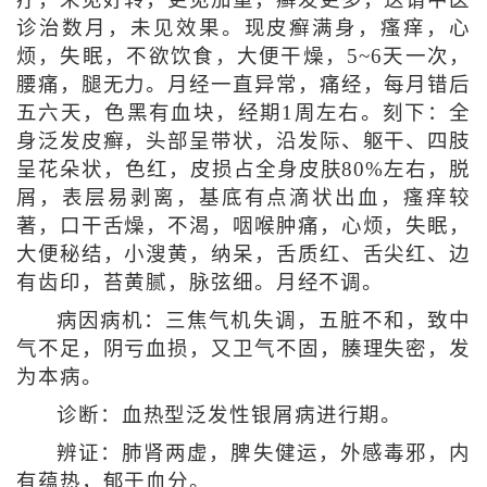
疗，未见好转，更见加重，癣发更多，迭请中医
诊治数月，未见效果。现皮癣满身，瘙痒，心
烦，失眠，不欲饮食，大便干燥，5~6天一次，
腰痛，腿无力。月经一直异常，痛经，每月错后
五六天，色黑有血块，经期1周左右。刻下：全
身泛发皮癣，头部呈带状，沿发际、躯干、四肢
呈花朵状，色红，皮损占全身皮肤80%左右，脱
屑，表层易剥离，基底有点滴状出血，瘙痒较
著，口干舌燥，不渴，咽喉肿痛，心烦，失眠，
大便秘结，小溲黄，纳呆，舌质红、舌尖红、边
有齿印，苔黄腻，脉弦细。月经不调。
病因病机：三焦气机失调，五脏不和，致中
气不足，阴亏血损，又卫气不固，腠理失密，发
为本病。
诊断：血热型泛发性银屑病进行期。
辨证：肺肾两虚，脾失健运，外感毒邪，内
有蕴热，郁于血分。