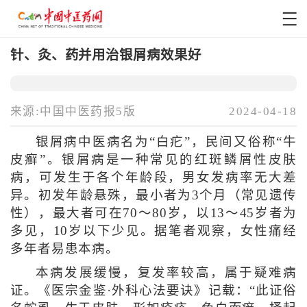
针、灸、药并用治银屑病效果好
来源:中国中医药报5版
2024-04-18
银屑病中医病名为“白疕”，民间又俗称“牛
皮癣”。银屑病是一种常见的红斑鳞屑性皮肤
病，可发生于各个年龄段，男女发病率无大差
异。初发年龄悬殊，最小者为3个月（常见遗传
性），最大者可在70～80岁，以13～45岁者为
多见，10岁以下少见。据笔者观察，女性痛经
多年者易患本病。
本病发展缓慢，复发率较高，属于疑难病
证。《医宗金鉴·外科心法要诀》记载：“此证俗