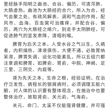
里经脉手阳明之曲池、合谷、偏历，可清泻肺、
大肠虚热。曲池为大肠经的合穴，所入为合，经
气会聚之处，有疏风解表、调和气血的作用，配
风市、血海、百虫窝可治瘙痒，并配合谷、偏
历，两穴为大肠经之络穴，别走手太阴肺经，可
促进肺气的宣发肃降，清咽利喉。
脾胃为后天之本，人受水谷之气以生，久病
者，内积燥热，津液俱伤，大便不通，必致胃纳
呆滞，脾胃失调，运化功能紊乱，所以五组穴都
注意调和脾胃，如脾俞、胃俞、中脘、神阙、足
三里、三阴交、内庭等。
肾为先天之本，生命之根，经验证明，在治
疗泛发性、病程长的银屑病时，必须调理五脏六
腑，对人体的认识要有整体观念，在施治中也要
整体治疗，故取肾俞、关元俞、气海俞。
关元、命门、太溪不仅能强肾健腰，并可强