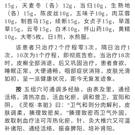
15g，天麦冬（各）12g，当归10g，生熟地
（各）15g，陈皮丝10g，五味子10g，肉苁蓉
10g，制首乌15g，续断15g，女贞子15g，旱莲
草15g，云苓15g，白术10g，怀山药10g，黄精
10g，大枣5枚。日1剂，水煎服。
该患者只治疗2个疗程零3次，隔日治疗1
次，10次为1个疗程，即彻底告愈。当治疗18次
时，皮癣全部消退，后又巩固治疗，患者食欲、
睡眠正常，大便通畅，咽部症状消除，皮肤光滑
如初，呈一派健康状况，距今无复发迹象。
按
五组穴可通调多经脉，由表及里，通经
活络，清热凉血，活血化瘀，调和营卫，宣阳和
阴，《灵枢·本脏》曰：“卫气和则分肉解利，皮
肤调柔，腠理致密矣。”腠理致密而卫气外固，
故取刺血疗法可泻热化瘀，针、灸大椎穴又可温
补诸阳、通经活络、振奋脾阳、培补肾阳。