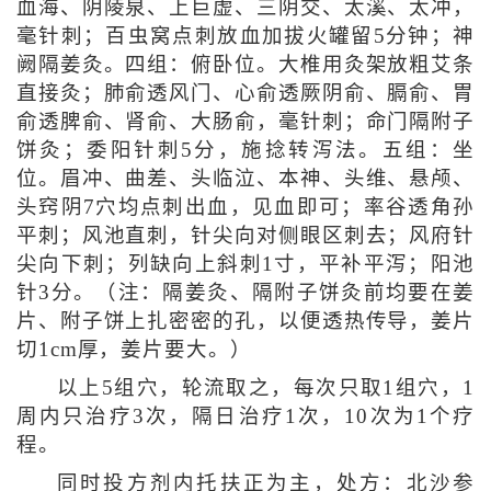
血海、阴陵泉、上巨虚、三阴交、太溪、太冲，
毫针刺；百虫窝点刺放血加拔火罐留5分钟；神
阙隔姜灸。四组：俯卧位。大椎用灸架放粗艾条
直接灸；肺俞透风门、心俞透厥阴俞、膈俞、胃
俞透脾俞、肾俞、大肠俞，毫针刺；命门隔附子
饼灸；委阳针刺5分，施捻转泻法。五组：坐
位。眉冲、曲差、头临泣、本神、头维、悬颅、
头窍阴7穴均点刺出血，见血即可；率谷透角孙
平刺；风池直刺，针尖向对侧眼区刺去；风府针
尖向下刺；列缺向上斜刺1寸，平补平泻；阳池
针3分。（注：隔姜灸、隔附子饼灸前均要在姜
片、附子饼上扎密密的孔，以便透热传导，姜片
切1cm厚，姜片要大。）
以上5组穴，轮流取之，每次只取1组穴，1
周内只治疗3次，隔日治疗1次，10次为1个疗
程。
同时投方剂内托扶正为主，处方：北沙参