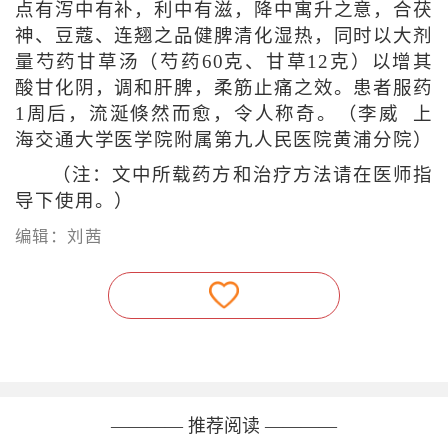
点有泻中有补，利中有滋，降中寓升之意，合茯
神、豆蔻、连翘之品健脾清化湿热，同时以大剂
量芍药甘草汤（芍药60克、甘草12克）以增其
酸甘化阴，调和肝脾，柔筋止痛之效。患者服药
1周后，流涎倏然而愈，令人称奇。（李威 上
海交通大学医学院附属第九人民医院黄浦分院）
（注：文中所载药方和治疗方法请在医师指
导下使用。）
编辑：刘茜
———— 推荐阅读 ————