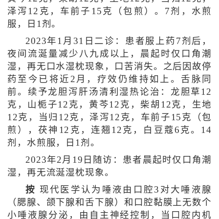
泽泻12克，车前子15克（包煎）。7剂，水煎
服，日1剂。
2023年1月31日二诊：患者服上药7剂后，
夜间流涎量减少八九成以上，晨起时仅口角潮
湿，再无口水湿枕现象，口苦消失。之后因故停
药至今已将近2月，疗效仍维持如上。舌脉同
前。续予龙胆泻肝汤清利湿热论治：龙胆草12
克，山栀子12克，黄芩12克，柴胡12克，生地
12克，当归12克，泽泻12克，车前子15克（包
煎），茯神12克，连翘12克，白豆蔻6克。14
剂，水煎服，日1剂。
2023年2月19日随访：患者晨起时仅口角潮
湿，再无流涎湿枕现象。
按
现代医学认为唾液由口腔3对大唾液腺
（腮腺、颌下腺和舌下腺）和口腔黏膜上无数个
小唾液腺分泌，由自主神经控制，当口腔内机