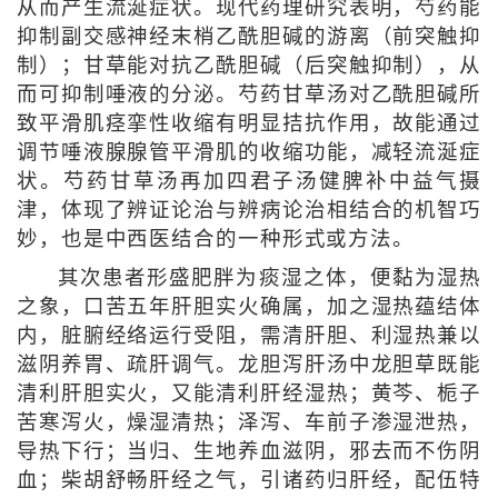
从而产生流涎症状。现代药理研究表明，芍药能
抑制副交感神经末梢乙酰胆碱的游离（前突触抑
制）；甘草能对抗乙酰胆碱（后突触抑制），从
而可抑制唾液的分泌。芍药甘草汤对乙酰胆碱所
致平滑肌痉挛性收缩有明显拮抗作用，故能通过
调节唾液腺腺管平滑肌的收缩功能，减轻流涎症
状。芍药甘草汤再加四君子汤健脾补中益气摄
津，体现了辨证论治与辨病论治相结合的机智巧
妙，也是中西医结合的一种形式或方法。
其次患者形盛肥胖为痰湿之体，便黏为湿热
之象，口苦五年肝胆实火确属，加之湿热蕴结体
内，脏腑经络运行受阻，需清肝胆、利湿热兼以
滋阴养胃、疏肝调气。龙胆泻肝汤中龙胆草既能
清利肝胆实火，又能清利肝经湿热；黄芩、栀子
苦寒泻火，燥湿清热；泽泻、车前子渗湿泄热，
导热下行；当归、生地养血滋阴，邪去而不伤阴
血；柴胡舒畅肝经之气，引诸药归肝经，配伍特