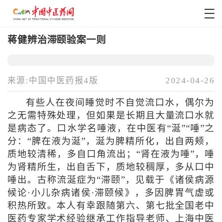
蒋健辨治滞颐验案一则
来源:中国中医药报4版
2024-04-26
有些人在夜间睡觉时不自觉流口水，偶尔为
之无需特殊处理，但如果是长期且大量流口水就
是病态了。口水学名唾液，在中医有“涎”“唾”之
分：“脾在液为涎”，涎为脾精所化，出自两颊，
质地较清稀，多自口角流出；“肾在液为唾”，唾
为肾精所生，出自舌下，质地较稠厚，多从口中
唾出。古称流涎症为“滞颐”，见载于《诸侯病源
候论·小儿杂病诸侯·滞颐候》，多因脾胃气虚或
积热所致。本人有幸跟随第六、第七批全国老中
医药专家学术经验继承工作指导老师、上海中医