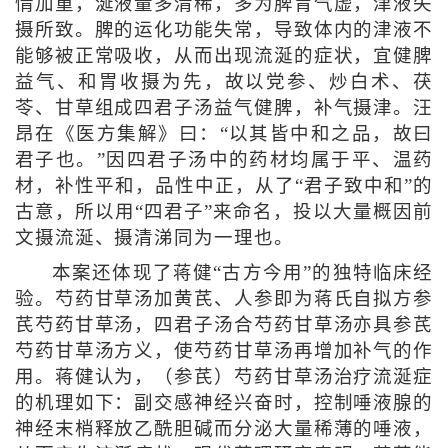
情加重，涎液量多清稀，多为脾胃气虚，津液失
摄所致。脾的运化功能失常，导致体内的津液不
能够被正常吸收，从而出现流涎的症状，宜健脾
益气、和胃收摄为先，故以党参、炒白术、茯
苓、甘草组成四君子汤益气健脾，补气摄津。汪
昂在《医方集解》曰：“以其皆中和之品，故曰
君子也。”因四君子汤中的药材均属于平、温药
材，补性平和，品性中正，从了“君子致中和”的
古意，所以用“四君子”来命名，投以大量概因前
文摄流涎、摄清涕同为一理也。
本案还体现了蒋健“古方今用”的独特临床经
验。芍药甘草汤加黄芪、人参即为蒋氏自拟方参
芪芍药甘草汤，四君子汤合芍药甘草汤亦具参芪
芍药甘草汤方义，使芍药甘草汤再增加补气的作
用。蒋健认为，（参芪）芍药甘草汤治疗流涎症
的机理如下：副交感神经兴奋时，控制唾液腺的
神经末梢释放乙酰胆碱而分泌大量稀薄的唾液，