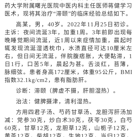
药大学附属曙光医院中医内科主任医师蒋健学习
医术，现将其治疗“滞颐”的临床经验总结如下。
高某，男，40岁。2022年11月25日初诊。
主诉：夜间流涎3年，加重1周。3年前即出现每
晚睡觉期间流涎，近1周以来症情加重，晨起时
辄发现流涎湿透枕巾，水渍直径可达10厘米左
右，但日间无流涎，伴脘腹痞胀，大便黏滞，1
日1行，口苦5年，晨起为甚。舌淡红，苔薄，
脉细弦。患者身高172厘米，体重95公斤，BMI
指数32.1kg/cm2，患有脂肪肝。
诊断：滞颐（脾虚不摄，肝胆湿热）。
治法：健脾摄津，清利湿热。
方用四君子汤、芍药甘草汤、龙胆泻肝汤加
减：党参30克，炒白术30克，茯苓30克，白芍
60克，甘草12克，龙胆草12克，山栀子12克，
黄芩12克，柴胡12克，生地12克，当归12克，