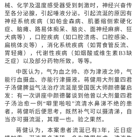
械、化学及温度感受器受到刺激时，神经兴奋传
至各分泌腺，引起唾液分泌。引起流涎的原因有
神经系统疾病（如帕金森病、肌萎缩侧索硬化
症、脑瘫、路易体痴呆、脑炎、面神经麻痹、狂
犬病等），口腔疾病（如口腔溃疡、口腔感染、
扁桃体炎等），消化系统疾病（如胃食管反流、
胃轻瘫），代谢性疾病（如烟酸或维生素B3缺
乏症）以及部分药物所致，等等。
中医认为，气为血之帅、亦为津液之帅，气
能行血摄血、亦能行津摄液。蒋健用大剂量四君
子汤健脾益气法治疗流涎是受国医大师颜德馨启
发：有一次讲座中颜德馨谈到他曾以大剂量四君
子汤治愈一例“噼里啪啦”流清水鼻涕不绝的患
者，蒋健听后便思考，既然补气可以摄清涕，自
当亦可摄流涎，其理一也。验之果然。
蒋健认为，本案患者流涎已有3年，近日症