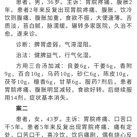
患者，男，36岁。主诉：胃脘疼痛、腹胀2
年。患者2年来反复出现胃脘疼痛、腹胀，饮冷
饮则腹痛、腹胀加重，食欲不振，大便溏薄。舌
质淡，苔白腻，脉濡缓。辗转多家医院，久治不
愈。遂来诊。
诊断：脾胃虚弱，气滞湿阻。
治法：健脾益气，行气化湿。
方用三合汤加减：良姜6g，干姜6g，香附
9g，百合10g，乌药10g，砂仁6g，陈皮10g，
茯苓10g，檀香6g，甘草6g。服药7剂后，患者
胃脘疼痛、腹胀明显减轻，食欲好转。后继续服
用14剂，症状基本消失。
案二
患者，女，43岁。主诉：胃脘疼痛、口苦口
干5年。患者5年来反复出现胃脘疼痛、痛有定
处，口苦口干，喜冷饮，饮后痛剧，偶有烧心反