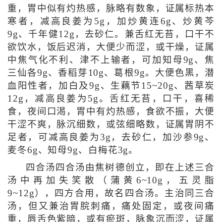
重，胃中似有灼热感，脉略有数象，证属标热本
寒者，减高良姜为5g，加炒黄连6g、炒黄芩
9g、千年健12g，去砂仁。兼舌红无苔，口干不
欲饮水，饭后迟消，大便少而涩，或干燥，证属
中焦气化不利、津不上输者，可加知母9g、焦
三仙各9g、香稻芽10g、葛根9g。大便色黑，潜
血阳性者，加白及9g、生藕节15~20g、茜草炭
12g，减高良姜为5g。舌红无苔，口干，喜稀
食，夜间口渴，胃中有灼热感，食欲不振，大便
干涩不爽，脉沉细数，或弦细略数，证属胃阴不
足者，可减高良姜为3g，去砂仁，加沙参9g、
麦冬6g、知母9g、白梅花3g。
四合汤四合汤由焦树德创立，即在上述三合
汤中再加失笑散（蒲黄6~10g，五灵脂
9~12g），四方合用，故名四合汤。主治同三合
汤，但又兼治胃脘刺痛，痛处固定，或夜间痛
重，唇舌色紫暗，或有瘀斑，脉象沉而涩，证属