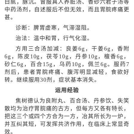
白腻，脉沉。曾服真人养脏汤、香砂六君子汤等
中药汤剂，自述服后不但无效，而且胃脘疼痛更
甚。
诊断：脾胃虚寒，气滞湿阻。
治法：温中和胃，行气化湿。
方用三合汤加减：良姜6g，干姜6g，香附
6g，陈皮10g，茯苓10g，丹参10g，檀香6g，
砂仁6g，百合15g，乌药10g，佩兰6g。服药7
剂后，患者胃脘疼痛、腹泻明显减轻，食欲好
转。继续服用30剂，症状基本消失。
运用经验
焦树德认为良附丸、百合汤、丹参饮、失笑
散均为治疗胃脘痛的古方，但每方又各有特长，
把这三个或四个方合为一方，冶其所长为一炉，
并互纠其短，可发挥共济作用，在临床上常显奇
效。