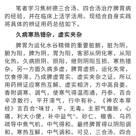
笔者学习焦树德三合汤、四合汤治疗脾胃病
的经验，并在临床上活学活用。现结合自身实践
将具体的辨证用药总结如下。
久病寒热错杂，虚实夹杂
脾胃为运化水谷精微的重要脏腑，脏为阴，
腑为阳，脾为阴，胃为阳，客邪从阴化寒，从阳
化热。久病损阴、损阳，继则阴阳互损、寒热错
杂。另一方面久病多虚，脾胃虚损，运化失常，
饮食停滞，乃成脾虚胃实、虚实夹杂之证。所以
用药辨证应寒热互解、虚实相济，方中高良姜、
香附调寒、调气，使寒气得温而通，丹参、百合
辛凉散行，平开滞气，行中有补。《神农本草
经》言百合“味甘，平，无毒。主邪气腹胀，心
痛，利大小便，补中益气”。砂仁、檀香、乌药
疏导中焦气机，中气得和。最终脾胃得以阴阳调
和，寒热互解，中气调和。可见，三合汤、四合