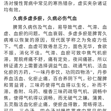
汤对慢性胃病中常见的寒热错杂，虚实夹杂诸证
均有效。
久病多虚多瘀，久病必伤气血
脾胃久病伤及气血，易导致气虚、气滞、血
虚、血瘀的问题。气血衰弱、多虚多瘀是脾胃久
病难以恢复的原因，现代医学称之为免疫力低
下。气虚、血虚可致倦怠乏力，面色无华，食欲
不振，消化不佳。气滞、血瘀可致中焦气机瘀
滞，胃脘疼痛不舒，痛有定处，夜间痛甚。所以
辨证遣方上需要选择调益气血、疏通气机、活血
化瘀的方药，“一味丹参饮，功同四物汤”，丹参
养血活血、化瘀止痛，百合养阴下气，砂仁醒脾
和胃益肾，三味药使得气血得以生化，补而不
滞。香附、乌药、檀香三味药疏导气机、调畅中
焦，使得气机得以调畅，而无破气之嫌。蒲黄、
五灵脂活血化瘀止痛，使瘀血得散，胃络得活。
可见，三合汤、四合汤对慢性胃病中常见的气