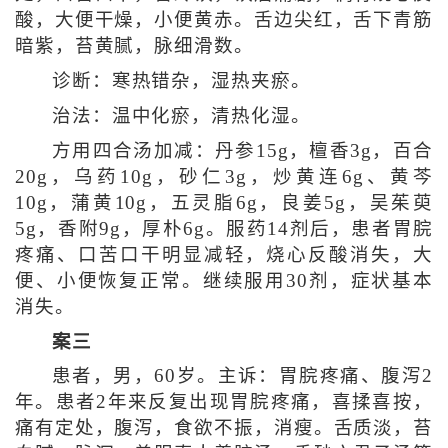
酸，大便干燥，小便黄赤。舌边尖红，舌下青筋
暗紫，苔黄腻，脉细滑数。
诊断：寒热错杂，湿热夹瘀。
治法：温中化瘀，清热化湿。
方用四合汤加减：丹参15g，檀香3g，百合
20g，乌药10g，砂仁3g，炒黄连6g、黄芩
10g，蒲黄10g，五灵脂6g，良姜5g，吴茱萸
5g，香附9g，厚朴6g。服药14剂后，患者胃脘
疼痛、口苦口干明显减轻，烧心反酸消失，大
便、小便恢复正常。继续服用30剂，症状基本
消失。
案三
患者，男，60岁。主诉：胃脘疼痛、腹泻2
年。患者2年来反复出现胃脘疼痛，喜揉喜按，
痛有定处，腹泻，食欲不振，消瘦。舌质淡，苔