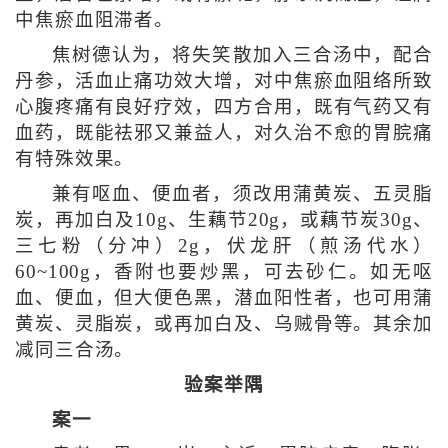
中焦瘀血阻滞者。
焦树德认为，将失笑散加入三合汤中，配合
丹参，活血止痛功效大增，对中焦瘀血阻络所致
心腹疼痛有良好疗效，四方合用，既有气药又有
血药，既能祛邪又兼益人，对久治不愈的胃脘痛
有特殊效果。
兼有呕血、便血者，须改用蒲黄炭、五灵脂
炭，再加白及10g、生藕节20g，或藕节炭30g、
三七粉（分冲）2g，伏龙肝（煎汤代水）
60~100g，香附也要炒黑，可去砂仁。如无呕
血、便血，但大便色黑，潜血阳性者，也可用蒲
黄炭、灵脂炭，或再加白及、乌贼骨等。其余加
减同三合汤。
验案举隅
案一