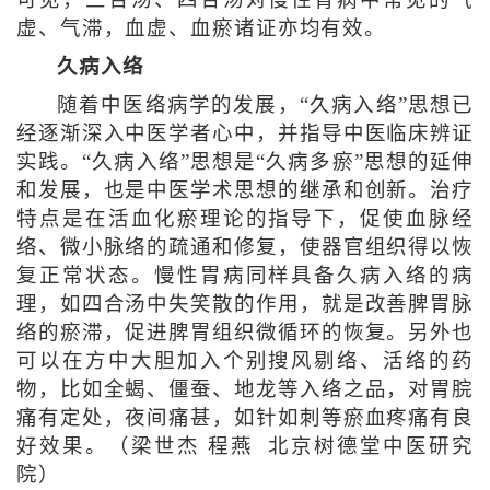
虚、气滞，血虚、血瘀诸证亦均有效。
久病入络
随着中医络病学的发展，“久病入络”思想已
经逐渐深入中医学者心中，并指导中医临床辨证
实践。“久病入络”思想是“久病多瘀”思想的延伸
和发展，也是中医学术思想的继承和创新。治疗
特点是在活血化瘀理论的指导下，促使血脉经
络、微小脉络的疏通和修复，使器官组织得以恢
复正常状态。慢性胃病同样具备久病入络的病
理，如四合汤中失笑散的作用，就是改善脾胃脉
络的瘀滞，促进脾胃组织微循环的恢复。另外也
可以在方中大胆加入个别搜风剔络、活络的药
物，比如全蝎、僵蚕、地龙等入络之品，对胃脘
痛有定处，夜间痛甚，如针如刺等瘀血疼痛有良
好效果。（梁世杰 程燕 北京树德堂中医研究
院）