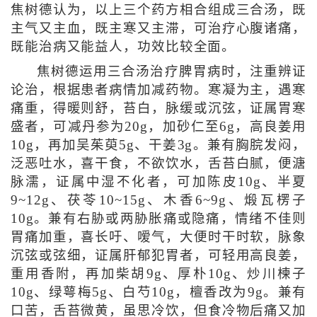
焦树德认为，以上三个药方相合组成三合汤，既
主气又主血，既主寒又主滞，可治疗心腹诸痛，
既能治病又能益人，功效比较全面。
焦树德运用三合汤治疗脾胃病时，注重辨证
论治，根据患者病情加减药物。寒凝为主，遇寒
痛重，得暖则舒，苔白，脉缓或沉弦，证属胃寒
盛者，可减丹参为20g，加砂仁至6g，高良姜用
10g，再加吴茱萸5g、干姜3g。兼有胸脘发闷，
泛恶吐水，喜干食，不欲饮水，舌苔白腻，便溏
脉濡，证属中湿不化者，可加陈皮10g、半夏
9~12g、茯苓10~15g、木香6~9g、煅瓦楞子
10g。兼有右胁或两胁胀痛或隐痛，情绪不佳则
胃痛加重，喜长吁、嗳气，大便时干时软，脉象
沉弦或弦细，证属肝郁犯胃者，可轻用高良姜，
重用香附，再加柴胡9g、厚朴10g、炒川楝子
10g、绿萼梅5g、白芍10g，檀香改为9g。兼有
口苦，舌苔微黄，虽思冷饮，但食冷物后痛又加