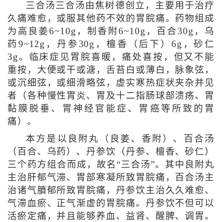
三合汤三合汤由焦树德创立，主要用于治疗
久痛难愈，或服其他药不效的胃脘痛。药物组成
为高良姜6~10g，制香附6~10g，百合30g，乌
药9~12g，丹参30g，檀香（后下）6g，砂仁
3g。临床症见胃脘喜暖，痛处喜按，但又不能
重按，大便或干或溏，舌苔白或薄白，脉象弦，
或沉细弦，或细滑略弦，虚实寒热症状夹杂并见
者（各种慢性胃炎、胃及十二指肠球部溃疡、胃
黏膜脱垂、胃神经官能症、胃癌等所致的胃
痛）。
本方是以良附丸（良姜、香附）、百合汤
（百合、乌药）、丹参饮（丹参、檀香、砂仁）
三个药方组合而成，故名“三合汤”。其中良附丸
主治肝郁气滞、胃部寒凝所致胃脘痛，百合汤主
治诸气膹郁所致胃脘痛，丹参饮主治久久难愈、
气滞血瘀、正气渐虚的胃脘痛。丹参饮不但可以
活瘀定痛，并且能够养血、益肾、醒脾、调胃。