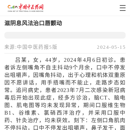
滋阴息风法治口唇颤动
来源:中国中医药报5版
2024-05-15
吕某，女，44岁，2024年4月6日初诊。患
者诉左侧嘴角不自主抖动9个月余，口中不停发
出咀嚼声，因嘴角抖动，出于心理和机体双重原
因不愿讲话，用手捂嘴而不能止，走路步态如
常。追问病史，患者2023年7月二次感染新冠病
毒后开始出现此症，经多方诊治，脑CT、脑电
图、肌电图等均未发现异常，期间口服维生物
B1、谷维素、氯硝西泮治疗，并采用口服中
药、针灸治疗，均未获效。刻下：左侧口角肌肉
不停抖动，口中不停发出咀嚼声，鼻子发干，面