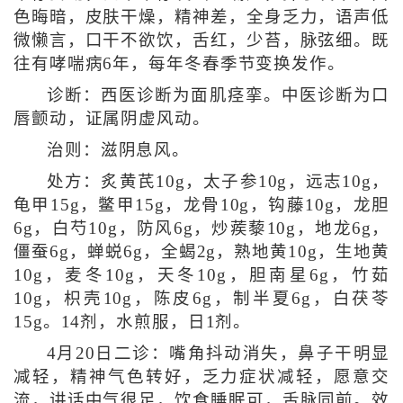
色晦暗，皮肤干燥，精神差，全身乏力，语声低
微懒言，口干不欲饮，舌红，少苔，脉弦细。既
往有哮喘病6年，每年冬春季节变换发作。
诊断：西医诊断为面肌痉挛。中医诊断为口
唇颤动，证属阴虚风动。
治则：滋阴息风。
处方：炙黄芪10g，太子参10g，远志10g，
龟甲15g，鳖甲15g，龙骨10g，钩藤10g，龙胆
6g，白芍10g，防风6g，炒蒺藜10g，地龙6g，
僵蚕6g，蝉蜕6g，全蝎2g，熟地黄10g，生地黄
10g，麦冬10g，天冬10g，胆南星6g，竹茹
10g，枳壳10g，陈皮6g，制半夏6g，白茯苓
15g。14剂，水煎服，日1剂。
4月20日二诊：嘴角抖动消失，鼻子干明显
减轻，精神气色转好，乏力症状减轻，愿意交
流，讲话中气很足，饮食睡眠可，舌脉同前。效