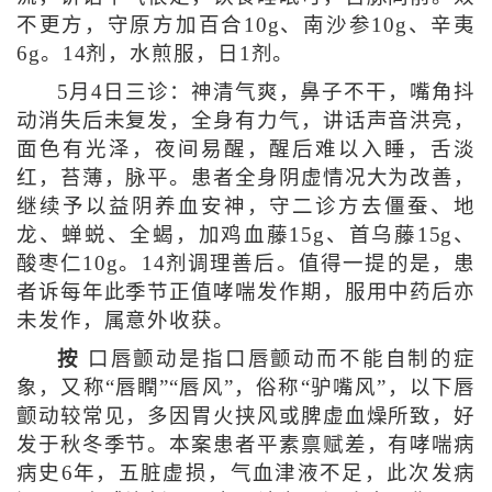
不更方，守原方加百合10g、南沙参10g、辛夷
6g。14剂，水煎服，日1剂。
5月4日三诊：神清气爽，鼻子不干，嘴角抖
动消失后未复发，全身有力气，讲话声音洪亮，
面色有光泽，夜间易醒，醒后难以入睡，舌淡
红，苔薄，脉平。患者全身阴虚情况大为改善，
继续予以益阴养血安神，守二诊方去僵蚕、地
龙、蝉蜕、全蝎，加鸡血藤15g、首乌藤15g、
酸枣仁10g。14剂调理善后。值得一提的是，患
者诉每年此季节正值哮喘发作期，服用中药后亦
未发作，属意外收获。
按
口唇颤动是指口唇颤动而不能自制的症
象，又称“唇瞤”“唇风”，俗称“驴嘴风”，以下唇
颤动较常见，多因胃火挟风或脾虚血燥所致，好
发于秋冬季节。本案患者平素禀赋差，有哮喘病
病史6年，五脏虚损，气血津液不足，此次发病