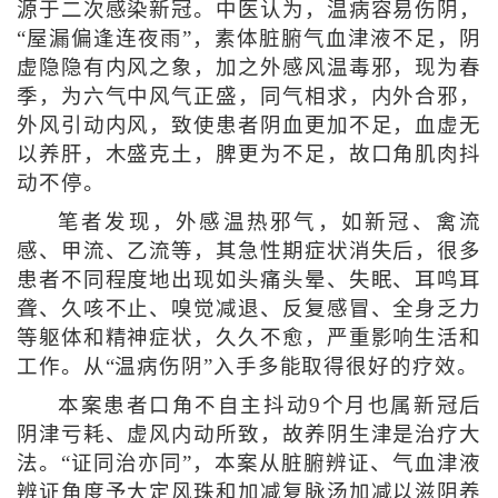
源于二次感染新冠。中医认为，温病容易伤阴，
“屋漏偏逢连夜雨”，素体脏腑气血津液不足，阴
虚隐隐有内风之象，加之外感风温毒邪，现为春
季，为六气中风气正盛，同气相求，内外合邪，
外风引动内风，致使患者阴血更加不足，血虚无
以养肝，木盛克土，脾更为不足，故口角肌肉抖
动不停。
笔者发现，外感温热邪气，如新冠、禽流
感、甲流、乙流等，其急性期症状消失后，很多
患者不同程度地出现如头痛头晕、失眠、耳鸣耳
聋、久咳不止、嗅觉减退、反复感冒、全身乏力
等躯体和精神症状，久久不愈，严重影响生活和
工作。从“温病伤阴”入手多能取得很好的疗效。
本案患者口角不自主抖动9个月也属新冠后
阴津亏耗、虚风内动所致，故养阴生津是治疗大
法。“证同治亦同”，本案从脏腑辨证、气血津液
辨证角度予大定风珠和加减复脉汤加减以滋阴养